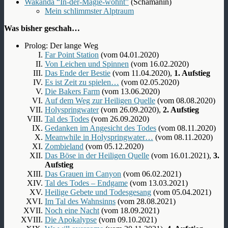
Wakanda “In-der-Magie-wohnt”
(Schamanin)
Mein schlimmster Alptraum
Was bisher geschah…
Prolog: Der lange Weg
Far Point Station
(vom 04.01.2020)
Von Leichen und Spinnen
(vom 16.02.2020)
Das Ende der Bestie
(vom 11.04.2020),
1. Aufstieg
Es ist Zeit zu spielen…
(vom 02.05.2020)
Die Bakers Farm
(vom 13.06.2020)
Auf dem Weg zur Heiligen Quelle
(vom 08.08.2020)
Holyspringwater
(vom 26.09.2020),
2. Aufstieg
Tal des Todes
(vom 26.09.2020)
Gedanken im Angesicht des Todes
(vom 08.11.2020)
Meanwhile in Holyspringwater…
(vom 08.11.2020)
Zombieland
(vom 05.12.2020)
Das Böse in der Heiligen Quelle
(vom 16.01.2021),
3.
Aufstieg
Das Grauen im Canyon
(vom 06.02.2021)
Tal des Todes – Endgame
(vom 13.03.2021)
Heilige Gebete und Todesgesang
(vom 05.04.2021)
Im Tal des Wahnsinns
(vom 28.08.2021)
Noch eine Nacht
(vom 18.09.2021)
Die Apokalypse
(vom 09.10.2021)