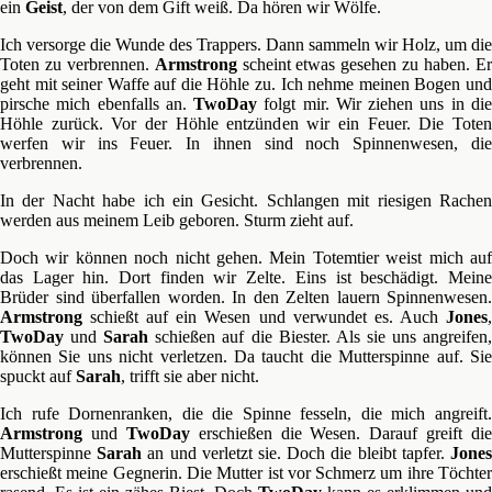
ein
Geist
, der von dem Gift weiß. Da hören wir Wölfe.
Ich versorge die Wunde des Trappers. Dann sammeln wir Holz, um die
Toten zu verbrennen.
Armstrong
scheint etwas gesehen zu haben. E
geht mit seiner Waffe auf die Höhle zu. Ich nehme meinen Bogen und
pirsche mich ebenfalls an.
TwoDay
folgt mir. Wir ziehen uns in di
Höhle zurück. Vor der Höhle entzünden wir ein Feuer. Die Toten
werfen wir ins Feuer. In ihnen sind noch Spinnenwesen, die
verbrennen.
In der Nacht habe ich ein Gesicht. Schlangen mit riesigen Rachen
werden aus meinem Leib geboren. Sturm zieht auf.
Doch wir können noch nicht gehen. Mein Totemtier weist mich auf
das Lager hin. Dort finden wir Zelte. Eins ist beschädigt. Meine
Brüder sind überfallen worden. In den Zelten lauern Spinnenwesen.
Armstrong
schießt auf ein Wesen und verwundet es. Auch
Jones
,
TwoDay
und
Sarah
schießen auf die Biester. Als sie uns angreifen
können Sie uns nicht verletzen. Da taucht die Mutterspinne auf. Sie
spuckt auf
Sarah
, trifft sie aber nicht.
Ich rufe Dornenranken, die die Spinne fesseln, die mich angreift.
Armstrong
und
TwoDay
erschießen die Wesen. Darauf greift die
Mutterspinne
Sarah
an und verletzt sie. Doch die bleibt tapfer.
Jone
erschießt meine Gegnerin. Die Mutter ist vor Schmerz um ihre Töchter