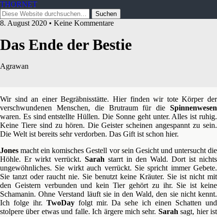
THORNET
8. August 2020 • Keine Kommentare
Das Ende der Bestie
Agrawan
Wir sind an einer Begräbnisstätte. Hier finden wir tote Körper der
verschwundenen Menschen, die Brutraum für die
Spinnenwesen
waren. Es sind entstellte Hüllen. Die Sonne geht unter. Alles ist ruhig.
Keine Tiere sind zu hören. Die Geister scheinen angespannt zu sein.
Die Welt ist bereits sehr verdorben. Das Gift ist schon hier.
Jones
macht ein komisches Gestell vor sein Gesicht und untersucht die
Höhle. Er wirkt verrückt.
Sarah
starrt in den Wald. Dort ist nichts
ungewöhnliches. Sie wirkt auch verrückt. Sie spricht immer Gebete.
Sie tanzt oder raucht nie. Sie benutzt keine Kräuter. Sie ist nicht mit
den Geistern verbunden und kein Tier gehört zu ihr. Sie ist keine
Schamanin. Ohne Verstand läuft sie in den Wald, den sie nicht kennt.
Ich folge ihr.
TwoDay
folgt mir. Da sehe ich einen Schatten un
stolpere über etwas und falle. Ich ärgere mich sehr.
Sarah
sagt, hier ist