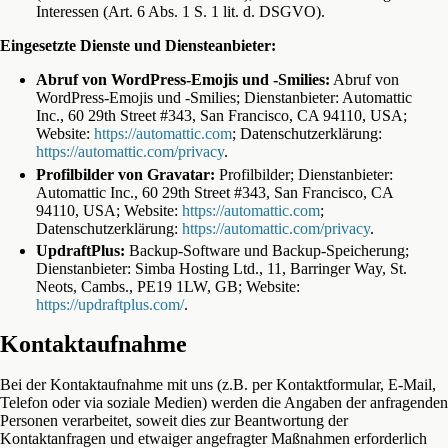
Interessen (Art. 6 Abs. 1 S. 1 lit. d. DSGVO).
Eingesetzte Dienste und Diensteanbieter:
Abruf von WordPress-Emojis und -Smilies:
Abruf von
WordPress-Emojis und -Smilies; Dienstanbieter: Automattic
Inc., 60 29th Street #343, San Francisco, CA 94110, USA;
Website:
https://automattic.com
; Datenschutzerklärung:
https://automattic.com/privacy
.
Profilbilder von Gravatar:
Profilbilder; Dienstanbieter:
Automattic Inc., 60 29th Street #343, San Francisco, CA
94110, USA; Website:
https://automattic.com
;
Datenschutzerklärung:
https://automattic.com/privacy
.
UpdraftPlus:
Backup-Software und Backup-Speicherung;
Dienstanbieter: Simba Hosting Ltd., 11, Barringer Way, St.
Neots, Cambs., PE19 1LW, GB; Website:
https://updraftplus.com/
.
Kontaktaufnahme
Bei der Kontaktaufnahme mit uns (z.B. per Kontaktformular, E-Mail,
Telefon oder via soziale Medien) werden die Angaben der anfragenden
Personen verarbeitet, soweit dies zur Beantwortung der
Kontaktanfragen und etwaiger angefragter Maßnahmen erforderlich