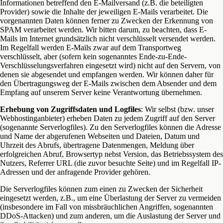
Informationen betreffend den E-Mailversand (z.B. die beteiligten
Provider) sowie die Inhalte der jeweiligen E-Mails verarbeitet. Die
vorgenannten Daten können ferner zu Zwecken der Erkennung von
SPAM verarbeitet werden. Wir bitten darum, zu beachten, dass E-
Mails im Internet grundsätzlich nicht verschlüsselt versendet werden.
Im Regelfall werden E-Mails zwar auf dem Transportweg
verschlüsselt, aber (sofern kein sogenanntes Ende-zu-Ende-
Verschlüsselungsverfahren eingesetzt wird) nicht auf den Servern, von
denen sie abgesendet und empfangen werden. Wir können daher für
den Übertragungsweg der E-Mails zwischen dem Absender und dem
Empfang auf unserem Server keine Verantwortung übernehmen.
Erhebung von Zugriffsdaten und Logfiles
: Wir selbst (bzw. unser
Webhostinganbieter) erheben Daten zu jedem Zugriff auf den Server
(sogenannte Serverlogfiles). Zu den Serverlogfiles können die Adresse
und Name der abgerufenen Webseiten und Dateien, Datum und
Uhrzeit des Abrufs, übertragene Datenmengen, Meldung über
erfolgreichen Abruf, Browsertyp nebst Version, das Betriebssystem des
Nutzers, Referrer URL (die zuvor besuchte Seite) und im Regelfall IP-
Adressen und der anfragende Provider gehören.
Die Serverlogfiles können zum einen zu Zwecken der Sicherheit
eingesetzt werden, z.B., um eine Überlastung der Server zu vermeiden
(insbesondere im Fall von missbräuchlichen Angriffen, sogenannten
DDoS-Attacken) und zum anderen, um die Auslastung der Server und