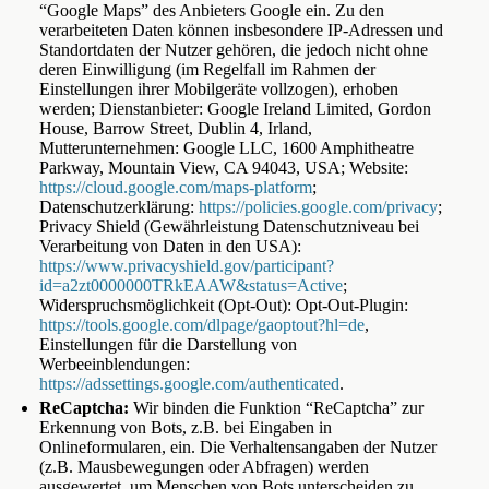
“Google Maps” des Anbieters Google ein. Zu den
verarbeiteten Daten können insbesondere IP-Adressen und
Standortdaten der Nutzer gehören, die jedoch nicht ohne
deren Einwilligung (im Regelfall im Rahmen der
Einstellungen ihrer Mobilgeräte vollzogen), erhoben
werden; Dienstanbieter: Google Ireland Limited, Gordon
House, Barrow Street, Dublin 4, Irland,
Mutterunternehmen: Google LLC, 1600 Amphitheatre
Parkway, Mountain View, CA 94043, USA; Website:
https://cloud.google.com/maps-platform
;
Datenschutzerklärung:
https://policies.google.com/privacy
;
Privacy Shield (Gewährleistung Datenschutzniveau bei
Verarbeitung von Daten in den USA):
https://www.privacyshield.gov/participant?
id=a2zt0000000TRkEAAW&status=Active
;
Widerspruchsmöglichkeit (Opt-Out): Opt-Out-Plugin:
https://tools.google.com/dlpage/gaoptout?hl=de
,
Einstellungen für die Darstellung von
Werbeeinblendungen:
https://adssettings.google.com/authenticated
.
ReCaptcha:
Wir binden die Funktion “ReCaptcha” zur
Erkennung von Bots, z.B. bei Eingaben in
Onlineformularen, ein. Die Verhaltensangaben der Nutzer
(z.B. Mausbewegungen oder Abfragen) werden
ausgewertet, um Menschen von Bots unterscheiden zu