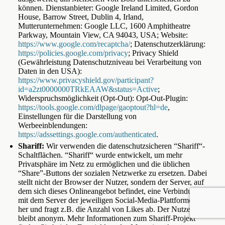
können. Dienstanbieter: Google Ireland Limited, Gordon
House, Barrow Street, Dublin 4, Irland,
Mutterunternehmen: Google LLC, 1600 Amphitheatre
Parkway, Mountain View, CA 94043, USA; Website:
https://www.google.com/recaptcha/
; Datenschutzerklärung:
https://policies.google.com/privacy
; Privacy Shield
(Gewährleistung Datenschutzniveau bei Verarbeitung von
Daten in den USA):
https://www.privacyshield.gov/participant?
id=a2zt0000000TRkEAAW&status=Active
;
Widerspruchsmöglichkeit (Opt-Out): Opt-Out-Plugin:
https://tools.google.com/dlpage/gaoptout?hl=de
,
Einstellungen für die Darstellung von
Werbeeinblendungen:
https://adssettings.google.com/authenticated
.
Shariff:
Wir verwenden die datenschutzsicheren “Shariff“-
Schaltflächen. “Shariff“ wurde entwickelt, um mehr
Privatsphäre im Netz zu ermöglichen und die üblichen
“Share”-Buttons der sozialen Netzwerke zu ersetzen. Dabei
stellt nicht der Browser der Nutzer, sondern der Server, auf
dem sich dieses Onlineangebot befindet, eine Verbindung
mit dem Server der jeweiligen Social-Media-Plattformen
her und fragt z.B. die Anzahl von Likes ab. Der Nutzer
bleibt anonym. Mehr Informationen zum Shariff-Projekt