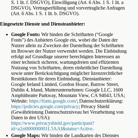
S. 1 lit. f. DSGVO), Einwilligung (Art. 6 Abs. 1 S. 1 lit. a
DSGVO), Vertragserfüllung und vorvertragliche Anfragen
(Art. 6 Abs. 1 S. 1 lit. b. DSGVO).
Eingesetzte Dienste und Diensteanbieter:
Google Fonts:
Wir binden die Schriftarten (“Google
Fonts”) des Anbieters Google ein, wobei die Daten der
Nutzer allein zu Zwecken der Darstellung der Schriftarten
im Browser der Nutzer verwendet werden. Die Einbindung
erfolgt auf Grundlage unserer berechtigten Interessen an
einer technisch sicheren, wartungsfreien und effizienten
Nutzung von Schriftarten, deren einheitlicher Darstellung
sowie unter Berücksichtigung möglicher lizenzrechtlicher
Restriktionen für deren Einbindung. Dienstanbieter:
Google Ireland Limited, Gordon House, Barrow Street,
Dublin 4, Irland, Mutterunternehmen: Google LLC, 1600
Amphitheatre Parkway, Mountain View, CA 94043, USA;
Website:
https://fonts.google.com/
; Datenschutzerklärung:
https://policies.google.com/privacy
; Privacy Shield
(Gewährleistung Datenschutzniveau bei Verarbeitung von
Daten in den USA):
https://www.privacyshield.gov/participant?
id=a2zt000000001L5AAI&status=Active
.
Google Maps:
Wir binden die Landkarten des Dienstes