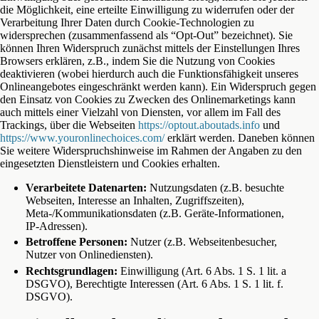
die Möglichkeit, eine erteilte Einwilligung zu widerrufen oder der
Verarbeitung Ihrer Daten durch Cookie-Technologien zu
widersprechen (zusammenfassend als “Opt-Out” bezeichnet). Sie
können Ihren Widerspruch zunächst mittels der Einstellungen Ihres
Browsers erklären, z.B., indem Sie die Nutzung von Cookies
deaktivieren (wobei hierdurch auch die Funktionsfähigkeit unseres
Onlineangebotes eingeschränkt werden kann). Ein Widerspruch gegen
den Einsatz von Cookies zu Zwecken des Onlinemarketings kann
auch mittels einer Vielzahl von Diensten, vor allem im Fall des
Trackings, über die Webseiten
https://optout.aboutads.info
und
https://www.youronlinechoices.com/
erklärt werden. Daneben können
Sie weitere Widerspruchshinweise im Rahmen der Angaben zu den
eingesetzten Dienstleistern und Cookies erhalten.
Verarbeitete Datenarten:
Nutzungsdaten (z.B. besuchte
Webseiten, Interesse an Inhalten, Zugriffszeiten),
Meta-/Kommunikationsdaten (z.B. Geräte-Informationen,
IP-Adressen).
Betroffene Personen:
Nutzer (z.B. Webseitenbesucher,
Nutzer von Onlinediensten).
Rechtsgrundlagen:
Einwilligung (Art. 6 Abs. 1 S. 1 lit. a
DSGVO), Berechtigte Interessen (Art. 6 Abs. 1 S. 1 lit. f.
DSGVO).