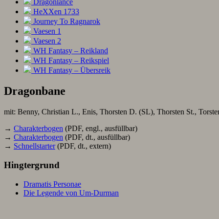
Dragonlance
HeXXen 1733
Journey To Ragnarok
Vaesen 1
Vaesen 2
WH Fantasy – Reikland
WH Fantasy – Reikspiel
WH Fantasy – Übersreik
Dragonbane
mit: Benny, Christian L., Enis, Thorsten D. (SL), Thorsten St., Torste
→
Charakterbogen
(PDF, engl., ausfüllbar)
→
Charakterbogen
(PDF, dt., ausfüllbar)
→
Schnellstarter
(PDF, dt., extern)
Hingtergrund
Dramatis Personae
Die Legende von Um-Durman