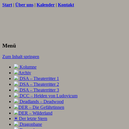
Start
|
Über uns
|
Kalender
|
Kontakt
Texte und Ideen zum Rollenspiel
THORNET
Menü
Zum Inhalt springen
Kolumne
Archiv
DSA – Theaterritter 1
DSA – Theaterritter 2
DSA – Theaterritter 3
DCC – Helden von Ludovicum
Deadlands – Deadwood
DER – Die Gefährtinnen
DER – Wilderland
☀ Der letzte Stern
Dragonbane