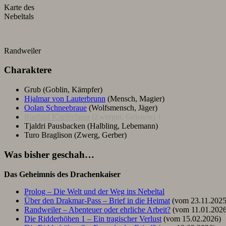
Karte des
Nebeltals
Randweiler
Charaktere
Grub (Goblin, Kämpfer)
Hjalmar von Lauterbrunn
(Mensch, Magier)
Oolan Schneebraue
(Wolfsmensch, Jäger)
Runhild Kupferfaust
(Zwergin, Gelehrte) †
Tjaldri Pausbacken (Halbling, Lebemann)
Turo Braglison (Zwerg, Gerber)
Was bisher geschah…
Das Geheimnis des Drachenkaiser
Prolog – Die Welt und der Weg ins Nebeltal
Über den Drakmar-Pass – Brief in die Heimat
(vom 23.11.2025
Randweiler – Abenteuer oder ehrliche Arbeit?
(vom 11.01.2026
Die Ridderhöhen 1 – Ein tragischer Verlust
(vom 15.02.2026)