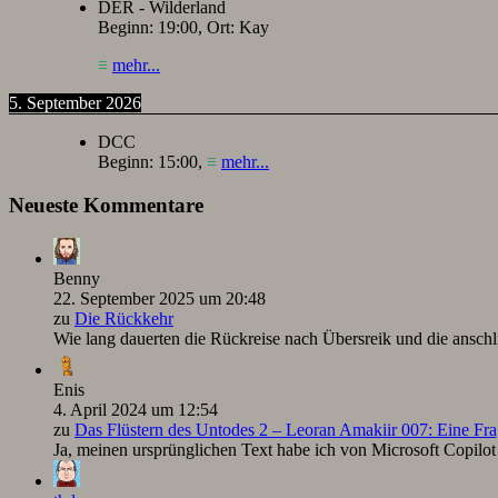
DER - Wilderland
Beginn:
19:00
, Ort:
Kay
≡
mehr...
5. September 2026
DCC
Beginn:
15:00
,
≡
mehr...
Neueste Kommentare
Benny
22. September 2025 um 20:48
zu
Die Rückkehr
Wie lang dauerten die Rückreise nach Übersreik und die ansc
Enis
4. April 2024 um 12:54
zu
Das Flüstern des Untodes 2 – Leoran Amakiir 007: Eine Fra
Ja, meinen ursprünglichen Text habe ich von Microsoft Copilot ü