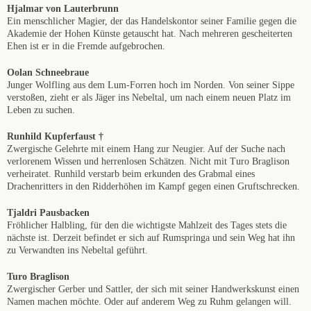
Hjalmar von Lauterbrunn
Ein menschlicher Magier, der das Handelskontor seiner Familie gegen die
Akademie der Hohen Künste getauscht hat. Nach mehreren gescheiterten
Ehen ist er in die Fremde aufgebrochen.
Oolan Schneebraue
Junger Wolfling aus dem Lum-Forren hoch im Norden. Von seiner Sippe
verstoßen, zieht er als Jäger ins Nebeltal, um nach einem neuen Platz im
Leben zu suchen.
Runhild Kupferfaust †
Zwergische Gelehrte mit einem Hang zur Neugier. Auf der Suche nach
verlorenem Wissen und herrenlosen Schätzen. Nicht mit Turo Braglison
verheiratet. Runhild verstarb beim erkunden des Grabmal eines
Drachenritters in den Ridderhöhen im Kampf gegen einen Gruftschrecken.
Tjaldri Pausbacken
Fröhlicher Halbling, für den die wichtigste Mahlzeit des Tages stets die
nächste ist. Derzeit befindet er sich auf Rumspringa und sein Weg hat ihn
zu Verwandten ins Nebeltal geführt.
Turo Braglison
Zwergischer Gerber und Sattler, der sich mit seiner Handwerkskunst einen
Namen machen möchte. Oder auf anderem Weg zu Ruhm gelangen will.