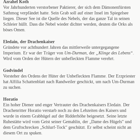
Azrahel Koth
Vor Jahrhunderten verstorbener Paktierer, der sich dem Dämonenfürsten
Sathmog verpfändet hatte. Sein Grab soll auf einer Insel im Spiegelsee
liegen. Dieser See ist die Quelle des Nebels, der das ganze Tal in seinen
Schleier hüllt. Dass die Nebel wieder dichter werden, deuten die Orks als
böses Omen.
Eledain, der Drachenkaiser
Gründete vor achthundert Jahren das mittlerweile untergegangene
Imperium. Er war der Träger von
Um-Durman
, der
„Klinge des Lebens“
.
Wird vom Orden der Hütern der unbefleckten Flamme verehrt.
Godvindel
Vorsteher des Ordens der Hüter der Unbefleckten Flamme. Der Erzpriester
hat Alfilia Schattenblatt nach Randweiler geschickt, um nach Um-Durman
zu suchen.
Horatio
Ein hoher Diener und enger Vertrauter des Drachenkaisers Eledain. Der
Drachenritter Horatio verstarb noch zu den Lebzeiten des Kaisers und
wurde in einem Grabhügel auf der Ridderhöhe beigesetzt. Seine letzte
Ruhestätte wird vom Geist seiner Gemahlin, der „Dame des Hügels“ und
dem Gruftschrecken „Schlurf-Tock“ geschützt. Er selbst scheint nicht an
diesem Ort zu spuken.