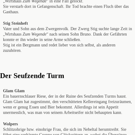
„Wirtshaus
Zum Wegende
“ in eine Fall gelockt.
Sie verstarb dort in Gefangenschaft. Ihr Tod brachte einen Fluch über das
Gasthaus.
Stig Steinheft
Vater und Sohn aus dem Zwergenvolk. Der Zwerg Stig suchte lange Zeit in
„Wirtshaus
Zum Wegende
“ nach seinen Sohn Bruno. Dank der Gefährten
konnte er ihn wieder in seine Arme schließen.
Stig ist ein Bergmann und redet lieber von sich selbst, als anderen
zuzuhören.
Der Seufzende Turm
Glam Glam
Ein bauernschlauer Riese, der in der Ruine des Seufzenden Turms haust.
Glam Glam hat zugestimmt, den verschütteten Kellereingang freizuräumen,
wenn er genug Essen und Bier bekommt. Allerdings ist sein Appetit
unermesslich, was man von seinem Arbeitseifer nicht behaupten kann.
Wolpers
Schlitzohrige bzw. einohrige Frau, die sich im Nebeltal herumtreibt. Sie
führt eine verhärmte Gruppe von Glücksrittern an, wobei die Übergänge