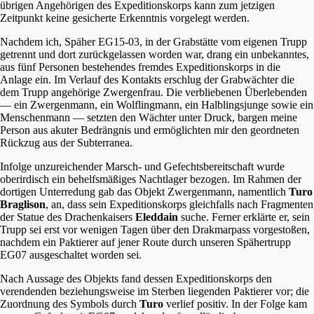
übrigen Angehörigen des Expeditionskorps kann zum jetzigen
Zeitpunkt keine gesicherte Erkenntnis vorgelegt werden.
Nachdem ich, Späher EG15-03, in der Grabstätte vom eigenen Trupp
getrennt und dort zurückgelassen worden war, drang ein unbekanntes,
aus fünf Personen bestehendes fremdes Expeditionskorps in die
Anlage ein. Im Verlauf des Kontakts erschlug der Grabwächter die
dem Trupp angehörige Zwergenfrau. Die verbliebenen Überlebenden
— ein Zwergenmann, ein Wolflingmann, ein Halblingsjunge sowie ein
Menschenmann — setzten den Wächter unter Druck, bargen meine
Person aus akuter Bedrängnis und ermöglichten mir den geordneten
Rückzug aus der Subterranea.
Infolge unzureichender Marsch- und Gefechtsbereitschaft wurde
oberirdisch ein behelfsmäßiges Nachtlager bezogen. Im Rahmen der
dortigen Unterredung gab das Objekt Zwergenmann, namentlich
Turo
Braglison
, an, dass sein Expeditionskorps gleichfalls nach Fragmenten
der Statue des Drachenkaisers
Eleddain
suche. Ferner erklärte er, sein
Trupp sei erst vor wenigen Tagen über den Drakmarpass vorgestoßen,
nachdem ein Paktierer auf jener Route durch unseren Spähertrupp
EG07 ausgeschaltet worden sei.
Nach Aussage des Objekts fand dessen Expeditionskorps den
verendenden beziehungsweise im Sterben liegenden Paktierer vor; die
Zuordnung des Symbols durch
Turo
verlief positiv. In der Folge kam