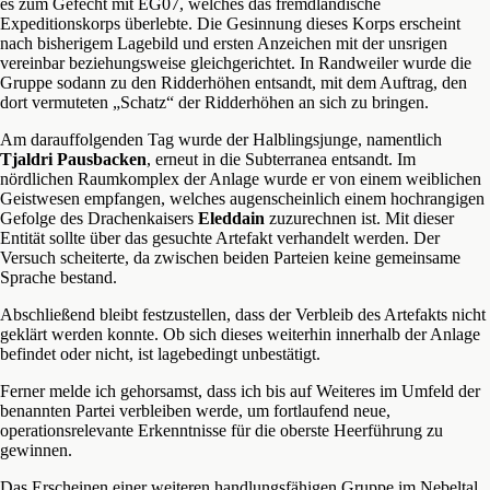
es zum Gefecht mit EG07, welches das fremdländische
Expeditionskorps überlebte. Die Gesinnung dieses Korps erscheint
nach bisherigem Lagebild und ersten Anzeichen mit der unsrigen
vereinbar beziehungsweise gleichgerichtet. In Randweiler wurde die
Gruppe sodann zu den Ridderhöhen entsandt, mit dem Auftrag, den
dort vermuteten „Schatz“ der Ridderhöhen an sich zu bringen.
Am darauffolgenden Tag wurde der Halblingsjunge, namentlich
Tjaldri Pausbacken
, erneut in die Subterranea entsandt. Im
nördlichen Raumkomplex der Anlage wurde er von einem weiblichen
Geistwesen empfangen, welches augenscheinlich einem hochrangigen
Gefolge des Drachenkaisers
Eleddain
zuzurechnen ist. Mit dieser
Entität sollte über das gesuchte Artefakt verhandelt werden. Der
Versuch scheiterte, da zwischen beiden Parteien keine gemeinsame
Sprache bestand.
Abschließend bleibt festzustellen, dass der Verbleib des Artefakts nicht
geklärt werden konnte. Ob sich dieses weiterhin innerhalb der Anlage
befindet oder nicht, ist lagebedingt unbestätigt.
Ferner melde ich gehorsamst, dass ich bis auf Weiteres im Umfeld der
benannten Partei verbleiben werde, um fortlaufend neue,
operationsrelevante Erkenntnisse für die oberste Heerführung zu
gewinnen.
Das Erscheinen einer weiteren handlungsfähigen Gruppe im Nebeltal