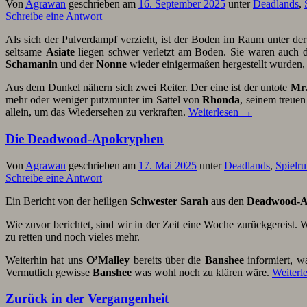
Von
Agrawan
geschrieben am
16. September 2025
unter
Deadlands
,
Schreibe eine Antwort
Als sich der Pulverdampf verzieht, ist der Boden im Raum unter de
seltsame
Asiate
liegen schwer verletzt am Boden. Sie waren auch d
Schamanin
und der
Nonne
wieder einigermaßen hergestellt wurden,
Aus dem Dunkel nähern sich zwei Reiter. Der eine ist der untote
Mr.
mehr oder weniger putzmunter im Sattel von
Rhonda
, seinem treue
allein, um das Wiedersehen zu verkraften.
Weiterlesen
→
Die Deadwood-Apokryphen
Von
Agrawan
geschrieben am
17. Mai 2025
unter
Deadlands
,
Spielr
Schreibe eine Antwort
Ein Bericht von der heiligen
Schwester Sarah
aus den
Deadwood-A
Wie zuvor berichtet, sind wir in der Zeit eine Woche zurückgereist.
zu retten und noch vieles mehr.
Weiterhin hat uns
O’Malley
bereits über die
Banshee
informiert, w
Vermutlich gewisse
Banshee
was wohl noch zu klären wäre.
Weiterl
Zurück in der Vergangenheit