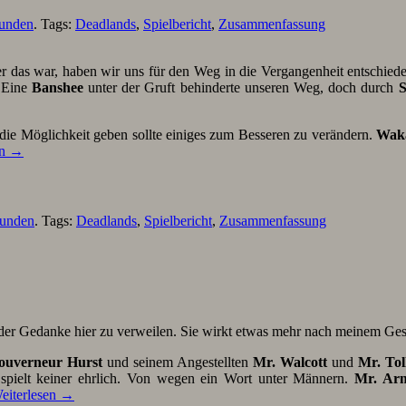
runden
. Tags:
Deadlands
,
Spielbericht
,
Zusammenfassung
er das war, haben wir uns für den Weg in die Vergangenheit entschie
 Eine
Banshee
unter der Gruft behinderte unseren Weg, doch durch
S
 die Möglichkeit geben sollte einiges zum Besseren zu verändern.
Wak
en
→
runden
. Tags:
Deadlands
,
Spielbericht
,
Zusammenfassung
r der Gedanke hier zu verweilen. Sie wirkt etwas mehr nach meinem Ge
ouverneur Hurst
und seinem Angestellten
Mr. Walcott
und
Mr. Tol
 spielt keiner ehrlich. Von wegen ein Wort unter Männern.
Mr. Arm
eiterlesen
→