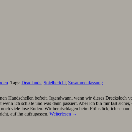
nden
. Tags:
Deadlands
,
Spielbericht
,
Zusammenfassung
n Handschellen befreit. Irgendwann, wenn wir dieses Drecksloch von 
wenn ich schlafe und was dann passiert. Aber ich bin mir fast sicher,
 noch viele lose Enden. Wir beratschlagen beim Frühstück, ich schaue d
icht, auf ihn aufzupassen.
Weiterlesen
→