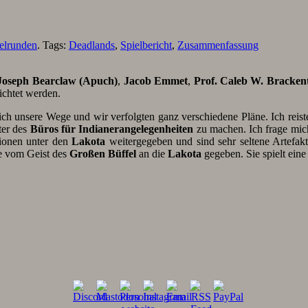
elrunden
. Tags:
Deadlands
,
Spielbericht
,
Zusammenfassung
oseph Bearclaw (Apuch)
,
Jacob Emmet
,
Prof. Caleb W. Bracken
ichtet werden.
sich unsere Wege und wir verfolgten ganz verschiedene Pläne. Ich reis
er des
Büros für Indianerangelegenheiten
zu machen. Ich frage mic
tionen unter den
Lakota
weitergegeben und sind sehr seltene Artefakte.
e vom Geist des
Großen Büffel
an die
Lakota
gegeben. Sie spielt ein