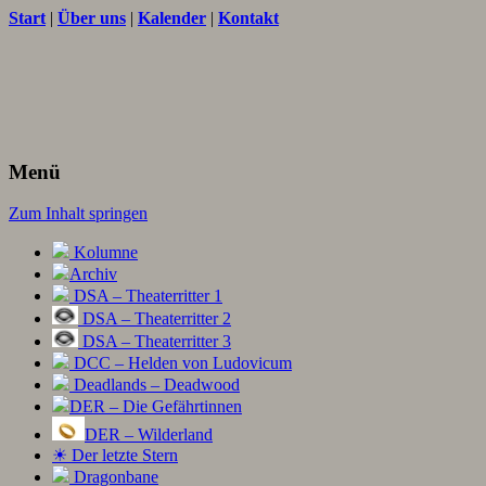
Start
|
Über uns
|
Kalender
|
Kontakt
Texte und Ideen zum Rollenspiel
THORNET
Menü
Zum Inhalt springen
Kolumne
Archiv
DSA – Theaterritter 1
DSA – Theaterritter 2
DSA – Theaterritter 3
DCC – Helden von Ludovicum
Deadlands – Deadwood
DER – Die Gefährtinnen
DER – Wilderland
☀ Der letzte Stern
Dragonbane