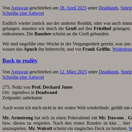
Von
Agrawan
geschrieben am
18. April 2025
unter
Deadlands
,
Spiel
Schreibe eine Antwort
Endlich wieder zurück aus der anderen Realität, oder was auch imm
gelangen, mussten wir durch die
Gruft
auf den
Friedhof
gelangen.
entkommen. Die
Banshee
scheint an die Gruft gebunden.
Wir sind ungefähr eine Woche in der Vergangenheit gereist, was uns
wissen das
Apuch
ihn beherrscht, und vor
Frank Griffin
.
Weiterles
Back to reality
Von
Agrawan
geschrieben am
12. März 2025
unter
Deadlands
,
Spiel
Schreibe eine Antwort
275. Notiz von
Prof. Deckard Jones
Ort: irgendwo in
Deadwood
Zeitpunkt: unbekannt
Auch wenn ich mich nicht in der realen Welt wiederfinde, gefällt mi
Mr. Armstrong
hat sich zu einen Pokerabend mit
Mr. Dawson
,
G
bzw. diesen zu erspielen. Nach den ersten Runden ist klar… hier
auszuspielen.
Mr. Walcott
scheint ein magisches Deck zu besitzen.
W