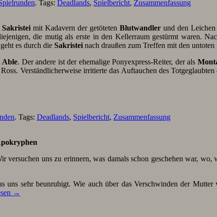
Spielrunden
. Tags:
Deadlands
,
Spielbericht
,
Zusammenfassung
r
Sakristei
mit Kadavern der getöteten
Blutwandler
und den Leichen
iejenigen, die mutig als erste in den Kellerraum gestürmt waren. N
 geht es durch die
Sakristei
nach draußen zum Treffen mit den untoten 
 Able
. Der andere ist der ehemalige Ponyexpress-Reiter, der als
Mont
n Ross. Verständlicherweise irritierte das Auftauchen des Totgeglaubt
unden
. Tags:
Deadlands
,
Spielbericht
,
Zusammenfassung
pokryphen
 Wir versuchen uns zu erinnern, was damals schon geschehen war, wo, w
as uns sehr beunruhigt. Wie auch über das Verschwinden der Mutter
esen
→