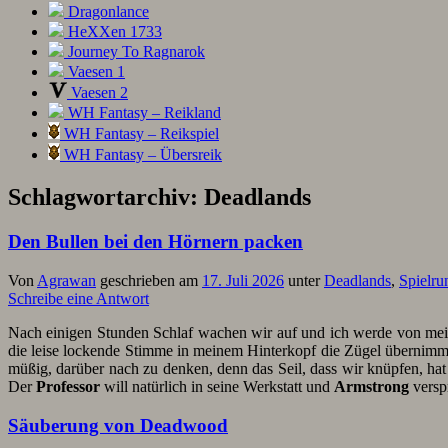
Dragonlance
HeXXen 1733
Journey To Ragnarok
Vaesen 1
Vaesen 2
WH Fantasy – Reikland
WH Fantasy – Reikspiel
WH Fantasy – Übersreik
Schlagwortarchiv:
Deadlands
Den Bullen bei den Hörnern packen
Von
Agrawan
geschrieben am
17. Juli 2026
unter
Deadlands
,
Spielru
Schreibe eine Antwort
Nach einigen Stunden Schlaf wachen wir auf und ich werde von meine
die leise lockende Stimme in meinem Hinterkopf die Zügel übernimmt 
müßig, darüber nach zu denken, denn das Seil, dass wir knüpfen, hat
Der
Professor
will natürlich in seine Werkstatt und
Armstrong
verspr
Säuberung von Deadwood