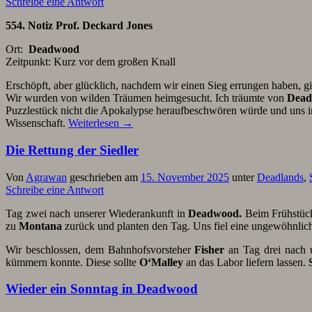
Schreibe eine Antwort
554. Notiz
Prof. Deckard Jones
Ort:
Deadwood
Zeitpunkt: Kurz vor dem großen Knall
Erschöpft, aber glücklich, nachdem wir einen Sieg errungen haben, gi
Wir wurden von wilden Träumen heimgesucht. Ich träumte von
Dea
Puzzlestück nicht die Apokalypse heraufbeschwören würde und uns in 
Wissenschaft.
Weiterlesen
→
Die Rettung der Siedler
Von
Agrawan
geschrieben am
15. November 2025
unter
Deadlands
,
Schreibe eine Antwort
Tag zwei nach unserer Wiederankunft in
Deadwood.
Beim Frühstü
zu
Montana
zurück und planten den Tag. Uns fiel eine ungewöhnlic
Wir beschlossen, dem Bahnhofsvorsteher
Fisher
an Tag drei nach u
kümmern konnte. Diese sollte
O‘Malley
an das Labor liefern lassen.
Wieder ein Sonntag in Deadwood