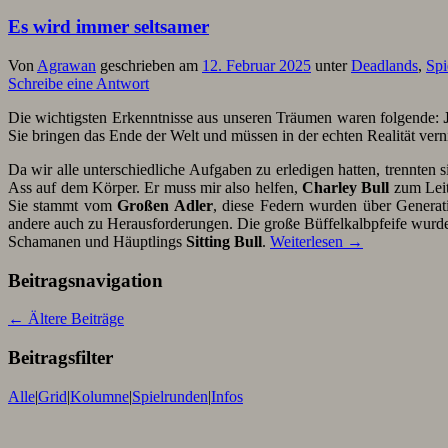
Es wird immer seltsamer
Von
Agrawan
geschrieben am
12. Februar 2025
unter
Deadlands
,
Spi
Schreibe eine Antwort
Die wichtigsten Erkenntnisse aus unseren Träumen waren folgende:
J
Sie bringen das Ende der Welt und müssen in der echten Realität vern
Da wir alle unterschiedliche Aufgaben zu erledigen hatten, trennten 
Ass auf dem Körper. Er muss mir also helfen,
Charley Bull
zum Leit
Sie stammt vom
Großen Adler
, diese Federn wurden über Genera
andere auch zu Herausforderungen. Die große Büffelkalbpfeife wurd
Schamanen und Häuptlings
Sitting Bull
.
Weiterlesen
→
Beitragsnavigation
←
Ältere Beiträge
Beitragsfilter
Alle
|
Grid
|
Kolumne
|
Spielrunden
|
Infos