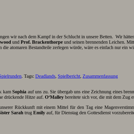
ngen wir nach dem Kampf in der Schlucht in unsere Betten. Wir hätten s
dwood
und
Prof. Brackenthorpe
und seinen brennenden Leichen. Mit
die atomaren Bestandteile zerlegen würde, wäre es einfach nur ein wis
Spielrunden
. Tags:
Deadlands
,
Spielbericht
,
Zusammenfassung
ck kam
Sophia
auf uns zu. Sie übergab uns eine Zeichnung eines bre
he drückende Hitze auf.
O‘Malley
bereitete sich vor, die mit dem Zug 
nserer Rückkunft mit einem Mittel für den Tag eine Magenverstimmu
Sister Sarah
trug
Emily
auf, für Dienstag den Gottesdienst vorzuberei