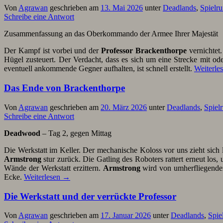
Von
Agrawan
geschrieben am
13. Mai 2026
unter
Deadlands
,
Spielr
Schreibe eine Antwort
Zusammenfassung an das Oberkommando der Armee Ihrer Majestät
Der Kampf ist vorbei und der
Professor Brackenthorpe
vernichtet.
Hügel zusteuert. Der Verdacht, dass es sich um eine Strecke mit od
eventuell ankommende Gegner aufhalten, ist schnell erstellt.
Weiterle
Das Ende von Brackenthorpe
Von
Agrawan
geschrieben am
20. März 2026
unter
Deadlands
,
Spiel
Schreibe eine Antwort
Deadwood
– Tag 2, gegen Mittag
Die Werkstatt im Keller. Der mechanische Koloss vor uns zieht sich 
Armstrong
stur zurück. Die Gatling des Roboters rattert erneut los
Wände der Werkstatt erzittern.
Armstrong
wird von umherfliegenden
Ecke.
Weiterlesen
→
Die Werkstatt und der verrückte Professor
Von
Agrawan
geschrieben am
17. Januar 2026
unter
Deadlands
,
Spie