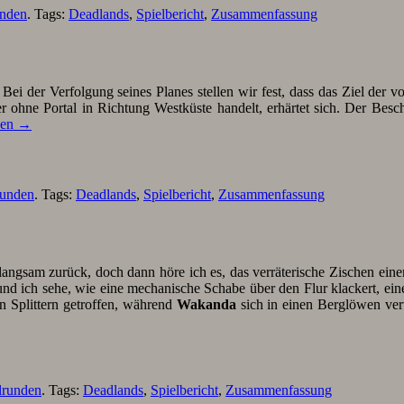
unden
. Tags:
Deadlands
,
Spielbericht
,
Zusammenfassung
 Bei der Verfolgung seines Planes stellen wir fest, dass das Ziel der
er ohne Portal in Richtung Westküste handelt, erhärtet sich. Der Bes
sen
→
runden
. Tags:
Deadlands
,
Spielbericht
,
Zusammenfassung
langsam zurück, doch dann höre ich es, das verräterische Zischen eine
, und ich sehe, wie eine mechanische Schabe über den Flur klackert, ei
 Splittern getroffen, während
Wakanda
sich in einen Berglöwen ver
lrunden
. Tags:
Deadlands
,
Spielbericht
,
Zusammenfassung