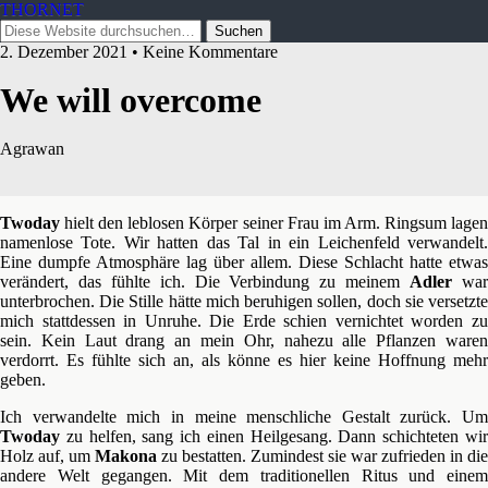
THORNET
2. Dezember 2021 • Keine Kommentare
We will overcome
Agrawan
Twoday
hielt den leblosen Körper seiner Frau im Arm. Ringsum lagen
namenlose Tote. Wir hatten das Tal in ein Leichenfeld verwandelt.
Eine dumpfe Atmosphäre lag über allem. Diese Schlacht hatte etwas
verändert, das fühlte ich. Die Verbindung zu meinem
Adler
wa
unterbrochen. Die Stille hätte mich beruhigen sollen, doch sie versetzte
mich stattdessen in Unruhe. Die Erde schien vernichtet worden zu
sein. Kein Laut drang an mein Ohr, nahezu alle Pflanzen waren
verdorrt. Es fühlte sich an, als könne es hier keine Hoffnung mehr
geben.
Ich verwandelte mich in meine menschliche Gestalt zurück. Um
Twoday
zu helfen, sang ich einen Heilgesang. Dann schichteten wir
Holz auf, um
Makona
zu bestatten. Zumindest sie war zufrieden in die
andere Welt gegangen. Mit dem traditionellen Ritus und einem