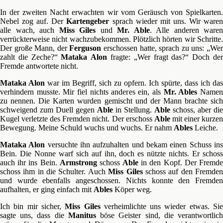
In der zweiten Nacht erwachten wir vom Geräusch von Spielkarten.
Nebel zog auf. Der
Kartengeber
sprach wieder mit uns. Wir ware
alle wach, auch
Miss Giles
und
Mr. Able
. Alle anderen waren
verrückterweise nicht wachzubekommen. Plötzlich hörten wir Schritte.
Der große Mann, der
Ferguson
erschossen hatte, sprach zu uns: „We
zahlt die Zeche?“
Mataka
Alon
fragte: „Wer fragt das?“ Doch de
Fremde antwortete nicht.
Mataka Alon
war im Begriff, sich zu opfern. Ich spürte, dass ich das
verhindern musste. Mir fiel nichts anderes ein, als
Mr. Ables
Name
zu nennen. Die Karten wurden gemischt und der Mann brachte sich
schweigend zum Duell gegen
Able
in Stellung.
Able
schoss, aber die
Kugel verletzte des Fremden nicht. Der erschoss
Able
mit einer kurze
Bewegung. Meine Schuld wuchs und wuchs. Er nahm
Ables
Leiche.
Mataka Alon
versuchte ihn aufzuhalten und bekam einen Schuss in
Bein. Die Nonne warf sich auf ihn, doch es nützte nichts. Er schoss
auch ihr ins Bein.
Armstrong
schoss
Able
in den Kopf. Der Fremd
schoss ihm in die Schulter. Auch
Miss Giles
schoss auf den Fremde
und wurde ebenfalls angeschossen. Nichts konnte den Fremden
aufhalten, er ging einfach mit
Ables
Köper weg.
Ich bin mir sicher,
Miss Giles
verheimlichte uns wieder etwas. Si
sagte uns, dass die
Manitus
böse Geister sind, die verantwortlic