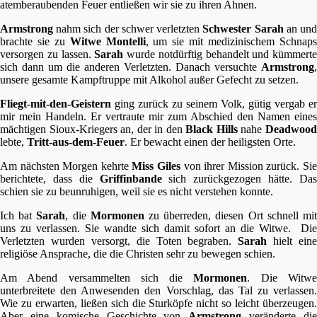
atemberaubenden Feuer entließen wir sie zu ihren Ahnen.
Armstrong
nahm sich der schwer verletzten
Schwester Sarah
an un
brachte sie zu
Witwe Montelli
, um sie mit medizinischem Schnap
versorgen zu lassen.
Sarah
wurde notdürftig behandelt und kümmerte
sich dann um die anderen Verletzten. Danach versuchte
Armstrong
,
unsere gesamte Kampftruppe mit Alkohol außer Gefecht zu setzen.
Fliegt-mit-den-Geistern
ging zurück zu seinem Volk, gütig vergab er
mir mein Handeln. Er vertraute mir zum Abschied den Namen eines
mächtigen Sioux-Kriegers an, der in den
Black
Hills
nahe
Deadwoo
lebte,
Tritt-aus-dem-Feuer
. Er bewacht einen der heiligsten Orte.
Am nächsten Morgen kehrte
Miss Giles
von ihrer Mission zurück. Si
berichtete, dass die
Griffinbande
sich zurückgezogen hätte. Da
schien sie zu beunruhigen, weil sie es nicht verstehen konnte.
Ich bat
Sarah
, die
Mormonen
zu überreden, diesen Ort schnell mi
uns zu verlassen. Sie wandte sich damit sofort an die Witwe. Die
Verletzten wurden versorgt, die Toten begraben.
Sarah
hielt eine
religiöse Ansprache, die die Christen sehr zu bewegen schien.
Am Abend versammelten sich die
Mormonen
. Die Witw
unterbreitete den Anwesenden den Vorschlag, das Tal zu verlassen.
Wie zu erwarten, ließen sich die Sturköpfe nicht so leicht überzeugen.
Aber eine komische Geschichte von
Armstrong
veränderte di