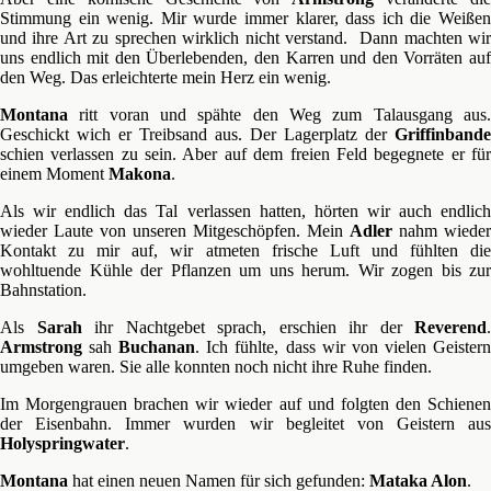
Stimmung ein wenig. Mir wurde immer klarer, dass ich die Weißen
und ihre Art zu sprechen wirklich nicht verstand. Dann machten wir
uns endlich mit den Überlebenden, den Karren und den Vorräten auf
den Weg. Das erleichterte mein Herz ein wenig.
Montana
ritt voran und spähte den Weg zum Talausgang aus.
Geschickt wich er Treibsand aus. Der Lagerplatz der
Griffinbande
schien verlassen zu sein. Aber auf dem freien Feld begegnete er für
einem Moment
Makona
.
Als wir endlich das Tal verlassen hatten, hörten wir auch endlich
wieder Laute von unseren Mitgeschöpfen. Mein
Adler
nahm wieder
Kontakt zu mir auf, wir atmeten frische Luft und fühlten die
wohltuende Kühle der Pflanzen um uns herum. Wir zogen bis zur
Bahnstation.
Als
Sarah
ihr Nachtgebet sprach, erschien ihr der
Reverend
.
Armstrong
sah
Buchanan
. Ich fühlte, dass wir von vielen Geister
umgeben waren. Sie alle konnten noch nicht ihre Ruhe finden.
Im Morgengrauen brachen wir wieder auf und folgten den Schienen
der Eisenbahn. Immer wurden wir begleitet von Geistern aus
Holyspringwater
.
Montana
hat einen neuen Namen für sich gefunden:
Mataka Alon
.