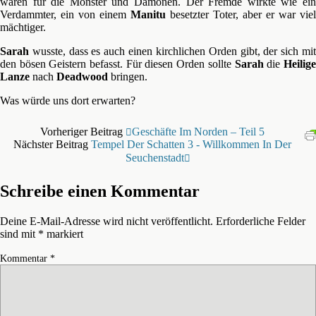
wären für die Monster und Dämonen. Der Fremde wirkte wie ein
Verdammter, ein von einem
Manitu
besetzter Toter, aber er war viel
mächtiger.
Sarah
wusste, dass es auch einen kirchlichen Orden gibt, der sich mit
den bösen Geistern befasst. Für diesen Orden sollte
Sarah
die
Heilig
Lanze
nach
Deadwood
bringen.
Was würde uns dort erwarten?
Vorheriger Beitrag
Geschäfte Im Norden – Teil 5
Nächster Beitrag
Tempel Der Schatten 3 - Willkommen In Der
Seuchenstadt
Schreibe einen Kommentar
Deine E-Mail-Adresse wird nicht veröffentlicht.
Erforderliche Felder
sind mit
*
markiert
Kommentar
*