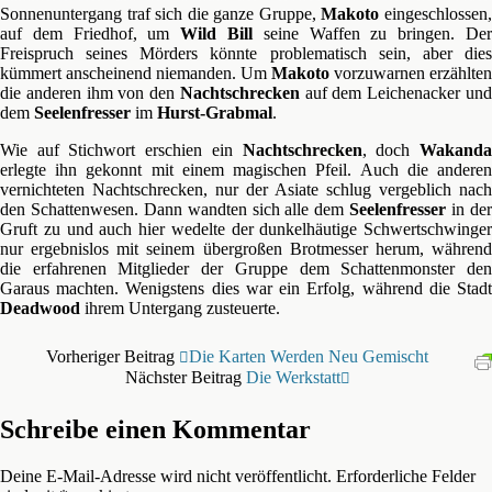
Sonnenuntergang traf sich die ganze Gruppe,
Makoto
eingeschlossen
auf dem Friedhof, um
Wild Bill
seine Waffen zu bringen. De
Freispruch seines Mörders könnte problematisch sein, aber dies
kümmert anscheinend niemanden. Um
Makoto
vorzuwarnen erzählten
die anderen ihm von den
Nachtschrecken
auf dem Leichenacker un
dem
Seelenfresser
im
Hurst-Grabmal
.
Wie auf Stichwort erschien ein
Nachtschrecken
, doch
Wakand
erlegte ihn gekonnt mit einem magischen Pfeil. Auch die anderen
vernichteten Nachtschrecken, nur der Asiate schlug vergeblich nach
den Schattenwesen. Dann wandten sich alle dem
Seelenfresser
in de
Gruft zu und auch hier wedelte der dunkelhäutige Schwertschwinger
nur ergebnislos mit seinem übergroßen Brotmesser herum, während
die erfahrenen Mitglieder der Gruppe dem Schattenmonster den
Garaus machten. Wenigstens dies war ein Erfolg, während die Stadt
Deadwood
ihrem Untergang zusteuerte.
Vorheriger Beitrag
Die Karten Werden Neu Gemischt
Nächster Beitrag
Die Werkstatt
Schreibe einen Kommentar
Deine E-Mail-Adresse wird nicht veröffentlicht.
Erforderliche Felder