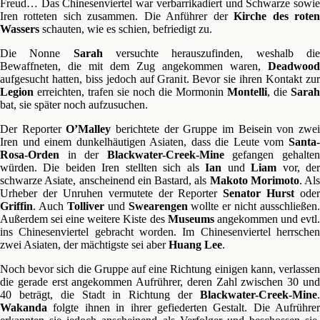
Freud… Das Chinesenviertel war verbarrikadiert und Schwarze sowie
Iren rotteten sich zusammen. Die Anführer der
Kirche des rote
Wassers
schauten, wie es schien, befriedigt zu.
Die Nonne
Sarah
versuchte herauszufinden, weshalb di
Bewaffneten, die mit dem Zug angekommen waren,
Deadwood
aufgesucht hatten, biss jedoch auf Granit. Bevor sie ihren Kontakt zur
Legion
erreichten, trafen sie noch die Mormonin
Montelli
, die
Sarah
bat, sie später noch aufzusuchen.
Der Reporter
O’Malley
berichtete der Gruppe im Beisein von zwe
Iren und einem dunkelhäutigen Asiaten, dass die Leute vom
Santa-
Rosa-Orden
in der
Blackwater-Creek-Mine
gefangen gehalte
würden. Die beiden Iren stellten sich als
Ian
und
Liam
vor, de
schwarze Asiate, anscheinend ein Bastard, als
Makoto Morimoto
. Als
Urheber der Unruhen vermutete der Reporter
Senator Hurst
oder
Griffin
. Auch
Tolliver
und
Swearengen
wollte er nicht ausschließen.
Außerdem sei eine weitere Kiste des
Museums
angekommen und evtl
ins Chinesenviertel gebracht worden. Im Chinesenviertel herrschen
zwei Asiaten, der mächtigste sei aber
Huang Lee
.
Noch bevor sich die Gruppe auf eine Richtung einigen kann, verlassen
die gerade erst angekommen Aufrührer, deren Zahl zwischen 30 und
40 beträgt, die Stadt in Richtung der
Blackwater-Creek-Mine
.
Wakanda
folgte ihnen in ihrer gefiederten Gestalt. Die Aufrührer