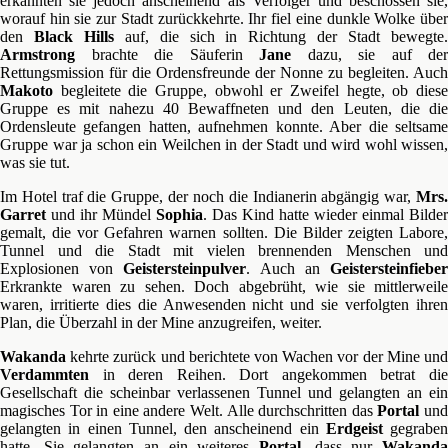
erkannten sie jedoch anscheinend als Verfolger und beschossen sie,
worauf hin sie zur Stadt zurückkehrte. Ihr fiel eine dunkle Wolke über
den
Black Hills
auf, die sich in Richtung der Stadt bewegte
Armstrong
brachte die Säuferin
Jane
dazu, sie auf der
Rettungsmission für die Ordensfreunde der Nonne zu begleiten. Auch
Makoto
begleitete die Gruppe, obwohl er Zweifel hegte, ob diese
Gruppe es mit nahezu 40 Bewaffneten und den Leuten, die die
Ordensleute gefangen hatten, aufnehmen konnte. Aber die seltsame
Gruppe war ja schon ein Weilchen in der Stadt und wird wohl wissen,
was sie tut.
Im Hotel traf die Gruppe, der noch die Indianerin abgängig war,
Mrs.
Garret
und ihr Mündel
Sophia
. Das Kind hatte wieder einmal Bilder
gemalt, die vor Gefahren warnen sollten. Die Bilder zeigten Labore,
Tunnel und die Stadt mit vielen brennenden Menschen und
Explosionen von
Geistersteinpulver
. Auch an
Geistersteinfiebe
Erkrankte waren zu sehen. Doch abgebrüht, wie sie mittlerweile
waren, irritierte dies die Anwesenden nicht und sie verfolgten ihren
Plan, die Überzahl in der Mine anzugreifen, weiter.
Wakanda
kehrte zurück und berichtete von Wachen vor der Mine und
Verdammten
in deren Reihen. Dort angekommen betrat die
Gesellschaft die scheinbar verlassenen Tunnel und gelangten an ein
magisches Tor in eine andere Welt. Alle durchschritten das
Portal
un
gelangten in einen Tunnel, den anscheinend ein
Erdgeist
gegraben
hatte. Sie gelangten an ein weiteres
Portal
, dass nur
Wakanda