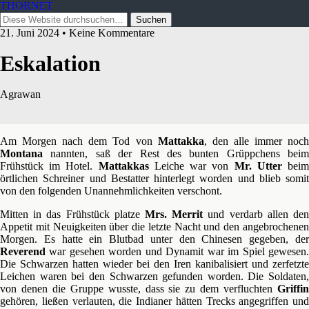
THORNET
21. Juni 2024 • Keine Kommentare
Eskalation
Agrawan
Am Morgen nach dem Tod von
Mattakka
, den alle immer noc
Montana
nannten, saß der Rest des bunten Grüppchens beim
Frühstück im Hotel.
Mattakkas
Leiche war von
Mr. Utter
bei
örtlichen Schreiner und Bestatter hinterlegt worden und blieb somit
von den folgenden Unannehmlichkeiten verschont.
Mitten in das Frühstück platze
Mrs. Merrit
und verdarb allen de
Appetit mit Neuigkeiten über die letzte Nacht und den angebrochenen
Morgen. Es hatte ein Blutbad unter den Chinesen gegeben, der
Reverend
war gesehen worden und Dynamit war im Spiel gewesen.
Die Schwarzen hatten wieder bei den Iren kanibalisiert und zerfetzte
Leichen waren bei den Schwarzen gefunden worden. Die Soldaten,
von denen die Gruppe wusste, dass sie zu dem verfluchten
Griffin
gehören, ließen verlauten, die Indianer hätten Trecks angegriffen und