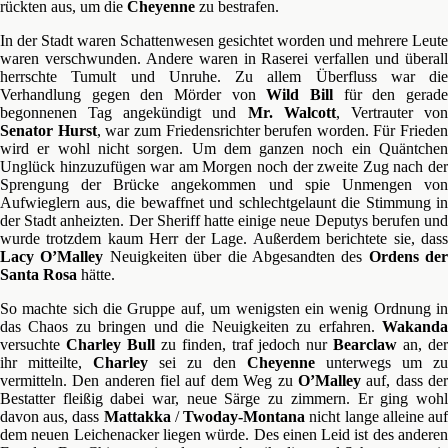
rückten aus, um die
Cheyenne
zu bestrafen.
In der Stadt waren Schattenwesen gesichtet worden und mehrere Leute
waren verschwunden. Andere waren in Raserei verfallen und überall
herrschte Tumult und Unruhe. Zu allem Überfluss war die
Verhandlung gegen den Mörder von
Wild Bill
für den gerad
begonnenen Tag angekündigt und
Mr. Walcott
, Vertrauter vo
Senator Hurst
, war zum Friedensrichter berufen worden. Für Frieden
wird er wohl nicht sorgen. Um dem ganzen noch ein Quäntchen
Unglück hinzuzufügen war am Morgen noch der zweite Zug nach der
Sprengung der Brücke angekommen und spie Unmengen von
Aufwieglern aus, die bewaffnet und schlechtgelaunt die Stimmung in
der Stadt anheizten. Der Sheriff hatte einige neue Deputys berufen und
wurde trotzdem kaum Herr der Lage. Außerdem berichtete sie, dass
Lacy O’Malley
Neuigkeiten über die Abgesandten des
Ordens der
Santa Rosa
hätte.
So machte sich die Gruppe auf, um wenigsten ein wenig Ordnung in
das Chaos zu bringen und die Neuigkeiten zu erfahren.
Wakanda
versuchte
Charley Bull
zu finden, traf jedoch nur
Bearclaw
an, de
ihr mitteilte,
Charley
sei zu den
Cheyenne
unterwegs um zu
vermitteln. Den anderen fiel auf dem Weg zu
O’Malley
auf, dass de
Bestatter fleißig dabei war, neue Särge zu zimmern. Er ging wohl
davon aus, dass
Mattakka
/
Twoday-Montana
nicht lange alleine au
dem neuen Leichenacker liegen würde. Des einen Leid ist des anderen