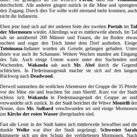
durchschritt. Alle anderen gingen zurück in die Mine und sprengten
den Zugang. Durch dies Tor sollte wohl niemand mehr kommen, auch
nicht die Indianerin.
Eben jene fand sich auf der anderen Seite des zweiten
Portals
im
Ta
der Mormonen
wieder. Allerdings war es mittlerweile abends. Im Ta
sah sie annähernd 200 Männer und Frauen, die im Boden etwas
suchten und sogar den Teich hinter dem Dorf aushoben. Einige
Totoimana
-Indianer wurden als Geiseln gefangen gehalten. Unter
ihnen war auch ihr Schamane. Weitere Wachen standen am Eingang
des Tals. Auch einige Untote waren unter den Suchenden und
Wachenden.
Wakanda
sah auch
Mr. Abel
durch die Gegend
schleichen. In Fledermausgestalt machte sie sich auf den langen
Rückweg nach
Deadwood
.
Derweil sammelten die restlichen Abenteurer der Gruppe die 35 Pferde
vor der Mine ein und brachten Sie zum Sheriff. Kurz vor der Stadt
schloss sich
Wakanda
in Fledermausgestalt der Gruppe an und
verwandelte sich zurück. In der Stadt berichtet die Witwe
Montelli
de
Nonne, dass
Mr. Sulbard
verschwunden sei und einige Mormonen
zur
Kirche der roten Wasser
übergelaufen sind.
Fast alle Leute in der Stadt hatten sich mittlerweile bewaffnet und die
dunkle
Wolke
war über der Stadt angelangt.
Schwester Sarah
kümmerte sich um den Schutz der verbliebenen Mormonen. Nach