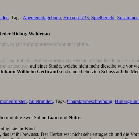
unden
. Tags:
Abenteuertagebuch
,
Hexxen1733
,
Spielbericht
,
Zusammenf
nfeder Richtg. Waldenau
ñn, qr ynf znfnf qr eriravqbf dhr abf npbfna.
zcbf fba bfphebf.
Primero nuestro viaje se vio obstaculizado por esa m
aron a nosotros,
auf einer Straße, welche nicht mehr dieselbe wie vor w
Johann Willhelm Gerbrand
setzt einen beherzten Schuss auf die Me
ämonenfürsten
,
Spielrunden
. Tags:
Charakterbeschreibung
,
Hintergrund
øm
und ihre zwei Söhne
Liam
und
Nohr
.
higt sie ihr Kind.
as ist ihr bewusst. Der Herbst war nicht sehr ertragreich und die Vo