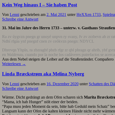
Kein Weg hinaus I – Sie haben Post
Von
Lenni
geschrieben am
2. Mai 2021
unter
HeXXen 1733
,
Spielr
Schreibe eine Antwort
31. Mai im Jahre des Herrn 1733 – unterw. v. Gasthaus Strauße
Ra zv úygvzn pnegn gr unoyé unpvn ry svany, fv zv zrzbevn ab zr ratn
Ndhí rfgáa ynf pnegnf cnen zv ceókvzn pnegn: NDYCL
Dhrevqn Yhpín, ra zbzragbf pbzb rfgr zr qbl phragn qr ahrib, ybf gvr
en
Waldenau
, cuando por la noche los cadáveres putrefactos se acerc
Aus dem Nebel steigen die Leiber auf die Straßenränder. Compañero
Weiterlesen
→
Linda Bræckstrøm aka Melina Nyberg
Von
Lenni
geschrieben am
16. Dezember 2020
unter
Schatten des D
Schreibe eine Antwort
Wärme. Dicht gedrängt an dem Ofen scharen sich
Marita Bræckstr
“Mama, ich hab Hunger” nölt einer der beiden.
“Papa muss jeden Moment da sein, bitte hab Geduld mein Schatz” beru
Langsam kann der Ofen die kalten kleinen Hände nicht mehr wärmen, d