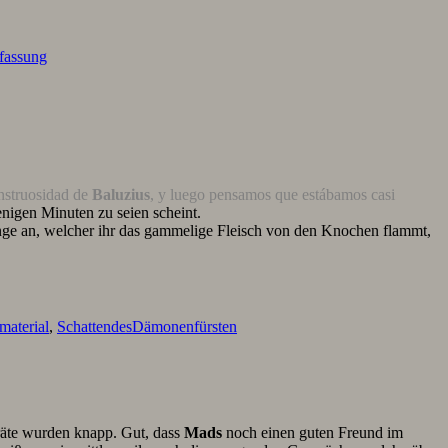
assung
onstruosidad de
Baluzius
, y luego pensamos que estábamos casi
enigen Minuten zu seien scheint.
nge an, welcher ihr das gammelige Fleisch von den Knochen flammt,
material
,
SchattendesDämonenfürsten
rräte wurden knapp. Gut, dass
Mads
noch einen guten Freund im