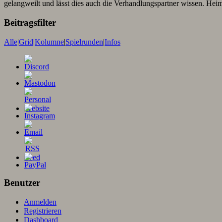
gelangweilt und lässt dies auch die Verhandlungspartner wissen. Heim
Beitragsfilter
Alle
|
Grid
|
Kolumne
|
Spielrunden
|
Infos
Benutzer
Anmelden
Registrieren
Dashboard