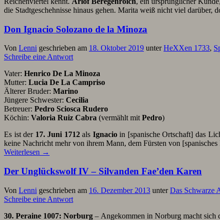
Reichenviertel kennt.
Arlof Beregenroich
, ein ursprünglicher Kunde
die Stadtgeschehnisse hinaus gehen. Marita weiß nicht viel darüber, 
Don Ignacio Solozano de la Minoza
Von
Lenni
geschrieben am
18. Oktober 2019
unter
HeXXen 1733
,
S
Schreibe eine Antwort
Vater:
Henrico De La Minoza
Mutter:
Lucia De La Campriso
Älterer Bruder:
Marino
Jüngere Schwester:
Cecilia
Betreuer:
Pedro Sciosca Rudero
Köchin:
Valoria Ruiz Cabra
(vermählt mit
Pedro
)
Es ist der
17. Juni 1712
als
Ignacio
in [spanische Ortschaft] das Lic
keine Nachricht mehr von ihrem Mann, dem Fürsten von [spanisches F
Weiterlesen
→
Der Unglückswolf IV – Silvanden Fae’den Karen
Von
Lenni
geschrieben am
16. Dezember 2013
unter
Das Schwarze 
Schreibe eine Antwort
30. Peraine 1007: Norburg
– Angekommen in Norburg macht sich die 