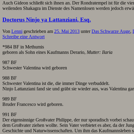
Auch Gideon schließt sich ihnen an. Der Rondratempel ist für die vi
weilenden Shakagra im Dienste des Namenlosen werden jedoch erw
Doctorus Ninjo ya Lattanziani, Esq.
Von
Lenni
geschrieben am
25. Mai 2013
unter
Das Schwarze Auge
,
Schreibe eine Antwort
*984 BF in Methumis
geboren als Sohn eines Kaufmanns Derario,
Mutter: Ilaria
987 BF
Schwester Valentina wird geboren
988 BF
Schwester Valentina ist die, die immer Dinge verbuddelt.
Ninjo Lattanziani fand sie und gräbt sie wieder aus, was Valentina gar 
989 BF
Bruder Francesco wird geboren.
991 BF
Der eigensinnige Großvater Philippe, der nur sporadisch vorbei schaut
dem Großvater ziehen wollte. Sein Vater verbietet es aber, da der Jung
Geschichte und Naturwissenschaften. Um ihm das Kaufmannsleben sch