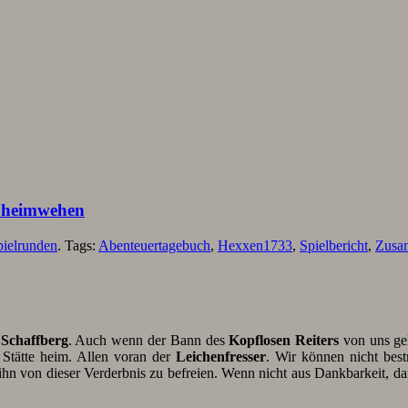
s heimwehen
pielrunden
. Tags:
Abenteuertagebuch
,
Hexxen1733
,
Spielbericht
,
Zusa
m
Schaffberg
. Auch wenn der Bann des
Kopflosen Reiters
von uns gel
 Stätte heim. Allen voran der
Leichenfresser
. Wir können nicht best
 ihn von dieser Verderbnis zu befreien. Wenn nicht aus Dankbarkeit,