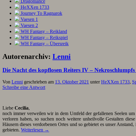
Dragonlance
HeXXen 1733
Journey To Ragnarok
Vaesen 1
Vaesen 2
WH Fantasy – Reikland
WH Fantasy – Reikspiel
WH Fantasy – Übersreik
Autorenarchiv:
Lenni
Die Nacht des kopflosen Reiters IV – Nekroschlumpf
Von
Lenni
geschrieben am
13. Oktober 2021
unter
HeXXen 1733
,
S
Schreibe eine Antwort
Liebe
Cecilia
,
noch immer verweilen wir in dem Umfeld der gefallenen Seelen u
verloren haben, so suchen noch weitere unheilvolle Gestalten diese
Häusern dieses verdorbenen Ortes und so gebietet es unser Anstand,
gebieten.
Weiterlesen
→