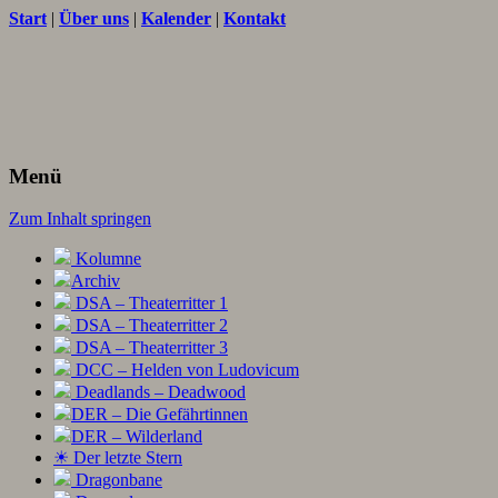
Start
|
Über uns
|
Kalender
|
Kontakt
Texte und Ideen zum Rollenspiel
THORNET
Menü
Zum Inhalt springen
Kolumne
Archiv
DSA – Theaterritter 1
DSA – Theaterritter 2
DSA – Theaterritter 3
DCC – Helden von Ludovicum
Deadlands – Deadwood
DER – Die Gefährtinnen
DER – Wilderland
☀ Der letzte Stern
Dragonbane