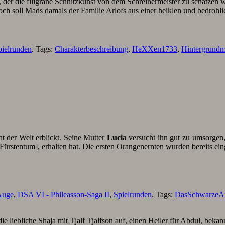
, der die filigrane Schnitzkunst von dem Schreinermeister zu schätzen
doch soll Mads damals der Familie Arlofs aus einer heiklen und bedrohl
pielrunden
. Tags:
Charakterbeschreibung
,
HeXXen1733
,
Hintergrundma
ht der Welt erblickt. Seine Mutter
Lucia
versucht ihn gut zu umsorgen,
ürstentum], erhalten hat. Die ersten Orangenernten wurden bereits e
Auge
,
DSA VI - Phileasson-Saga II
,
Spielrunden
. Tags:
DasSchwarzeA
liebliche Shaja mit Tjalf Tjalfson auf, einen Heiler für Abdul, bekan