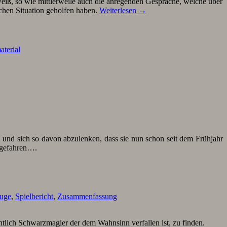
 weiß, so wie mittlerweile auch die anregenden Gespräche, welche über
ichen Situation geholfen haben.
Weiterlesen
→
terial
 und sich so davon abzulenken, dass sie nun schon seit dem Frühjahr
ingefahren….
uge
,
Spielbericht
,
Zusammenfassung
ntlich Schwarzmagier der dem Wahnsinn verfallen ist, zu finden.