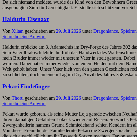
Da sich niemand meldete, wurde das Kind von den Bewohnern Greenva
ausgeprägten Sinn für Gerechtigkeit. Er stellte sich schützend vor S
Haldurin Eisenaxt
Von
Xiltan
geschrieben am
29. Juli 2026
unter
Dragonlance
,
Spielru
Schreibe eine Antwort
Haldurin erblickte am 3. Adamachtis im Dry-Forge des Jahres 302 da
Sein Vater Ibralosch lehrte ihn früh das Handwerk des Waffenschmiede
mein Bruder immer wieder mit unserem Vater in streit geraten. Dabei
würden. Dabei hat er immer wieder von einem Helden mit dem Namen Ca
Welt geholt haben. Unser Vater hielt von den ganzen Geschichten rech
zu schlichten, doch an einem Tag im Dry-Anvil des Jahres 358 eskali
Pekari Findefinger
Von
Thorti
geschrieben am
29. Juli 2026
unter
Dragonlance
,
Spielru
Schreibe eine Antwort
Pekari wurde geboren, als seine Mutter Loja gerade zwischen Neuhaf
ihrem damaligen Gefährten Lokeck wieder auf Reisen. So wuchs Pekar
Zwergenheilerin namens Grama Schmiedehand schien Kendern im allg
Von dieser Freundin der Familie lernte Pekari die Zwergensprache – 
die sich ausschließlich um ihr Tagwerk Sorgen machten. Davon waren