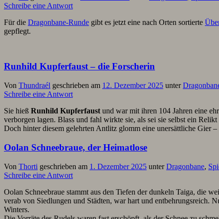
Schreibe eine Antwort
Für die
Dragonbane-Runde
gibt es jetzt eine nach Orten sortierte
Über
gepflegt.
Runhild Kupferfaust – die Forscherin
Von
Thundraél
geschrieben am
12. Dezember 2025
unter
Dragonban
Schreibe eine Antwort
Sie hieß
Runhild Kupferfaust
und war mit ihren 104 Jahren eine ehr
verborgen lagen. Blass und fahl wirkte sie, als sei sie selbst ein Re
Doch hinter diesem gelehrten Antlitz glomm eine unersättliche Gier 
Oolan Schneebraue, der Heimatlose
Von
Thorti
geschrieben am
1. Dezember 2025
unter
Dragonbane
,
Spi
Schreibe eine Antwort
Oolan Schneebraue stammt aus den Tiefen der dunkeln Taiga, die wei
verab von Siedlungen und Städten, war hart und entbehrungsreich. Nu
Winters.
Die Vorräte des Rudels waren fast erschöpft, als der Schnee zu schme