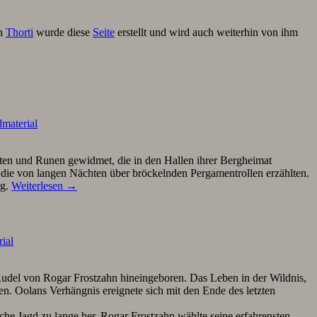
on
Thorti
wurde diese
Seite
erstellt und wird auch weiterhin von ihm
material
ften und Runen gewidmet, die in den Hallen ihrer Bergheimat
n, die von langen Nächten über bröckelnden Pergamentrollen erzählten.
rg.
Weiterlesen
→
ial
Rudel von Rogar Frostzahn hineingeboren. Das Leben in der Wildnis,
n. Oolans Verhängnis ereignete sich mit den Ende des letzten
che Jagd zu lange her. Rogar Frostzahn wählte seine erfahrensten