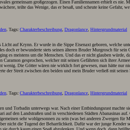
les gemeinsam großgezogen. Einen Familiennamen erhielt es nie. Man 
chwächere, teilte das Wenige, das er besaß, und scheute keine Gefahr, w
nden
. Tags:
Charakterbeschreibung
,
Dragonlance
,
Hintergrundmaterial
s Licht auf Krynn. Er wurde in die Sippe Eisenaxt geboren, welche u
s doch er bewunderte stets seinen älteren Bruder Murgrosch für sein G
 ging es meistens um die Menschen. Und das er nicht glauben würde, da
ramon gesprochen, welcher mit seinen Gefährten sich ihrer Armee in d
t wenig. Die Götter wären nie wirklich fort gewesen, man hätte nur nic
erte der Streit zwischen den beiden und mein Bruder verließ mit sein
nden
. Tags:
Charakterbeschreibung
,
Dragonlance
,
Hintergrundmaterial
en und Torbadin unterwegs war. Nach einer Entbindungsrast machte si
i auf den Landstraßen und in verschiedenen Städten Abanasinas auf. 
emeinen sehr wohlgesonnen zu sein (was bei anderen Zwergen für Mi
aber nicht die Tugend der Beharrlichkeit. Dafür war der junge Kender 
 sie durch kaum einen Spaß abzulenken. Und wenn doch, dann brüllten