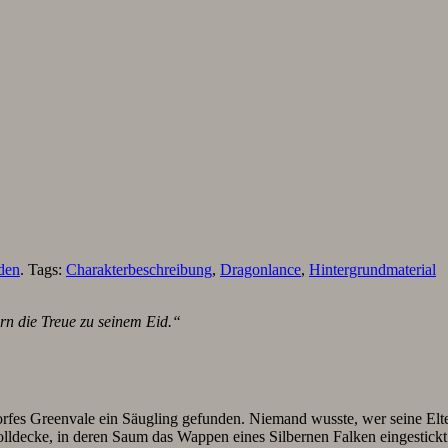
den
. Tags:
Charakterbeschreibung
,
Dragonlance
,
Hintergrundmaterial
ern die Treue zu seinem Eid.“
orfes Greenvale ein Säugling gefunden. Niemand wusste, wer seine El
Wolldecke, in deren Saum das Wappen eines Silbernen Falken eingestick