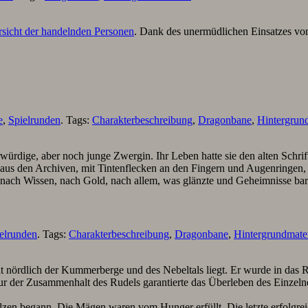
sicht der handelnden Personen
. Dank des unermüdlichen Einsatzes v
e
,
Spielrunden
. Tags:
Charakterbeschreibung
,
Dragonbane
,
Hintergrund
würdige, aber noch junge Zwergin. Ihr Leben hatte sie den alten Schri
likt aus den Archiven, mit Tintenflecken an den Fingern und Augenringe
– nach Wissen, nach Gold, nach allem, was glänzte und Geheimnisse ba
elrunden
. Tags:
Charakterbeschreibung
,
Dragonbane
,
Hintergrundmater
t nördlich der Kummerberge und des Nebeltals liegt. Er wurde in das 
r der Zusammenhalt des Rudels garantierte das Überleben des Einzelne
lzen begann. Die Mägen waren vom Hunger erfüllt. Die letzte erfolgrei