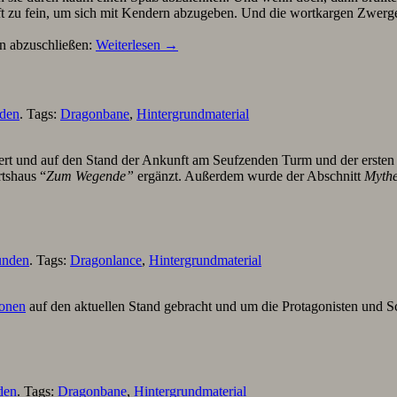
ft zu fein, um sich mit Kendern abzugeben. Und die wortkargen Zwerge
en abzuschließen:
Weiterlesen
→
nden
. Tags:
Dragonbane
,
Hintergrundmaterial
iert und auf den Stand der Ankunft am Seufzenden Turm und der erst
tshaus “
Zum Wegende”
ergänzt. Außerdem wurde der Abschnitt
Myth
unden
. Tags:
Dragonlance
,
Hintergrundmaterial
sonen
auf den aktuellen Stand gebracht und um die Protagonisten und Sc
den
. Tags:
Dragonbane
,
Hintergrundmaterial