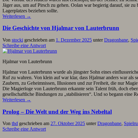
Jäger aus, um auf Pirsch zu gehen. Oolan war begierig darauf, sie zu
Lagerplatzes beziehen sollte.
Weiterlesen
→
Die Geschichte von Hjalmar von Lauterbrunn
Von
stocki
geschrieben am
1. Dezember 2025
unter
Dragonbane
,
Spi
Schreibe eine Antwort
Hjalmar von Lauterbrunn
Hjalmar von Lauterbrunn wurde als jüngster Sohn eines einflussreich
Ruf zu wahren. Von klein auf war klar, dass Hjalmar anders war als
Zaubern, zu Geheimnissen, Illusionen und zur Freiheit, die nur Magie
Die Magierloge von Lauterbrunn erkannte sein Talent früh, doch ebens
gesellschaftliche Bindungen zu „stabilisieren“. Und so begann eine R
Weiterlesen
→
Prolog – Die Welt und der Weg ins Nebeltal
Von
thd
geschrieben am
27. Oktober 2025
unter
Dragonbane
,
Spielr
Schreibe eine Antwort