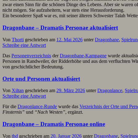
zwar einen Sinn für die schönen Dinge des Lebens. Aber sie waren o
nicht mögen. Sie aufzuheitern, war stets eine Herausforderung.
Ein besonderer Spaß war es, mit seiner älteren Schwester Talah Wett
Dragonbane – Dramatis Personae aktualisiert
Von
Thorti
geschrieben am
12. Mai 2026
unter
Dragonbane
,
Spielru
Schreibe eine Antwort
Das
Personenverzeichnis
der
Dragonbane-Kampagne
wurde aktualis
Personen in Randweiler, der Ridderhöhe und aus dem verfluchten Wir
von geschichtlicher Bedeutung.
Orte und Personen aktualisiert
Von
Xiltan
geschrieben am
29. März 2026
unter
Dragonlance
,
Spielr
Schreibe eine Antwort
Für die
Dragonlance-Runde
wurde das
Verzeichnis der Orte und Per
Finsternis”
und
“Nach Westen”
, ergänzt.
Dragonbane – Dramatis Personae online
Von
thd
geschrieben am
20. Januar 2026
unter
Dragonbane
,
Spielrun