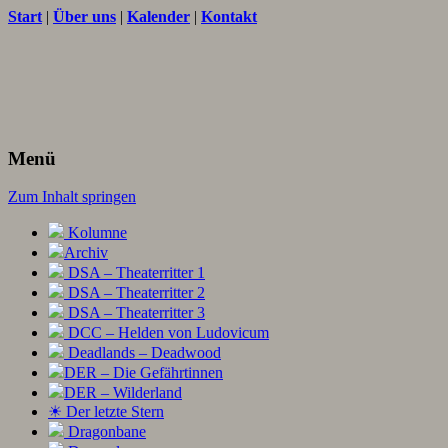
Start
|
Über uns
|
Kalender
|
Kontakt
Texte und Ideen zum Rollenspiel
THORNET
Menü
Zum Inhalt springen
Kolumne
Archiv
DSA – Theaterritter 1
DSA – Theaterritter 2
DSA – Theaterritter 3
DCC – Helden von Ludovicum
Deadlands – Deadwood
DER – Die Gefährtinnen
DER – Wilderland
☀ Der letzte Stern
Dragonbane