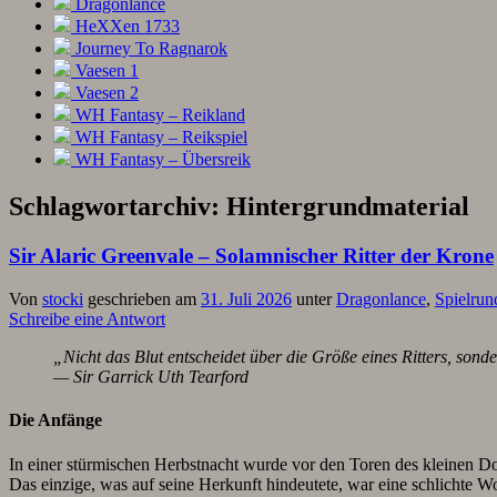
Dragonlance
HeXXen 1733
Journey To Ragnarok
Vaesen 1
Vaesen 2
WH Fantasy – Reikland
WH Fantasy – Reikspiel
WH Fantasy – Übersreik
Schlagwortarchiv:
Hintergrundmaterial
Sir Alaric Greenvale – Solamnischer Ritter der Krone
Von
stocki
geschrieben am
31. Juli 2026
unter
Dragonlance
,
Spielrun
Schreibe eine Antwort
„Nicht das Blut entscheidet über die Größe eines Ritters, sond
— Sir Garrick Uth Tearford
Die Anfänge
In einer stürmischen Herbstnacht wurde vor den Toren des kleinen D
Das einzige, was auf seine Herkunft hindeutete, war eine schlichte 