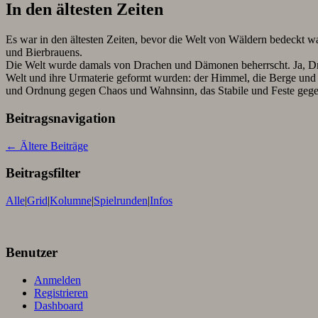
In den ältesten Zeiten
Es war in den ältesten Zeiten, bevor die Welt von Wäldern bedeck
und Bierbrauens.
Die Welt wurde damals von Drachen und Dämonen beherrscht. Ja, Drac
Welt und ihre Urmaterie geformt wurden: der Himmel, die Berge und 
und Ordnung gegen Chaos und Wahnsinn, das Stabile und Feste gege
Beitragsnavigation
←
Ältere Beiträge
Beitragsfilter
Alle
|
Grid
|
Kolumne
|
Spielrunden
|
Infos
Benutzer
Anmelden
Registrieren
Dashboard