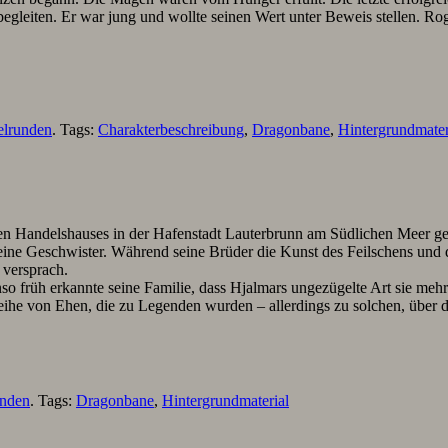
 begleiten. Er war jung und wollte seinen Wert unter Beweis stellen. R
elrunden
. Tags:
Charakterbeschreibung
,
Dragonbane
,
Hintergrundmater
en Handelshauses in der Hafenstadt Lauterbrunn am Südlichen Meer gebor
 seine Geschwister. Während seine Brüder die Kunst des Feilschens und
 versprach.
o früh erkannte seine Familie, dass Hjalmars ungezügelte Art sie mehr
eihe von Ehen, die zu Legenden wurden – allerdings zu solchen, über d
unden
. Tags:
Dragonbane
,
Hintergrundmaterial