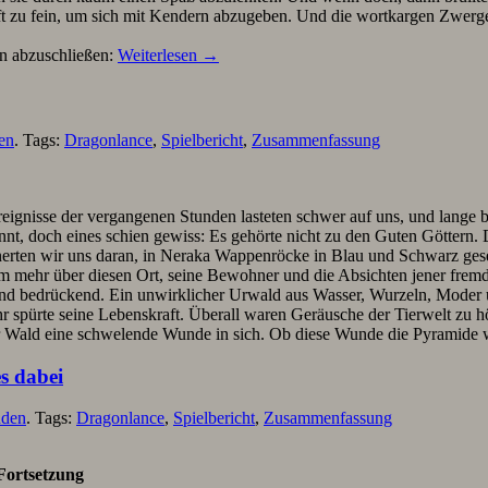
ft zu fein, um sich mit Kendern abzugeben. Und die wortkargen Zwerge
en abzuschließen:
Weiterlesen
→
en
. Tags:
Dragonlance
,
Spielbericht
,
Zusammenfassung
ignisse der vergangenen Stunden lasteten schwer auf uns, und lange ber
annt, doch eines schien gewiss: Es gehörte nicht zu den Guten Götter
nerten wir uns daran, in Neraka Wappenröcke in Blau und Schwarz ges
um mehr über diesen Ort, seine Bewohner und die Absichten jener fremde
und bedrückend. Ein unwirklicher Urwald aus Wasser, Wurzeln, Moder 
r spürte seine Lebenskraft. Überall waren Geräusche der Tierwelt zu h
er Wald eine schwelende Wunde in sich. Ob diese Wunde die Pyramide 
s dabei
nden
. Tags:
Dragonlance
,
Spielbericht
,
Zusammenfassung
Fortsetzung