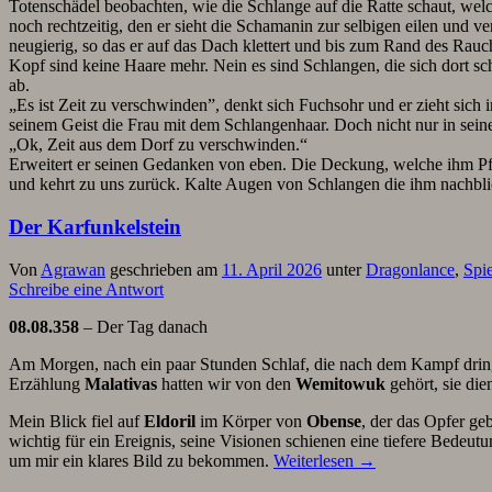
Totenschädel beobachten, wie die Schlange auf die Ratte schaut, welc
noch rechtzeitig, den er sieht die Schamanin zur selbigen eilen und v
neugierig, so das er auf das Dach klettert und bis zum Rand des Rauc
Kopf sind keine Haare mehr. Nein es sind Schlangen, die sich dort schl
ab.
„Es ist Zeit zu verschwinden”, denkt sich Fuchsohr und er zieht sich i
seinem Geist die Frau mit dem Schlangenhaar. Doch nicht nur in seinem 
„Ok, Zeit aus dem Dorf zu verschwinden.“
Erweitert er seinen Gedanken von eben. Die Deckung, welche ihm Pfäh
und kehrt zu uns zurück. Kalte Augen von Schlangen die ihm nachbl
Der Karfunkelstein
Von
Agrawan
geschrieben am
11. April 2026
unter
Dragonlance
,
Spi
Schreibe eine Antwort
08.08.358
– Der Tag danach
Am Morgen, nach ein paar Stunden Schlaf, die nach dem Kampf dring
Erzählung
Malativas
hatten wir von den
Wemitowuk
gehört, sie di
Mein Blick fiel auf
Eldoril
im Körper von
Obense
, der das Opfer geb
wichtig für ein Ereignis, seine Visionen schienen eine tiefere Bedeut
um mir ein klares Bild zu bekommen.
Weiterlesen
→