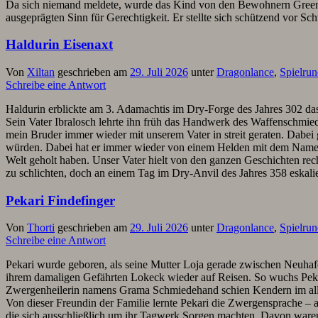
Da sich niemand meldete, wurde das Kind von den Bewohnern Greenva
ausgeprägten Sinn für Gerechtigkeit. Er stellte sich schützend vor S
Haldurin Eisenaxt
Von
Xiltan
geschrieben am
29. Juli 2026
unter
Dragonlance
,
Spielru
Schreibe eine Antwort
Haldurin erblickte am 3. Adamachtis im Dry-Forge des Jahres 302 da
Sein Vater Ibralosch lehrte ihn früh das Handwerk des Waffenschmiede
mein Bruder immer wieder mit unserem Vater in streit geraten. Dabei
würden. Dabei hat er immer wieder von einem Helden mit dem Namen Ca
Welt geholt haben. Unser Vater hielt von den ganzen Geschichten rech
zu schlichten, doch an einem Tag im Dry-Anvil des Jahres 358 eskali
Pekari Findefinger
Von
Thorti
geschrieben am
29. Juli 2026
unter
Dragonlance
,
Spielru
Schreibe eine Antwort
Pekari wurde geboren, als seine Mutter Loja gerade zwischen Neuhaf
ihrem damaligen Gefährten Lokeck wieder auf Reisen. So wuchs Pekar
Zwergenheilerin namens Grama Schmiedehand schien Kendern im allg
Von dieser Freundin der Familie lernte Pekari die Zwergensprache – 
die sich ausschließlich um ihr Tagwerk Sorgen machten. Davon waren