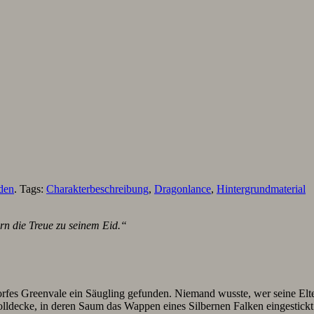
den
. Tags:
Charakterbeschreibung
,
Dragonlance
,
Hintergrundmaterial
ern die Treue zu seinem Eid.“
orfes Greenvale ein Säugling gefunden. Niemand wusste, wer seine El
Wolldecke, in deren Saum das Wappen eines Silbernen Falken eingestick