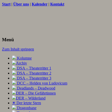
Start
|
Über uns
|
Kalender
|
Kontakt
Texte und Ideen zum Rollenspiel
THORNET
Menü
Zum Inhalt springen
Kolumne
Archiv
DSA – Theaterritter 1
DSA – Theaterritter 2
DSA – Theaterritter 3
DCC – Helden von Ludovicum
Deadlands – Deadwood
DER – Die Gefährtinnen
DER – Wilderland
☀ Der letzte Stern
Dragonbane