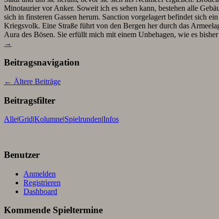
Minotaurier vor Anker. Soweit ich es sehen kann, bestehen alle Gebäud
sich in finsteren Gassen herum. Sanction vorgelagert befindet sich e
Kriegsvolk. Eine Straße führt von den Bergen her durch das Armeel
Aura des Bösen. Sie erfüllt mich mit einem Unbehagen, wie es bishe
→
Beitragsnavigation
←
Ältere Beiträge
Beitragsfilter
Alle
|
Grid
|
Kolumne
|
Spielrunden
|
Infos
Benutzer
Anmelden
Registrieren
Dashboard
Kommende Spieltermine