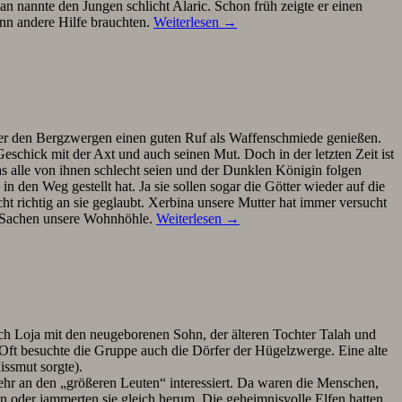
nannte den Jungen schlicht Alaric. Schon früh zeigte er einen
enn andere Hilfe brauchten.
Weiterlesen
→
nter den Bergzwergen einen guten Ruf als Waffenschmiede genießen.
eschick mit der Axt und auch seinen Mut. Doch in der letzten Zeit ist
s alle von ihnen schlecht seien und der Dunklen Königin folgen
en Weg gestellt hat. Ja sie sollen sogar die Götter wieder auf die
ht richtig an sie geglaubt. Xerbina unsere Mutter hat immer versucht
en Sachen unsere Wohnhöhle.
Weiterlesen
→
ch Loja mit den neugeborenen Sohn, der älteren Tochter Talah und
Oft besuchte die Gruppe auch die Dörfer der Hügelzwerge. Eine alte
ssmut sorgte).
sehr an den „größeren Leuten“ interessiert. Da waren die Menschen,
 oder jammerten sie gleich herum. Die geheimnisvolle Elfen hatten