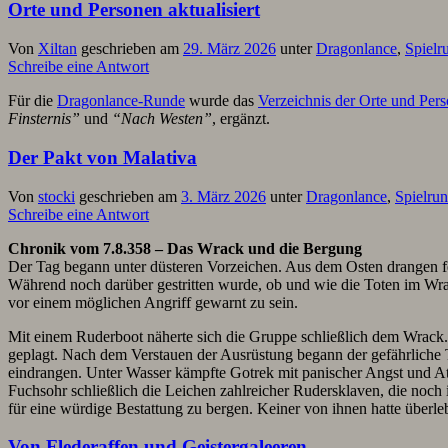
Orte und Personen aktualisiert
Von
Xiltan
geschrieben am
29. März 2026
unter
Dragonlance
,
Spielr
Schreibe eine Antwort
Für die
Dragonlance-Runde
wurde das
Verzeichnis der Orte und Per
Finsternis”
und
“Nach Westen”
, ergänzt.
Der Pakt von Malativa
Von
stocki
geschrieben am
3. März 2026
unter
Dragonlance
,
Spielru
Schreibe eine Antwort
Chronik vom 7.8.358 – Das Wrack und die Bergung
Der Tag begann unter düsteren Vorzeichen. Aus dem Osten drangen 
Während noch darüber gestritten wurde, ob und wie die Toten im Wra
vor einem möglichen Angriff gewarnt zu sein.
Mit einem Ruderboot näherte sich die Gruppe schließlich dem Wrack
geplagt. Nach dem Verstauen der Ausrüstung begann der gefährliche
eindrangen. Unter Wasser kämpfte Gotrek mit panischer Angst und At
Fuchsohr schließlich die Leichen zahlreicher Rudersklaven, die noc
für eine würdige Bestattung zu bergen. Keiner von ihnen hatte überle
Von Flederaffen und Geistergaleeren