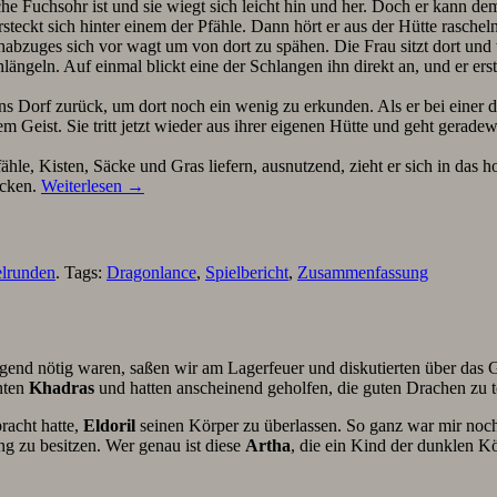
he Fuchsohr ist und sie wiegt sich leicht hin und her. Doch er kann d
ersteckt sich hinter einem der Pfähle. Dann hört er aus der Hütte rasc
habzuges sich vor wagt um von dort zu spähen. Die Frau sitzt dort und 
ängeln. Auf einmal blickt eine der Schlangen ihn direkt an, und er ersta
ns Dorf zurück, um dort noch ein wenig zu erkunden. Als er bei einer de
Geist. Sie tritt jetzt wieder aus ihrer eigenen Hütte und geht geradewe
le, Kisten, Säcke und Gras liefern, ausnutzend, zieht er sich in das h
icken.
Weiterlesen
→
elrunden
. Tags:
Dragonlance
,
Spielbericht
,
Zusammenfassung
end nötig waren, saßen wir am Lagerfeuer und diskutierten über das
enten
Khadras
und hatten anscheinend geholfen, die guten Drachen zu t
racht hatte,
Eldoril
seinen Körper zu überlassen. So ganz war mir noch
ung zu besitzen. Wer genau ist diese
Artha
, die ein Kind der dunklen Kö