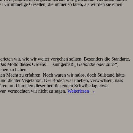
? Grummelige Gesellen, die immer so taten, als würden sie einen
ieten wir, wie wir weiter vorgehen sollten. Besonders die Standarte,
n. Das Motto dieses Ordens — sinngemäß
„Gehorche oder stirb“,
ehen zu haben.
n Macht zu erfahren. Noch waren wir ratlos, doch Stillstand hätte
und dichter Vegetation. Der Boden war uneben, verwachsen, nass
ören, und inmitten dieser bedrückenden Schwüle lag etwas
war, vermochten wir nicht zu sagen.
Weiterlesen
→