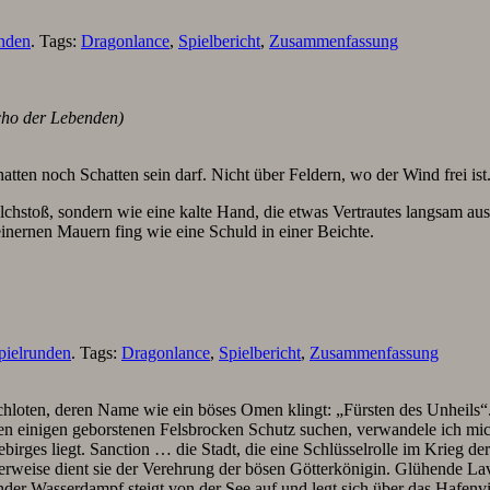
unden
. Tags:
Dragonlance
,
Spielbericht
,
Zusammenfassung
cho der Lebenden)
ten noch Schatten sein darf. Nicht über Feldern, wo der Wind frei ist.
chstoß, sondern wie eine kalte Hand, die etwas Vertrautes langsam aus
einernen Mauern fing wie eine Schuld in einer Beichte.
pielrunden
. Tags:
Dragonlance
,
Spielbericht
,
Zusammenfassung
chloten, deren Name wie ein böses Omen klingt: „Fürsten des Unheil
n einigen geborstenen Felsbrocken Schutz suchen, verwandele ich mich
birges liegt. Sanction … die Stadt, die eine Schlüsselrolle im Krieg d
erweise dient sie der Verehrung der bösen Götterkönigin. Glühende La
nder Wasserdampf steigt von der See auf und legt sich über das Hafenvi