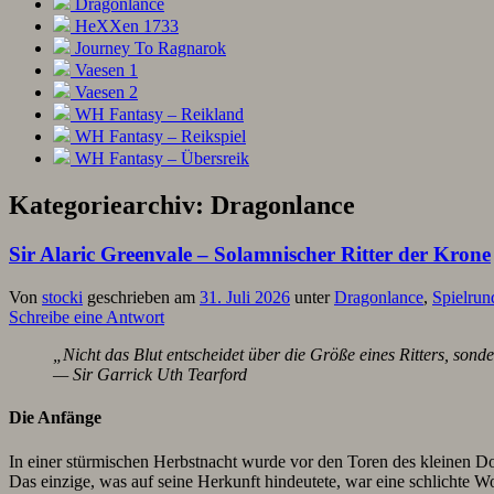
Dragonlance
HeXXen 1733
Journey To Ragnarok
Vaesen 1
Vaesen 2
WH Fantasy – Reikland
WH Fantasy – Reikspiel
WH Fantasy – Übersreik
Kategoriearchiv:
Dragonlance
Sir Alaric Greenvale – Solamnischer Ritter der Krone
Von
stocki
geschrieben am
31. Juli 2026
unter
Dragonlance
,
Spielrun
Schreibe eine Antwort
„Nicht das Blut entscheidet über die Größe eines Ritters, sond
— Sir Garrick Uth Tearford
Die Anfänge
In einer stürmischen Herbstnacht wurde vor den Toren des kleinen D
Das einzige, was auf seine Herkunft hindeutete, war eine schlichte 