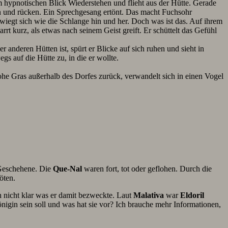
em hypnotischen Blick Wiederstehen und flieht aus der Hütte. Gerade
heln und rücken. Ein Sprechgesang ertönt. Das macht Fuchsohr
wiegt sich wie die Schlange hin und her. Doch was ist das. Auf ihrem
rrt kurz, als etwas nach seinem Geist greift. Er schüttelt das Gefühl
r anderen Hütten ist, spürt er Blicke auf sich ruhen und sieht in
gs auf die Hütte zu, in die er wollte.
ohe Gras außerhalb des Dorfes zurück, verwandelt sich in einen Vogel
 Geschehene. Die
Que-Nal
waren fort, tot oder geflohen. Durch die
öten.
 nicht klar was er damit bezweckte. Laut
Malativa
war
Eldoril
nigin sein soll und was hat sie vor? Ich brauche mehr Informationen,