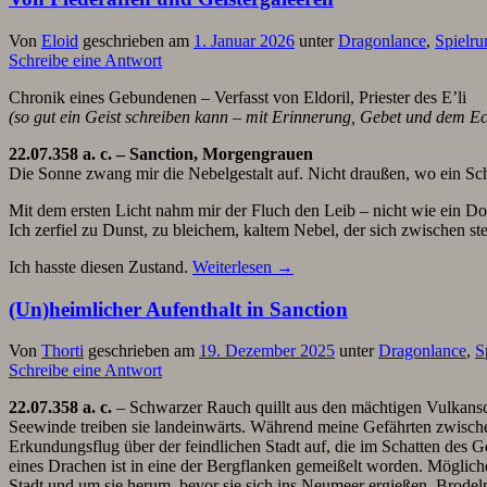
Von
Eloid
geschrieben am
1. Januar 2026
unter
Dragonlance
,
Spielr
Schreibe eine Antwort
Chronik eines Gebundenen – Verfasst von Eldoril, Priester des E’li
(so gut ein Geist schreiben kann – mit Erinnerung, Gebet und dem E
22.07.358 a. c. – Sanction, Morgengrauen
Die Sonne zwang mir die Nebelgestalt auf. Nicht draußen, wo ein Schat
Mit dem ersten Licht nahm mir der Fluch den Leib – nicht wie ein Dol
Ich zerfiel zu Dunst, zu bleichem, kaltem Nebel, der sich zwischen st
Ich hasste diesen Zustand.
Weiterlesen
→
(Un)heimlicher Aufenthalt in Sanction
Von
Thorti
geschrieben am
19. Dezember 2025
unter
Dragonlance
,
S
Schreibe eine Antwort
22.07.358 a. c.
– Schwarzer Rauch quillt aus den mächtigen Vulkans
Seewinde treiben sie landeinwärts. Während meine Gefährten zwische
Erkundungsflug über der feindlichen Stadt auf, die im Schatten des Ge
eines Drachen ist in eine der Bergflanken gemeißelt worden. Möglich
Stadt und um sie herum, bevor sie sich ins Neumeer ergießen. Brodel