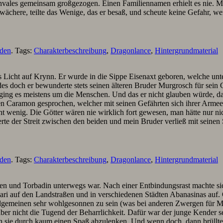
les gemeinsam großgezogen. Einen Familiennamen erhielt es nie. Man 
chwächere, teilte das Wenige, das er besaß, und scheute keine Gefahr, w
nden
. Tags:
Charakterbeschreibung
,
Dragonlance
,
Hintergrundmaterial
s Licht auf Krynn. Er wurde in die Sippe Eisenaxt geboren, welche u
s doch er bewunderte stets seinen älteren Bruder Murgrosch für sein G
 ging es meistens um die Menschen. Und das er nicht glauben würde, da
ramon gesprochen, welcher mit seinen Gefährten sich ihrer Armee in d
t wenig. Die Götter wären nie wirklich fort gewesen, man hätte nur nic
erte der Streit zwischen den beiden und mein Bruder verließ mit sein
nden
. Tags:
Charakterbeschreibung
,
Dragonlance
,
Hintergrundmaterial
en und Torbadin unterwegs war. Nach einer Entbindungsrast machte si
i auf den Landstraßen und in verschiedenen Städten Abanasinas auf. 
emeinen sehr wohlgesonnen zu sein (was bei anderen Zwergen für Mi
aber nicht die Tugend der Beharrlichkeit. Dafür war der junge Kender 
 sie durch kaum einen Spaß abzulenken. Und wenn doch, dann brüllten