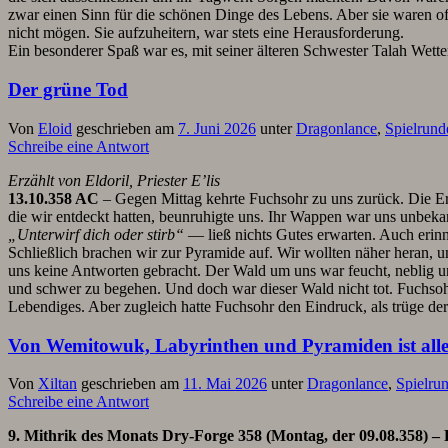
zwar einen Sinn für die schönen Dinge des Lebens. Aber sie waren o
nicht mögen. Sie aufzuheitern, war stets eine Herausforderung.
Ein besonderer Spaß war es, mit seiner älteren Schwester Talah Wett
Der grüne Tod
Von
Eloid
geschrieben am
7. Juni 2026
unter
Dragonlance
,
Spielrund
Schreibe eine Antwort
Erzählt von Eldoril, Priester E’lis
13.10.358 AC
– Gegen Mittag kehrte Fuchsohr zu uns zurück. Die Ere
die wir entdeckt hatten, beunruhigte uns. Ihr Wappen war uns unbek
„Unterwirf dich oder stirb“
— ließ nichts Gutes erwarten. Auch erin
Schließlich brachen wir zur Pyramide auf. Wir wollten näher heran, 
uns keine Antworten gebracht. Der Wald um uns war feucht, neblig 
und schwer zu begehen. Und doch war dieser Wald nicht tot. Fuchsoh
Lebendiges. Aber zugleich hatte Fuchsohr den Eindruck, als trüge d
Von Wemitowuk, Labyrinthen und Pyramiden ist alle
Von
Xiltan
geschrieben am
11. Mai 2026
unter
Dragonlance
,
Spielru
Schreibe eine Antwort
9. Mithrik des Monats Dry-Forge 358 (Montag, der 09.08.358) – 