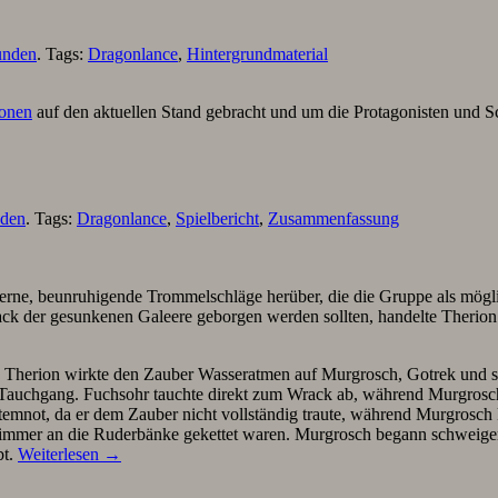
unden
. Tags:
Dragonlance
,
Hintergrundmaterial
sonen
auf den aktuellen Stand gebracht und um die Protagonisten und Sc
nden
. Tags:
Dragonlance
,
Spielbericht
,
Zusammenfassung
ferne, beunruhigende Trommelschläge herüber, die die Gruppe als mög
ck der gesunkenen Galeere geborgen werden sollten, handelte Therion 
. Therion wirkte den Zauber Wasseratmen auf Murgrosch, Gotrek und 
 Tauchgang. Fuchsohr tauchte direkt zum Wrack ab, während Murgrosch
emnot, da er dem Zauber nicht vollständig traute, während Murgrosch 
h immer an die Ruderbänke gekettet waren. Murgrosch begann schweigen
bt.
Weiterlesen
→