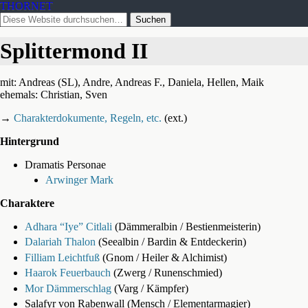
THORNET
Splittermond II
mit: Andreas (SL), Andre, Andreas F., Daniela, Hellen, Maik
ehemals: Christian, Sven
→
Charakterdokumente, Regeln, etc.
(ext.)
Hintergrund
Dramatis Personae
Arwinger Mark
Charaktere
Adhara “Iye” Citlali
(Dämmeralbin / Bestienmeisterin)
Dalariah Thalon
(Seealbin / Bardin & Entdeckerin)
Filliam Leichtfuß
(Gnom / Heiler & Alchimist)
Haarok Feuerbauch
(Zwerg / Runenschmied)
Mor Dämmerschlag
(Varg / Kämpfer)
Salafyr von Rabenwall (Mensch / Elementarmagier)