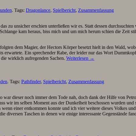
runden
. Tags:
Dragonlance
,
Spielbericht
,
Zusammenfassung
 das zu unsicher erschien unterließen wir es. Statt dessen durchsucht
 Schlange kam heraus, biss mich und um mich herum schien die Zeit still
folgten dem Magier, der Hectors Körper besetzt hielt in den Wald, wobe
ts erwartete. Ein sprechender Rabe, der leider nur das Wort Dummkopf
n die wirklich aufregenden Sachen.
Weiterlesen
→
nden
. Tags:
Pathfinder
,
Spielbericht
,
Zusammenfassung
o war dieser noch immer dem Tode nah, doch dank der Hilfe von Petros
dass wir im selben Moment aus der Dunkelheit beschossen wurden und
wenn einer entkommen konnte und ich vier weitere dieses Volkes und e
en die diversen Taschen in denen wir einige interessante Gegenstände fa