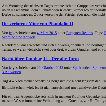
Am Vormittag des nächsten Tages trennte sich die Gruppe um verschi
üblen Kaschemme, dem “Schlafenden Riesen”, vorbei wo er überfalle
Diebe zu schnappen. Zuvor versorgte der Priester aber noch die nic
Die verlorene Mine von Phandalin II
Von
jc
geschrieben am
4. März 2015
unter
Forgotten Realms
. Tags:
F
Schreibe eine Antwort
Nachdem Sildar erwachte und sich ein wenig orientiert und beruhigt h
Tagen, es waren vielleicht zwei oder drei, wurden Gundren und er von
Nacht über Tannhag II – Der alte Turm
Von
jc
geschrieben am
26. Oktober 2013
unter
Spielrunden
,
Splitter
3 Antworten
Tag 4
– Nach meiner Schätzung neigt sich die Nacht langsam den End
lila Licht erhellt wird. Es ist nicht ausreichend um irgendwelche D
Für ein paar Augenblicke setzt sich in meinem Kopf der Gedanke fest da
meisten Wesen immer eine Verbindung zum Guten da, zur Hoffnung u