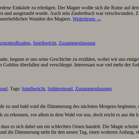
edene Einkäufe zu erledigen. Der Magier wollte sich die Ruine auf de
n und ausgeraubt wurde. Auch sein Zauberbuch war verschwunden. Zur
ht unerheblichen Wunden des Magiers.
Weiterlesen
→
orgottenRealms
,
Spielbericht
,
Zusammenfassung
atte, begann er uns seine Geschichte zu erzählen, wobei wir uns einige
 Goblins überfallen und verschleppt. Interessant war viel mehr der An
mond
. Tags:
Spielbericht
,
Splittermond
,
Zusammenfassung
e zu und bald wird die Dämmerung des nächsten Morgens beginnen, doc
etails zu erkennen, vor allem in dem Wald vor uns, doch reicht es aus
ss es sich dabei um ein schlechtes Omen handelt. Die Magie scheint stär
nd die Dämmerung steht für den neuen Tag, einen weiteren Anfang, e