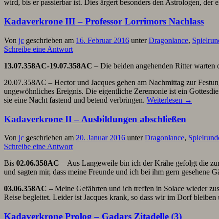
wird, bis er passierbar ist. Dies ärgert besonders den Astrologen, de
Kadaverkrone III – Professor Lorrimors Nachlass
Von
jc
geschrieben am
16. Februar 2016
unter
Dragonlance
,
Spielru
Schreibe eine Antwort
13.07.358AC-19.07.358AC
– Die beiden angehenden Ritter warten d
20.07.358AC – Hector und Jacques gehen am Nachmittag zur Festung und
ungewöhnliches Ereignis. Die eigentliche Zeremonie ist ein Gottes
sie eine Nacht fastend und betend verbringen.
Weiterlesen
→
Kadaverkrone II – Ausbildungen abschließen
Von
jc
geschrieben am
20. Januar 2016
unter
Dragonlance
,
Spielrund
Schreibe eine Antwort
Bis
02.06.358AC
– Aus Langeweile bin ich der Krähe gefolgt die zur
und sagten mir, dass meine Freunde und ich bei ihm gern gesehene Gä
03.06.358AC
– Meine Gefährten und ich treffen in Solace wieder zus
Reise begleitet. Leider ist Jacques krank, so dass wir im Dorf bleib
Kadaverkrone Prolog – Gadars Zitadelle (3)