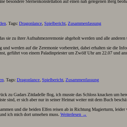
r eine besondere Sternenkonstellation auf einen nah gelegenen Berg beo
nden
. Tags:
Dragonlance
,
Spielbericht
,
Zusammenfassung
as sie zu ihrer Aufnahmezeremonie abgeholt werden und alle anderen tr
 werden auf die Zeremonie vorbereitet, dabei erhalten sie die Informa
dienst, geführt von einem Paladinpriester um Zwölf Uhr am 22.07 und
en
. Tags:
Dragonlance
,
Spielbericht
,
Zusammenfassung
ück zu Gadars Zitdadelle flog, ich musste das Schloss knacken um her
ste sind, er sich aber nur in seiner Heimat weiter mit dem Buch beschä
ammen und die beiden Elfen reisen ab in Richtung Magierturm, leider wu
en und ich mich dort umsehen muss.
Weiterlesen
→