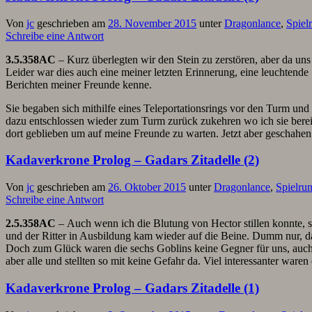
Von
jc
geschrieben am
28. November 2015
unter
Dragonlance
,
Spiel
Schreibe eine Antwort
3.5.358AC
– Kurz überlegten wir den Stein zu zerstören, aber da uns
Leider war dies auch eine meiner letzten Erinnerung, eine leuchtende
Berichten meiner Freunde kenne.
Sie begaben sich mithilfe eines Teleportationsrings vor den Turm und 
dazu entschlossen wieder zum Turm zurück zukehren wo ich sie berei
dort geblieben um auf meine Freunde zu warten. Jetzt aber geschahe
Kadaverkrone Prolog – Gadars Zitadelle (2)
Von
jc
geschrieben am
26. Oktober 2015
unter
Dragonlance
,
Spielru
Schreibe eine Antwort
2.5.358AC
– Auch wenn ich die Blutung von Hector stillen konnte, s
und der Ritter in Ausbildung kam wieder auf die Beine. Dumm nur, 
Doch zum Glück waren die sechs Goblins keine Gegner für uns, auch 
aber alle und stellten so mit keine Gefahr da. Viel interessanter war
Kadaverkrone Prolog – Gadars Zitadelle (1)