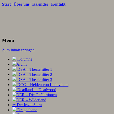
Start
|
Über uns
|
Kalender
|
Kontakt
Texte und Ideen zum Rollenspiel
THORNET
Menü
Zum Inhalt springen
Kolumne
Archiv
DSA – Theaterritter 1
DSA – Theaterritter 2
DSA – Theaterritter 3
DCC – Helden von Ludovicum
Deadlands – Deadwood
DER – Die Gefährtinnen
DER – Wilderland
☀ Der letzte Stern
Dragonbane