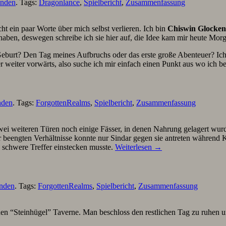
unden
. Tags:
Dragonlance
,
Spielbericht
,
Zusammenfassung
cht ein paar Worte über mich selbst verlieren. Ich bin
Chiswin Glocken
 haben, deswegen schreibe ich sie hier auf, die Idee kam mir heute Morg
burt? Den Tag meines Aufbruchs oder das erste große Abenteuer? Ich w
eiter vorwärts, also suche ich mir einfach einen Punkt aus wo ich be
nden
. Tags:
ForgottenRealms
,
Spielbericht
,
Zusammenfassung
i weiteren Türen noch einige Fässer, in denen Nahrung gelagert wurde
beengten Verhältnisse konnte nur Sindar gegen sie antreten während Ke
ge schwere Treffer einstecken musste.
Weiterlesen
→
unden
. Tags:
ForgottenRealms
,
Spielbericht
,
Zusammenfassung
en “Steinhügel” Taverne. Man beschloss den restlichen Tag zu ruhen 