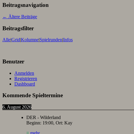
Beitragsnavigation
←
Ältere Beiträge
Beitragsfilter
Alle
|
Grid
|
Kolumne
|
Spielrunden
|
Infos
Benutzer
Anmelden
Registrieren
Dashboard
Kommende Spieltermine
6. August 2026
DER - Wilderland
Beginn:
19:00
, Ort:
Kay
≡
mehr...