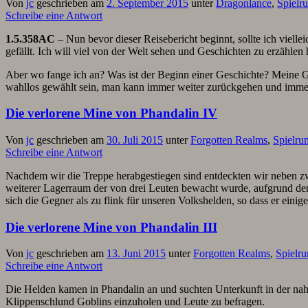
Von
jc
geschrieben am
2. September 2015
unter
Dragonlance
,
Spielr
Schreibe eine Antwort
1.5.358AC
– Nun bevor dieser Reisebericht beginnt, sollte ich viellei
gefällt. Ich will viel von der Welt sehen und Geschichten zu erzählen
Aber wo fange ich an? Was ist der Beginn einer Geschichte? Meine Ge
wahllos gewählt sein, man kann immer weiter zurückgehen und immer w
Die verlorene Mine von Phandalin IV
Von
jc
geschrieben am
30. Juli 2015
unter
Forgotten Realms
,
Spielru
Schreibe eine Antwort
Nachdem wir die Treppe herabgestiegen sind entdeckten wir neben zwe
weiterer Lagerraum der von drei Leuten bewacht wurde, aufgrund der 
sich die Gegner als zu flink für unseren Volkshelden, so dass er eini
Die verlorene Mine von Phandalin III
Von
jc
geschrieben am
13. Juni 2015
unter
Forgotten Realms
,
Spielr
Schreibe eine Antwort
Die Helden kamen in Phandalin an und suchten Unterkunft in der nah
Klippenschlund Goblins einzuholen und Leute zu befragen.