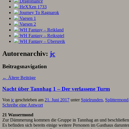
Dragonlance
HeXXen 1733
Journey To Ragnarok
Vaesen 1
Vaesen 2
WH Fantasy – Reikland
WH Fantasy – Reikspiel
WH Fantasy – Übersreik
Autorenarchiv:
jc
Beitragsnavigation
←
Ältere Beiträge
Nacht über Tannhag 1 – Der verlassene Turm
Von
jc
geschrieben am
21. Juni 2017
unter
Spielrunden
,
Splittermond
Schreibe eine Antwort
21 Wassermond
Zur Dämmerung kommen die Gruppe in Tannhag an und beschließen, au
Es befinden sich bereits einige weitere Personen im Gasthaus darunter 