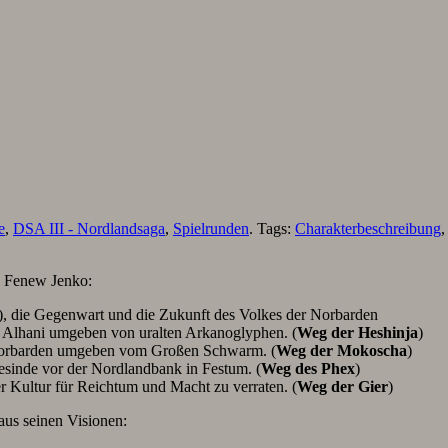
e
,
DSA III - Nordlandsaga
,
Spielrunden
. Tags:
Charakterbeschreibung
s Fenew Jenko:
i), die Gegenwart und die Zukunft des Volkes der Norbarden
r Alhani umgeben von uralten Arkanoglyphen. (
Weg der Heshinja
)
 Norbarden umgeben vom Großen Schwarm. (
Weg der Mokoscha
)
inde vor der Nordlandbank in Festum. (
Weg des Phex
)
er Kultur für Reichtum und Macht zu verraten. (
Weg der Gier
)
aus seinen Visionen: