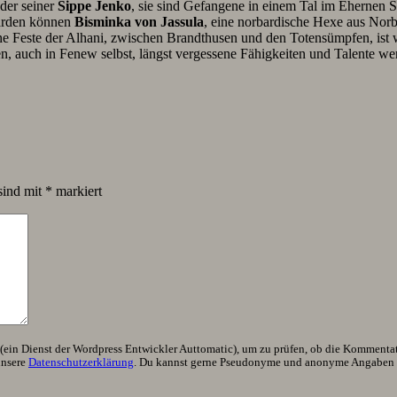
der seiner
Sippe Jenko
, sie sind Gefangene in einem Tal im Ehernen 
arden können
Bisminka von Jassula
, eine norbardische Hexe aus Norb
ne Feste der Alhani, zwischen Brandthusen und den Totensümpfen, ist 
, auch in Fenew selbst, längst vergessene Fähigkeiten und Talente we
sind mit
*
markiert
ein Dienst der Wordpress Entwickler Auttomatic), um zu prüfen, ob die Kommentator
unsere
Datenschutzerklärung
. Du kannst gerne Pseudonyme und anonyme Angaben h