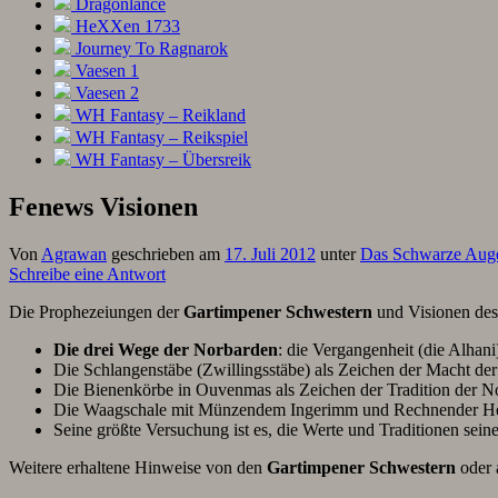
Dragonlance
HeXXen 1733
Journey To Ragnarok
Vaesen 1
Vaesen 2
WH Fantasy – Reikland
WH Fantasy – Reikspiel
WH Fantasy – Übersreik
Fenews Visionen
Von
Agrawan
geschrieben am
17. Juli 2012
unter
Das Schwarze Aug
Schreibe eine Antwort
Die Prophezeiungen der
Gartimpener Schwestern
und Visionen de
Die drei Wege der Norbarden
: die Vergangenheit (die Alhan
Die Schlangenstäbe (Zwillingsstäbe) als Zeichen der Macht de
Die Bienenkörbe in Ouvenmas als Zeichen der Tradition der
Die Waagschale mit Münzendem Ingerimm und Rechnender Hes
Seine größte Versuchung ist es, die Werte und Traditionen sein
Weitere erhaltene Hinweise von den
Gartimpener Schwestern
oder 