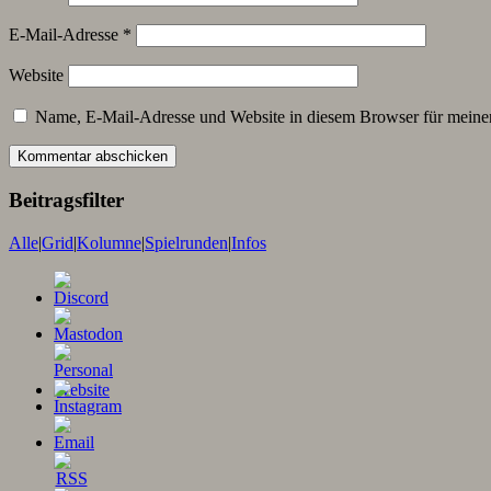
E-Mail-Adresse
*
Website
Name, E-Mail-Adresse und Website in diesem Browser für meine
Beitragsfilter
Alle
|
Grid
|
Kolumne
|
Spielrunden
|
Infos