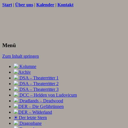
Start
|
Über uns
|
Kalender
|
Kontakt
Texte und Ideen zum Rollenspiel
THORNET
Menü
Zum Inhalt springen
Kolumne
Archiv
DSA – Theaterritter 1
DSA – Theaterritter 2
DSA – Theaterritter 3
DCC – Helden von Ludovicum
Deadlands – Deadwood
DER – Die Gefährtinnen
DER – Wilderland
☀ Der letzte Stern
Dragonbane