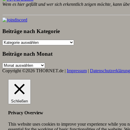
Wem es hier gefällt und wer sich erkenntlich zeigen möchte, kann übe
Beiträge nach Kategorie
Beiträge
nach
Kategorie
Beiträge nach Monat
Beiträge
nach
Copyright ©2026 THORNET.de |
Impressum
|
Datenschutzerklärung
Monat
Schließen
Privacy Overview
This website uses cookies to improve your experience while you nav
essential for the working of basic functionalities of the website. 