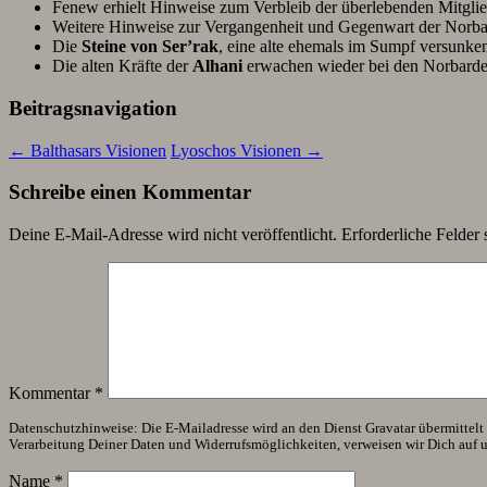
Fenew erhielt Hinweise zum Verbleib der überlebenden Mitglie
Weitere Hinweise zur Vergangenheit und Gegenwart der Norb
Die
Steine von Ser’rak
, eine alte ehemals im Sumpf versunke
Die alten Kräfte der
Alhani
erwachen wieder bei den Norbarden
Beitragsnavigation
←
Balthasars Visionen
Lyoschos Visionen
→
Schreibe einen Kommentar
Deine E-Mail-Adresse wird nicht veröffentlicht.
Erforderliche Felder 
Kommentar
*
Datenschutzhinweise: Die E-Mailadresse wird an den Dienst Gravatar übermittelt (
Verarbeitung Deiner Daten und Widerrufsmöglichkeiten, verweisen wir Dich auf 
Name
*