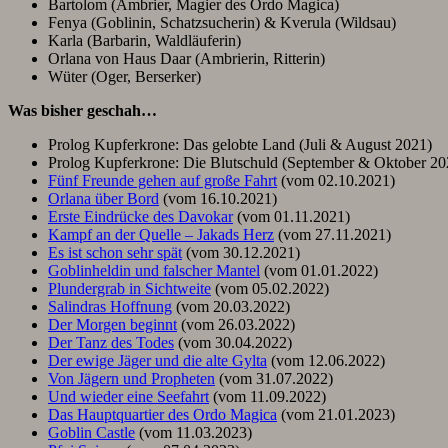
Bartolom (Ambrier, Magier des Ordo Magica)
Fenya (Goblinin, Schatzsucherin) & Kverula (Wildsau)
Karla (Barbarin, Waldläuferin)
Orlana von Haus Daar (Ambrierin, Ritterin)
Wüter (Oger, Berserker)
Was bisher geschah
…
Prolog Kupferkrone: Das gelobte Land (Juli & August 2021)
Prolog Kupferkrone: Die Blutschuld (September & Oktober 20
Fünf Freunde gehen auf große Fahrt
(vom 02.10.2021)
Orlana über Bord
(vom 16.10.2021)
Erste Eindrücke des Davokar
(vom 01.11.2021)
Kampf an der Quelle – Jakads Herz
(vom 27.11.2021)
Es ist schon sehr spät
(vom 30.12.2021)
Goblinheldin und falscher Mantel
(vom 01.01.2022)
Plundergrab in Sichtweite
(vom 05.02.2022)
Salindras Hoffnung
(vom 20.03.2022)
Der Morgen beginnt
(vom 26.03.2022)
Der Tanz des Todes
(vom 30.04.2022)
Der ewige Jäger und die alte Gylta
(vom 12.06.2022)
Von Jägern und Propheten
(vom 31.07.2022)
Und wieder eine Seefahrt
(vom 11.09.2022)
Das Hauptquartier des Ordo Magica
(vom 21.01.2023)
Goblin Castle
(vom 11.03.2023)