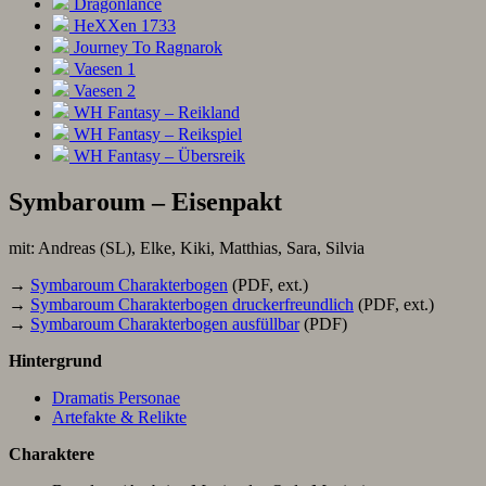
Dragonlance
HeXXen 1733
Journey To Ragnarok
Vaesen 1
Vaesen 2
WH Fantasy – Reikland
WH Fantasy – Reikspiel
WH Fantasy – Übersreik
Symbaroum – Eisenpakt
mit: Andreas (SL), Elke, Kiki, Matthias, Sara, Silvia
→
Symbaroum Charakterbogen
(PDF, ext.)
→
Symbaroum Charakterbogen druckerfreundlich
(PDF, ext.)
→
Symbaroum Charakterbogen ausfüllbar
(PDF)
Hintergrund
Dramatis Personae
Artefakte & Relikte
Charaktere