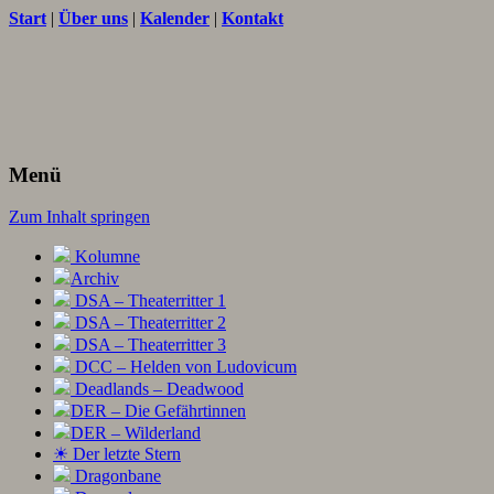
Start
|
Über uns
|
Kalender
|
Kontakt
Texte und Ideen zum Rollenspiel
THORNET
Menü
Zum Inhalt springen
Kolumne
Archiv
DSA – Theaterritter 1
DSA – Theaterritter 2
DSA – Theaterritter 3
DCC – Helden von Ludovicum
Deadlands – Deadwood
DER – Die Gefährtinnen
DER – Wilderland
☀ Der letzte Stern
Dragonbane