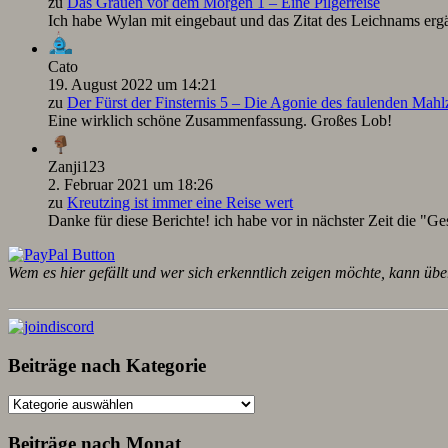
zu
Das Grauen vor dem Morgen 1 – Eine Pilgerreise
Ich habe Wylan mit eingebaut und das Zitat des Leichnams ergä
Cato
19. August 2022 um 14:21
zu
Der Fürst der Finsternis 5 – Die Agonie des faulenden Mah
Eine wirklich schöne Zusammenfassung. Großes Lob!
Zanji123
2. Februar 2021 um 18:26
zu
Kreutzing ist immer eine Reise wert
Danke für diese Berichte! ich habe vor in nächster Zeit die "Ge
Wem es hier gefällt und wer sich erkenntlich zeigen möchte, kann übe
Beiträge nach Kategorie
Beiträge
nach
Kategorie
Beiträge nach Monat