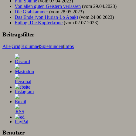
Pfui Spinne
(vom 07.04.2023)
Von allen guten Geistern verlassen
(vom 29.04.2023)
Die Grabkammer
(vom 28.05.2023)
Das Ende (von Hurian-Lo Apak)
(vom 24.06.2023)
Epilog: Die Kupferkrone
(vom 02.07.2023)
Beitragsfilter
Alle
|
Grid
|
Kolumne
|
Spielrunden
|
Infos
Benutzer