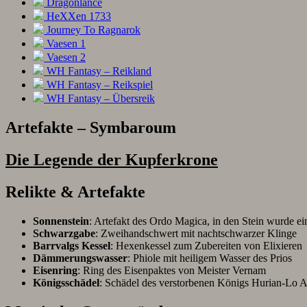
Dragonlance
HeXXen 1733
Journey To Ragnarok
Vaesen 1
Vaesen 2
WH Fantasy – Reikland
WH Fantasy – Reikspiel
WH Fantasy – Übersreik
Artefakte – Symbaroum
Die Legende der Kupferkrone
Relikte & Artefakte
Sonnenstein
: Artefakt des Ordo Magica, in den Stein wurde ei
Schwarzgabe
: Zweihandschwert mit nachtschwarzer Klinge
Barrvalgs Kessel
: Hexenkessel zum Zubereiten von Elixieren
Dämmerungswasser
: Phiole mit heiligem Wasser des Prios
Eisenring
: Ring des Eisenpaktes von Meister Vernam
Königsschädel
: Schädel des verstorbenen Königs Hurian-Lo 