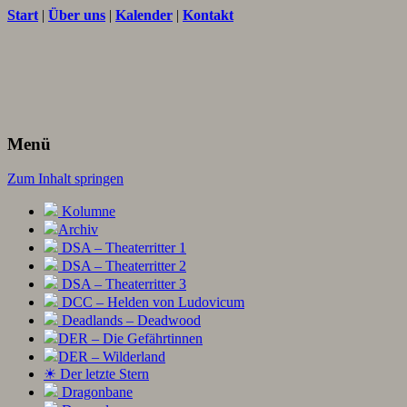
Start
|
Über uns
|
Kalender
|
Kontakt
Texte und Ideen zum Rollenspiel
THORNET
Menü
Zum Inhalt springen
Kolumne
Archiv
DSA – Theaterritter 1
DSA – Theaterritter 2
DSA – Theaterritter 3
DCC – Helden von Ludovicum
Deadlands – Deadwood
DER – Die Gefährtinnen
DER – Wilderland
☀ Der letzte Stern
Dragonbane