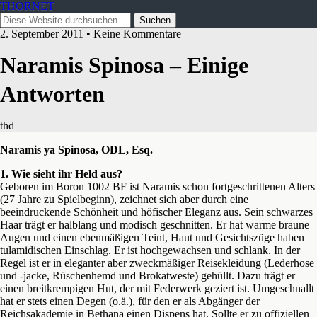
THORNET
2. September 2011 • Keine Kommentare
Naramis Spinosa – Einige
Antworten
thd
Naramis ya Spinosa, ODL, Esq.
1. Wie sieht ihr Held aus?
Geboren im Boron 1002 BF ist Naramis schon fortgeschrittenen Alters
(27 Jahre zu Spielbeginn), zeichnet sich aber durch eine
beeindruckende Schönheit und höfischer Eleganz aus. Sein schwarzes
Haar trägt er halblang und modisch geschnitten. Er hat warme braune
Augen und einen ebenmäßigen Teint, Haut und Gesichtszüge haben
tulamidischen Einschlag. Er ist hochgewachsen und schlank. In der
Regel ist er in eleganter aber zweckmäßiger Reisekleidung (Lederhose
und -jacke, Rüschenhemd und Brokatweste) gehüllt. Dazu trägt er
einen breitkrempigen Hut, der mit Federwerk geziert ist.
Umgeschnallt
hat er stets einen Degen (o.ä.), für den er als Abgänger der
Reichsakademie in Bethana einen Dispens hat. Sollte er zu offiziellen