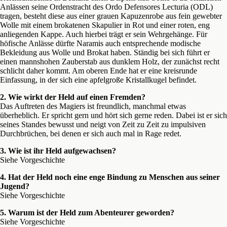
Anlässen seine Ordenstracht des Ordo Defensores Lecturia (ODL)
tragen, besteht diese aus einer grauen Kapuzenrobe aus fein gewebter
Wolle mit einem brokatenen Skapulier in Rot und einer roten, eng
anliegenden Kappe. Auch hierbei trägt er sein Wehrgehänge. Für
höfische Anlässe dürfte Naramis auch entsprechende modische
Bekleidung aus Wolle und Brokat haben. Ständig bei sich führt er
einen mannshohen Zauberstab aus dunklem Holz, der zunächst recht
schlicht daher kommt. Am oberen Ende hat er eine kreisrunde
Einfassung, in der sich eine apfelgroße Kristallkugel befindet.
2. Wie wirkt der Held auf einen Fremden?
Das Auftreten des Magiers ist freundlich, manchmal etwas
überheblich. Er spricht gern und hört sich gerne reden. Dabei ist er sich
seines Standes bewusst und neigt von Zeit zu Zeit zu impulsiven
Durchbrüchen, bei denen er sich auch mal in Rage redet.
3. Wie ist ihr Held aufgewachsen?
Siehe Vorgeschichte
4. Hat der Held noch eine enge Bindung zu Menschen aus
seiner
Jugend?
Siehe Vorgeschichte
5. Warum ist der Held zum Abenteurer geworden?
Siehe Vorgeschichte