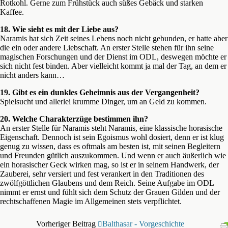
Rotkohl. Gerne zum Frühstück auch süßes Gebäck und starken
Kaffee.
18. Wie sieht es mit der Liebe aus?
Naramis hat sich Zeit seines Lebens noch nicht gebunden, er hatte aber
die ein oder andere Liebschaft. An erster Stelle stehen für ihn seine
magischen Forschungen und der Dienst im ODL, deswegen möchte er
sich nicht fest binden. Aber vielleicht kommt ja mal der Tag, an dem er
nicht anders kann…
19. Gibt es ein dunkles Geheimnis aus der Vergangenheit?
Spielsucht und allerlei krumme Dinger, um an Geld zu kommen.
20. Welche Charakterzüge bestimmen ihn?
An erster Stelle für Naramis steht Naramis, eine klassische horasische
Eigenschaft. Dennoch ist sein Egoismus wohl dosiert, denn er ist klug
genug zu wissen, dass es oftmals am besten ist, mit seinen Begleitern
und Freunden gütlich auszukommen. Und wenn er auch äußerlich wie
ein horasischer Geck wirken mag, so ist er in seinem Handwerk, der
Zauberei, sehr versiert und fest verankert in den Traditionen des
zwölfgöttlichen Glaubens und dem Reich. Seine Aufgabe im ODL
nimmt er ernst und fühlt sich dem Schutz der Grauen Gilden und der
rechtschaffenen Magie im Allgemeinen stets verpflichtet.
Vorheriger Beitrag
Balthasar - Vorgeschichte