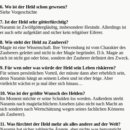
6. Wo ist der Held schon gewesen?
Siehe Vorgeschichte
7. Ist der Held sehr götterfürchtig?
Naramis ist Zwölfgöttergläubig, insbesondere Hesinde. Allerdings ist
er auch sehr aufgeklärt und sicher kein religiöser Eiferer.
8. Wie steht der Held zu Zauberei?
Magie ist eine Wissenschaft. Ihre Verwendung ist vom Charakter des
Zauberers geleitet und nicht in der Magie begründet. D.h. Magie an
sich ist nicht gut oder böse, sondern der Zauberer definiert den Zweck.
9. Für wen oder was würde der Held sein Leben riskieren?
Für seinen persönlichen Vorteil, der müsste dann aber erheblich sein,
denn Naramis hängt an seinem Leben und ist eher feige. Aber
vielleicht wächst er ja mal über sich hinaus…
10. Was ist der größte Wunsch des Helden?
Im Moment möchte er seine Schulden los werden. Außerdem strebt
Naramis nach magiefachlichem Ansehen (also nicht nach Macht an
sich sondern nach Wertschätzung wegen seines fachlichen Könnens
als Zauberer).
11. Was fürchtet der Held mehr als alles andere auf der Welt?
Naramis hat sicher zahlreiche Ängste, aber nichts was hervorsticht.