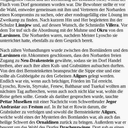
Fluch vom Dorf genommen worden war. Die Bewohner stellte er vor
die Wahl, entweder gemeinsam mit ihm und Vertretern der Norbarden
einen Kompromiss zu suchen, oder aber rondragefällig eine Lösung im
Zweikamp zu finden. Nach kurzem Hin und Her begleiteten ihn der
Schulze
Linnjew
und, auf dessen Wunsch, die Schmiedin
Villera
. Vor
dem Tor traf sich die Abordnung mit der Muhme und
Okru
von den
Larsinnen
. Die Norbarden waren, nachdem Meister Lyoscho sie
unterrichtet hatte, ebenfalls zu dem Gespräch bereit.
Nach zähen Verhandlungen wurde zwischen den Bornländern und den
Larsinnen
ein Abkommen geschlossen, dass den Norbarden freien
Zugang zu
Neu-Drakenstein
gewährte, sodass sie im Dorf Handel
treiben, aber auch ihre alten Kult- und Grabstätten aufsuchen durften.
Von den drei Bernsteinketten beanspruchte die Sippe eine und eine
sollte als Grabbeigabe zu den Gebeinen
Ailgurs
gelegt werden.
Endlich war ein, wenn auch brüchiger, Frieden im Tal erreicht.
Lyoscho, Rowin, Styrvake, Fenew, Balthasar und Tsaekal wollten am
nächsten Tag aufbrechen, wenn auch noch nicht klar war, wohin die
Reise gehen sollte. Gerade als darüber gesprochen wurde, tauchte
Pettar Muselken
mit einer Nachricht vom Schwertbruder
Jegor
Andrastar
aus
Festum
auf. In ihr bat er Rowin darum, die
Grabräuber zu verfolgen und sowohl die Bernsteinkette
Ailgurs
,
welche wohl eines der Mysterien des Bornlandes war, als auch das
heilige Schwert des
Ornaldinen
zurück zu bringen. Außerdem war er
besorgt um das Wohl des Dorfes
Drachenzwinge
. Dort gab es einen