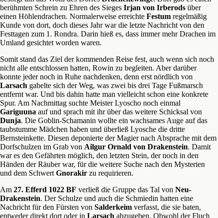
berühmten Schrein zu Ehren des Sieges
Irjan von Irberods
über
einen Höhlendrachen. Normalerweise erreichte
Festum
regelmäßig
Kunde von dort, doch dieses Jahr war die letzte Nachricht von den
Festtagen zum 1. Rondra. Darin hieß es, dass immer mehr Drachen im
Umland gesichtet worden waren.
Somit stand das Ziel der kommenden Reise fest, auch wenn sich noch
nicht alle entschlossen hatten, Rowin zu begleiten. Aber darüber
konnte jeder noch in Ruhe nachdenken, denn erst nördlich von
Larsach
gabelte sich der Weg, was zwei bis drei Tage Fußmarsch
entfernt war. Und bis dahin hatte man vielleicht schon eine konkrete
Spur. Am Nachmittag suchte Meister Lyoscho noch einmal
Gariguuna
auf und sprach mit ihr über das weitere Schicksal von
Dunja
. Die Goblin-Schamanin wollte ein wachsames Auge auf das
taubstumme Mädchen haben und überließ Lyosche die dritte
Bernsteinkette. Diesen deponierte der Magier nach Absprache mit dem
Dorfschulzen im Grab von
Ailgur Ornald von Drakenstein
. Damit
war es den Gefährten möglich, den letzten Stein, der noch in den
Händen der Räuber war, für die weitere Suche nach den Mysterien
und dem Schwert
Gnorakir
zu requirieren.
Am
27. Efferd 1022 BF
verließ die Gruppe das Tal von
Neu-
Drakenstein
. Der Schulze und auch die Schmiedin hatten eine
Nachricht für den Fürsten von
Salderkeim
verfasst, die sie baten,
entweder direkt dort oder in
Larsach
abzugeben. Obwohl der Fluch