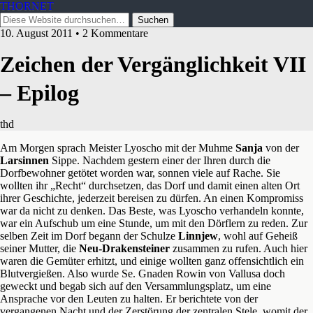
THORNET
10. August 2011 • 2 Kommentare
Zeichen der Vergänglichkeit VII
– Epilog
thd
Am Morgen sprach Meister Lyoscho mit der Muhme
Sanja
von der
Larsinnen
Sippe. Nachdem gestern einer der Ihren durch die
Dorfbewohner getötet worden war, sonnen viele auf Rache. Sie
wollten ihr „Recht“ durchsetzen, das Dorf und damit einen alten Ort
ihrer Geschichte, jederzeit bereisen zu dürfen. An einen Kompromiss
war da nicht zu denken. Das Beste, was Lyoscho verhandeln konnte,
war ein Aufschub um eine Stunde, um mit den Dörflern zu reden.
Zur
selben Zeit im Dorf begann der Schulze
Linnjew
, wohl auf Geheiß
seiner Mutter, die
Neu-Drakensteiner
zusammen zu rufen. Auch hier
waren die Gemüter erhitzt, und einige wollten ganz offensichtlich ein
Blutvergießen. Also wurde Se. Gnaden Rowin von Vallusa doch
geweckt und begab sich auf den Versammlungsplatz, um eine
Ansprache vor den Leuten zu halten. Er berichtete von der
vergangenen Nacht und der Zerstörung der zentralen Stele, womit der