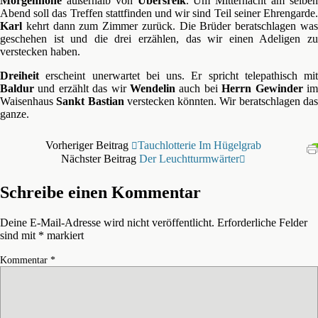
Morgenhöhe
außerhalb von
Übersreik
. Um Mitternacht am selbe
Abend soll das Treffen stattfinden und wir sind Teil seiner Ehrengarde.
Karl
kehrt dann zum Zimmer zurück. Die Brüder beratschlagen was
geschehen ist und die drei erzählen, das wir einen Adeligen zu
verstecken haben.
Dreiheit
erscheint unerwartet bei uns. Er spricht telepathisch mit
Baldur
und erzählt das wir
Wendelin
auch bei
Herrn Gewinder
i
Waisenhaus
Sankt Bastian
verstecken könnten. Wir beratschlagen da
ganze.
Vorheriger Beitrag
Tauchlotterie Im Hügelgrab
Nächster Beitrag
Der Leuchtturmwärter
Schreibe einen Kommentar
Deine E-Mail-Adresse wird nicht veröffentlicht.
Erforderliche Felder
sind mit
*
markiert
Kommentar
*