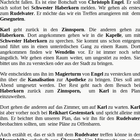
Nachricht fallen. Es ist eine Botschaft von
Christoph Engel
. Er sol
sich sofort bei
Schwester Haberkorn
melden. Wir gehen als erste
zum
Rudelvater
. Er möchte das wir ein Treffen arrangieren mit dem
Gesegneten
.
Karl
geht zurück in den
Zinnsporn
. Die anderen gehen z
Haberkorn
. Dort angekommen gehen wir in die
Kapelle
, um mi
Schwester Haberkorn
zu sprechen. Sie kommt uns schon entgegen
und führt uns in einen unterirdischen Gang zu einem Raum. Dort
angekommen finden wir
Wendelin
vor. Er ist immer noch seh
ängstlich. Wir gehen einen Raum weiter, um ungestört zu reden. Sie
bittet uns ihn zu verstecken oder aus der Stadt zu bringen.
Wir entscheiden uns ihn im
Magierturm
von
Engel
zu verstecken un
ihn über die
Kanalisation
zur
Apotheke
zu bringen. Dies soll a
Abend umgesetzt werden. Der Rest geht nach dem Besuch bei
Haberkorn
zurück zum
Zinnsporn,
um
Karl
in den Pla
einzuweihen.
Dort gehen die anderen auf das Zimmer, um auf
Karl
zu warten.
Karl
ist aber vorher noch bei
Reikhart Gestenstark
und spricht alleine mi
ihm. Er beichtet ihm unseren Plan, das wir ihn für den
Rudelvater
beobachten sollten, um seine Pläne zu Offenbaren.
Auch erzählt er, das er sich mit dem
Rudelvater
treffen könne in der