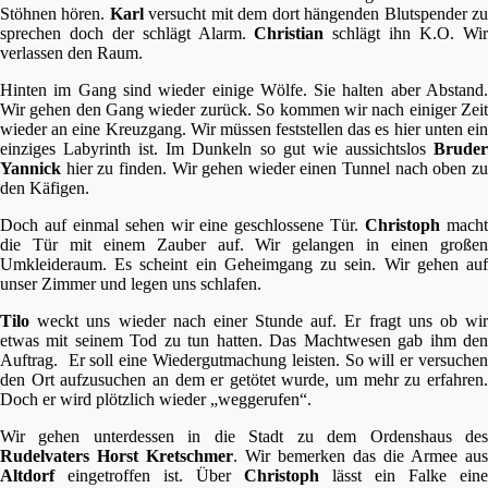
Stöhnen hören.
Karl
versucht mit dem dort hängenden Blutspender z
sprechen doch der schlägt Alarm.
Christian
schlägt ihn K.O. Wi
verlassen den Raum.
Hinten im Gang sind wieder einige Wölfe. Sie halten aber Abstand.
Wir gehen den Gang wieder zurück. So kommen wir nach einiger Zeit
wieder an eine Kreuzgang. Wir müssen feststellen das es hier unten ein
einziges Labyrinth ist. Im Dunkeln so gut wie aussichtslos
Bruder
Yannick
hier zu finden. Wir gehen wieder einen Tunnel nach oben zu
den Käfigen.
Doch auf einmal sehen wir eine geschlossene Tür.
Christoph
mach
die Tür mit einem Zauber auf. Wir gelangen in einen großen
Umkleideraum. Es scheint ein Geheimgang zu sein. Wir gehen auf
unser Zimmer und legen uns schlafen.
Tilo
weckt uns wieder nach einer Stunde auf. Er fragt uns ob wir
etwas mit seinem Tod zu tun hatten. Das Machtwesen gab ihm den
Auftrag. Er soll eine Wiedergutmachung leisten. So will er versuchen
den Ort aufzusuchen an dem er getötet wurde, um mehr zu erfahren.
Doch er wird plötzlich wieder „weggerufen“.
Wir gehen unterdessen in die Stadt zu dem Ordenshaus des
Rudelvaters Horst Kretschmer
. Wir bemerken das die Armee aus
Altdorf
eingetroffen ist. Über
Christoph
lässt ein Falke eine