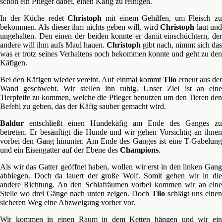
schon ein Pfleger dabei, einen Käfig zu reinigen.
In der Küche redet
Christoph
mit einem Gehilfen, um Fleisch z
bekommen. Als dieser ihm nichts geben will, wird
Christoph
laut un
ungehalten. Den einen der beiden konnte er damit einschüchtern, der
andere will ihm aufs Maul hauen.
Christoph
gibt nach, nimmt sich das
was er trotz seines Verhaltens noch bekommen konnte und geht zu den
Käfigen.
Bei den Käfigen wieder vereint. Auf einmal kommt
Tilo
erneut aus de
Wand geschwebt. Wir stellen ihn ruhig. Unser Ziel ist an eine
Tierpfeife zu kommen, welche die Pfleger benutzen um den Tieren den
Befehl zu geben, das der Käfig sauber gemacht wird.
Baldur
entschließt einen Hundekäfig am Ende des Ganges zu
betreten. Er besänftigt die Hunde und wir gehen Vorsichtig an ihnen
vorbei den Gang hinunter. Am Ende des Ganges ist eine T-Gabelung
und ein Eisengatter auf der Ebene des
Champions
.
Als wir das Gatter geöffnet haben, wollen wir erst in den linken Gang
abbiegen. Doch da lauert der große Wolf. Somit gehen wir in die
andere Richtung. An den Schlafräumen vorbei kommen wir an eine
Stelle wo drei Gänge nach unten zeigen. Doch
Tilo
schlägt uns einen
sicheren Weg eine Abzweigung vorher vor.
Wir kommen in einen Raum in dem Ketten hängen und wir ein