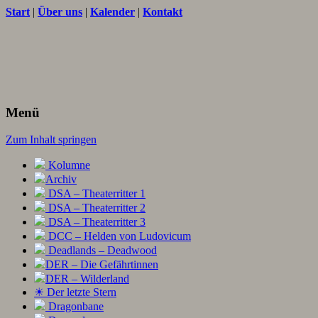
Start
|
Über uns
|
Kalender
|
Kontakt
Texte und Ideen zum Rollenspiel
THORNET
Menü
Zum Inhalt springen
Kolumne
Archiv
DSA – Theaterritter 1
DSA – Theaterritter 2
DSA – Theaterritter 3
DCC – Helden von Ludovicum
Deadlands – Deadwood
DER – Die Gefährtinnen
DER – Wilderland
☀ Der letzte Stern
Dragonbane