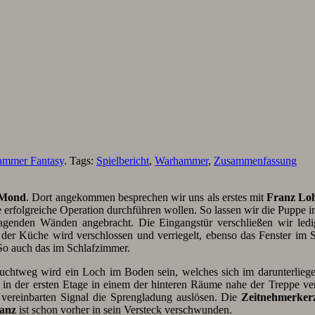
mmer Fantasy
. Tags:
Spielbericht
,
Warhammer
,
Zusammenfassung
 Mond
. Dort angekommen besprechen wir uns als erstes mit
Franz Lo
 eine erfolgreiche Operation durchführen wollen. So lassen wir die Pup
agenden Wänden angebracht. Die Eingangstür verschließen wir led
der Küche wird verschlossen und verriegelt, ebenso das Fenster im Sc
 So auch das im Schlafzimmer.
luchtweg wird ein Loch im Boden sein, welches sich im darunterlie
 in der ersten Etage in einem der hinteren Räume nahe der Treppe ver
vereinbarten Signal die Sprengladung auslösen. Die
Zeitnehmerker
anz
ist schon vorher in sein Versteck verschwunden.