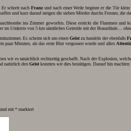
. Er schreit nach
Franz
und nach einer Weile beginnt er die Tür klein
fen und kurz darauf steigen die sieben Mörder durchs Fenster, die d
auchbombe ins Zimmer geworfen. Diese erstickt die Flammen und ku
te er im Umkreis von 5 km sämtliches Getreide mit der Braunfäule… ohn
minzimmer. Es scheint sich um einen
Geist
zu handeln der ebenfalls
F
paar Minuten, als das erste Blut vergossen wurde und allen
Attentä
n wir es tatsächlich rechtzeitig geschafft. Nach der Explosion, welche
d natürlich den
Geist
konnten wir dies bestätigen. Darauf hin machten w
sind mit
*
markiert