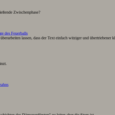
hließende Zwischenphase?
ge des Feuerballs
berarbeiten lassen, dass der Text einfach witziger und übertriebener k
nzt.
lzahns
schichten des Dämonenfürsten" zu leiten aber die Story ist