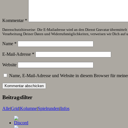
Kommentar
*
Datenschutzhinweise: Die E-Mailadresse wird an den Dienst Gravatar übermittelt (
Verarbeitung Deiner Daten und Widerrufsmöglichkeiten, verweisen wir Dich auf 
Name
*
E-Mail-Adresse
*
Website
Name, E-Mail-Adresse und Website in diesem Browser für meine
Beitragsfilter
Alle
|
Grid
|
Kolumne
|
Spielrunden
|
Infos