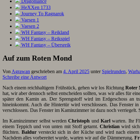
Dragonlance
HeXXen 1733
Journey To Ragnarok
Vaesen 1
Vaesen 2
WH Fantasy – Reikland
WH Fantasy – Reikspiel
WH Fantasy – Übersreik
Auf zum Roten Mond
Von
Agrawan
geschrieben am
4. April 2025
unter
Spielrunden
,
Warha
Schreibe eine Antwort
Nach einem reichhaltigem Frühstück, gehen wir los Richtung
Roter
hat, wir aber dennoch selbst entscheiden sollten, was wir alles für
später den Kamin an. Der Sprengstoff wird im Erdgeschoss an tr
hineinkommt. Auch die Hintertür wird verschlossen. Das Fenster in 
verschlossen. Das Fenster im Kaminzimmer ist dazu noch verriegelt.
Im Kaminzimmer selbst werden
Christoph
und
Karl
warten. Ihr F
einem Teppich und von unten mit Stoff getarnt.
Christian
wird sich
flüchten.
Baldur
versteckt sich in der Küche und wird nach einem 
Nachdem alles vorbereitet wurde, warten wir auf die Dämmerung.
Fr