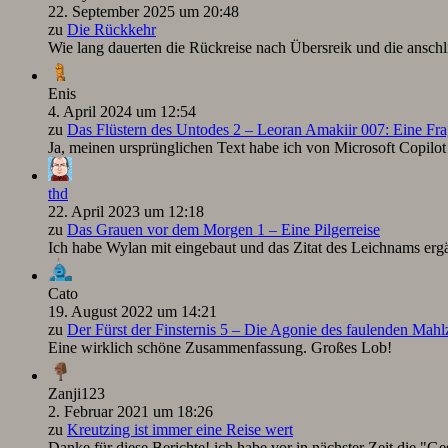
22. September 2025 um 20:48
zu
Die Rückkehr
Wie lang dauerten die Rückreise nach Übersreik und die ansc
Enis
4. April 2024 um 12:54
zu
Das Flüstern des Untodes 2 – Leoran Amakiir 007: Eine Fra
Ja, meinen ursprünglichen Text habe ich von Microsoft Copilot ü
thd
22. April 2023 um 12:18
zu
Das Grauen vor dem Morgen 1 – Eine Pilgerreise
Ich habe Wylan mit eingebaut und das Zitat des Leichnams ergä
Cato
19. August 2022 um 14:21
zu
Der Fürst der Finsternis 5 – Die Agonie des faulenden Mah
Eine wirklich schöne Zusammenfassung. Großes Lob!
Zanji123
2. Februar 2021 um 18:26
zu
Kreutzing ist immer eine Reise wert
Danke für diese Berichte! ich habe vor in nächster Zeit die "Ge