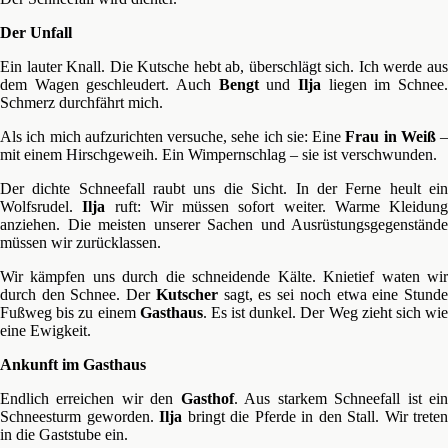
Der Unfall
Ein lauter Knall. Die Kutsche hebt ab, überschlägt sich. Ich werde aus
dem Wagen geschleudert. Auch
Bengt
und
Ilja
liegen im Schnee
Schmerz durchfährt mich.
Als ich mich aufzurichten versuche, sehe ich sie: Eine
Frau in Weiß
–
mit einem Hirschgeweih. Ein Wimpernschlag – sie ist verschwunden.
Der dichte Schneefall raubt uns die Sicht. In der Ferne heult ein
Wolfsrudel.
Ilja
ruft: Wir müssen sofort weiter. Warme Kleidung
anziehen. Die meisten unserer Sachen und Ausrüstungsgegenstände
müssen wir zurücklassen.
Wir kämpfen uns durch die schneidende Kälte. Knietief waten wir
durch den Schnee. Der
Kutscher
sagt, es sei noch etwa eine Stund
Fußweg bis zu einem
Gasthaus
. Es ist dunkel. Der Weg zieht sich wi
eine Ewigkeit.
Ankunft im Gasthaus
Endlich erreichen wir den
Gasthof
. Aus starkem Schneefall ist ei
Schneesturm geworden.
Ilja
bringt die Pferde in den Stall. Wir treten
in die Gaststube ein.