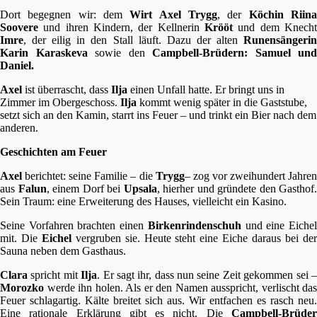
Dort begegnen wir: dem
Wirt Axel Trygg
, der
Köchin Riin
Soovere
und ihren Kindern, der Kellnerin
Krööt
und dem Knech
Imre
, der eilig in den Stall läuft. Dazu der alten
Runensängerin
Karin Karaskeva
sowie den
Campbell-Brüdern: Samuel und
Daniel.
Axel
ist überrascht, dass
Ilja
einen Unfall hatte. Er bringt uns in
Zimmer im Obergeschoss.
Ilja
kommt wenig später in die Gaststube,
setzt sich an den Kamin, starrt ins Feuer – und trinkt ein Bier nach dem
anderen.
Geschichten am Feuer
Axel
berichtet: seine Familie – die
Trygg
– zog vor zweihundert Jahre
aus
Falun
, einem Dorf bei
Upsala
, hierher und gründete den Gasthof.
Sein Traum: eine Erweiterung des Hauses, vielleicht ein Kasino.
Seine Vorfahren brachten einen
Birkenrindenschuh
und eine Eiche
mit. Die
Eichel
vergruben sie. Heute steht eine Eiche daraus bei de
Sauna neben dem Gasthaus.
Clara
spricht mit
Ilja
. Er sagt ihr, dass nun seine Zeit gekommen sei 
Morozko
werde ihn holen. Als er den Namen ausspricht, verlischt das
Feuer schlagartig. Kälte breitet sich aus. Wir entfachen es rasch neu.
Eine rationale Erklärung gibt es nicht. Die
Campbell-Brüder