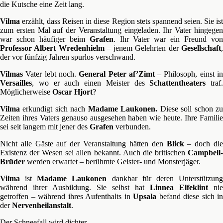
die Kutsche eine Zeit lang.
Vilma
erzählt, dass Reisen in diese Region stets spannend seien. Sie ist
zum ersten Mal auf der Veranstaltung eingeladen. Ihr Vater hingegen
war schon häufiger beim
Grafen
. Ihr Vater war ein Freund vo
Professor Albert Wredenhielm
– jenem Gelehrten der
Gesellschaft
der vor fünfzig Jahren spurlos verschwand.
Vilmas
Vater lebt noch.
General Peter af’Zimt
– Philosoph, einst i
Versailles
, wo er auch einen Meister des
Schattentheaters
traf.
Möglicherweise
Oscar Hjort
?
Vilma
erkundigt sich nach
Madame Laukonen.
Diese soll schon z
Zeiten ihres Vaters genauso ausgesehen haben wie heute. Ihre Familie
sei seit langem mit jener des
Grafen
verbunden.
Nicht alle Gäste auf der Veranstaltung hätten den
Blick
– doch di
Existenz der Wesen sei allen bekannt. Auch die britischen
Campbell-
Brüder
werden erwartet – berühmte Geister- und Monsterjäger.
Vilma
ist
Madame Laukonen
dankbar für deren Unterstützun
während ihrer Ausbildung. Sie selbst hat
Linnea Elfeklint
nie
getroffen – während ihres Aufenthalts in
Upsala
befand diese sich in
der
Nervenheilanstalt
.
Der Schneefall wird dichter.