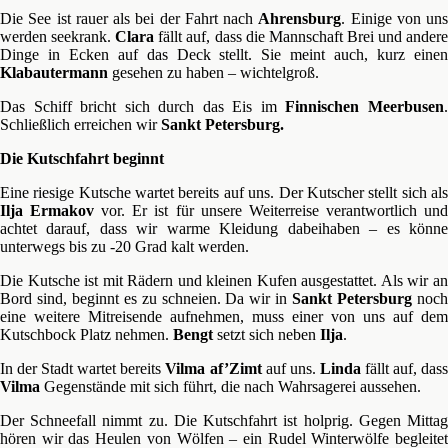
Die See ist rauer als bei der Fahrt nach
Ahrensburg
. Einige von uns
werden seekrank.
Clara
fällt auf, dass die Mannschaft Brei und ander
Dinge in Ecken auf das Deck stellt. Sie meint auch, kurz einen
Klabautermann
gesehen zu haben – wichtelgroß.
Das Schiff bricht sich durch das Eis im
Finnischen Meerbusen
Schließlich erreichen wir
Sankt Petersburg.
Die Kutschfahrt beginnt
Eine riesige Kutsche wartet bereits auf uns. Der Kutscher stellt sich als
Ilja Ermakov
vor. Er ist für unsere Weiterreise verantwortlich un
achtet darauf, dass wir warme Kleidung dabeihaben – es könne
unterwegs bis zu -20 Grad kalt werden.
Die Kutsche ist mit Rädern und kleinen Kufen ausgestattet. Als wir an
Bord sind, beginnt es zu schneien. Da wir in
Sankt Petersburg
noc
eine weitere Mitreisende aufnehmen, muss einer von uns auf dem
Kutschbock Platz nehmen.
Bengt
setzt sich neben
Ilja
.
In der Stadt wartet bereits
Vilma af’Zimt
auf uns.
Linda
fällt auf, das
Vilma
Gegenstände mit sich führt, die nach Wahrsagerei aussehen.
Der Schneefall nimmt zu. Die Kutschfahrt ist holprig. Gegen Mittag
hören wir das Heulen von Wölfen – ein Rudel Winterwölfe begleitet