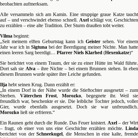
beobachten aufmerksam.
Alle versammeln sich am Kamin. Eine struppige graue Katze taucht
auf – und verschwindet ebenso schnell.
Axel
schlägt vor, Geschichte
zu erzählen – eine alte Tradition. Der Sturm draußen tobt weiter.
Vilma
beginnt:
„Seit meinem elften Geburtstag kann ich
Geister
sehen. Vor eine
Jahr war ich in
Sigtuna
bei der Beerdigung meiner Nichte. Man hatt
einen leeren Sarg beerdigt…
Pfarrer Niels Klarhed
(
Hexenkatze
)“
Sie berichtet von einem Traum, der sie zu einer Hütte im Wald führte.
Dort sah sie
Alva
– ihre Nichte – bei einem Brunnen stehen. In ebe
diesem Brunnen wurde später ihre Leiche gefunden.
Ilja
hebt seinen Krug. Dann erzählt er:
„In einem Dorf in der Nähe wurde die Stieftochter ausgesetzt – zum
Sterben.
Väterchen Frost
,
Morozko
, begegnete ihr. Weil si
freundlich war, beschenkte er sie. Die leibliche Tochter jedoch, voller
Gier, wurde ebenfalls ausgesetzt. Doch sie war unfreundlich.
Morozko
ließ sie erfrieren.“
Ein Raunen geht durch die Runde. Das Feuer knistert.
Axel
– der Wirt
– fragt, ob einer von uns eine Geschichte erzählen möchte.
Linda
berichtet von der
Schneekugel
, die Menschen in eine kalte, fremd