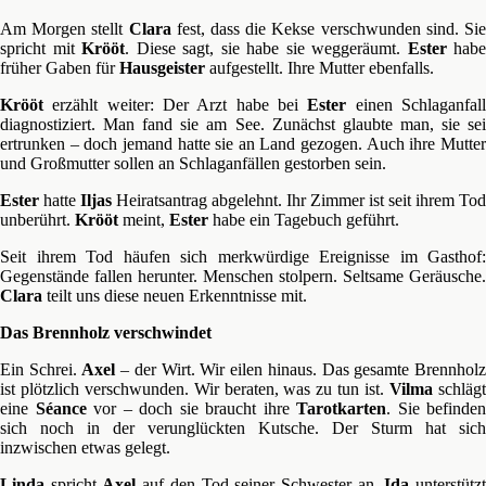
Am Morgen stellt
Clara
fest, dass die Kekse verschwunden sind. Si
spricht mit
Krööt
. Diese sagt, sie habe sie weggeräumt.
Ester
habe
früher Gaben für
Hausgeister
aufgestellt. Ihre Mutter ebenfalls.
Krööt
erzählt weiter: Der Arzt habe bei
Ester
einen Schlaganfal
diagnostiziert. Man fand sie am See. Zunächst glaubte man, sie sei
ertrunken – doch jemand hatte sie an Land gezogen. Auch ihre Mutter
und Großmutter sollen an Schlaganfällen gestorben sein.
Ester
hatte
Iljas
Heiratsantrag abgelehnt. Ihr Zimmer ist seit ihrem Tod
unberührt.
Krööt
meint,
Ester
habe ein Tagebuch geführt.
Seit ihrem Tod häufen sich merkwürdige Ereignisse im Gasthof:
Gegenstände fallen herunter. Menschen stolpern. Seltsame Geräusche.
Clara
teilt uns diese neuen Erkenntnisse mit.
Das Brennholz verschwindet
Ein Schrei.
Axel
– der Wirt. Wir eilen hinaus. Das gesamte Brennhol
ist plötzlich verschwunden. Wir beraten, was zu tun ist.
Vilma
schläg
eine
Séance
vor – doch sie braucht ihre
Tarotkarten
. Sie befinden
sich noch in der verunglückten Kutsche. Der Sturm hat sich
inzwischen etwas gelegt.
Linda
spricht
Axel
auf den Tod seiner Schwester an.
Ida
unterstütz