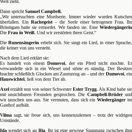
Welt zieht.
Dann spricht
Samuel Campbell.
„Wir untersuchten eine Mordserie. Immer wieder wurden Kutschen
überfallen. Ein
Rachegeist
– die Seele einer betrogenen Frau. Ih
Bräutigam hatte sie ermordet. Wir fanden sie. Eine
Wiedergängerin
Die
Frau in Weiß
. Und wir zerstörten ihren Geist.“
Die
Runensängerin
erhebt sich. Sie singt ein Lied, in einer Sprache
die keiner von uns versteht.
Nach dem Lied erklärt sie:
Es handelt von einem
Domovoi
, der ein Pferd nicht mochte. Er
verwandelte sich in ein Wiesel und störte es ständig. Der Besitzer
brachte schließlich Glocken am Zaumzeug an – und der
Dumovoi
, ei
Hauswichtel
, ließ von dem Tier ab.
Axel
erzählt nun von seiner Schwester
Ester Trygg
. Als Kind habe sie
mit unsichtbaren Freunden gesprochen. Die
Campbell-Brüder
un
wir tauschen uns aus. Sie vermuten, dass sich ein
Wiedergänger
i
Gasthof aufhält.
Vilma
sagt, sie freue sich, uns kennenzulernen – trotz der widrigen
Umstände.
Ida
wendet sich an
Ilja
. Ihr ist eine gewisse Spannung zwischen ih