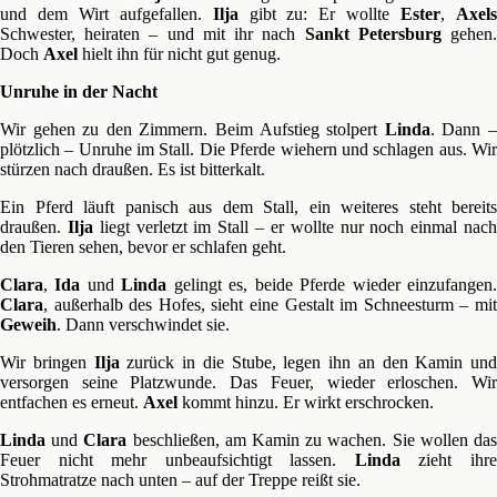
und dem Wirt aufgefallen.
Ilja
gibt zu: Er wollte
Ester
,
Axel
Schwester, heiraten – und mit ihr nach
Sankt Petersburg
gehen
Doch
Axel
hielt ihn für nicht gut genug.
Unruhe in der Nacht
Wir gehen zu den Zimmern. Beim Aufstieg stolpert
Linda
. Dann 
plötzlich – Unruhe im Stall. Die Pferde wiehern und schlagen aus. Wir
stürzen nach draußen. Es ist bitterkalt.
Ein Pferd läuft panisch aus dem Stall, ein weiteres steht bereits
draußen.
Ilja
liegt verletzt im Stall – er wollte nur noch einmal nac
den Tieren sehen, bevor er schlafen geht.
Clara
,
Ida
und
Linda
gelingt es, beide Pferde wieder einzufangen
Clara
, außerhalb des Hofes, sieht eine Gestalt im Schneesturm – mit
Geweih
. Dann verschwindet sie.
Wir bringen
Ilja
zurück in die Stube, legen ihn an den Kamin und
versorgen seine Platzwunde. Das Feuer, wieder erloschen. Wir
entfachen es erneut.
Axel
kommt hinzu. Er wirkt erschrocken.
Linda
und
Clara
beschließen, am Kamin zu wachen. Sie wollen da
Feuer nicht mehr unbeaufsichtigt lassen.
Linda
zieht ihr
Strohmatratze nach unten – auf der Treppe reißt sie.