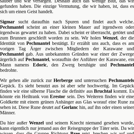
sauber und wie versiegelt. Deshalb auch das wenige Blut, das wir
gefunden haben. Die einzige Vermutung, die wir haben, ist, dass es
sich um einen Geist handelt.
Sigmar
sucht daraufhin nach Spuren und findet auch welche.
Pechmantel
scheint an einer kleinen Mauer auf irgendwen oder
irgendwas gewartet zu haben. Dabei scheint er überrascht, getötet und
zum Brunnen geschleift worden zu sein. Wir holen
Wenzel
, der di
Identität von
Pechmantel
bestätigt. Er erzählt uns auch, dass es a
vorigen Tag Ärger zwischen Mitgliedern der Karawane und
Pechmantel
gab. Aus unbekannten Gründen war einer der Zwerge
ärgerlich auf
Pechmantel
, woraufhin der Anführer der Karawane, ein
Mann namens
Edoric
, den Zwerg beruhigte und
Pechmante
bedrohte.
Wir gehen alle zurück zur
Herberge
und untersuchen
Pechmantels
Gepäck. Es sieht benutzt aus ist aber sehr hochwertig. Im Gepäck
finden wir eine silberne Flasche die definitiv aus
Bruchtal
kommt. E
könnte ein Heiltrank von
Erestor
sein. Des Weiteren finden wir eine
Goldkette mit einem grünen Anhänger aus Glas worauf eine Rune zu
sehen ist. Diese Rune deutet auf
Gorlanc
hin, auf ihn oder einen seiner
Männer.
Da hier außer
Wenzel
und seinem Knecht niemand gesehen wurde
kann eigentlich nur jemand aus der Reisegruppe der Täter sein. Da wir
wissen, dass die Gruppe Richtung
Bree
reist, brechen wir auf und