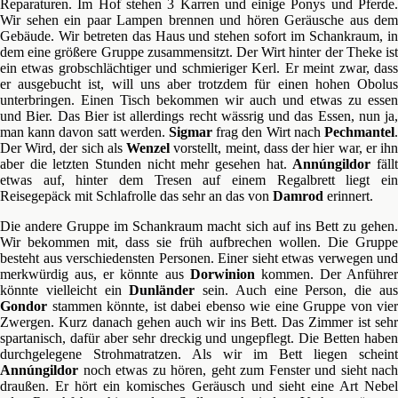
Reparaturen. Im Hof stehen 3 Karren und einige Ponys und Pferde.
Wir sehen ein paar Lampen brennen und hören Geräusche aus dem
Gebäude. Wir betreten das Haus und stehen sofort im Schankraum, in
dem eine größere Gruppe zusammensitzt. Der Wirt hinter der Theke ist
ein etwas grobschlächtiger und schmieriger Kerl. Er meint zwar, dass
er ausgebucht ist, will uns aber trotzdem für einen hohen Obolus
unterbringen. Einen Tisch bekommen wir auch und etwas zu essen
und Bier. Das Bier ist allerdings recht wässrig und das Essen, nun ja,
man kann davon satt werden.
Sigmar
frag den Wirt nach
Pechmantel
.
Der Wird, der sich als
Wenzel
vorstellt, meint, dass der hier war, er ih
aber die letzten Stunden nicht mehr gesehen hat.
Annúngildor
fäll
etwas auf, hinter dem Tresen auf einem Regalbrett liegt ein
Reisegepäck mit Schlafrolle das sehr an das von
Damrod
erinnert.
Die andere Gruppe im Schankraum macht sich auf ins Bett zu gehen.
Wir bekommen mit, dass sie früh aufbrechen wollen. Die Gruppe
besteht aus verschiedensten Personen. Einer sieht etwas verwegen und
merkwürdig aus, er könnte aus
Dorwinion
kommen. Der Anführer
könnte vielleicht ein
Dunländer
sein. Auch eine Person, die au
Gondor
stammen könnte, ist dabei ebenso wie eine Gruppe von vier
Zwergen. Kurz danach gehen auch wir ins Bett. Das Zimmer ist sehr
spartanisch, dafür aber sehr dreckig und ungepflegt. Die Betten haben
durchgelegene Strohmatratzen. Als wir im Bett liegen scheint
Annúngildor
noch etwas zu hören, geht zum Fenster und sieht nach
draußen. Er hört ein komisches Geräusch und sieht eine Art Nebel