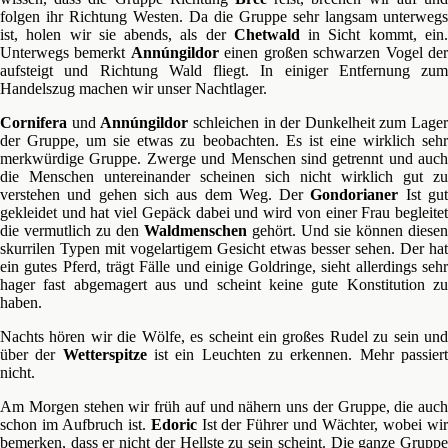
folgen ihr Richtung Westen. Da die Gruppe sehr langsam unterwegs
ist, holen wir sie abends, als der
Chetwald
in Sicht kommt, ein
Unterwegs bemerkt
Annúngildor
einen großen schwarzen Vogel de
aufsteigt und Richtung Wald fliegt. In einiger Entfernung zum
Handelszug machen wir unser Nachtlager.
Cornifera
und
Annúngildor
schleichen in der Dunkelheit zum Lager
der Gruppe, um sie etwas zu beobachten. Es ist eine wirklich sehr
merkwürdige Gruppe. Zwerge und Menschen sind getrennt und auch
die Menschen untereinander scheinen sich nicht wirklich gut zu
verstehen und gehen sich aus dem Weg. Der
Gondorianer
Ist gu
gekleidet und hat viel Gepäck dabei und wird von einer Frau begleitet
die vermutlich zu den
Waldmenschen
gehört. Und sie können diesen
skurrilen Typen mit vogelartigem Gesicht etwas besser sehen. Der hat
ein gutes Pferd, trägt Fälle und einige Goldringe, sieht allerdings sehr
hager fast abgemagert aus und scheint keine gute Konstitution zu
haben.
Nachts hören wir die Wölfe, es scheint ein großes Rudel zu sein und
über der
Wetterspitze
ist ein Leuchten zu erkennen. Mehr passier
nicht.
Am Morgen stehen wir früh auf und nähern uns der Gruppe, die auch
schon im Aufbruch ist.
Edoric
Ist der Führer und Wächter, wobei wi
bemerken, dass er nicht der Hellste zu sein scheint. Die ganze Gruppe