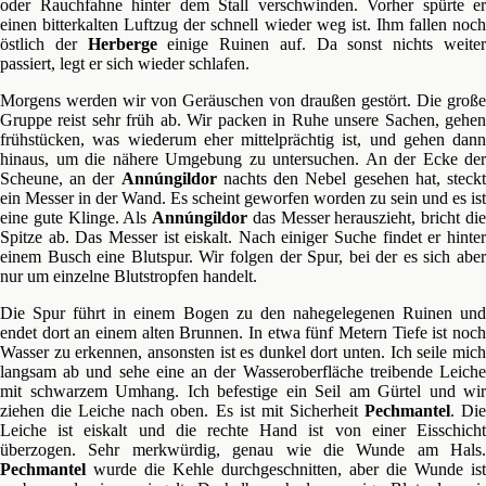
oder Rauchfahne hinter dem Stall verschwinden. Vorher spürte er
einen bitterkalten Luftzug der schnell wieder weg ist. Ihm fallen noch
östlich der
Herberge
einige Ruinen auf. Da sonst nichts weite
passiert, legt er sich wieder schlafen.
Morgens werden wir von Geräuschen von draußen gestört. Die große
Gruppe reist sehr früh ab. Wir packen in Ruhe unsere Sachen, gehen
frühstücken, was wiederum eher mittelprächtig ist, und gehen dann
hinaus, um die nähere Umgebung zu untersuchen. An der Ecke der
Scheune, an der
Annúngildor
nachts den Nebel gesehen hat, steck
ein Messer in der Wand. Es scheint geworfen worden zu sein und es ist
eine gute Klinge. Als
Annúngildor
das Messer herauszieht, bricht di
Spitze ab. Das Messer ist eiskalt. Nach einiger Suche findet er hinter
einem Busch eine Blutspur. Wir folgen der Spur, bei der es sich aber
nur um einzelne Blutstropfen handelt.
Die Spur führt in einem Bogen zu den nahegelegenen Ruinen und
endet dort an einem alten Brunnen. In etwa fünf Metern Tiefe ist noch
Wasser zu erkennen, ansonsten ist es dunkel dort unten. Ich seile mich
langsam ab und sehe eine an der Wasseroberfläche treibende Leiche
mit schwarzem Umhang. Ich befestige ein Seil am Gürtel und wir
ziehen die Leiche nach oben. Es ist mit Sicherheit
Pechmantel
. Di
Leiche ist eiskalt und die rechte Hand ist von einer Eisschicht
überzogen. Sehr merkwürdig, genau wie die Wunde am Hals.
Pechmantel
wurde die Kehle durchgeschnitten, aber die Wunde ist