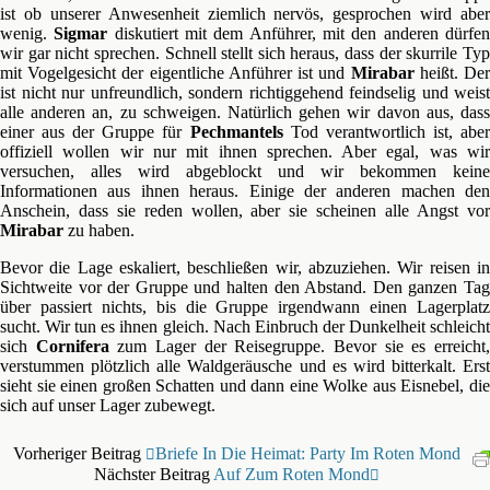
ist ob unserer Anwesenheit ziemlich nervös, gesprochen wird aber
wenig.
Sigmar
diskutiert mit dem Anführer, mit den anderen dürfe
wir gar nicht sprechen. Schnell stellt sich heraus, dass der skurrile Typ
mit Vogelgesicht der eigentliche Anführer ist und
Mirabar
heißt. De
ist nicht nur unfreundlich, sondern richtiggehend feindselig und weist
alle anderen an, zu schweigen. Natürlich gehen wir davon aus, dass
einer aus der Gruppe für
Pechmantels
Tod verantwortlich ist, abe
offiziell wollen wir nur mit ihnen sprechen. Aber egal, was wir
versuchen, alles wird abgeblockt und wir bekommen keine
Informationen aus ihnen heraus. Einige der anderen machen den
Anschein, dass sie reden wollen, aber sie scheinen alle Angst vor
Mirabar
zu haben.
Bevor die Lage eskaliert, beschließen wir, abzuziehen. Wir reisen in
Sichtweite vor der Gruppe und halten den Abstand. Den ganzen Tag
über passiert nichts, bis die Gruppe irgendwann einen Lagerplatz
sucht. Wir tun es ihnen gleich. Nach Einbruch der Dunkelheit schleicht
sich
Cornifera
zum Lager der Reisegruppe. Bevor sie es erreicht
verstummen plötzlich alle Waldgeräusche und es wird bitterkalt. Erst
sieht sie einen großen Schatten und dann eine Wolke aus Eisnebel, die
sich auf unser Lager zubewegt.
Vorheriger Beitrag
Briefe In Die Heimat: Party Im Roten Mond
Nächster Beitrag
Auf Zum Roten Mond