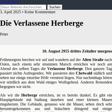
THORNET
3. April 2025 • Keine Kommentare
Die Verlassene Herberge
Peter
10. August 2955 drittes Zeitalter morgens
Frühmorgens brechen wir auf und wandern auf der
Alten Straße
nac
Osten, nach einem sehr strammen Marsch erreichen wir noch am
Abend des selben Tages die
Verlassene
Herberge
. Den ganzen Ta
passiert nichts Aufregendes. Wir passieren den
Chetwald
südlich und
sehen nur einige einzelne Höfe verstreut liegen. Nur nachmittags hören
wir nördlich aus dem Wald einiges Wolfsgeheul. Anderen Reisenden
begegnen wir nicht.
Als wir die
Herberge
erreichen, ist es bereits dunkel. Es gibt ei
Hauptgebäude mit Stallung daneben und einer kleinen Mauer
ringsherum. Die Gebäude, genauso wie die Mauer, sehen doch sehr
heruntergekommen aus und bräuchten dringend mal einige