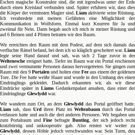
Eschen magische Konstrukte sind, die mit irgendwas unter der Erde
durch einen Kreislauf verbunden sind. Später erfuhren wir, dass dies
die Körper der vermissten Magier sind.
Liam
aktivierte seine Rüstung.
Ich verabredete mit meinen Gefährten eine Möglichkeit der
Kommunikation in Wolfsform. Einmal kurz Knurren für Ja und
zweimal für Nein. Dann begab auch ich mich in meiner Rüstung und
auf 6 Beinen und 4 Pfoten betraten wir den Baum.
Wir erreichten den Raum mit dem Podest, auf dem sich damals das
verfluchte Rätsel befand, bei dem ich so kläglich gescheitert war.
Liam
legte seine Hand darauf und sah, was sich 2 Tage zuvor in der
Weltenesche
ereignet hatte. Tiefer im Baum war ein Portal erschienen
und zwei vermummte Personen daraus hervorgetreten. Sie gingen zum
Raum mit den 9
Portalen
und holten eine
Fee
aus einem der goldenen
Tore. Die Fee hatte weiße Haare und wurde in den Umhang des einen
Eindringlings gekleidet. Dadurch erkannten wir, als wir diese
Eindrücke später in
Liams
Gedankenpalast ansahen, dass einer der
Eindringlinge
Glewlydd
war.
Wir wandern zum Ort, an dem
Glewlydd
das Portal geöffnet hatte
Liam
sah, dass
Urd
ihren Platz im
Weltenbaum
durch das Porta
verlassen hatte und auch die drei anderen Personen. Wir begaben uns
zum Portalraum und
Fine
befragte
Bunting
, der sich jedoch rech
kratzbürstig und unkooperativ gab. Also reisten wir weiter zu
Glewlydd
, dessen Höhle jedoch verschwunden war. Sein Turm, den