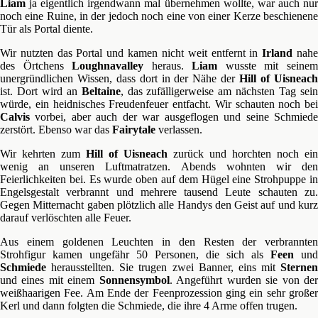
Liam
ja eigentlich irgendwann mal übernehmen wollte, war auch nur
noch eine Ruine, in der jedoch noch eine von einer Kerze beschienene
Tür als Portal diente.
Wir nutzten das Portal und kamen nicht weit entfernt in
Irland
nah
des Örtchens
Loughnavalley
heraus.
Liam
wusste mit seine
unergründlichen Wissen, dass dort in der Nähe der
Hill of Uisneac
ist. Dort wird an
Beltaine
, das zufälligerweise am nächsten Tag sei
würde, ein heidnisches Freudenfeuer entfacht. Wir schauten noch bei
Calvis
vorbei, aber auch der war ausgeflogen und seine Schmiede
zerstört. Ebenso war das
Fairytale
verlassen.
Wir kehrten zum
Hill of Uisneach
zurück und horchten noch ein
wenig an unseren Luftmatratzen. Abends wohnten wir den
Feierlichkeiten bei. Es wurde oben auf dem Hügel eine Strohpuppe in
Engelsgestalt verbrannt und mehrere tausend Leute schauten zu.
Gegen Mitternacht gaben plötzlich alle Handys den Geist auf und kurz
darauf verlöschten alle Feuer.
Aus einem goldenen Leuchten in den Resten der verbrannten
Strohfigur kamen ungefähr 50 Personen, die sich als
Feen
und
Schmiede
herausstellten. Sie trugen zwei Banner, eins mit
Sternen
und eines mit einem
Sonnensymbol
. Angeführt wurden sie von de
weißhaarigen Fee. Am Ende der Feenprozession ging ein sehr großer
Kerl und dann folgten die Schmiede, die ihre 4 Arme offen trugen.