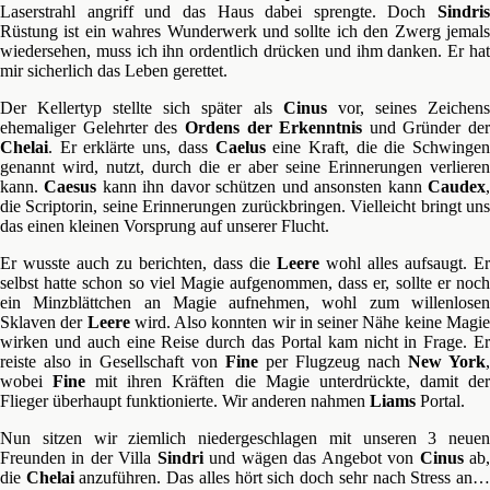
Laserstrahl angriff und das Haus dabei sprengte. Doch
Sindris
Rüstung ist ein wahres Wunderwerk und sollte ich den Zwerg jemals
wiedersehen, muss ich ihn ordentlich drücken und ihm danken. Er hat
mir sicherlich das Leben gerettet.
Der Kellertyp stellte sich später als
Cinus
vor, seines Zeichen
ehemaliger Gelehrter des
Ordens der Erkenntnis
und Gründer der
Chelai
. Er erklärte uns, dass
Caelus
eine Kraft, die die Schwingen
genannt wird, nutzt, durch die er aber seine Erinnerungen verlieren
kann.
Caesus
kann ihn davor schützen und ansonsten kann
Caudex
die Scriptorin, seine Erinnerungen zurückbringen. Vielleicht bringt uns
das einen kleinen Vorsprung auf unserer Flucht.
Er wusste auch zu berichten, dass die
Leere
wohl alles aufsaugt. Er
selbst hatte schon so viel Magie aufgenommen, dass er, sollte er noch
ein Minzblättchen an Magie aufnehmen, wohl zum willenlosen
Sklaven der
Leere
wird. Also konnten wir in seiner Nähe keine Magi
wirken und auch eine Reise durch das Portal kam nicht in Frage. Er
reiste also in Gesellschaft von
Fine
per Flugzeug nach
New York
,
wobei
Fine
mit ihren Kräften die Magie unterdrückte, damit de
Flieger überhaupt funktionierte. Wir anderen nahmen
Liams
Portal.
Nun sitzen wir ziemlich niedergeschlagen mit unseren 3 neuen
Freunden in der Villa
Sindri
und wägen das Angebot von
Cinus
ab
die
Chelai
anzuführen. Das alles hört sich doch sehr nach Stress an