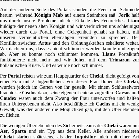
Auf der anderen Seite des Portals standen die Feen und Schmiede
herum, während
Königin Mab
auf einem Steinthron saß.
Jorik
hal
uns durch unsere Probleme mit der Etikette des Feenreiches.
Liam
huldigte der neuen alten Königin und wir verdrückten uns schleunigst
wieder durch das Portal, ohne Gelegenheit gehabt zu haben, mit
unseren vermeintlichen ehemaligen Freunden zu sprechen. Der
Konflikt zwischen
Artus
und den Ordnungskräften eskalierte weiter.
Wir dachten uns, dass es nicht schlimmer werden konnte und zogen
ab. Aber es konnte noch schlimmer kommen.
Liams
Portalkraft
funktionierte nicht mehr und wir flohen mit dem
Trimaran
zu
holländischen Küste. Und es wurde noch schlimmer.
Per
Portal
reisten wir zum Hauptquartier der
Chelai
, dicht gefolgt vo
einer Frau mit 2 Jugendlichen. Vor dieser Frau flohen die
Chelai
,
wurden jedoch im Garten von ihr gestellt. Mit einem Schlüsselwort
brachte sie
Cealus
dazu, seine eigenen Leute anzugreifen.
Caesus
un
Caudex
waren auch dem Zwang der Frau unterworfen und halfen
ihren Untergebenen nicht. Also beschäftigte ich
Caelus
mit ein wenig
Gewalt, was den anderen die Möglichkeit gab, mit den Überlebenden
zu fliehen.
Die wenigen Überlebenden des Sicherheitsteams der
Chelai
waren nur
Aer
,
Sparta
und ein Typ aus dem Keller. Alle anderen niedere
Chelai
starben spätestens, als der
Inquisitor
mich mit einer Ar