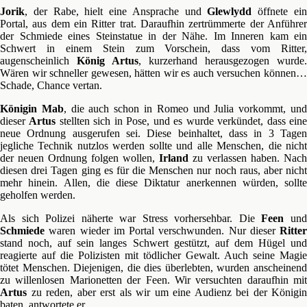
Jorik
, der Rabe, hielt eine Ansprache und
Glewlydd
öffnete ei
Portal, aus dem ein Ritter trat. Daraufhin zertrümmerte der Anführer
der Schmiede eines Steinstatue in der Nähe. Im Inneren kam ein
Schwert in einem Stein zum Vorschein, dass vom Ritter,
augenscheinlich
König Artus
, kurzerhand herausgezogen wurde.
Wären wir schneller gewesen, hätten wir es auch versuchen können…
Schade, Chance vertan.
Königin Mab
, die auch schon in Romeo und Julia vorkommt, un
dieser
Artus
stellten sich in Pose, und es wurde verkündet, dass ein
neue Ordnung ausgerufen sei. Diese beinhaltet, dass in 3 Tagen
jegliche Technik nutzlos werden sollte und alle Menschen, die nicht
der neuen Ordnung folgen wollen,
Irland
zu verlassen haben. Nach
diesen drei Tagen ging es für die Menschen nur noch raus, aber nicht
mehr hinein. Allen, die diese Diktatur anerkennen würden, sollte
geholfen werden.
Als sich Polizei näherte war Stress vorhersehbar. Die
Feen
un
Schmiede
waren wieder im Portal verschwunden. Nur dieser
Ritter
stand noch, auf sein langes Schwert gestützt, auf dem Hügel und
reagierte auf die Polizisten mit tödlicher Gewalt. Auch seine Magie
tötet Menschen. Diejenigen, die dies überlebten, wurden anscheinend
zu willenlosen Marionetten der Feen. Wir versuchten daraufhin mit
Artus
zu reden, aber erst als wir um eine Audienz bei der Königin
baten, antwortete er.