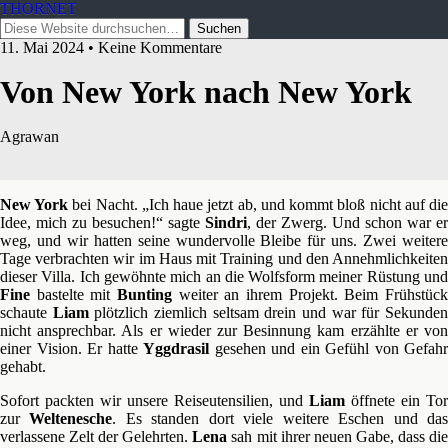
THORNET
11. Mai 2024 • Keine Kommentare
Von New York nach New York
Agrawan
New York
bei Nacht. „Ich haue jetzt ab, und kommt bloß nicht auf di
Idee, mich zu besuchen!“ sagte
Sindri
, der Zwerg. Und schon war er
weg, und wir hatten seine wundervolle Bleibe für uns. Zwei weitere
Tage verbrachten wir im Haus mit Training und den Annehmlichkeiten
dieser Villa. Ich gewöhnte mich an die Wolfsform meiner Rüstung und
Fine
bastelte mit
Bunting
weiter an ihrem Projekt. Beim Frühstück
schaute
Liam
plötzlich ziemlich seltsam drein und war für Sekunde
nicht ansprechbar. Als er wieder zur Besinnung kam erzählte er von
einer Vision. Er hatte
Yggdrasil
gesehen und ein Gefühl von Gefahr
gehabt.
Sofort packten wir unsere Reiseutensilien, und
Liam
öffnete ein Tor
zur
Weltenesche
. Es standen dort viele weitere Eschen und da
verlassene Zelt der Gelehrten.
Lena
sah mit ihrer neuen Gabe, dass di