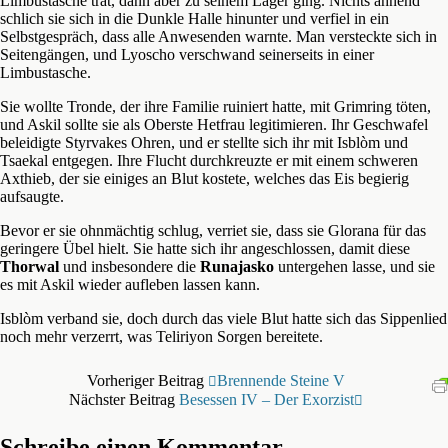
Limbustasche trat, dann aber zu seinem Lager ging. Nichts ahnend
schlich sie sich in die Dunkle Halle hinunter und verfiel in ein
Selbstgespräch, dass alle Anwesenden warnte. Man versteckte sich in
Seitengängen, und Lyoscho verschwand seinerseits in einer
Limbustasche.
Sie wollte Tronde, der ihre Familie ruiniert hatte, mit Grimring töten,
und Askil sollte sie als Oberste Hetfrau legitimieren. Ihr Geschwafel
beleidigte Styrvakes Ohren, und er stellte sich ihr mit Isblòm und
Tsaekal entgegen. Ihre Flucht durchkreuzte er mit einem schweren
Axthieb, der sie einiges an Blut kostete, welches das Eis begierig
aufsaugte.
Bevor er sie ohnmächtig schlug, verriet sie, dass sie Glorana für das
geringere Übel hielt. Sie hatte sich ihr angeschlossen, damit diese
Thorwal
und insbesondere die
Runajasko
untergehen lasse, und sie
es mit Askil wieder aufleben lassen kann.
Isblòm verband sie, doch durch das viele Blut hatte sich das Sippenlied
noch mehr verzerrt, was Teliriyon Sorgen bereitete.
Vorheriger Beitrag
Brennende Steine V
Nächster Beitrag
Besessen IV – Der Exorzist
Schreibe einen Kommentar