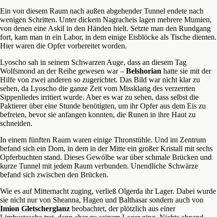
Ein von diesem Raum nach außen abgehender Tunnel endete nach
wenigen Schritten. Unter dickem Nagracheis lagen mehrere Mumien,
von denen eine Askil in den Händen hielt. Setzte man den Rundgang
fort, kam man in ein Labor, in dem einige Eisblöcke als Tische dienten.
Hier waren die Opfer vorbereitet worden.
Lyoscho sah in seinem Schwarzen Auge, dass an diesem Tag
Wolfsmond an der Reihe gewesen war –
Belshorian
hatte sie mit der
Hilfe von zwei anderen so zugerichtet. Das Bild war nicht klar zu
sehen, da Lyoscho die ganze Zeit vom Missklang des verzerrten
Sippenliedes irritiert wurde. Aber es war zu sehen, dass selbst die
Paktierer über eine Stunde benötigten, um ihr Opfer aus dem Eis zu
befreien, bevor sie anfangen konnten, die Runen in ihre Haut zu
schneiden.
In einem fünften Raum waren einige Thronstühle. Und im Zentrum
befand sich ein Dom, in dem in der Mitte ein großer Kristall mit sechs
Opferbuchten stand. Dieses Gewölbe war über schmale Brücken und
kurze Tunnel mit jedem Raum verbunden. Unendliche Schwärze
befand sich zwischen den Brücken.
Wie es auf Mitternacht zuging, verließ Olgerda ihr Lager. Dabei wurde
sie nicht nur von Sheanna, Hagen und Balthasar sondern auch von
Imion Gletscherglanz
beobachtet, der plötzlich aus einer