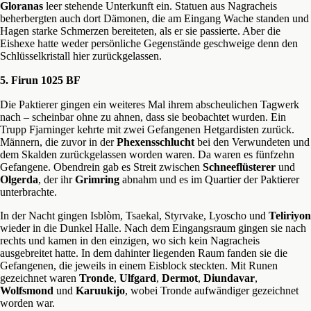
Gloranas
leer stehende Unterkunft ein. Statuen aus Nagracheis
beherbergten auch dort Dämonen, die am Eingang Wache standen und
Hagen starke Schmerzen bereiteten, als er sie passierte. Aber die
Eishexe hatte weder persönliche Gegenstände geschweige denn den
Schlüsselkristall hier zurückgelassen.
5. Firun 1025 BF
Die Paktierer gingen ein weiteres Mal ihrem abscheulichen Tagwerk
nach – scheinbar ohne zu ahnen, dass sie beobachtet wurden. Ein
Trupp Fjarninger kehrte mit zwei Gefangenen Hetgardisten zurück.
Männern, die zuvor in der
Phexensschlucht
bei den Verwundeten und
dem Skalden zurückgelassen worden waren. Da waren es fünfzehn
Gefangene. Obendrein gab es Streit zwischen
Schneeflüsterer
und
Olgerda
, der ihr
Grimring
abnahm und es im Quartier der Paktierer
unterbrachte.
In der Nacht gingen Isblòm, Tsaekal, Styrvake, Lyoscho und
Teliriyon
wieder in die Dunkel Halle. Nach dem Eingangsraum gingen sie nach
rechts und kamen in den einzigen, wo sich kein Nagracheis
ausgebreitet hatte. In dem dahinter liegenden Raum fanden sie die
Gefangenen, die jeweils in einem Eisblock steckten. Mit Runen
gezeichnet waren
Tronde
,
Ulfgard
,
Dermot
,
Diundavar
,
Wolfsmond
und
Karuukijo
, wobei Tronde aufwändiger gezeichnet
worden war.