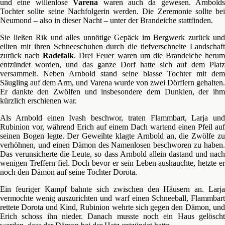
und eine willenlose
Varena
waren auch da gewesen. Arnbolds
Tochter sollte seine Nachfolgerin werden. Die Zeremonie sollte bei
Neumond – also in dieser Nacht – unter der Brandeiche stattfinden.
Sie ließen Rik und alles unnötige Gepäck im Bergwerk zurück und
eilten mit ihren Schneeschuhen durch die tiefverschneite Landschaft
zurück nach
Radefalk
. Drei Feuer waren um die Brandeiche heru
entzündet worden, und das ganze Dorf hatte sich auf dem Platz
versammelt. Neben Arnbold stand seine blasse Tochter mit dem
Säugling auf dem Arm, und Varena wurde von zwei Dörflern gehalten.
Er dankte den Zwölfen und insbesondere dem Dunklen, der ihm
kürzlich erschienen war.
Als Arnbold einen Ivash beschwor, traten Flammbart, Larja und
Rubinion vor, während Erich auf einem Dach wartend einen Pfeil auf
seinen Bogen legte. Der Geweihte klagte Arnbold an, die Zwölfe zu
verhöhnen, und einen Dämon des Namenlosen beschworen zu haben.
Das verunsicherte die Leute, so dass Arnbold allein dastand und nach
wenigen Treffern fiel. Doch bevor er sein Leben aushauchte, hetzte er
noch den Dämon auf seine Tochter Dorota.
Ein feuriger Kampf bahnte sich zwischen den Häusern an. Larja
vermochte wenig auszurichten und warf einen Schneeball, Flammbart
rettete Dorota und Kind, Rubinion wehrte sich gegen den Dämon, und
Erich schoss ihn nieder. Danach musste noch ein Haus gelöscht