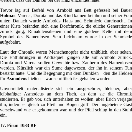
werden, dass der Dämon bei der Hatz entzündet hatte.
Trevor lag auf Befehl von Arnbold ans Bett gefesselt bei Bauer
Holmar
. Varena, Dorota und das Kind kamen bei ihm und seiner Frau
unter. Danach wurde Arnbolds Haus und Schmiede durchsucht. In
einer Kiste befanden sich eine Dorfchronik, die etliche Generationen
zurück ging, Ritualutensilienen und eine goldene Kette mit dem
Symbol des Namenlosen. Sein Leichnam wurde in der Schmiede
aufgebahrt.
Laut der Chronik waren Menschenopfer nicht unüblich, aber selten.
Die Entführungen in Andraquell gingen alle auf Arnbold zurück.
Dorota und Varena sollten Geweihte bzw. Zauberin des Namenlosen
werden. Kürzlich war ein Sume dagewesen, der ihn in seinem Tun
bestärkt hatte. Und die Begegnung mit dem Dunklen – den die Helden
für
Asmodeus
hielten – war schriftlich festgehalten worden.
Unvermittelt materialisierte sich ein ausgezehrter, bleicher, aber
leibhaftiger Asmodeus an dem Tisch, an dem sie die Chronik
studierten. Er gab vor, sich unterhalten zu wollen, aber Erich verjagte
ihn, indem er gleich zu Pfeil und Bogen griff. Der ungebetene Gast
verschwand wie er gekommen war, und der Pfeil schlug in den Stuhl
ein.
17. Firun 1033 BF