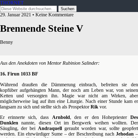
THORNET
29. Januar 2021 • Keine Kommentare
Brennende Steine V
Benny
Aus den Anekdoten von Mentor Rubinion Salinder:
16. Firun 1033 BF
Während draußen die Dämmerung einbrach, befreiten sie den
kopfüber aufgehängten Mann, der noch am Leben war, von seinen
Ketten und versorgten ihn. Magie war nicht am Wirken, aber
möglicherweise lag auf ihm eine Liturgie. Nach einer Stunde kam er
langsam zu sich und stellte sich als Prospektor
Rik
vor.
Er erinnerte sich, dass
Arnbold
, den er den Hohepriester
De
Dunklen
nannte, diesen Ort im Bergwerk weihen wollten. Der
Säugling, der bei
Andraquell
geraubt worden war, sollte geopfert
werden. Ein ehrwürdiger Sume – der Beschreibung nach
Jehodan