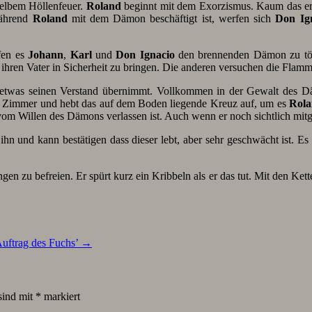
gelbem Höllenfeuer.
Roland
beginnt mit dem Exorzismus. Kaum das er 
Während
Roland
mit dem Dämon beschäftigt ist, werfen sich
Don Ig
fen es
Johann
,
Karl
und
Don
Ignacio
den brennenden Dämon zu töte
d ihren Vater in Sicherheit zu bringen. Die anderen versuchen die Flamm
etwas seinen Verstand übernimmt. Vollkommen in der Gewalt des D
s Zimmer und hebt das auf dem Boden liegende Kreuz auf, um es
Rol
om Willen des Dämons verlassen ist. Auch wenn er noch sichtlich mit
ihn und kann bestätigen dass dieser lebt, aber sehr geschwächt ist. Es
gen zu befreien. Er spürt kurz ein Kribbeln als er das tut. Mit den Ket
uftrag des Fuchs’
→
sind mit
*
markiert