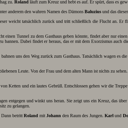
phag zu.
Roland
läuft zum Kreuz und hebt es auf. Er spürt, dass es gewe
. Unter anderem den wahren Namen des Dämons
Baluzius
und das dieser
r weicht tatsächlich zurück und tritt schließlich die Flucht an. Er f
cht einen Tunnel zu dem Gasthaus geben könnte, findet aber nur einen
u bannen. Dabei findet er heraus, das er mit dem Exorzismus auch d
d bahnen uns den Weg zurück zum Gasthaus. Tatsächlich wagen es die
bliebenen Leute. Von der Frau und dem alten Mann ist nichts zu sehen.
 von Ketten und ein lautes Gebrüll. Entschlossen gehen wir die Treppe h
gen entgegen und winkt uns heran. Sie zeigt uns ein Kreuz, das über 
sitz zu gelangen.
 Dann betritt
Roland
mit
Johann
den Raum des Jungen.
Karl
und
Do