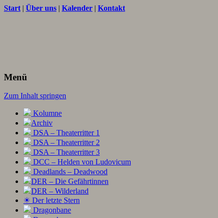
Start
|
Über uns
|
Kalender
|
Kontakt
Texte und Ideen zum Rollenspiel
THORNET
Menü
Zum Inhalt springen
Kolumne
Archiv
DSA – Theaterritter 1
DSA – Theaterritter 2
DSA – Theaterritter 3
DCC – Helden von Ludovicum
Deadlands – Deadwood
DER – Die Gefährtinnen
DER – Wilderland
☀ Der letzte Stern
Dragonbane