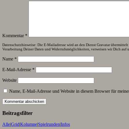
Kommentar
*
Datenschutzhinweise: Die E-Mailadresse wird an den Dienst Gravatar übermittelt (
Verarbeitung Deiner Daten und Widerrufsmöglichkeiten, verweisen wir Dich auf 
Name
*
E-Mail-Adresse
*
Website
Name, E-Mail-Adresse und Website in diesem Browser für meine
Beitragsfilter
Alle
|
Grid
|
Kolumne
|
Spielrunden
|
Infos