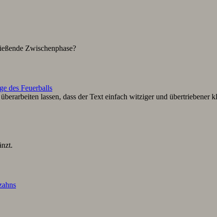
hließende Zwischenphase?
ge des Feuerballs
berarbeiten lassen, dass der Text einfach witziger und übertriebener k
nzt.
lzahns