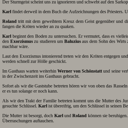
Der Sturmgeist scheint uns zu ignorieren und schwebt auf den Sarko
Karl
findet derweil in dem Buch die Aufzeichnungen des Priesters
Roland
tritt mit dem geweihtem Kreuz dem Geist gegenüber und diese
fangen die Kröten wieder an zu quaken.
Karl
beginnt den Boden zu untersuchen. Er vermutet, dass es viellei
den
Exorzismus
zu studieren um
Baluzius
aus dem Sohn des Wirts z
machbar wäre.
Laut den Exorzismus intonierend treten wir den Kröten entgegen un
werden schnell zur Hölle geschickt.
Im Gasthaus warten weiterhin
Werner von Schönstatt
und seine ver
in der Zwischenzeit ins Gasthaus gebracht.
Sofort als wir die Gaststube betreten hören wir von oben das Rasseln
er es tun solange er noch kann.
Als wir den Trakt der Familie betreten kommt uns die Mutter des Jun
gesuchte Schlüssel.
Karl
ist übereifrig, um den Schlüssel in seinen Be
Die Mutter ist besorgt, doch
Karl
und
Roland
können sie beruhigen.
Überraschungen auftauchen.