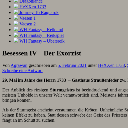
Dragonlance
HeXXen 1733
Journey To Ragnarok
Vaesen 1
Vaesen 2
WH Fantasy – Reikland
WH Fantasy – Reikspiel
WH Fantasy – Übersreik
Besessen IV – Der Exorzist
Von
Agrawan
geschrieben am
5. Februar 2021
unter
HeXXen 1733
,
Schreibe eine Antwort
29. Mai im Jahre des Herrn 1733 – Gasthaus Straußenfeder zw
Der Anblick des riesigen
Sturmgeistes
ist beeindruckend und angste
meisten Unholde in unserer Welt verantwortlich sind. Meistens fahren
bringen können.
Als der Sturmgeist erscheint verstummen die Kröten. Unheimliche St
keinen Effekt zu haben. Statt dessen schwebt der Geist des Priest
fängt an im Schutt zu suchen.