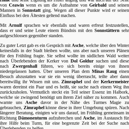
von
Ceawin
wenn es um die Aufnahme von
Geirbald
und seine
Mannen in
Sonnstatt
ging. Wegen all dieser Punkte wird er seine
Einfluss bei den Ältesten geltend machen.
Mit
Arnulf
sprachen wir ebenfalls und waren erfreut festzustellen,
dass er und seine Leute einem Bündnis mit den
Sonnstättern
sehr
aufgeschlossen gegenüber standen.
Zu guter Letzt gab es ein Gespräch mit
Asche
, welche über den Winter
keinesfalls in der Stadt bleiben wollte, uns aber nach unseren Plänen
für den Frühling fragte. Sie selbst wollte im südlichen Wald weiter
nach Überlebenden der Kerker von
Dol Goldur
suchen und dies
nach
Zwergenhall
führen, wo sich bereits einige von ihnen
niedergelassen hatten. Über unseren Plan dem
Minas Raug
einen
Besuch abzustatten war sie ein wenig überrascht, teilte aber dann
bereitwillig ihr Wissen mit uns.
Zimraphel
und der
Kerkermeister
waren dereinst ein Paar und es heißt, sie suche nach einem Weg ihn
zurückzuholen. Vermutlich steckt ein Teil seiner Essenz im Halbork,
welche sie zwingend benötigt um ihrem Ziel näher zu kommen. Auch
warnte uns
Asche
davor in der Nähe des Turmes Magie z
gebrauchen,
Zimraphel
könne diese in ihrer Umgebung spüren. Nach
längerer Beratung, einigten wir uns darauf, im Frühling gemeinsam in
Richtung
Dämonenturm
aufzubrechen und
Asche
, im Austausch fü
ihre Hilfe beim Turm, für eine begrenzte Zeit bei der Suche nach
Überlebenden zu helfen.