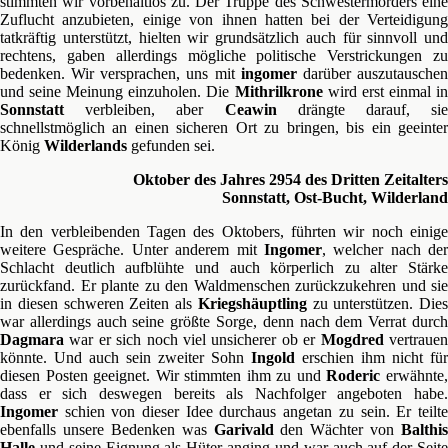
stimmten wir vorbehaltlos zu. Der Truppe des Schwestermörders eine
Zuflucht anzubieten, einige von ihnen hatten bei der Verteidigung
tatkräftig unterstützt, hielten wir grundsätzlich auch für sinnvoll und
rechtens, gaben allerdings mögliche politische Verstrickungen zu
bedenken. Wir versprachen, uns mit
ingomer
darüber auszutausche
und seine Meinung einzuholen. Die
Mithrilkrone
wird erst einmal i
Sonnstatt
verbleiben, aber
Ceawin
drängte darauf, sie
schnellstmöglich an einen sicheren Ort zu bringen, bis ein geeinter
König
Wilderlands
gefunden sei.
Oktober des Jahres 2954 des Dritten Zeitalters
Sonnstatt, Ost-Bucht, Wilderland
In den verbleibenden Tagen des Oktobers, führten wir noch einige
weitere Gespräche. Unter anderem mit
Ingomer
, welcher nach der
Schlacht deutlich aufblühte und auch körperlich zu alter Stärke
zurückfand. Er plante zu den Waldmenschen zurückzukehren und sie
in diesen schweren Zeiten als
Kriegshäuptling
zu unterstützen. Dies
war allerdings auch seine größte Sorge, denn nach dem Verrat durch
Dagmara
war er sich noch viel unsicherer ob er
Mogdred
vertraue
könnte. Und auch sein zweiter Sohn
Ingold
erschien ihm nicht für
diesen Posten geeignet. Wir stimmten ihm zu und
Roderic
erwähnte
dass er sich deswegen bereits als Nachfolger angeboten habe.
Ingomer
schien von dieser Idee durchaus angetan zu sein. Er teilte
ebenfalls unsere Bedenken was
Garivald
den Wächter von
Balthis
Halle
und seine Eignung als Hüter anging und war auch auf der Seite