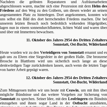
Nachdem die gröbsten Reparaturen und Aufräumarbeiten
abgeschlossen waren, machte sich eine Prozession mit dem
Helm de
Friedens
auf den Weg zu den Gräbern, um diesen wieder an seinen
angestammten Platz zu hinterlegen. Dort angekommen, konnten wir
uns selbst ein Bild des dort herrschenden Friedens machen. Die bei
unserem letzten Besuch noch bedrohlich wirkenden Hügelgräber,
lagen nun in einem sonnendurchfluteten, lichten Wald und waren über
und über mit Immertreu bewachsen.
11. Oktober des Jahres 2954 des Dritten Zeitalters
Sonnstatt, Ost-Bucht, Wilderland
Heute wurden wir zu den
Verteidigern von Sonnstatt
ernannt und es
gab uns zu Ehren eine Siegesfeier in der großen Halle. Die bronzene
Brosche in Blattform wird uns sicherlich noch lange an diese
denkwürdigen Tage zurückdenken lassen, auch wenn die letzten Tage
von harter Arbeit geprägt waren.
12. Oktober des Jahres 2954 des Dritten Zeitalters
Sonnstatt, Ost-Bucht, Wilderland
Zum Mittagessen trafen wir uns heute mit
Ceawin
, um mit ihm übe
mögliche Bündnisse und das weitere Vorgehen zur Sicherung von
Sonnstatt
zu sprechen. Seiner Idee, mit den
Leofringern
ein Bündni
einzugehen und ihnen sogar Land in der
Ostbucht
anzubieten,