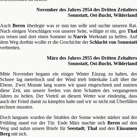
November des Jahres 2954 des Dritten Zeitalters
Sonnstatt, Ost-Bucht, Wilderland
Auch
Beren
überlegte was er nun tun solle und suchte unseren Rat
Nach einigen Vorschlägen von unserer Seite, willigte er ein, gen
Thal
zu reisen und dort einen Sommer in
Narvis
Werkstatt zu helfen. Au
dem Weg dorthin wollte er die Geschichte der
Schlacht von Sonnstatt
verbreiten.
März des Jahres 2955 des Dritten Zeitalters
Sonnstatt, Ost-Bucht, Wilderland
Mitte November begann ein eisiger Winter Einzug zu halten, der
Schnee lag meterhoch und der Wind trieb bitterkalte Luft über die
Ebene. Zwei Monate lang waren wir quasi eingeschneit und nutzten
diese Zeit, um unsere Seelen von dem Schatten des vergangenen
Jahres zu heilen. Der Vorteil an diesem Wetter war eindeutig, dass
auch der Feind damit zu kämpfen hatte und wir so nicht mit Überfällen
rechnen mussten.
Doch langsam wurden die Strahlen der Sonne wieder stärker und der
Frühling stand vor der Tür. Ende März machte sich
Beren
auf de
Weg und nahm unsere Briefe für
Seestadt
,
Thal
und den
Einsame
Berg
mit sich.