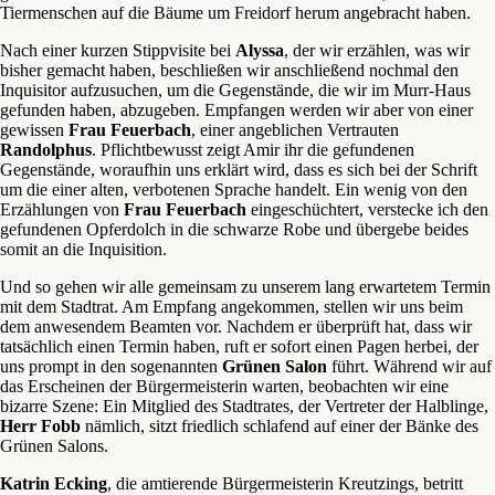
Tiermenschen auf die Bäume um Freidorf herum angebracht haben.
Nach einer kurzen Stippvisite bei
Alyssa
, der wir erzählen, was wir
bisher gemacht haben, beschließen wir anschließend nochmal den
Inquisitor aufzusuchen, um die Gegenstände, die wir im Murr-Haus
gefunden haben, abzugeben. Empfangen werden wir aber von einer
gewissen
Frau Feuerbach
, einer angeblichen Vertrauten
Randolphus
. Pflichtbewusst zeigt Amir ihr die gefundenen
Gegenstände, woraufhin uns erklärt wird, dass es sich bei der Schrift
um die einer alten, verbotenen Sprache handelt. Ein wenig von den
Erzählungen von
Frau Feuerbach
eingeschüchtert, verstecke ich den
gefundenen Opferdolch in die schwarze Robe und übergebe beides
somit an die Inquisition.
Und so gehen wir alle gemeinsam zu unserem lang erwartetem Termin
mit dem Stadtrat. Am Empfang angekommen, stellen wir uns beim
dem anwesendem Beamten vor. Nachdem er überprüft hat, dass wir
tatsächlich einen Termin haben, ruft er sofort einen Pagen herbei, der
uns prompt in den sogenannten
Grünen Salon
führt. Während wir auf
das Erscheinen der Bürgermeisterin warten, beobachten wir eine
bizarre Szene: Ein Mitglied des Stadtrates, der Vertreter der Halblinge,
Herr Fobb
nämlich, sitzt friedlich schlafend auf einer der Bänke des
Grünen Salons.
Katrin Ecking
, die amtierende Bürgermeisterin Kreutzings, betritt