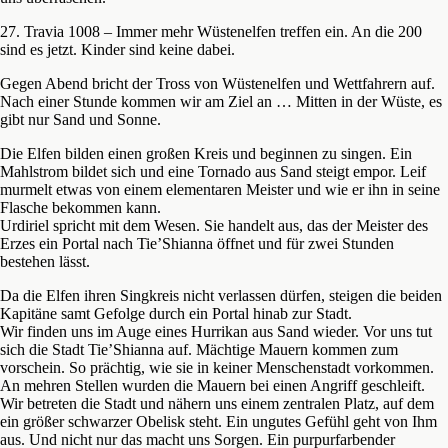
27. Travia 1008 – Immer mehr Wüstenelfen treffen ein. An die 200
sind es jetzt. Kinder sind keine dabei.
Gegen Abend bricht der Tross von Wüstenelfen und Wettfahrern auf.
Nach einer Stunde kommen wir am Ziel an … Mitten in der Wüste, es
gibt nur Sand und Sonne.
Die Elfen bilden einen großen Kreis und beginnen zu singen. Ein
Mahlstrom bildet sich und eine Tornado aus Sand steigt empor. Leif
murmelt etwas von einem elementaren Meister und wie er ihn in seine
Flasche bekommen kann.
Urdiriel spricht mit dem Wesen. Sie handelt aus, das der Meister des
Erzes ein Portal nach Tie’Shianna öffnet und für zwei Stunden
bestehen lässt.
Da die Elfen ihren Singkreis nicht verlassen dürfen, steigen die beiden
Kapitäne samt Gefolge durch ein Portal hinab zur Stadt.
Wir finden uns im Auge eines Hurrikan aus Sand wieder. Vor uns tut
sich die Stadt Tie’Shianna auf. Mächtige Mauern kommen zum
vorschein. So prächtig, wie sie in keiner Menschenstadt vorkommen.
An mehren Stellen wurden die Mauern bei einen Angriff geschleift.
Wir betreten die Stadt und nähern uns einem zentralen Platz, auf dem
ein größer schwarzer Obelisk steht. Ein ungutes Gefühl geht von Ihm
aus. Und nicht nur das macht uns Sorgen. Ein purpurfarbender