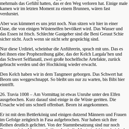
mehrmals das Gefühl hatten, das er den Weg verloren hat. Einige male
kamen wir im letzten Moment zu einem Brunnen, wären fast
verdurstet.
Aber was kümmert es uns jetzt noch. Nun sitzen wir hier in einer
Oase, die von einigen Wüstenelfen bevölkert wird. Das Wasser und
das Essen ist frisch. Schlechte Gastgeber sind die Beni Geraut Schie
sicher nicht. Auch wenn sie nicht sehr gesprächig sind.
Nur diese Urdiriel, scheinbar die Anführerin, sprach mit uns. Das es
bei ihnen eine Prophezeihung gäbe, das der Kelch Largala’hen und
das Schwert Selflanatil, zwei große hochelfische Artefakte, zurück
gebracht werden und der Hochkönig wieder erwacht.
Den Kelch haben wir in dem Tangmeer geborgen. Das Schwert hat
Beorn uns weggeschnappt. So bleibt uns nur zu warten, bis Bibi hier
eintrifft.
26. Travia 1008 – Am Vormittag ist etwas Unruhe unter den Elfen
ausgebochen. Kurz darauf sind einige in die Wüste geritten. Die
Ursache wird uns schnell offenbart. Beorn ist angekommen.
Er ist mit dem Bettlerkönig und einigen dutzend Männern und Frauen
im Gefolge zeitgleich in Fasa aufgebrochen. Nur haben sich ihre
Reihen deutlich gelichtet. Von der Stammbesatzung sind nur noch