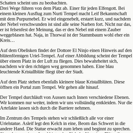
Schatten scheint uns zu beobachten.
Drei Wege führen von dem Platz ab. Einer für jeden Elfengott. Bei
einem kleinen Ausflug zum Nurti Tempel macht Leif Bekanntschaft
mit dem Purpurnebel. Er wird eingenebelt, erstarrt kurz, und nachdem
der Nebel verschwunden ist sind alle seine Narben fort. Nicht nur das,
er ist felsenfest der Meinung, das er den Nebel mit einem Zauber
weggeblasen hat. Naja, in Thorwal ist der Stammbaum wohl eher ein
Kreis…
Auf dem Obelisken findet der Dottore El Ninjo einen Hinweis auf den
blütenförmigen Uriel-Tempel. Auf einer Abbildung scheint der Tempel
über einem Platz in der Luft zu fliegen. Dies bewahrheitet sich,
nachdem wir den richtigen weg genommen haben. Eine blau
leuchtende Kristallblüte fliegt über der Stadt.
Auf dem Platz stehen ebenfalls kleinere blaue Kristallblüten. Diese
öffnen ein Portal zum Tempel. Wir gehen alle hinauf.
Der Tempel durchläuft von Aussen nach Innen verschiedene Ebenen.
Wir kommen nur weiter, indem wir uns vollständig entkleiden. Nur die
Artefakte lassen sich durch die Barriere nehmen.
Im Zentrum des Tempels stehen wir schließlich alle vor einer
Urielstatue. Asleif legt den Kelch in eine, Beorn das Schwert in die
andere Hand. Die Statue erwacht zum leben und beginnt zu sprechen.