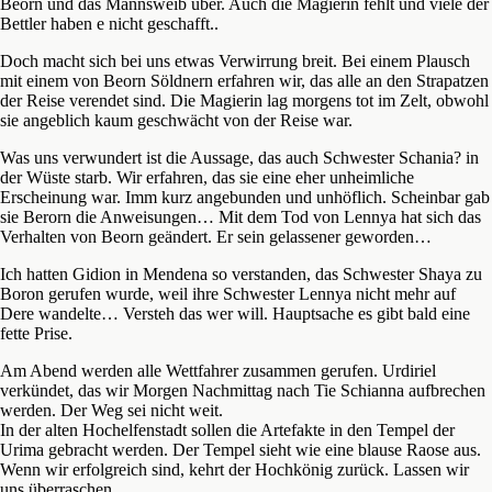
Beorn und das Mannsweib über. Auch die Magierin fehlt und viele der
Bettler haben e nicht geschafft..
Doch macht sich bei uns etwas Verwirrung breit. Bei einem Plausch
mit einem von Beorn Söldnern erfahren wir, das alle an den Strapatzen
der Reise verendet sind. Die Magierin lag morgens tot im Zelt, obwohl
sie angeblich kaum geschwächt von der Reise war.
Was uns verwundert ist die Aussage, das auch Schwester Schania? in
der Wüste starb. Wir erfahren, das sie eine eher unheimliche
Erscheinung war. Imm kurz angebunden und unhöflich. Scheinbar gab
sie Berorn die Anweisungen… Mit dem Tod von Lennya hat sich das
Verhalten von Beorn geändert. Er sein gelassener geworden…
Ich hatten Gidion in Mendena so verstanden, das Schwester Shaya zu
Boron gerufen wurde, weil ihre Schwester Lennya nicht mehr auf
Dere wandelte… Versteh das wer will. Hauptsache es gibt bald eine
fette Prise.
Am Abend werden alle Wettfahrer zusammen gerufen. Urdiriel
verkündet, das wir Morgen Nachmittag nach Tie Schianna aufbrechen
werden. Der Weg sei nicht weit.
In der alten Hochelfenstadt sollen die Artefakte in den Tempel der
Urima gebracht werden. Der Tempel sieht wie eine blause Raose aus.
Wenn wir erfolgreich sind, kehrt der Hochkönig zurück. Lassen wir
uns überraschen.