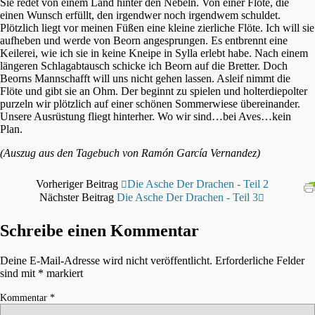
Sie redet von einem Land hinter den Nebeln. Von einer Flöte, die
einen Wunsch erfüllt, den irgendwer noch irgendwem schuldet.
Plötzlich liegt vor meinen Füßen eine kleine zierliche Flöte. Ich will sie
aufheben und werde von Beorn angesprungen. Es entbrennt eine
Keilerei, wie ich sie in keine Kneipe in Sylla erlebt habe. Nach einem
längeren Schlagabtausch schicke ich Beorn auf die Bretter. Doch
Beorns Mannschafft will uns nicht gehen lassen. Asleif nimmt die
Flöte und gibt sie an Ohm. Der beginnt zu spielen und holterdiepolter
purzeln wir plötzlich auf einer schönen Sommerwiese übereinander.
Unsere Ausrüstung fliegt hinterher. Wo wir sind…bei Aves…kein
Plan.
(Auszug aus den Tagebuch von Ramón García Vernandez)
Vorheriger Beitrag
Die Asche Der Drachen - Teil 2
Nächster Beitrag
Die Asche Der Drachen - Teil 3
Schreibe einen Kommentar
Deine E-Mail-Adresse wird nicht veröffentlicht.
Erforderliche Felder
sind mit
*
markiert
Kommentar
*