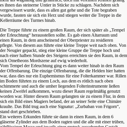
es ihnen das steinerne Untier in Stücke zu schlagen. Nachdem sich
vergewissert wurde, dass es allen gut gehe und die Tote begraben
wurde, fassten sie sich ein Herz und stiegen weiter die Treppe in die
Kellerräume des Turmes hinab.
Die Treppe führte zu einem großen Raum, der sich später als „Tempel
der Erleuchtung“ herausstellen sollte. Es gab einen Altarraum und
einen Raum, in dem anscheinend der Oberpriester zu residieren
pflegte. Von diesem aus führte eine kleine Treppe weit nach oben. Von
der Neugier gepackt, stieg eine kleine Gruppe die Treppe hoch und
nach einer halben Stunde des Steigens erreichten sie den Raum, in dem
sich Ometheons Mordszene auf ewig wiederholt.
Vom Tempel der Erleuchtung ging es dann weiter hinab in den Raum
der Offenbarung. Die einzige Offenbarung, die die Helden hier hatten
war, dass dies nur ein Euphemismus für eine Folterkammer war. Rillen
im Boden führten zu einem Loch, aus dem es rötlich nach oben
schimmerte und auch die umher liegenden Folterinstrumente ließen
keinen Zweifel aufkommen, wozu dieser Raum regelmäßig genutzt
worden war. Hinter diesem Raum gelangten sie zu einem Flur, in dem
sich ein Bild eines Magiers befand, der an seiner Seite eine Chimäre
kraulte. Das Bild trug auch eine Signatur: „Zurbaban von Frigorn“,
stand dort geschrieben.
Ein weiteres Erkunden führte sie dann in einen Raum, in dem 6
gläserne Zylinder aus dem Boden ragten und die alle mit einer trüben,
zähflüssigen Masse und jeweils einer grotesk aussehenden Gestalt