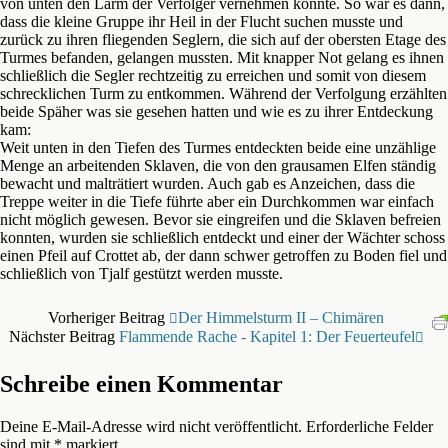
von unten den Lärm der Verfolger vernehmen konnte. So war es dann,
dass die kleine Gruppe ihr Heil in der Flucht suchen musste und
zurück zu ihren fliegenden Seglern, die sich auf der obersten Etage des
Turmes befanden, gelangen mussten. Mit knapper Not gelang es ihnen
schließlich die Segler rechtzeitig zu erreichen und somit von diesem
schrecklichen Turm zu entkommen. Während der Verfolgung erzählten
beide Späher was sie gesehen hatten und wie es zu ihrer Entdeckung
kam:
Weit unten in den Tiefen des Turmes entdeckten beide eine unzählige
Menge an arbeitenden Sklaven, die von den grausamen Elfen ständig
bewacht und malträtiert wurden. Auch gab es Anzeichen, dass die
Treppe weiter in die Tiefe führte aber ein Durchkommen war einfach
nicht möglich gewesen. Bevor sie eingreifen und die Sklaven befreien
konnten, wurden sie schließlich entdeckt und einer der Wächter schoss
einen Pfeil auf Crottet ab, der dann schwer getroffen zu Boden fiel und
schließlich von Tjalf gestützt werden musste.
Vorheriger Beitrag
Der Himmelsturm II – Chimären
Nächster Beitrag
Flammende Rache - Kapitel 1: Der Feuerteufel
Schreibe einen Kommentar
Deine E-Mail-Adresse wird nicht veröffentlicht.
Erforderliche Felder
sind mit
*
markiert