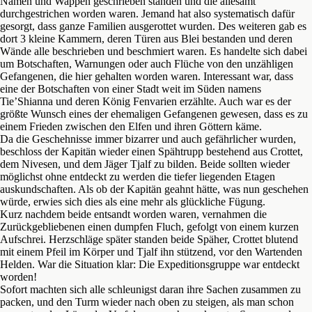
Namen und Wappen geschrieben standen und die allesamt
durchgestrichen worden waren. Jemand hat also systematisch dafür
gesorgt, dass ganze Familien ausgerottet wurden. Des weiteren gab es
dort 3 kleine Kammern, deren Türen aus Blei bestanden und deren
Wände alle beschrieben und beschmiert waren. Es handelte sich dabei
um Botschaften, Warnungen oder auch Flüche von den unzähligen
Gefangenen, die hier gehalten worden waren. Interessant war, dass
eine der Botschaften von einer Stadt weit im Süden namens
Tie’Shianna und deren König Fenvarien erzählte. Auch war es der
größte Wunsch eines der ehemaligen Gefangenen gewesen, dass es zu
einem Frieden zwischen den Elfen und ihren Göttern käme.
Da die Geschehnisse immer bizarrer und auch gefährlicher wurden,
beschloss der Kapitän wieder einen Spähtrupp bestehend aus Crottet,
dem Nivesen, und dem Jäger Tjalf zu bilden. Beide sollten wieder
möglichst ohne entdeckt zu werden die tiefer liegenden Etagen
auskundschaften. Als ob der Kapitän geahnt hätte, was nun geschehen
würde, erwies sich dies als eine mehr als glückliche Fügung.
Kurz nachdem beide entsandt worden waren, vernahmen die
Zurückgebliebenen einen dumpfen Fluch, gefolgt von einem kurzen
Aufschrei. Herzschläge später standen beide Späher, Crottet blutend
mit einem Pfeil im Körper und Tjalf ihn stützend, vor den Wartenden
Helden. War die Situation klar: Die Expeditionsgruppe war entdeckt
worden!
Sofort machten sich alle schleunigst daran ihre Sachen zusammen zu
packen, und den Turm wieder nach oben zu steigen, als man schon