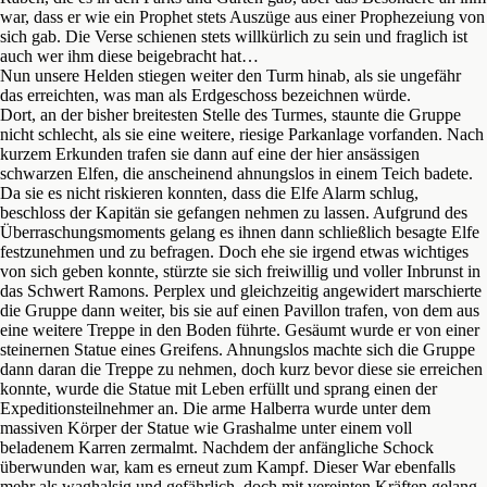
war, dass er wie ein Prophet stets Auszüge aus einer Prophezeiung von
sich gab. Die Verse schienen stets willkürlich zu sein und fraglich ist
auch wer ihm diese beigebracht hat…
Nun unsere Helden stiegen weiter den Turm hinab, als sie ungefähr
das erreichten, was man als Erdgeschoss bezeichnen würde.
Dort, an der bisher breitesten Stelle des Turmes, staunte die Gruppe
nicht schlecht, als sie eine weitere, riesige Parkanlage vorfanden. Nach
kurzem Erkunden trafen sie dann auf eine der hier ansässigen
schwarzen Elfen, die anscheinend ahnungslos in einem Teich badete.
Da sie es nicht riskieren konnten, dass die Elfe Alarm schlug,
beschloss der Kapitän sie gefangen nehmen zu lassen. Aufgrund des
Überraschungsmoments gelang es ihnen dann schließlich besagte Elfe
festzunehmen und zu befragen. Doch ehe sie irgend etwas wichtiges
von sich geben konnte, stürzte sie sich freiwillig und voller Inbrunst in
das Schwert Ramons. Perplex und gleichzeitig angewidert marschierte
die Gruppe dann weiter, bis sie auf einen Pavillon trafen, von dem aus
eine weitere Treppe in den Boden führte. Gesäumt wurde er von einer
steinernen Statue eines Greifens. Ahnungslos machte sich die Gruppe
dann daran die Treppe zu nehmen, doch kurz bevor diese sie erreichen
konnte, wurde die Statue mit Leben erfüllt und sprang einen der
Expeditionsteilnehmer an. Die arme Halberra wurde unter dem
massiven Körper der Statue wie Grashalme unter einem voll
beladenem Karren zermalmt. Nachdem der anfängliche Schock
überwunden war, kam es erneut zum Kampf. Dieser War ebenfalls
mehr als waghalsig und gefährlich, doch mit vereinten Kräften gelang