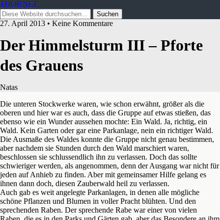
THORNET
27. April 2013 • Keine Kommentare
Der Himmelsturm III – Pforte
des Grauens
Natas
Die unteren Stockwerke waren, wie schon erwähnt, größer als die
oberen und hier war es auch, dass die Gruppe auf etwas stießen, das
ebenso wie ein Wunder aussehen mochte: Ein Wald. Ja, richtig, ein
Wald. Kein Garten oder gar eine Parkanlage, nein ein richtiger Wald.
Die Ausmaße des Waldes konnte die Gruppe nicht genau bestimmen,
aber nachdem sie Stunden durch den Wald marschiert waren,
beschlossen sie schlussendlich ihn zu verlassen. Doch das sollte
schwieriger werden, als angenommen, denn der Ausgang war nicht für
jeden auf Anhieb zu finden. Aber mit gemeinsamer Hilfe gelang es
ihnen dann doch, diesen Zauberwald heil zu verlassen.
Auch gab es weit angelegte Parkanlagen, in denen alle mögliche
schöne Pflanzen und Blumen in voller Pracht blühten. Und den
sprechenden Raben. Der sprechende Rabe war einer von vielen
Raben, die es in den Parks und Gärten gab, aber das Besondere an ihm