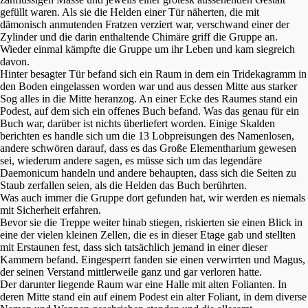
gefüllt waren. Als sie die Helden einer Tür näherten, die mit
dämonisch anmutenden Fratzen verziert war, verschwand einer der
Zylinder und die darin enthaltende Chimäre griff die Gruppe an.
Wieder einmal kämpfte die Gruppe um ihr Leben und kam siegreich
davon.
Hinter besagter Tür befand sich ein Raum in dem ein Tridekagramm in
den Boden eingelassen worden war und aus dessen Mitte aus starker
Sog alles in die Mitte heranzog. An einer Ecke des Raumes stand ein
Podest, auf dem sich ein offenes Buch befand. Was das genau für ein
Buch war, darüber ist nichts überliefert worden. Einige Skalden
berichten es handle sich um die 13 Lobpreisungen des Namenlosen,
andere schwören darauf, dass es das Große Elementharium gewesen
sei, wiederum andere sagen, es müsse sich um das legendäre
Daemonicum handeln und andere behaupten, dass sich die Seiten zu
Staub zerfallen seien, als die Helden das Buch berührten.
Was auch immer die Gruppe dort gefunden hat, wir werden es niemals
mit Sicherheit erfahren.
Bevor sie die Treppe weiter hinab stiegen, riskierten sie einen Blick in
eine der vielen kleinen Zellen, die es in dieser Etage gab und stellten
mit Erstaunen fest, dass sich tatsächlich jemand in einer dieser
Kammern befand. Eingesperrt fanden sie einen verwirrten und Magus,
der seinen Verstand mittlerweile ganz und gar verloren hatte.
Der darunter liegende Raum war eine Halle mit alten Folianten. In
deren Mitte stand ein auf einem Podest ein alter Foliant, in dem diverse