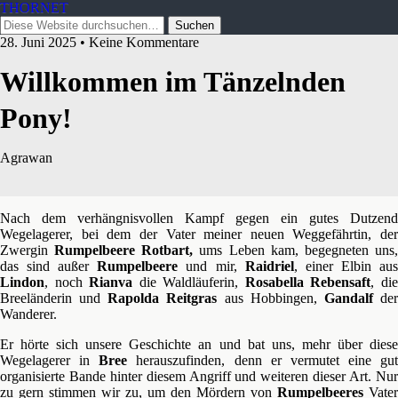
THORNET
28. Juni 2025 • Keine Kommentare
Willkommen im Tänzelnden
Pony!
Agrawan
Nach dem verhängnisvollen Kampf gegen ein gutes Dutzend
Wegelagerer, bei dem der Vater meiner neuen Weggefährtin, der
Zwergin
Rumpelbeere Rotbart,
ums Leben kam, begegneten uns
das sind außer
Rumpelbeere
und mir,
Raidriel
, einer Elbin au
Lindon
, noch
Rianva
die Waldläuferin,
Rosabella Rebensaft
, di
Breeländerin und
Rapolda Reitgras
aus Hobbingen,
Gandalf
de
Wanderer.
Er hörte sich unsere Geschichte an und bat uns, mehr über diese
Wegelagerer in
Bree
herauszufinden, denn er vermutet eine gut
organisierte Bande hinter diesem Angriff und weiteren dieser Art. Nur
zu gern stimmen wir zu, um den Mördern von
Rumpelbeeres
Vater