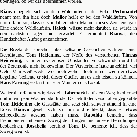
überlegen, ob wir das übernehmen wollen.
Rianva
begiebt sich zu dem Waldläufer in der Ecke.
Pechmantel
nennt man ihn hier, doch
Mallor
heißt er bei den Waldläufern. Vo
ihm erfährt sie, dass es vor Jahrzehnten Männer dieses Zeichens gab.
Eine andere Waldläuferin,
Haleth
, wüsste mehr darüber, sie würde in
den nächsten Tagen hier erwartet. Er ermuntert
Rianva
, den
Kundschafter Auftrag anzunehmen.
Die Breeländer sprechen über seltsame Geschehen während einer
Beerdigung.
Tom Heidening
, der Neffe des verstorbenen
Timea
Heidening
, ist unter mysteriösen Umständen verschwunden und hat
der Zeremonie nicht beigewohnt. Der Verstorbene hatte angeblich viel
Geld. Man weiß weder wo, noch woher, doch immer, wenn er etwas
begehrte, bediente er sich dieser Quelle, um es sich leisten zu können.
Hans Farning
verlässt mit vier Männern das Lokal.
Weiterhin erfahren wir, dass ein
Jahrmarkt
auf dem Weg hierher sei
und in ein paar Wochen stattfinde. Da betritt der verschollen geglaubte
Tom Heidening
die Gaststätte und setzt sich schwer atmend in eine
Ecke.
Rianva
gesellt sich zu ihm und entdeckt, dass er etwa
schreckliches gesehen haben muss.
Rapolda
bemerkt, dass
Fremdländer mit einem Zwerg den Jungen und unsere Bemühungen
beobachten.
Rosabella
beruhigt
Tom
. Da bemerke ich, dass der
Zwerg weg ist.