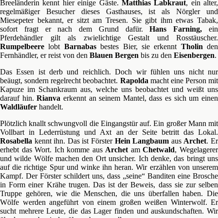
Breeländerin kennt hier einige Gäste.
Matthias Labkraut
, ein alter,
regelmäßiger Besucher dieses Gasthauses, ist als Nörgler und
Miesepeter bekannt, er sitzt am Tresen. Sie gibt ihm etwas Tabak,
sofort fragt er nach dem Grund dafür.
Hans Farning,
ei
Pferdehändler gilt als zwielichtige Gestalt und Rosstäuscher.
Rumpelbeere
lobt
Barnabas
bestes Bier, sie erkennt
Tholin
den
Fernhändler, er reist von den
Blauen Bergen
bis zu den
Eisenbergen
.
Das Essen ist derb und reichlich. Doch wir fühlen uns nicht nur
beäugt, sondern regelrecht beobachtet.
Rapolda
macht eine Person mit
Kapuze im Schankraum aus, welche uns beobachtet und weißt uns
darauf hin.
Rianva
erkennt an seinem Mantel, dass es sich um eine
Waldläufer
handelt.
Plötzlich knallt schwungvoll die Eingangstür auf. Ein großer Mann mit
Vollbart in Lederrüstung und Axt an der Seite betritt das Lokal.
Rosabella
kennt ihn. Das ist Förster
Hein Langbaum
aus
Archet
. E
erhebt das Wort. Ich komme aus
Archet
am
Chetwald
, Wegelagere
und wilde Wölfe machen den Ort unsicher. Ich denke, das bringt uns
auf die richtige Spur und winke ihn heran. Wir erzählen von unserem
Kampf. Der Förster schildert uns, dass „seine“ Banditen eine Brosche
in Form einer Krähe trugen. Das ist der Beweis, dass sie zur selben
Truppe gehören, wie die Menschen, die uns überfallen haben. Die
Wölfe werden angeführt von einem großen weißen Winterwolf. Er
sucht mehrere Leute, die das Lager finden und auskundschaften. Wir