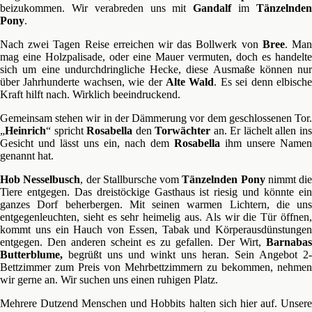
beizukommen. Wir verabreden uns mit
Gandalf
im
Tänzelnde
Pony
.
Nach zwei Tagen Reise erreichen wir das Bollwerk von
Bree
. Ma
mag eine Holzpalisade, oder eine Mauer vermuten, doch es handelte
sich um eine undurchdringliche Hecke, diese Ausmaße können nur
über Jahrhunderte wachsen, wie der
Alte Wald
. Es sei denn elbisch
Kraft hilft nach. Wirklich beeindruckend.
Gemeinsam stehen wir in der Dämmerung vor dem geschlossenen Tor.
„
Heinrich
“ spricht
Rosabella
den
Torwächter
an. Er lächelt allen in
Gesicht und lässt uns ein, nach dem
Rosabella
ihm unsere Namen
genannt hat.
Hob Nesselbusch
, der Stallbursche vom
Tänzelnden Pony
nimmt die
Tiere entgegen. Das dreistöckige Gasthaus ist riesig und könnte ein
ganzes Dorf beherbergen. Mit seinen warmen Lichtern, die uns
entgegenleuchten, sieht es sehr heimelig aus. Als wir die Tür öffnen,
kommt uns ein Hauch von Essen, Tabak und Körperausdünstungen
entgegen. Den anderen scheint es zu gefallen. Der Wirt,
Barnabas
Butterblume,
begrüßt uns und winkt uns heran. Sein Angebot 2-
Bettzimmer zum Preis von Mehrbettzimmern zu bekommen, nehmen
wir gerne an. Wir suchen uns einen ruhigen Platz.
Mehrere Dutzend Menschen und Hobbits halten sich hier auf. Unsere