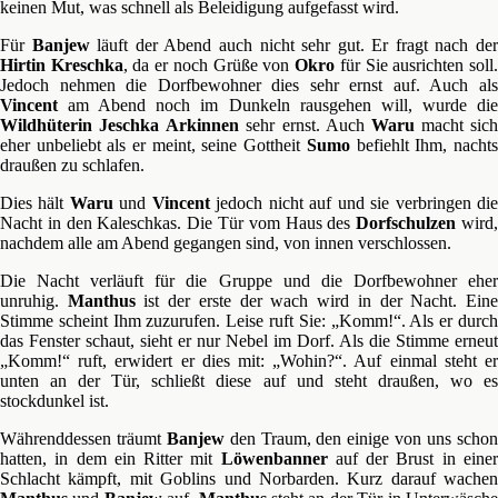
keinen Mut, was schnell als Beleidigung aufgefasst wird.
Für
Banjew
läuft der Abend auch nicht sehr gut. Er fragt nach de
Hirtin Kreschka
, da er noch Grüße von
Okro
für Sie ausrichten soll
Jedoch nehmen die Dorfbewohner dies sehr ernst auf. Auch als
Vincent
am Abend noch im Dunkeln rausgehen will, wurde die
Wildhüterin Jeschka
Arkinnen
sehr ernst. Auch
Waru
macht sich
eher unbeliebt als er meint, seine Gottheit
Sumo
befiehlt Ihm, nacht
draußen zu schlafen.
Dies hält
Waru
und
Vincent
jedoch nicht auf und sie verbringen di
Nacht in den Kaleschkas. Die Tür vom Haus des
Dorfschulzen
wird
nachdem alle am Abend gegangen sind, von innen verschlossen.
Die Nacht verläuft für die Gruppe und die Dorfbewohner eher
unruhig.
Manthus
ist der erste der wach wird in der Nacht. Ein
Stimme scheint Ihm zuzurufen. Leise ruft Sie: „Komm!“. Als er durch
das Fenster schaut, sieht er nur Nebel im Dorf. Als die Stimme erneut
„Komm!“ ruft, erwidert er dies mit: „Wohin?“. Auf einmal steht er
unten an der Tür, schließt diese auf und steht draußen, wo es
stockdunkel ist.
Währenddessen träumt
Banjew
den Traum, den einige von uns scho
hatten, in dem ein Ritter mit
Löwenbanner
auf der Brust in eine
Schlacht kämpft, mit Goblins und Norbarden. Kurz darauf wachen