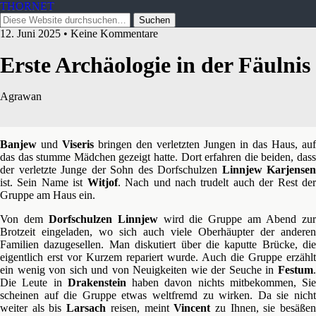
THORNET
12. Juni 2025 • Keine Kommentare
Erste Archäologie in der Fäulnis
Agrawan
Banjew
und
Viseris
bringen den verletzten Jungen in das Haus, auf
das das stumme Mädchen gezeigt hatte. Dort erfahren die beiden, dass
der verletzte Junge der Sohn des Dorfschulzen
Linnjew Karjensen
ist. Sein Name ist
Witjof
. Nach und nach trudelt auch der Rest de
Gruppe am Haus ein.
Von dem
Dorfschulzen Linnjew
wird die Gruppe am Abend zu
Brotzeit eingeladen, wo sich auch viele Oberhäupter der anderen
Familien dazugesellen. Man diskutiert über die kaputte Brücke, die
eigentlich erst vor Kurzem repariert wurde. Auch die Gruppe erzählt
ein wenig von sich und von Neuigkeiten wie der Seuche in
Festum
.
Die Leute in
Drakenstein
haben davon nichts mitbekommen, Sie
scheinen auf die Gruppe etwas weltfremd zu wirken. Da sie nicht
weiter als bis
Larsach
reisen, meint
Vincent
zu Ihnen, sie besäße