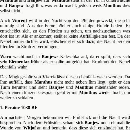
Manthus
und
Banjew
auf.
Manthus
steht an der Tür in Unterwäsch
und
Banjew
fragt Ihn, was er da macht, jedoch weiß
Manthus
die
selbst nicht.
Auch
Vincent
wird in der Nacht von den Pferden geweckt, die seh
unruhig sind. Aus der Ferne hört er auch einige Hunde bellen. Er
entscheidet sich, zu den Pferden zu gehen, um nachzuschauen was
dort los ist. Als er ankommt, stellt er keine Auffälligkeiten fest. Da der
Nebel immer dichter wird, entscheidet er sich dazu, die Nacht bei den
Pferden im Stroh zu verbringen.
Waru
wacht auch in
Banjews
Kaleschka auf, da er spürt, dass sic
sein
Elementar
früher als er sollte aufgelöst hat. Er nimmt den Nebe
ebenfalls wahr.
Das Magiegespür von
Viseris
lässt diesen ebenfalls wach werden. Da
Ihm auffällt, dass
Manthus
nicht mehr neben Ihm liegt, geht er de
Turm herunter und sieht
Banjew
und
Manthus
miteinander reden.
Nach einem kurzen Gespräch geht er mit
Manthus
wieder hoch, um
weiter zu schlafen.
1. Peraine 1038 BF
Am nächsten Morgen bekommen wir Frühstück und die Nacht wird
besprochen. Nach dem Frühstück schaut sich
Banjew
noch einmal die
Wunde von
Witjof
an und bemerkt, dass diese sich entzündet hat. E