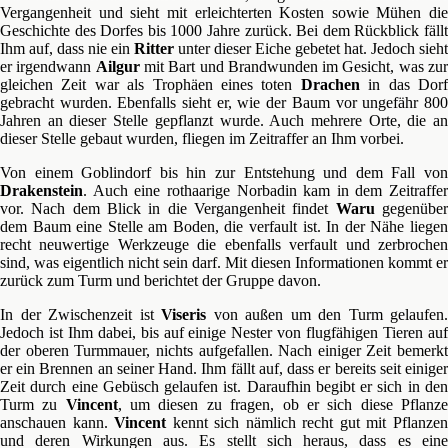
Vergangenheit und sieht mit erleichterten Kosten sowie Mühen die
Geschichte des Dorfes bis 1000 Jahre zurück. Bei dem Rückblick fällt
Ihm auf, dass nie ein
Ritter
unter dieser Eiche gebetet hat. Jedoch sieht
er irgendwann
Ailgur
mit Bart und Brandwunden im Gesicht, was zu
gleichen Zeit war als Trophäen eines toten
Drachen
in das Dor
gebracht wurden. Ebenfalls sieht er, wie der Baum vor ungefähr 800
Jahren an dieser Stelle gepflanzt wurde. Auch mehrere Orte, die an
dieser Stelle gebaut wurden, fliegen im Zeitraffer an Ihm vorbei.
Von einem Goblindorf bis hin zur Entstehung und dem Fall von
Drakenstein
. Auch eine rothaarige Norbadin kam in dem Zeitraffer
vor. Nach dem Blick in die Vergangenheit findet
Waru
gegenübe
dem Baum eine Stelle am Boden, die verfault ist. In der Nähe liegen
recht neuwertige Werkzeuge die ebenfalls verfault und zerbrochen
sind, was eigentlich nicht sein darf. Mit diesen Informationen kommt er
zurück zum Turm und berichtet der Gruppe davon.
In der Zwischenzeit ist
Viseris
von außen um den Turm gelaufen.
Jedoch ist Ihm dabei, bis auf einige Nester von flugfähigen Tieren auf
der oberen Turmmauer, nichts aufgefallen. Nach einiger Zeit bemerkt
er ein Brennen an seiner Hand. Ihm fällt auf, dass er bereits seit einiger
Zeit durch eine Gebüsch gelaufen ist. Daraufhin begibt er sich in den
Turm zu
Vincent
, um diesen zu fragen, ob er sich diese Pflanz
anschauen kann.
Vincent
kennt sich nämlich recht gut mit Pflanze
und deren Wirkungen aus. Es stellt sich heraus, dass es eine