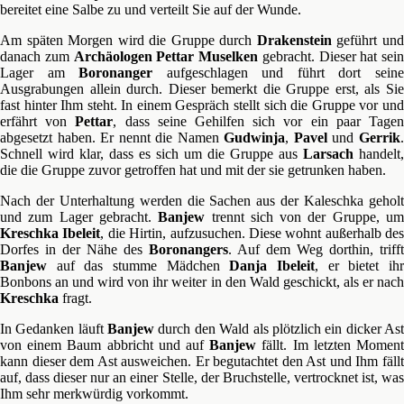
bereitet eine Salbe zu und verteilt Sie auf der Wunde.
Am späten Morgen wird die Gruppe durch
Drakenstein
geführt un
danach zum
Archäologen
Pettar Muselken
gebracht. Dieser hat sein
Lager am
Boronanger
aufgeschlagen und führt dort sein
Ausgrabungen allein durch. Dieser bemerkt die Gruppe erst, als Sie
fast hinter Ihm steht. In einem Gespräch stellt sich die Gruppe vor und
erfährt von
Pettar
, dass seine Gehilfen sich vor ein paar Tage
abgesetzt haben. Er nennt die Namen
Gudwinja
,
Pavel
und
Gerrik
Schnell wird klar, dass es sich um die Gruppe aus
Larsach
handelt,
die die Gruppe zuvor getroffen hat und mit der sie getrunken haben.
Nach der Unterhaltung werden die Sachen aus der Kaleschka geholt
und zum Lager gebracht.
Banjew
trennt sich von der Gruppe, u
Kreschka Ibeleit
, die Hirtin, aufzusuchen. Diese wohnt außerhalb des
Dorfes in der Nähe des
Boronangers
. Auf dem Weg dorthin, trifft
Banjew
auf das stumme Mädchen
Danja Ibeleit
, er bietet ih
Bonbons an und wird von ihr weiter in den Wald geschickt, als er nach
Kreschka
fragt.
In Gedanken läuft
Banjew
durch den Wald als plötzlich ein dicker As
von einem Baum abbricht und auf
Banjew
fällt. Im letzten Momen
kann dieser dem Ast ausweichen. Er begutachtet den Ast und Ihm fällt
auf, dass dieser nur an einer Stelle, der Bruchstelle, vertrocknet ist, was
Ihm sehr merkwürdig vorkommt.