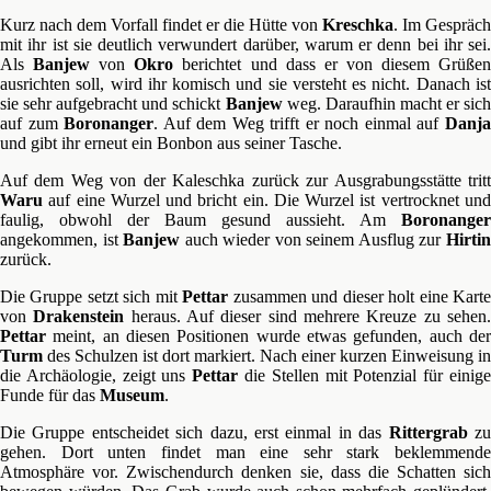
Kurz nach dem Vorfall findet er die Hütte von
Kreschka
. Im Gespräch
mit ihr ist sie deutlich verwundert darüber, warum er denn bei ihr sei.
Als
Banjew
von
Okro
berichtet und dass er von diesem Grüße
ausrichten soll, wird ihr komisch und sie versteht es nicht. Danach ist
sie sehr aufgebracht und schickt
Banjew
weg. Daraufhin macht er sich
auf zum
Boronanger
. Auf dem Weg trifft er noch einmal auf
Danj
und gibt ihr erneut ein Bonbon aus seiner Tasche.
Auf dem Weg von der Kaleschka zurück zur Ausgrabungsstätte tritt
Waru
auf eine Wurzel und bricht ein. Die Wurzel ist vertrocknet und
faulig, obwohl der Baum gesund aussieht. Am
Boronanger
angekommen, ist
Banjew
auch wieder von seinem Ausflug zur
Hirti
zurück.
Die Gruppe setzt sich mit
Pettar
zusammen und dieser holt eine Kart
von
Drakenstein
heraus. Auf dieser sind mehrere Kreuze zu sehen
Pettar
meint, an diesen Positionen wurde etwas gefunden, auch der
Turm
des Schulzen ist dort markiert. Nach einer kurzen Einweisung in
die Archäologie, zeigt uns
Pettar
die Stellen mit Potenzial für einig
Funde für das
Museum
.
Die Gruppe entscheidet sich dazu, erst einmal in das
Rittergrab
z
gehen. Dort unten findet man eine sehr stark beklemmende
Atmosphäre vor. Zwischendurch denken sie, dass die Schatten sich