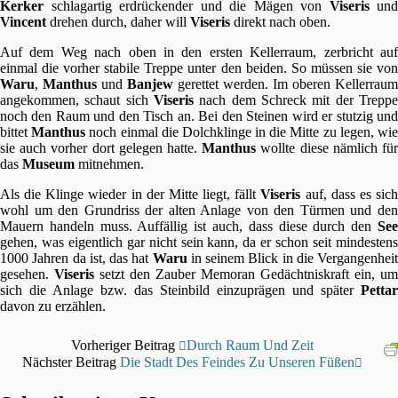
Kerker
schlagartig erdrückender und die Mägen von
Viseris
und
Vincent
drehen durch, daher will
Viseris
direkt nach oben.
Auf dem Weg nach oben in den ersten Kellerraum, zerbricht auf
einmal die vorher stabile Treppe unter den beiden. So müssen sie von
Waru
,
Manthus
und
Banjew
gerettet werden. Im oberen Kellerraum
angekommen, schaut sich
Viseris
nach dem Schreck mit der Treppe
noch den Raum und den Tisch an. Bei den Steinen wird er stutzig und
bittet
Manthus
noch einmal die Dolchklinge in die Mitte zu legen, wi
sie auch vorher dort gelegen hatte.
Manthus
wollte diese nämlich fü
das
Museum
mitnehmen.
Als die Klinge wieder in der Mitte liegt, fällt
Viseris
auf, dass es sic
wohl um den Grundriss der alten Anlage von den Türmen und den
Mauern handeln muss. Auffällig ist auch, dass diese durch den
See
gehen, was eigentlich gar nicht sein kann, da er schon seit mindestens
1000 Jahren da ist, das hat
Waru
in seinem Blick in die Vergangenheit
gesehen.
Viseris
setzt den Zauber Memoran Gedächtniskraft ein, um
sich die Anlage bzw. das Steinbild einzuprägen und später
Pettar
davon zu erzählen.
Vorheriger Beitrag
Durch Raum Und Zeit
Nächster Beitrag
Die Stadt Des Feindes Zu Unseren Füßen