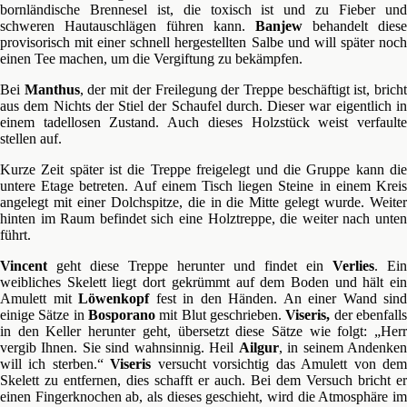
bornländische Brennesel ist, die toxisch ist und zu Fieber und
schweren Hautauschlägen führen kann.
Banjew
behandelt diese
provisorisch mit einer schnell hergestellten Salbe und will später noch
einen Tee machen, um die Vergiftung zu bekämpfen.
Bei
Manthus
, der mit der Freilegung der Treppe beschäftigt ist, brich
aus dem Nichts der Stiel der Schaufel durch. Dieser war eigentlich in
einem tadellosen Zustand. Auch dieses Holzstück weist verfaulte
stellen auf.
Kurze Zeit später ist die Treppe freigelegt und die Gruppe kann die
untere Etage betreten. Auf einem Tisch liegen Steine in einem Kreis
angelegt mit einer Dolchspitze, die in die Mitte gelegt wurde. Weiter
hinten im Raum befindet sich eine Holztreppe, die weiter nach unten
führt.
Vincent
geht diese Treppe herunter und findet ein
Verlies
. Ein
weibliches Skelett liegt dort gekrümmt auf dem Boden und hält ein
Amulett mit
Löwenkopf
fest in den Händen. An einer Wand sind
einige Sätze in
Bosporano
mit Blut geschrieben.
Viseris,
der ebenfall
in den Keller herunter geht, übersetzt diese Sätze wie folgt: „Herr
vergib Ihnen. Sie sind wahnsinnig. Heil
Ailgur
, in seinem Andenke
will ich sterben.“
Viseris
versucht vorsichtig das Amulett von de
Skelett zu entfernen, dies schafft er auch. Bei dem Versuch bricht er
einen Fingerknochen ab, als dieses geschieht, wird die Atmosphäre im