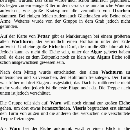
bewegen würden. Das Grab wurde auch schon mehrfach geplündert.
Es liegen zudem einige Ritter in dem Grab, die unnatürliche Wunden
aufweisen, wie große Kratzspuren die vermutlich von
Drachen
stammen. Bei einigen fehlen zudem auch Gliedmaßen wie Beine oder
Arme. Weiteres wurde von der Gruppe in dem Grab jedoch nicht
gefunden.
Auf der Karte von
Pettar
gibt es Markierungen bei einem größere
alten
Wachturm
, der vermutlich einen Hohlraum unter der Erde
aufweist. Und eine große
Eiche
im Dorf, die um die 800 Jahre alt ist.
Jedoch kann es nicht die Eiche sein, unter der
Algur
gebetet habe
soll, da diese zu dem Zeitpunkt noch zu klein war.
Algurs
Eiche sol
schon ausgewachsen gewesen sein.
Nach dem Mittag wurde entschieden, den alten
Wachturm
zu
untersuchen und zu versuchen, den Hohlraum freizulegen. Der Turm
war früher mit drei Etagen ausgestattet, das Dach ist mittlerweile nicht
mehr vorhanden jedoch ist die erste Etage noch da. Die Treppe nach
unten ist jedoch verschüttet.
Die Gruppe teilt sich auf,
Waru
will noch einmal zur großen
Eich
gehen, um dort etwas herauszufinden,
Viseris
begutachtet erst einmal
den Turm von außen und die anderen drei versuchen die verschüttete
Treppe freizulegen.
Als
Waru
bei der
Eiche
ankommt, wagt er einen Blick in di