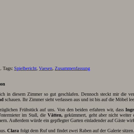
n
. Tags:
Spielbericht
,
Vaesen
,
Zusammenfassung
son
ich in diesem Zimmer so gut geschlafen. Dennoch steckt mir die ve
nd
schauen. Ihr Zimmer sieht verlassen aus und ist bis auf die Möbel le
züglichen Frühstück auf uns. Von den beiden erfahren wir, dass
Ing
ntermieter im Stall, die
Vätten,
gekümmert, geht aber nicht weiter d
mern. Außerdem würde ein gepflegter Garten einladender auf Gäste wi
aus.
Clara
folgt dem Ruf und findet zwei Raben auf der Galerie sitzen