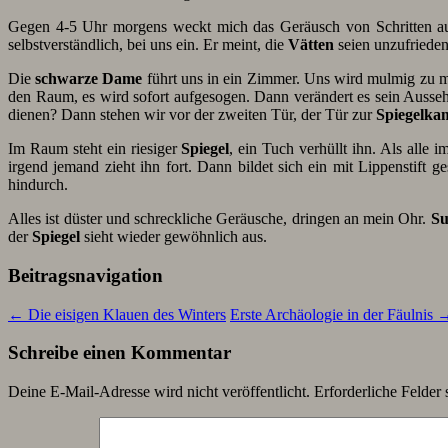
Gegen 4-5 Uhr morgens weckt mich das Geräusch von Schritten a
selbstverständlich, bei uns ein. Er meint, die
Vätten
seien unzufrieden
Die
schwarze Dame
führt uns in ein Zimmer. Uns wird mulmig zu mu
den Raum, es wird sofort aufgesogen. Dann verändert es sein Ausse
dienen? Dann stehen wir vor der zweiten Tür, der Tür zur
Spiegelk
Im Raum steht ein riesiger
Spiegel
, ein Tuch verhüllt ihn. Als alle 
irgend jemand zieht ihn fort. Dann bildet sich ein mit Lippenstift g
hindurch.
Alles ist düster und schreckliche Geräusche, dringen an mein Ohr.
S
der
Spiegel
sieht wieder gewöhnlich aus.
Beitragsnavigation
←
Die eisigen Klauen des Winters
Erste Archäologie in der Fäulnis
Schreibe einen Kommentar
Deine E-Mail-Adresse wird nicht veröffentlicht.
Erforderliche Felder 