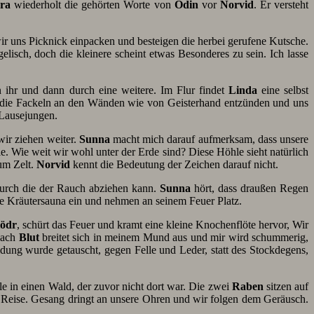
ra
wiederholt die gehörten Worte von
Odin
vor
Norvid
. Er versteht
wir uns Picknick einpacken und besteigen die herbei gerufene Kutsche.
gelisch, doch die kleinere scheint etwas Besonderes zu sein. Ich lasse
en ihr und dann durch eine weitere. Im Flur findet
Linda
eine selbst
h die Fackeln an den Wänden wie von Geisterhand entzünden und uns
 Lausejungen.
wir ziehen weiter.
Sunna
macht mich darauf aufmerksam, dass unsere
. Wie weit wir wohl unter der Erde sind? Diese Höhle sieht natürlich
um Zelt.
Norvid
kennt die Bedeutung der Zeichen darauf nicht.
durch die der Rauch abziehen kann.
Sunna
hört, dass draußen Regen
 die Kräutersauna ein und nehmen an seinem Feuer Platz.
ödr
, schürt das Feuer und kramt eine kleine Knochenflöte hervor, Wir
nach
Blut
breitet sich in meinem Mund aus und mir wird schummerig,
dung wurde getauscht, gegen Felle und Leder, statt des Stockdegens,
le in einen Wald, der zuvor nicht dort war. Die zwei
Raben
sitzen auf
en Reise. Gesang dringt an unsere Ohren und wir folgen dem Geräusch.