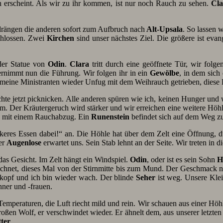
 erscheint. Als wir zu ihr kommen, ist nur noch Rauch zu sehen.
Cla
drängen die anderen sofort zum Aufbruch nach
Alt-Upsala
. So lassen 
chlossen. Zwei
Kirchen
sind unser nächstes Ziel. Die größere ist evan
 der Statue von
Odin
.
Clara
tritt durch eine geöffnete Tür, wir folg
ernimmt nun die Führung. Wir folgen ihr in ein
Gewölbe
, in dem sic
n meine Ministranten wieder Unfug mit dem Weihrauch getrieben, diese
te jetzt picknicken. Alle anderen spüren wie ich, keinen Hunger und 
. Der Kräutergeruch wird stärker und wir erreichen eine weitere Höhle
en mit einem Rauchabzug. Ein
Runenstein
befindet sich auf dem Weg z
keres Essen dabei!“ an. Die Höhle hat über dem Zelt eine Öffnung, 
Der
Augenlose
erwartet uns. Sein Stab lehnt an der Seite. Wir treten in
das Gesicht. Im Zelt hängt ein Windspiel.
Odin
, oder ist es sein Sohn
H
zeichnet, dieses Mal von der Stirnmitte bis zum Mund. Der Geschmack 
erkopf und ich bin wieder wach. Der blinde
Seher
ist weg. Unsere Klei
ner und -frauen.
 Temperaturen, die Luft riecht mild und rein. Wir schauen aus einer Höh
roßen Wolf, er verschwindet wieder. Er ähnelt dem, aus unserer letzt
ter
.