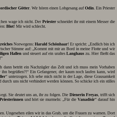
ordischer Götter
. Wir hören einen Lobgesang auf
Odin
. Ein Priester
schen wage ich nicht. Der
Priester
schneidet ihr mit einem Messer die
fen:
Blot
! Mir wird schlecht.
reiches
Norwegens:
Harald Schönhaar
! Er spricht: „Endlich bin ich
rischer Stimme auf: „Kommt mit mir an Bord in meine Flotte und wir
iligen Hallen
und steuert auf ein uraltes
Langhaus
zu. Hier fließt das
!”
 dann betritt ein Nachzügler das Zelt und ich muss mein Vorhaben
r ihn begrüßen?!“ Ein Gefangener, der kaum noch laufen kann, wird
ler
“ unterzogen. Ich sehe mich nicht in der Lage, diese Grausamkeit
nd durch uns nicht verhindert werden können. So schicke ich ein stilles
gt. Sie deutet uns an, ihr zu folgen. Die
Dienerin Freyas
, trifft sich
Priesterinnen
und hört sie murmeln: „Für die
Vanadisir
“ darauf hin
ten. Ungesehen eilen wir in das Grab, um die Frauen zu warnen. Dort