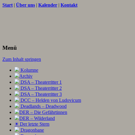
Start
|
Über uns
|
Kalender
|
Kontakt
Texte und Ideen zum Rollenspiel
THORNET
Menü
Zum Inhalt springen
Kolumne
Archiv
DSA – Theaterritter 1
DSA – Theaterritter 2
DSA – Theaterritter 3
DCC – Helden von Ludovicum
Deadlands – Deadwood
DER – Die Gefährtinnen
DER – Wilderland
☀ Der letzte Stern
Dragonbane