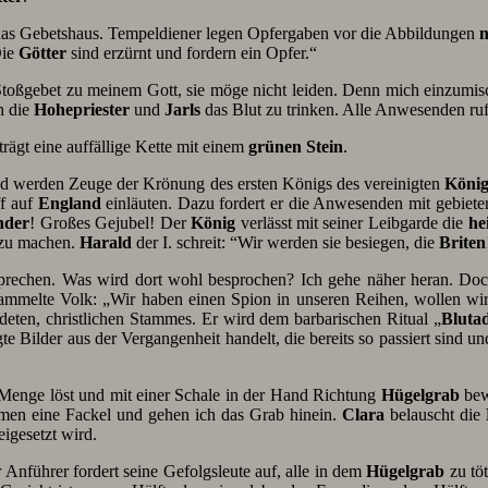
g das Gebetshaus. Tempeldiener legen Opfergaben vor die Abbildungen
n
Die
Götter
sind erzürnt und fordern ein Opfer.“
in Stoßgebet zu meinem Gott, sie möge nicht leiden. Denn mich einzumi
n die
Hohepriester
und
Jarls
das Blut zu trinken. Alle Anwesenden ru
trägt eine auffällige Kette mit einem
grünen Stein
.
nd werden Zeuge der Krönung des ersten Königs des vereinigten
König
ff auf
England
einläuten. Dazu fordert er die Anwesenden mit gebiete
nder
! Großes Gejubel! Der
König
verlässt mit seiner Leibgarde die
he
 zu machen.
Harald
der I. schreit: “Wir werden sie besiegen, die
Briten
rechen. Was wird dort wohl besprochen? Ich gehe näher heran. Doch
ammelte Volk: „Wir haben einen Spion in unseren Reihen, wollen wi
deten, christlichen Stammes. Er wird dem barbarischen Ritual „
Blutad
te Bilder aus der Vergangenheit handelt, die bereits so passiert sind u
 Menge löst und mit einer Schale in der Hand Richtung
Hügelgrab
bewe
hmen eine Fackel und gehen ich das Grab hinein.
Clara
belauscht die
eigesetzt wird.
Anführer fordert seine Gefolgsleute auf, alle in dem
Hügelgrab
zu tö