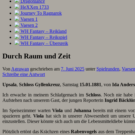
Dragonlance
HeXXen 1733
Journey To Ragnarok
Vaesen 1
Vaesen 2
WH Fantasy – Reikland
WH Fantasy – Reikspiel
WH Fantasy – Übersreik
Durch Raum und Zeit
Von
Agrawan
geschrieben am
7. Juni 2025
unter
Spielrunden
,
Vaese
Schreibe eine Antwort
Upsala
,
Schloss Gyllenkreuz
, Samstag
15.01.1881
, von
Ida Ander
Ich erwache in meinem Schlafgemach im
Schloss
. Noch nie habe 
Aufstehen nach unserem Gast, der jungen Reporterin
Ingrid Bäcklü
Im Speisezimmer warten
Viola
und
Johanna
bereits mit einem vor
spazieren geht.
Viola
hat sich in unserer Abwesenheit um unsere U
einzustellen. Dieser könnte sich auch um die Lebensmitteldiebe küm
Plötzlich ertönt das Krächzen eines
Rabenvogels
aus dem Treppenh