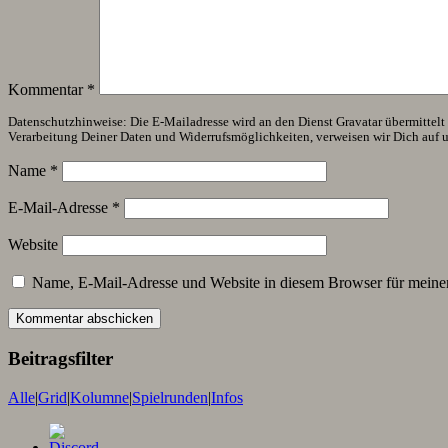
Kommentar
*
Datenschutzhinweise: Die E-Mailadresse wird an den Dienst Gravatar übermittelt (
Verarbeitung Deiner Daten und Widerrufsmöglichkeiten, verweisen wir Dich auf 
Name
*
E-Mail-Adresse
*
Website
Name, E-Mail-Adresse und Website in diesem Browser für meine
Beitragsfilter
Alle
|
Grid
|
Kolumne
|
Spielrunden
|
Infos