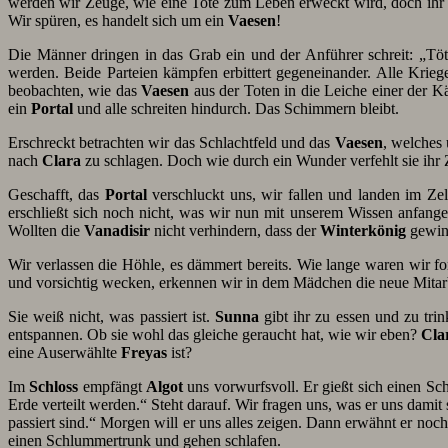
werden wir Zeuge, wie eine Tote zum Leben erweckt wird, doch ihr Ge
Wir spüren, es handelt sich um ein
Vaesen
!
Die Männer dringen in das Grab ein und der Anführer schreit: „Tö
werden. Beide Parteien kämpfen erbittert gegeneinander. Alle Krie
beobachten, wie das
Vaesen
aus der Toten in die Leiche einer der K
ein
Portal
und alle schreiten hindurch. Das Schimmern bleibt.
Erschreckt betrachten wir das Schlachtfeld und das
Vaesen
, welches 
nach
Clara
zu schlagen. Doch wie durch ein Wunder verfehlt sie ihr 
Geschafft, das
Portal
verschluckt uns, wir fallen und landen im Ze
erschließt sich noch nicht, was wir nun mit unserem Wissen anfan
Wollten die
Vanadisir
nicht verhindern, dass der
Winterkönig
gewinn
Wir verlassen die Höhle, es dämmert bereits. Wie lange waren wir 
und vorsichtig wecken, erkennen wir in dem Mädchen die neue Mitar
Sie weiß nicht, was passiert ist.
Sunna
gibt ihr zu essen und zu tri
entspannen. Ob sie wohl das gleiche geraucht hat, wie wir eben?
Cla
eine Auserwählte
Freyas
ist?
Im
Schloss
empfängt
Algot
uns vorwurfsvoll. Er gießt sich einen Sch
Erde verteilt werden.“ Steht darauf. Wir fragen uns, was er uns damit 
passiert sind.“ Morgen will er uns alles zeigen. Dann erwähnt er noch
einen Schlummertrunk und gehen schlafen.