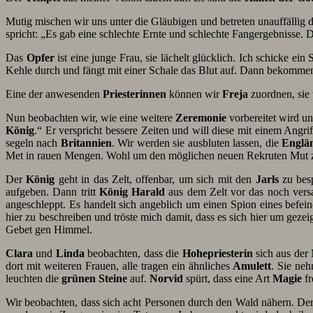
Mutig mischen wir uns unter die Gläubigen und betreten unauffälli
spricht: „Es gab eine schlechte Ernte und schlechte Fangergebnisse. 
Das
Opfer
ist eine junge Frau, sie lächelt glücklich. Ich schicke e
Kehle durch und fängt mit einer Schale das Blut auf. Dann bekomme
Eine der anwesenden
Priesterinnen
können wir
Freja
zuordnen, sie 
Nun beobachten wir, wie eine weitere
Zeremonie
vorbereitet wird u
König
.“ Er verspricht bessere Zeiten und will diese mit einem Angri
segeln nach
Britannien
. Wir werden sie ausbluten lassen, die
Englä
Met in rauen Mengen. Wohl um den möglichen neuen Rekruten Mut
Der
König
geht in das Zelt, offenbar, um sich mit den
Jarls
zu besp
aufgeben. Dann tritt
König Harald
aus dem Zelt vor das noch vers
angeschleppt. Es handelt sich angeblich um einen Spion eines befein
hier zu beschreiben und tröste mich damit, dass es sich hier um gezeig
Gebet gen Himmel.
Clara
und
Linda
beobachten, dass die
Hohepriesterin
sich aus der
dort mit weiteren Frauen, alle tragen ein ähnliches
Amulett
. Sie ne
leuchten die
grünen Steine
auf.
Norvid
spürt, dass eine Art
Magie
fr
Wir beobachten, dass sich acht Personen durch den Wald nähern. Der 