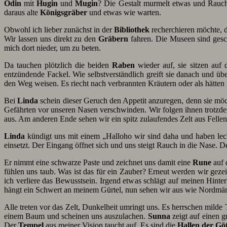
Odin
mit
Hugin
und
Mugin
? Die Gestalt murmelt etwas und Rauch
daraus alte
Königsgräber
und etwas wie warten.
Obwohl ich lieber zunächst in der
Bibliothek
recherchieren möchte, 
Wir lassen uns direkt zu den
Gräbern
fahren. Die Museen sind ges
mich dort nieder, um zu beten.
Da tauchen plötzlich die beiden
Raben
wieder auf, sie sitzen auf
entzündende Fackel. Wie selbstverständlich greift sie danach und üb
den Weg weisen. Es riecht nach verbrannten Kräutern oder als hätte
Bei
Linda
schein dieser Geruch den Appetit anzuregen, denn sie möch
Gefährten vor unseren Nasen verschwinden. Wir folgen ihnen trotzdem
aus. Am anderen Ende sehen wir ein spitz zulaufendes Zelt aus Fell
Linda
kündigt uns mit einem „Halloho wir sind daha und haben lec
einsetzt. Der Eingang öffnet sich und uns steigt Rauch in die Nase. 
Er nimmt eine schwarze Paste und zeichnet uns damit eine
Rune
auf 
fühlen uns taub. Was ist das für ein Zauber? Erneut werden wir ge
ich verliere das Bewusstsein. Irgend etwas schlägt auf meinen Hint
hängt ein Schwert an meinem Gürtel, nun sehen wir aus wie Nordmän
Alle treten vor das Zelt, Dunkelheit umringt uns. Es herrschen milde
einem Baum und scheinen uns auszulachen.
Sunna
zeigt auf einen g
Der
Tempel
aus meiner Vision taucht auf. Es sind die
Hallen der Göt