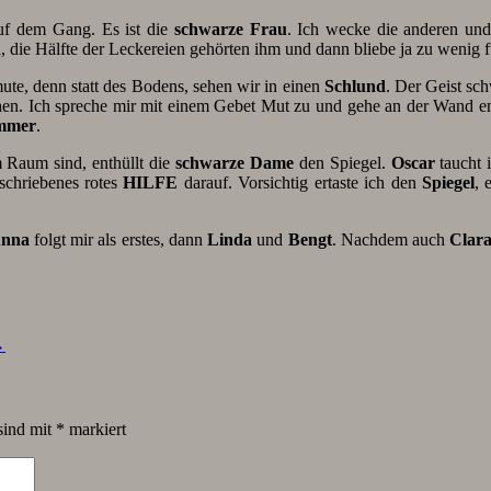
uf dem Gang. Es ist die
schwarze Frau
. Ich wecke die anderen und
, die Hälfte der Leckereien gehörten ihm und dann bliebe ja zu wenig 
te, denn statt des Bodens, sehen wir in einen
Schlund
. Der Geist sc
hen. Ich spreche mir mit einem Gebet Mut zu und gehe an der Wand ent
ammer
.
im Raum sind, enthüllt die
schwarze Dame
den Spiegel.
Oscar
taucht 
eschriebenes rotes
HILFE
darauf. Vorsichtig ertaste ich den
Spiegel
, 
unna
folgt mir als erstes, dann
Linda
und
Bengt
. Nachdem auch
Clar
→
sind mit
*
markiert