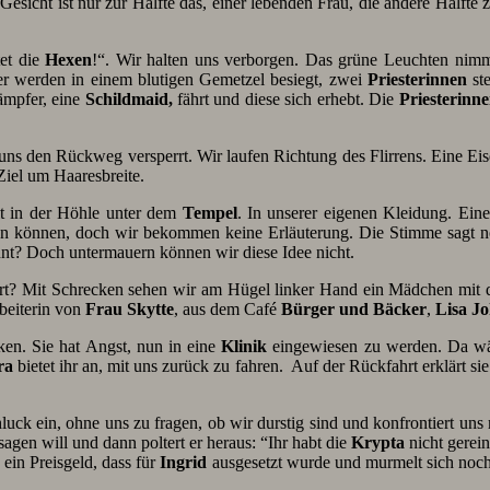
sicht ist nur zur Hälfte das, einer lebenden Frau, die andere Hälfte 
tet die
Hexen
!“. Wir halten uns verborgen. Das grüne Leuchten nim
ger werden in einem blutigen Gemetzel besiegt, zwei
Priesterinnen
ste
ämpfer, eine
Schildmaid,
fährt und diese sich erhebt. Die
Priesterinn
uns den Rückweg versperrt. Wir laufen Richtung des Flirrens. Eine Ei
Ziel um Haaresbreite.
lt in der Höhle unter dem
Tempel
. In unserer eigenen Kleidung. Eine
gen können, doch wir bekommen keine Erläuterung. Die Stimme sagt 
t? Doch untermauern können wir diese Idee nicht.
fort? Mit Schrecken sehen wir am Hügel linker Hand ein Mädchen mit
beiterin von
Frau Skytte
, aus dem Café
Bürger und Bäcker
,
Lisa J
nken. Sie hat Angst, nun in eine
Klinik
eingewiesen zu werden. Da wäre
ra
bietet ihr an, mit uns zurück zu fahren. Auf der Rückfahrt erklärt 
luck ein, ohne uns zu fragen, ob wir durstig sind und konfrontiert uns
sagen will und dann poltert er heraus: “Ihr habt die
Krypta
nicht gerein
 ein Preisgeld, dass für
Ingrid
ausgesetzt wurde und murmelt sich noch