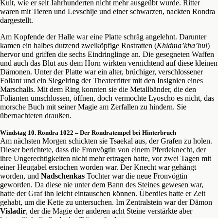
Kult, wie er seit Jahrhunderten nicht mehr ausgeübt wurde. Ritter
waren mit Tieren und Levschije und einer schwarzen, nackten Rondra
dargestellt.
Am Kopfende der Halle war eine Platte schräg angelehnt. Darunter
kamen ein halbes dutzend zweiköpfige Rostratten (
Khidma’kha’bul
)
hervor und griffen die sechs Eindringlinge an. Die gesegneten Waffen
und auch das Blut aus dem Horn wirkten vernichtend auf diese kleinen
Dämonen. Unter der Platte war ein alter, brüchiger, verschlossener
Foliant und ein Siegelring der Theaterritter mit den Insignien eines
Marschalls. Mit dem Ring konnten sie die Metallbänder, die den
Folianten umschlossen, öffnen, doch vermochte Lyoscho es nicht, das
morsche Buch mit seiner Magie am Zerfallen zu hindern. Sie
übernachteten draußen.
Windstag 10. Rondra 1022 – Der Rondratempel bei Hinterbruch
Am nächsten Morgen schickten sie Tsaekal aus, der Grafen zu holen.
Dieser berichtete, dass die Fronvögtin von einem Pferdeknecht, der
ihre Ungerechtigkeiten nicht mehr ertragen hatte, vor zwei Tagen mit
einer Heugabel erstochen worden war. Der Knecht war gehängt
worden, und
Nadschenkas
Tochter war die neue Fronvögtin
geworden. Da diese nie unter dem Bann des Steines gewesen war,
hatte der Graf ihn leicht eintauschen können. Überdies hatte er Zeit
gehabt, um die Kette zu untersuchen. Im Zentralstein war der Dämon
Visladir
, der die Magie der anderen acht Steine verstärkte aber