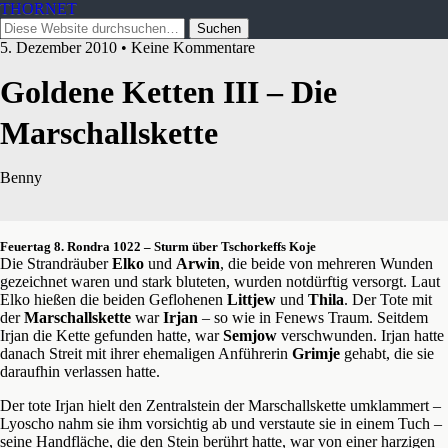
THORNET
5. Dezember 2010 • Keine Kommentare
Goldene Ketten III – Die
Marschallskette
Benny
Feuertag 8. Rondra 1022 – Sturm über Tschorkeffs Koje
Die Strandräuber
Elko
und
Arwin
, die beide von mehreren Wunden
gezeichnet waren und stark bluteten, wurden notdürftig versorgt. Laut
Elko hießen die beiden Geflohenen
Littjew
und
Thila
. Der Tote mit
der
Marschallskette
war
Irjan
– so wie in Fenews Traum. Seitdem
Irjan die Kette gefunden hatte, war
Semjow
verschwunden. Irjan hatte
danach Streit mit ihrer ehemaligen Anführerin
Grimje
gehabt, die sie
daraufhin verlassen hatte.
Der tote Irjan hielt den Zentralstein der Marschallskette umklammert –
Lyoscho nahm sie ihm vorsichtig ab und verstaute sie in einem Tuch –
seine Handfläche, die den Stein berührt hatte, war von einer harzigen