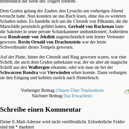
letztendlich die Seele des Trägers forderte.
Dem Grafen gelang der Zauber, den Lyoscho am vorherigen Abend
versucht hatte. Nun konnten sie das Buch lesen, ohne das es weiteren
Schaden nahm. Es handelte sich um die Chronik von Pilkamm, die die
Marschälle persönlich geführt hatten.
Gerbald von Ruckenau
hatte
die Sakristei in seine private Schatzkammer umfunktioniert. Außerdem
war
Rondramir von Jekdisit
augenscheinlich sein letzter Vertrauter
gewesen.
Rovin Ornald von Drachenstein
war der letzte
Schwertbruder dieses Tempels gewesen.
Auf der Platte, hinter der Chronik und Ring gewesen waren, war eine
Schrift, die auch dem Grafen unbekannt war, der sie aber als magische
Schrift aus den
Walbergen
erkannte, oder wie man sie bei der
Schwarzen Rondra
von
Vierwinden
sehen konnte. Dann verbargen
sie den Eingang und kehrten zurück nach Hinterbruch.
Vorheriger Beitrag
Sturm Über Trackenborn
Nächster Beitrag
Das Erwachen
Schreibe einen Kommentar
Deine E-Mail-Adresse wird nicht veröffentlicht.
Erforderliche Felder
sind mit
*
markiert