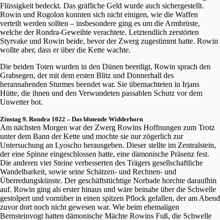
Flüssigkeit bedeckt. Das gräfliche Geld wurde auch sichergestellt.
Rowin und Rogolon konnten sich nicht einigen, wie die Waffen
verteilt werden sollten – insbesondere ging es um die Armbrüste,
welche der Rondra-Geweihte verachtete. Letztendlich zerstörten
Styrvake und Rowin beide, bevor der Zwerg zugestimmt hatte. Rowin
wollte aber, dass er über die Kette wachte.
Die beiden Toten wurden in den Dünen beerdigt, Rowin sprach den
Grabsegen, der mit dem ersten Blitz und Donnerhall des
herannahenden Sturmes beendet war. Sie übernachteten in Irjans
Hütte, die ihnen und den Verwundeten passablen Schutz vor dem
Unwetter bot.
Zinstag 9. Rondra 1022 – Das blutende Widderhorn
Am nächsten Morgen war der Zwerg Rowins Hoffnungen zum Trotz
unter dem Bann der Kette und mochte sie nur zögerlich zur
Untersuchung an Lyoscho herausgeben. Dieser stellte im Zentralstein,
der eine Spinne eingeschlossen hatte, eine dämonische Präsenz fest.
Die anderen vier Steine verbesserten des Trägers gesellschaftliche
Wandelbarkeit, sowie seine Schätzen- und Rechnen- und
Überredungskünste. Der geschäftstüchtige Norbade horchte daraufhin
auf. Rowin ging als erster hinaus und wäre beinahe über die Schwelle
gestolpert und vornüber in einen spitzen Pflock gefallen, der am Abend
zuvor dort noch nicht gewesen war. Wie beim ehemaligen
Bernsteinvogt hatten dämonische Mächte Rowins Fuß, die Schwelle