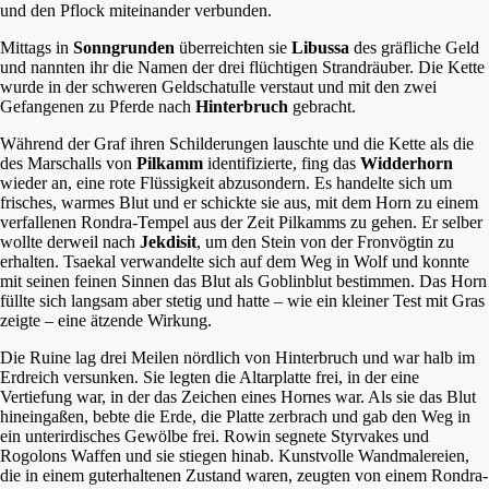
und den Pflock miteinander verbunden.
Mittags in
Sonngrunden
überreichten sie
Libussa
des gräfliche Geld
und nannten ihr die Namen der drei flüchtigen Strandräuber. Die Kette
wurde in der schweren Geldschatulle verstaut und mit den zwei
Gefangenen zu Pferde nach
Hinterbruch
gebracht.
Während der Graf ihren Schilderungen lauschte und die Kette als die
des Marschalls von
Pilkamm
identifizierte, fing das
Widderhorn
wieder an, eine rote Flüssigkeit abzusondern. Es handelte sich um
frisches, warmes Blut und er schickte sie aus, mit dem Horn zu einem
verfallenen Rondra-Tempel aus der Zeit Pilkamms zu gehen. Er selber
wollte derweil nach
Jekdisit
, um den Stein von der Fronvögtin zu
erhalten. Tsaekal verwandelte sich auf dem Weg in Wolf und konnte
mit seinen feinen Sinnen das Blut als Goblinblut bestimmen. Das Horn
füllte sich langsam aber stetig und hatte – wie ein kleiner Test mit Gras
zeigte – eine ätzende Wirkung.
Die Ruine lag drei Meilen nördlich von Hinterbruch und war halb im
Erdreich versunken. Sie legten die Altarplatte frei, in der eine
Vertiefung war, in der das Zeichen eines Hornes war. Als sie das Blut
hineingaßen, bebte die Erde, die Platte zerbrach und gab den Weg in
ein unterirdisches Gewölbe frei. Rowin segnete Styrvakes und
Rogolons Waffen und sie stiegen hinab. Kunstvolle Wandmalereien,
die in einem guterhaltenen Zustand waren, zeugten von einem Rondra-