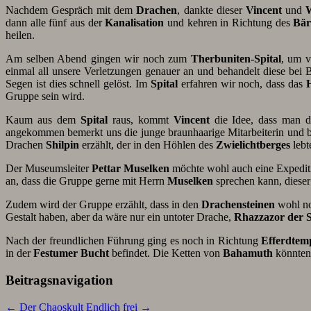
Nachdem Gespräch mit dem
Drachen
, dankte dieser
Vincent
und
dann alle fünf aus der
Kanalisation
und kehren in Richtung des
Bär
heilen.
Am selben Abend gingen wir noch zum
Therbuniten-Spital
, um v
einmal all unsere Verletzungen genauer an und behandelt diese bei 
Segen ist dies schnell gelöst. Im
Spital
erfahren wir noch, dass das
Gruppe sein wird.
Kaum aus dem
Spital
raus, kommt
Vincent
die Idee, dass man d
angekommen bemerkt uns die junge braunhaarige Mitarbeiterin und 
Drachen
Shilpin
erzählt, der in den Höhlen des
Zwielichtberges
lebt
Der Museumsleiter
Pettar Muselken
möchte wohl auch eine Expedi
an, dass die Gruppe gerne mit Herrn
Muselken
sprechen kann, diese
Zudem wird der Gruppe erzählt, dass in den
Drachensteinen
wohl noc
Gestalt haben, aber da wäre nur ein untoter Drache,
Rhazzazor der 
Nach der freundlichen Führung ging es noch in Richtung
Efferdtemp
in der
Festumer Bucht
befindet. Die Ketten von
Bahamuth
könnten
Beitragsnavigation
←
Der Chaoskult
Endlich frei
→