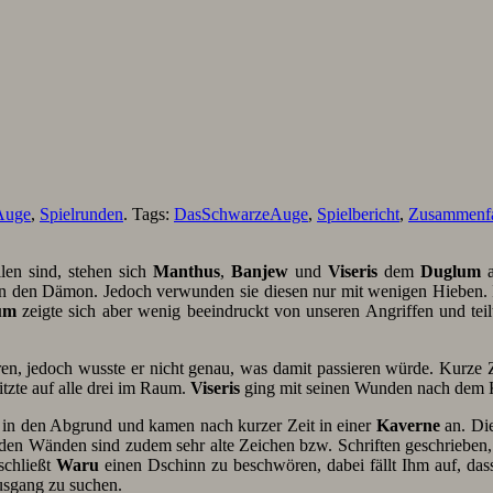
Auge
,
Spielrunden
. Tags:
DasSchwarzeAuge
,
Spielbericht
,
Zusammenf
len sind, stehen sich
Manthus
,
Banjew
und
Viseris
dem
Duglum
a
n den Dämon. Jedoch verwunden sie diesen nur mit wenigen Hieben. 
um
zeigte sich aber wenig beeindruckt von unseren Angriffen und te
en, jedoch wusste er nicht genau, was damit passieren würde. Kurze Z
itzte auf alle drei im Raum.
Viseris
ging mit seinen Wunden nach dem
f in den Abgrund und kamen nach kurzer Zeit in einer
Kaverne
an. Die
den Wänden sind zudem sehr alte Zeichen bzw. Schriften geschrieben, 
schließt
Waru
einen Dschinn zu beschwören, dabei fällt Ihm auf, da
Ausgang zu suchen.