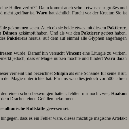
 meine Hallen verirrt?“ Dann kommt auch schon etwas sehr großes und
 nicht greifbar ist.
Waru
hat sichtlich Furcht vor der Kreatur. Sie ist
 Höhle gekommen seien. Auch ob sie beide etwas mit diesem
Paktierer
,
en
Dämon
gekämpft haben. Und als wir den
Paktierer
getötet haben,
des
Paktierers
heraus, auf dem auf einmal alle Glyphen angefangen
 fressen würde. Darauf hin versucht
Vincent
eine Liturgie zu wirken,
merkt jedoch, dass er Magie nutzen möchte und hindert
Waru
daran
eser verneint und bezeichnet
Shilpin
als eine Schande für seine Brut,
n der Magie unterrichtet hat. Für uns war dies jedoch vor 500 Jahren
 den einen schon bezwungen hatten, fehlten nur noch zwei,
Haakon
n dem Drachen einen Gefallen bekommen.
ine
alhanische Kultstätte
gewesen sei.
 hingegen, dass es ein Fehler wäre, dieses mächtige magische Artefakt