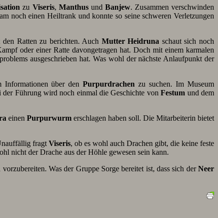
sation
zu
Viseris
,
Manthus
und
Banjew
. Zusammen verschwinden
m noch einen Heiltrank und konnte so seine schweren Verletzungen
 den Ratten zu berichten. Auch
Mutter Heidruna
schaut sich noch
m Kampf oder einer Ratte davongetragen hat. Doch mit einem karmalen
nproblems ausgeschrieben hat. Was wohl der nächste Anlaufpunkt der
m Informationen über den
Purpurdrachen
zu suchen. Im Museum
i der Führung wird noch einmal die Geschichte von
Festum
und dem
ra
einen
Purpurwurm
erschlagen haben soll. Die Mitarbeiterin bietet
Unauffällig fragt
Viseris
, ob es wohl auch Drachen gibt, die keine feste
hl nicht der Drache aus der Höhle gewesen sein kann.
n
vorzubereiten. Was der Gruppe Sorge bereitet ist, dass sich der
Neer