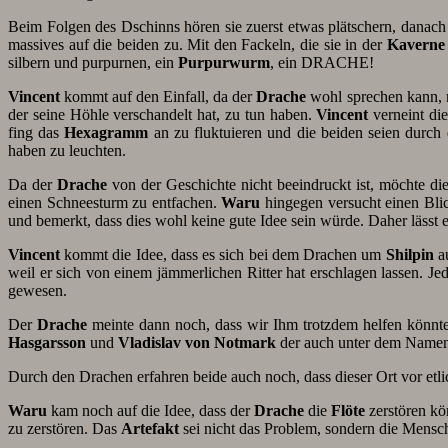
Beim Folgen des Dschinns hören sie zuerst etwas plätschern, danach
massives auf die beiden zu. Mit den Fackeln, die sie in der
Kaverne
silbern und purpurnen, ein
Purpurwurm
, ein DRACHE!
Vincent
kommt auf den Einfall, da der
Drache
wohl sprechen kann, m
der seine Höhle verschandelt hat, zu tun haben.
Vincent
verneint die
fing das
Hexagramm
an zu fluktuieren und die beiden seien durch 
haben zu leuchten.
Da der
Drache
von der Geschichte nicht beeindruckt ist, möchte di
einen Schneesturm zu entfachen.
Waru
hingegen versucht einen Blic
und bemerkt, dass dies wohl keine gute Idee sein würde. Daher lässt e
Vincent
kommt die Idee, dass es sich bei dem Drachen um
Shilpin
a
weil er sich von einem jämmerlichen Ritter hat erschlagen lassen. Jedo
gewesen.
Der
Drache
meinte dann noch, dass wir Ihm trotzdem helfen könnte
Hasgarsson
und
Vladislav von Notmark
der auch unter dem Name
Durch den Drachen erfahren beide auch noch, dass dieser Ort vor et
Waru
kam noch auf die Idee, dass der
Drache
die
Flöte
zerstören kö
zu zerstören. Das
Artefakt
sei nicht das Problem, sondern die Mensc