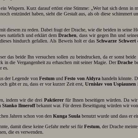
 ein Wispern. Kurz darauf ertönt eine Stimme: „Wer hat sich denn in
noch entzündet haben, sieht die Gestalt aus, als ob diese schimmert und
it diesem zu reden. Dabei fragt der Drache, wie die beiden in seine
ses natürlich und erklärt dem
Drachen
, dass wir gegen Ihn und sein
dieses hindurch gefallen. Als Beweis holt er das
Schwarze Schwert
eser das beide Ihn versuchen sollen zu beindrucken, da er sonst beide
k in die Vergangenheit zu erhaschen mit seiner Magie. Der
Drache
be
r es.
us der Legende von
Festum
und
Festo von Aldyra
handeln könnte. Di
ch gibt er zu, dass er vor kurzer Zeit erst,
Urnislav von Uspiaunen
i
n, indem wir die drei
Paktierer
für Ihnen beseitigen würden. Da wir
n
Stanko Ilmeroff
bekannt war. Für deren Beseitigung würden wir vo
lichen Jahren schon von den
Kunga Suula
benutzt wurde und dass er e
nnte, damit diese keine Gefahr mehr sei für
Festum
, der Drache meinte
hen, die es verwenden.