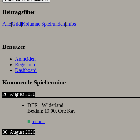
Beitragsfilter
Alle
|
Grid
|
Kolumne
|
Spielrunden
|
Infos
Benutzer
Anmelden
Registrieren
Dashboard
Kommende Spieltermine
20. August 2026
DER - Wilderland
Beginn:
19:00
, Ort:
Kay
≡
mehr...
30. August 2026