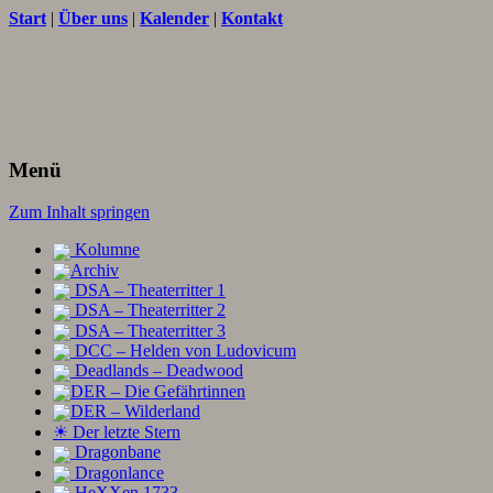
Start
|
Über uns
|
Kalender
|
Kontakt
Texte und Ideen zum Rollenspiel
THORNET
Menü
Zum Inhalt springen
Kolumne
Archiv
DSA – Theaterritter 1
DSA – Theaterritter 2
DSA – Theaterritter 3
DCC – Helden von Ludovicum
Deadlands – Deadwood
DER – Die Gefährtinnen
DER – Wilderland
☀ Der letzte Stern
Dragonbane
Dragonlance
HeXXen 1733