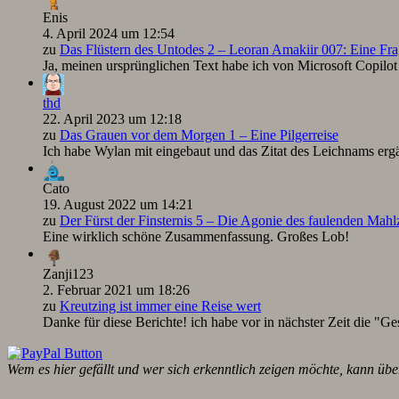
Enis
4. April 2024 um 12:54
zu
Das Flüstern des Untodes 2 – Leoran Amakiir 007: Eine Fra
Ja, meinen ursprünglichen Text habe ich von Microsoft Copilot ü
thd
22. April 2023 um 12:18
zu
Das Grauen vor dem Morgen 1 – Eine Pilgerreise
Ich habe Wylan mit eingebaut und das Zitat des Leichnams ergä
Cato
19. August 2022 um 14:21
zu
Der Fürst der Finsternis 5 – Die Agonie des faulenden Mah
Eine wirklich schöne Zusammenfassung. Großes Lob!
Zanji123
2. Februar 2021 um 18:26
zu
Kreutzing ist immer eine Reise wert
Danke für diese Berichte! ich habe vor in nächster Zeit die "Ge
Wem es hier gefällt und wer sich erkenntlich zeigen möchte, kann übe