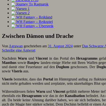
Journey To Ragnarok
Vaesen 1
Vaesen 2
WH Fantasy – Reikland
WH Fantasy – Reikspiel
WH Fantasy – Übersreik
Zwischen Dämon und Drache
Von
Agrawan
geschrieben am
31. August 2024
unter
Das Schwarze 
Schreibe eine Antwort
Nachdem
Waru
und
Vincent
in das Portal des
Hexagramms
gefal
Manthus
sowie
Banjew
landen einige Hiebe mit Ihren Waffen gege
und damit eine Feuerlanze auf den
Duglum
geschossen. Der
Dugl
sowie
Viseris
aus.
Viseris
bemerkte, dass das
Portal
im Hintergrund anfing zu fluktuier
nicht mehr gehalten werden und zerplatzte, sein säurehaltiges Blut spr
Währenddessen fielen
Waru
und
Vincent
gefühlt mehrere Meter tie
ebenfalls ein
Hexagramm
wie das in der
Kanalisation
befindet. An 
alt. Da beide keine Ahnung darüber haben, wo sie sich befinden, be
auch die Magie hier stärker scheint. Dem Dschinn befiehlt er einen 