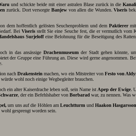
Waru
und schickte beide mit einer astralen Blase zurück in die
Kanali
en
zurück. Dort versorgte
Banjew
von allen die Wunden.
Viseris
beka
on dem hoffentlich gelösten Seuchenproblem und dem
Paktierer
mit
Bedarf. Bei
Viseris
stellt Sie eine Seuche fest, die er vermutlich vo
Handelshaus Surjeloff
eine Belohnung für die Beseitigung des Ratte
och in das ansässige
Drachenmuseum
der Stadt gehen könnte, u
bietet der Gruppe eine Führung an. Diese wird gerne angenommen. Be
e.
tion nach
Drakenstein
machen, wo ein Mitstreiter von
Festo von Aldy
r würde wohl noch einige Wegbegleiter brauchen.
h ein alter Kaiserdrache leben soll, sein Name ist
Apep der Ewige
. 
Schwarze
, der ein Befehlshaber von
Borbarad
war, zu nennen. Was wo
el,
um uns auf die Höhlen am
Leuchtturm
und
Haakon Hasgarsso
 wohl gesprengt worden sein.