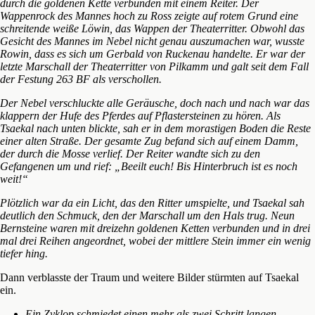
durch die goldenen Kette verbunden mit einem Reiter. Der
Wappenrock des Mannes hoch zu Ross zeigte auf rotem Grund eine
schreitende weiße Löwin, das Wappen der Theaterritter. Obwohl das
Gesicht des Mannes im Nebel nicht genau auszumachen war, wusste
Rowin, dass es sich um Gerbald von Ruckenau handelte. Er war der
letzte Marschall der Theaterritter von Pilkamm und galt seit dem Fall
der Festung 263 BF als verschollen.
Der Nebel verschluckte alle Geräusche, doch nach und nach war das
klappern der Hufe des Pferdes auf Pflastersteinen zu hören. Als
Tsaekal nach unten blickte, sah er in dem morastigen Boden die Reste
einer alten Straße. Der gesamte Zug befand sich auf einem Damm,
der durch die Mosse verlief. Der Reiter wandte sich zu den
Gefangenen um und rief: „Beeilt euch! Bis Hinterbruch ist es noch
weit!“
Plötzlich war da ein Licht, das den Ritter umspielte, und Tsaekal sah
deutlich den Schmuck, den der Marschall um den Hals trug. Neun
Bernsteine waren mit dreizehn goldenen Ketten verbunden und in drei
mal drei Reihen angeordnet, wobei der mittlere Stein immer ein wenig
tiefer hing.
Dann verblasste der Traum und weitere Bilder stürmten auf Tsaekal
ein.
Ein Zyklop schmiedet einen mehr als zwei Schritt langen