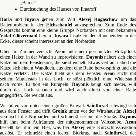
„Bären“
Durchsuchung des Hauses von Ilmaroff
Doria
und
Inyara
gehen zum Wirt
Alexej Ragaschow
um da
Rattenproblem in der
Elchschaufel
anzusprechen. Zum Ende des
Gesprächs kommt eine kleine Gruppe Norbarden mit dem bekannten
Vidal Glitzermaul
herein.
Inyara
inspiziert den Rauchenden in der
Ecke, dieser scheint interessiert an den Norbarden.
Oben im Zimmer versucht
Aeon
mit einem geschnitzten Holzpflock
einen Haken in der Wand zu improvisieren.
Dayonis
nähert sich eine
Katze auf dem Fenstersims, die sie streichelt. Etwas vertraut nähert die
Katze sich einem Wandloch, aus dem eine Ratte hervorspringt und die
Katze verletzt. Die Katze flieht aus dem Fenster.
Aeon
sticht mi
seinem Magierstab in das Loch, er stößt plötzlich ohne Widerstand
nach vorne. Er hört ein Rumpeln.
Dayonis
beugt sich nieder, wil
durch das Loch schauen und wird auch direkt von einer Ratte
angegriffen. Sie weicht aus.
Wir hören von unten einen großen Kravall.
Sainthryël
schwingt sic
aus dem Fenster und trifft
Groink
unten vor der Wirtshaustür.
Alexej
verdrischt die Norbarden und schmeißt sie auf die Straße.
Dayonis
hilft ihm beim Aufräumen der mitgenommenen Wirtsstube.
Aeon
bestellt bei ihm ein Bier, was bei
Alexej
eine Kurzschlussreaktio
auslöst. Er schmeißt einen leeren Bierkrug nach
Sainthryël
, der