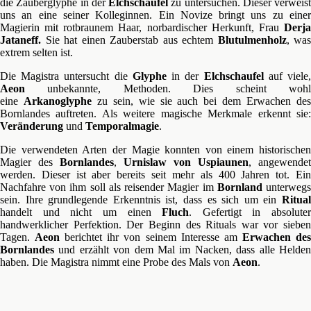
die Zauberglyphe in der
Elchschaufel
zu untersuchen. Dieser verweist
uns an eine seiner Kolleginnen. Ein Novize bringt uns zu einer
Magierin mit rotbraunem Haar, norbardischer Herkunft, Frau
Derja
Jataneff.
Sie hat einen Zauberstab aus echtem
Blutulmenholz
, was
extrem selten ist.
Die Magistra untersucht die
Glyphe
in der
Elchschaufel
auf viele
Aeon
unbekannte, Methoden. Dies scheint wohl
eine
Arkanoglyphe
zu sein, wie sie auch bei dem Erwachen de
Bornlandes auftreten. Als weitere magische Merkmale erkennt sie:
Veränderung
und
Temporalmagie
.
Die verwendeten Arten der Magie konnten von einem historischen
Magier des
Bornlandes
,
Urnislaw von Uspiaunen
, angewendet
werden. Dieser ist aber bereits seit mehr als 400 Jahren tot. Ein
Nachfahre von ihm soll als reisender Magier im
Bornland
unterweg
sein. Ihre grundlegende Erkenntnis ist, dass es sich um ein
Ritual
handelt und nicht um einen
Fluch
. Gefertigt in absoluter
handwerklicher Perfektion. Der Beginn des Rituals war vor sieben
Tagen.
Aeon
berichtet ihr von seinem Interesse am
Erwachen de
Bornlandes
und erzählt von dem Mal im Nacken, dass alle Helden
haben. Die Magistra nimmt eine Probe des Mals von
Aeon
.