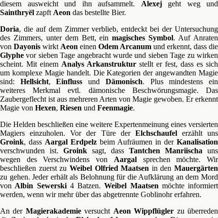
diesem ausweicht und ihn aufsammelt.
Alexej
geht weg und
Sainthryël
zapft
Aeon
das bestellte Bier.
Doria
, die auf dem Zimmer verblieb, entdeckt bei der Untersuchung
des Zimmers, unter dem Bett, ein
magisches Symbol
. Auf Anrate
von
Dayonis
wirkt
Aeon
einen
Odem Arcanum
und erkennt, dass die
Glyphe
vor sieben Tage angebracht wurde und sieben Tage zu wirken
scheint. Mit einem
Analys Arkanstruktur
stellt er fest, dass es sich
um komplexe Magie handelt. Die Kategorien der angewandten Magie
sind:
Hellsicht
,
Einfluss
und
Dämonisch
. Plus mindestens ei
weiteres Merkmal evtl. dämonische Beschwörungsmagie. Das
Zaubergeflecht ist aus mehreren Arten von Magie gewoben. Er erkennt
Magie von
Hexen
,
Riesen
und
Feenmagie
.
Die Helden beschließen eine weitere Expertenmeinung eines versierten
Magiers einzuholen. Vor der Türe der
Elchschaufel
erzählt uns
Groink
, dass
Aargal
Erdpelz
beim Aufräumen in der
Kanalisation
verschwunden ist.
Groink
sagt, dass
Tantchen Manriischa
uns
wegen des Verschwindens von
Aargal
sprechen möchte. Wi
beschließen zuerst zu
Weibel Olfried Maatsen
in den
Mauergärten
zu gehen. Jeder erhält als Belohnung für die Aufklärung an dem Mord
von
Albin Sewerski
4 Batzen.
Weibel Maatsen
möchte informiert
werden, wenn wir mehr über das abgetrennte Goblinohr erfahren.
An der
Magierakademie
versucht
Aeon
Wippflügler
zu überrede