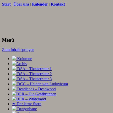
Start
|
Über uns
|
Kalender
|
Kontakt
Texte und Ideen zum Rollenspiel
THORNET
Menü
Zum Inhalt springen
Kolumne
Archiv
DSA – Theaterritter 1
DSA – Theaterritter 2
DSA – Theaterritter 3
DCC – Helden von Ludovicum
Deadlands – Deadwood
DER – Die Gefährtinnen
DER – Wilderland
☀ Der letzte Stern
Dragonbane