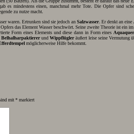
 (50 Batzen). Als die Gruppe zustimmt, besteht er darauf das neue E
ab es mindestens einen, manchmal mehr Tote. Die Opfer sind schei
Legende zu nutze macht.
sser waren. Ertrunken sind sie jedoch an
Salzwasser
. Er denkt an eine
Opfers das Element Wasser beschwört. Seine zweite Theorie ist ein im
ertierte Form eines Elements und diese dann in Form eines
Aquaquer
n
Belhalharpaktierer
und
Wippflügler
äußert leise seine Vermutung ü
Efferdtempel
möglicherweise Hilfe bekommt.
sind mit
*
markiert