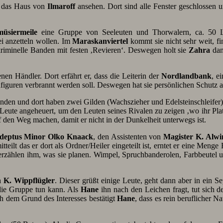
h das Haus von
Ilmaroff
ansehen. Dort sind alle Fenster geschlossen 
üsiermeile
eine Gruppe von Seeleuten und Thorwalern, ca. 50 
 anzetteln wollen. Im
Maraskanviertel
kommt sie nicht sehr weit, fi
kriminelle Banden mit festen ‚Revieren‘. Deswegen holt sie
Zahra
dan
n Händler. Dort erfährt er, dass die Leiterin der
Nordlandbank
, e
figuren verbrannt werden soll. Deswegen hat sie persönlichen Schutz 
inden und dort haben zwei Gilden (Wachszieher und Edelsteinschleifer) 
 Leute angeheuert, um den Leuten seines Rivalen zu zeigen ‚wo ihr Plat
 den Weg machen, damit er nicht in der Dunkelheit unterwegs ist.
deptus Minor Olko Knaack
, den Assistenten von
Magister K. Alwi
tteilt das er dort als Ordner/Heiler eingeteilt ist, erntet er eine Men
erzählen ihm, was sie planen. Wimpel, Spruchbanderolen, Farbbeutel und
 K. Wippflügler
. Dieser grüßt einige Leute, geht dann aber in ein 
r die Gruppe tun kann. Als
Hane
ihn nach den Leichen fragt, tut sich d
ch dem Grund des Interesses bestätigt
Hane
, dass es rein beruflicher N