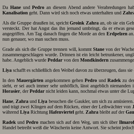
Da
Hane
und
Pedro
an diesem Abend andere Verabredungen haben
Kanalisation
geht. Dann wird sich noch etwas unterhalten und
Zahr
Als die Gruppe draußen ist, spricht
Groink
Zahra
an, ob sie ein Geh
versteckt. Der hat Angst das ihn jemand umbringt, da er etwas gese
angegriffen. Am Tag danach fingen die Morde an den
Erdpelzen
an.
nun genauer, wo man suchen muss.
Grade als sich die Gruppe trennen will, kommt
Stane
von der Wache 
zusammengeschlagen wurde. Drinnen ist ein leicht betrunkener, ung
habe. Angeblich wurde
Peddar
von den
Mondkindern
zusammenges
Liya
schafft es schließlich den Weibel davon zu überzeugen, dass s
In den
Mauergärten
angekommen gehen
Pedro
und
Radek
zu d
sieht, er sei auch immer sehr unhöflich, lässt angeblich niemanden
Horasier
, der
Peddar
nicht leiden kann, nochmal etwas unter die Lu
Hane
,
Zahra
und
Liya
besuchen die Gaukler, um sich zu amüsieren.
und trägt zwei Klingen auf dem Rücken, einer der Leibwächter von
während
Liya
Richtung
Hafenviertel
geht.
Zahra
bleibt auf der
Gau
Radek
und
Pedro
machen sich auf den Weg, um sich über
Ilmarof
Handel betreibt weiß die Wäscherin keine Antwort. Sie scheint jedoc