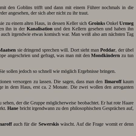
it den Goblins trifft und dann mit einem Führer nochmals in die
er angesehen, der sich aber nicht zu ihr traut.
sie zu einem alten Haus, in dessen Keller sich
Groinks
Onkel
Urmeg
ben ihn in der
Kanalisation
und den Kellern gesehen und haben ihn
 auch irgendwie etwas komisch war. Man weiß also am nächsten Tag
Maatsen
sie dringend sprechen will. Dort sieht man
Peddar
, der übel
pe angeschrien und gefragt, was man mit den
Mondkindern
zu tun
 Sie sollen jedoch so schnell wie möglich Ergebnisse bringen.
ionen versorgen zu lassen. Die sagen, dass man den
Ilmaroff
kaum
ge in dem Haus, erst ca. 2 Monate. Die zwei wollen den arroganten
 sehen, der die Gruppe möglicherweise beobachtet. Er hat rote Haare
rkt.
Hane
bricht irgendwann zu den philosophischen Gesprächen auf,
maroff
auch für die
Sewerskis
wäscht. Auf die Frage womit er denn