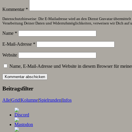
Kommentar
*
Datenschutzhinweise: Die E-Mailadresse wird an den Dienst Gravatar übermittelt (
Verarbeitung Deiner Daten und Widerrufsmöglichkeiten, verweisen wir Dich auf 
Name
*
E-Mail-Adresse
*
Website
Name, E-Mail-Adresse und Website in diesem Browser für meine
Beitragsfilter
Alle
|
Grid
|
Kolumne
|
Spielrunden
|
Infos