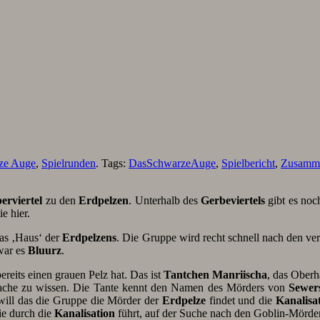
ze Auge
,
Spielrunden
. Tags:
DasSchwarzeAuge
,
Spielbericht
,
Zusamm
erviertel
zu den
Erdpelzen
. Unterhalb des
Gerbeviertels
gibt es noc
e hier.
as ‚Haus‘ der
Erdpelzens
. Die Gruppe wird recht schnell nach den ver
war es
Bluurz
.
reits einen grauen Pelz hat. Das ist
Tantchen Manriischa
, das Oberh
Sache zu wissen. Die Tante kennt den Namen des Mörders von
Sewer
will das die Gruppe die Mörder der
Erdpelze
findet und die
Kanalisa
ie durch die
Kanalisation
führt, auf der Suche nach den Goblin-Mörde