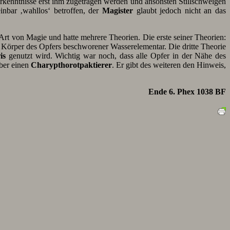
rkenntnisse erst ihm zugetragen werden und ansonsten Stillschweigen
nbar ‚wahllos‘ betroffen, der
Magister
glaubt jedoch nicht an das
 Art von Magie und hatte mehrere Theorien. Die erste seiner Theorien:
 Körper des Opfers beschworener Wasserelementar. Die dritte Theorie
is
genutzt wird. Wichtig war noch, dass alle Opfer in der Nähe des
ber einen
Charypthorotpaktierer
. Er gibt des weiteren den Hinweis,
Ende 6. Phex 1038 BF