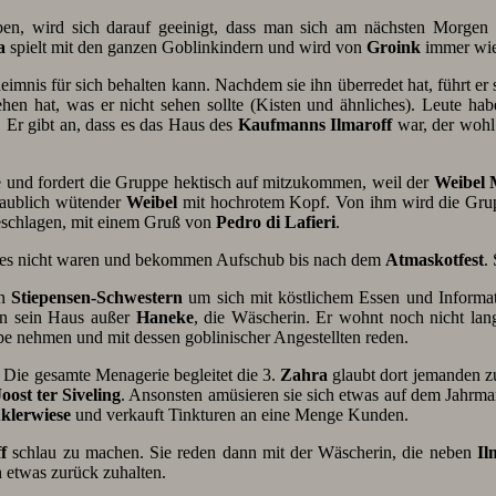
, wird sich darauf geeinigt, dass man sich am nächsten Morgen m
a
spielt mit den ganzen Goblinkindern und wird von
Groink
immer wied
eimnis für sich behalten kann. Nachdem sie ihn überredet hat, führt er 
hen hat, was er nicht sehen sollte (Kisten und ähnliches). Leute ha
 Er gibt an, dass es das Haus des
Kaufmanns Ilmaroff
war, der wohl
und fordert die Gruppe hektisch auf mitzukommen, weil der
Weibel 
laublich wütender
Weibel
mit hochrotem Kopf. Von ihm wird die Grup
chlagen, mit einem Gruß von
Pedro di Lafieri
.
ie es nicht waren und bekommen Aufschub bis nach dem
Atmaskotfest
.
en
Stiepensen-Schwestern
um sich mit köstlichem Essen und Informat
 in sein Haus außer
Haneke
, die Wäscherin. Er wohnt noch nicht lan
pe nehmen und mit dessen goblinischer Angestellten reden.
 Die gesamte Menagerie begleitet die 3.
Zahra
glaubt dort jemanden zu
Joost ter Siveling
. Ansonsten amüsieren sie sich etwas auf dem Jahrma
klerwiese
und verkauft Tinkturen an eine Menge Kunden.
f
schlau zu machen. Sie reden dann mit der Wäscherin, die neben
Il
h etwas zurück zuhalten.