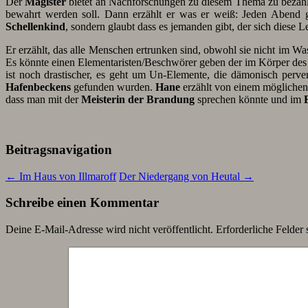
Der
Magister
bietet an Nachforschungen zu diesem Thema zu bezahlen
bewahrt werden soll. Dann erzählt er was er weiß: Jeden Abend g
Schellenkind
, sondern glaubt dass es jemanden gibt, der sich diese 
Er erzählt, das alle Menschen ertrunken sind, obwohl sie nicht im Wa
Es könnte einen Elementaristen/Beschwörer geben der im Körper des 
ist noch drastischer, es geht um Un-Elemente, die dämonisch perv
Hafenbeckens
gefunden wurden.
Hane
erzählt von einem mögliche
dass man mit der
Meisterin der Brandung
sprechen könnte und im
Beitragsnavigation
←
Im Haus von Illmaroff
Der Niedergang von Heutal
→
Schreibe einen Kommentar
Deine E-Mail-Adresse wird nicht veröffentlicht.
Erforderliche Felder 