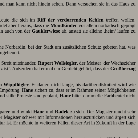
und man kann nicht hinein sehen. Dann versuchen sie in das Haus zu
Leute die sich im
Riff der verdorrenden Kehlen
treffen wollen,
ndet aber heraus, dass die
Mondkinder
vor allem norbadisch geprägt
n auch von der
Gauklerwiese
ab, anstatt sie alleine ‚heim‘ laufen zu
ine Norbardin, bei der Stadt um zusätzlichen Schutz gebeten hat, was
angeheuert.
Streit miteinander.
Rupert Wollsiegler,
der Meister der Wachszieher
z ist‘. Außerdem hat er mal ein Gerücht gehört, dass der
Großherzog
n Wippflügler
. Es dauert nicht lange, bis darüber diskutiert wird wie
ge Empörung.
Hane
sichert zu, dass er im Rahmen seiner Möglichkeiten
 stille Proteste sind geplant,
Hane
bittet darum die Farbbeutel nicht
Separee und winkt
Hane
und
Radek
zu sich. Der Magister raucht sehr
er Magister schwer mit Informationen herauszurücken und ärgert sich
atur ist. Er möchte in weiteren Fällen dieser Art in Zukunft in der Lage