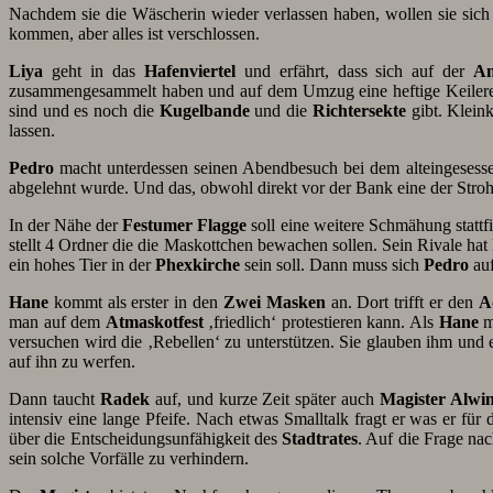
Nachdem sie die Wäscherin wieder verlassen haben, wollen sie sic
kommen, aber alles ist verschlossen.
Liya
geht in das
Hafenviertel
und erfährt, dass sich auf der
Am
zusammengesammelt haben und auf dem Umzug eine heftige Keilerei
sind und es noch die
Kugelbande
und die
Richtersekte
gibt. Klein
lassen.
Pedro
macht unterdessen seinen Abendbesuch bei dem alteingesessene
abgelehnt wurde. Und das, obwohl direkt vor der Bank eine der Stroh
In der Nähe der
Festumer Flagge
soll eine weitere Schmähung stattf
stellt 4 Ordner die die Maskottchen bewachen sollen. Sein Rivale hat
ein hohes Tier in der
Phexkirche
sein soll. Dann muss sich
Pedro
auf
Hane
kommt als erster in den
Zwei Masken
an. Dort trifft er den
A
man auf dem
Atmaskotfest
‚friedlich‘ protestieren kann. Als
Hane
mi
versuchen wird die ‚Rebellen‘ zu unterstützen. Sie glauben ihm und 
auf ihn zu werfen.
Dann taucht
Radek
auf, und kurze Zeit später auch
Magister Alwin
intensiv eine lange Pfeife. Nach etwas Smalltalk fragt er was er fü
über die Entscheidungsunfähigkeit des
Stadtrates
. Auf die Frage na
sein solche Vorfälle zu verhindern.