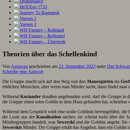
Dragonlance
HeXXen 1733
Journey To Ragnarok
Vaesen 1
Vaesen 2
WH Fantasy – Reikland
WH Fantasy – Reikspiel
WH Fantasy – Übersreik
Theorien über das Schellenkind
Von
Agrawan
geschrieben am
23. September 2023
unter
Das Schwar
Schreibe eine Antwort
Die Gruppe macht sich auf den Weg von den
Mauergärten
ins
Gerb
ehrlichen Menschen, aber wenn man Mörder sucht, dann findet man si
Während
Koriander
draußen angebunden wird, darf die Gruppe in d
die Gruppe einen toten Goblin in dem Haus gefunden hat, scheinbar 
Während dem Gespräch wird eine uralte Goblinin hereingeführt, die be
die Leute aus der
Kanalisation
suchen, sie scheint mehr über die 
Mördergruppen handelt, was
Sewerski
und die Goblins angeht. Sie 
Sewerskis
Mörder. Die Gruppe erhält das Angebot, dass ein Goblin s