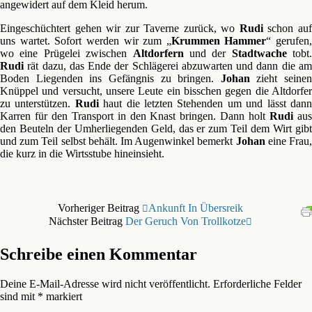
angewidert auf dem Kleid herum.
Eingeschüchtert gehen wir zur Taverne zurück, wo
Rudi
schon au
uns wartet. Sofort werden wir zum „
Krummen Hammer
“ gerufen,
wo eine Prügelei zwischen
Altdorfern
und der
Stadtwache
tobt.
Rudi
rät dazu, das Ende der Schlägerei abzuwarten und dann die am
Boden Liegenden ins Gefängnis zu bringen.
Johan
zieht seinen
Knüppel und versucht, unsere Leute ein bisschen gegen die Altdorfer
zu unterstützen.
Rudi
haut die letzten Stehenden um und lässt dan
Karren für den Transport in den Knast bringen. Dann holt
Rudi
au
den Beuteln der Umherliegenden Geld, das er zum Teil dem Wirt gibt
und zum Teil selbst behält. Im Augenwinkel bemerkt
Johan
eine Frau
die kurz in die Wirtsstube hineinsieht.
Vorheriger Beitrag
Ankunft In Übersreik
Nächster Beitrag
Der Geruch Von Trollkotze
Schreibe einen Kommentar
Deine E-Mail-Adresse wird nicht veröffentlicht.
Erforderliche Felder
sind mit
*
markiert