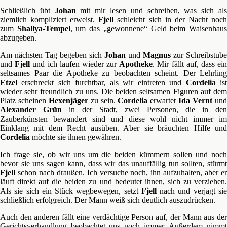
Schließlich übt
Johan
mit mir lesen und schreiben, was sich al
ziemlich kompliziert erweist.
Fjell
schleicht sich in der Nacht noc
zum
Shallya-Tempel
, um das „gewonnene“ Geld beim Waisenhau
abzugeben.
Am nächsten Tag begeben sich
Johan
und
Magnus
zur Schreibstube
und
Fjell
und ich laufen wieder zur
Apotheke
. Mir fällt auf, dass ei
seltsames Paar die Apotheke zu beobachten scheint. Der Lehrling
Etzel
erschreckt sich furchtbar, als wir eintreten und
Cordelia
is
wieder sehr freundlich zu uns. Die beiden seltsamen Figuren auf dem
Platz scheinen
Hexenjäger
zu sein.
Cordelia
erwartet
Ida Vernt
un
Alexander Grün
in der Stadt, zwei Personen, die in den
Zauberkünsten bewandert sind und diese wohl nicht immer im
Einklang mit dem Recht ausüben. Aber sie bräuchten Hilfe und
Cordelia
möchte sie ihnen gewähren.
Ich frage sie, ob wir uns um die beiden kümmern sollen und noch
bevor sie uns sagen kann, dass wir das unauffällig tun sollten, stürmt
Fjell
schon nach draußen. Ich versuche noch, ihn aufzuhalten, aber er
läuft direkt auf die beiden zu und bedeutet ihnen, sich zu verziehen.
Als sie sich ein Stück wegbewegen, setzt
Fjell
nach und verjagt si
schließlich erfolgreich. Der Mann weiß sich deutlich auszudrücken.
Auch den anderen fällt eine verdächtige Person auf, der Mann aus der
Gerichtsverhandlung beobachtet uns noch immer. Außerdem nimmt