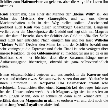
Schiffer zum
Hafenmeister
zu geleiten, aber die Angreifer lassen ih
nicht los.
Rudi
erklärt mir, dass einer der Männer der „
kleine Willi
“ sei, de
Sohn des
Meisters der Stauergilde
, und wir uns diesen
Machenschaften nicht in den Weg stellen sollten. Anscheinend
profitiert auch
Rudi
von diesen schmutzigen Geschäften. Langsa
verliert einer der Muskelprotze die Geduld und legt sich mit
Magnus
an, der darauf besteht, dass der Schiffer das Geld an offizieller Stelle
und nicht hier entrichtet. Nach einigem hin und her lässt
Wilhelm
“kleiner Willi” Decker
den Mann los und der Schiffer bezahlt nu
sehr verängstigt die Erpresser und flieht.
Rudi
ist sehr verärgert übe
unsere Reaktion, da der
Gildenmeister
zu mächtig für uns ist, da er im
Stadtrat
sitzt – er fürchtet, dass diese Zusammenhänge unsere
Auffassungsgabe übersteigen, obwohl sie ganz selbstverständlich
seien.
Etwas eingeschüchtert begeben wir uns zurück in die
Kaserne
un
essen und trinken etwas. Seltsamerweise sitzen dort auch
Altdorfer
i
ihren Uniformen. Ein
Korporal Tilo Bärmarder
erzählt seh
erfolgreich Geschichten über einen
Kampfzirkel
, der reges Interess
bei den Umstehenden weckt. Auch
Magnus
zeigt sich interessiert a
dem jungen Mann, den er schließlich dann auch kennenlernt. Er
erfährt, dass der
Magnusturm
nicht zu erobern war und dort noch di
alten
Jungfreud-Loyalisten
aktiv sind.