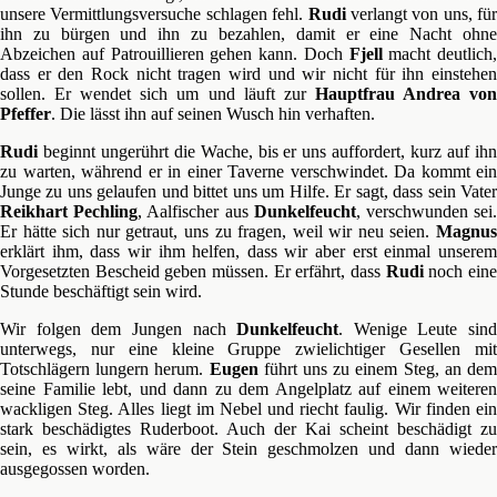
unsere Vermittlungsversuche schlagen fehl.
Rudi
verlangt von uns, für
ihn zu bürgen und ihn zu bezahlen, damit er eine Nacht ohne
Abzeichen auf Patrouillieren gehen kann. Doch
Fjell
macht deutlich,
dass er den Rock nicht tragen wird und wir nicht für ihn einstehen
sollen. Er wendet sich um und läuft zur
Hauptfrau Andrea vo
Pfeffer
. Die lässt ihn auf seinen Wusch hin verhaften.
Rudi
beginnt ungerührt die Wache, bis er uns auffordert, kurz auf ihn
zu warten, während er in einer Taverne verschwindet. Da kommt ein
Junge zu uns gelaufen und bittet uns um Hilfe. Er sagt, dass sein Vater
Reikhart Pechling
, Aalfischer aus
Dunkelfeucht
, verschwunden sei
Er hätte sich nur getraut, uns zu fragen, weil wir neu seien.
Magnus
erklärt ihm, dass wir ihm helfen, dass wir aber erst einmal unserem
Vorgesetzten Bescheid geben müssen. Er erfährt, dass
Rudi
noch ein
Stunde beschäftigt sein wird.
Wir folgen dem Jungen nach
Dunkelfeucht
. Wenige Leute sind
unterwegs, nur eine kleine Gruppe zwielichtiger Gesellen mit
Totschlägern lungern herum.
Eugen
führt uns zu einem Steg, an de
seine Familie lebt, und dann zu dem Angelplatz auf einem weiteren
wackligen Steg. Alles liegt im Nebel und riecht faulig. Wir finden ein
stark beschädigtes Ruderboot. Auch der Kai scheint beschädigt zu
sein, es wirkt, als wäre der Stein geschmolzen und dann wieder
ausgegossen worden.