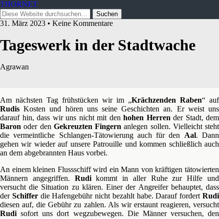
THORNET
31. März 2023 • Keine Kommentare
Tageswerk in der Stadtwache
Agrawan
Am nächsten Tag frühstücken wir im „
Krächzenden Raben
“ auf
Rudis
Kosten und hören uns seine Geschichten an. Er weist uns
darauf hin, dass wir uns nicht mit den
hohen Herren
der Stadt, dem
Baron
oder den
Gekreuzten Fingern
anlegen sollen. Vielleicht steht
die vermeintliche Schlangen-Tätowierung auch für den
Aal
. Dan
gehen wir wieder auf unsere Patrouille und kommen schließlich auch
an dem abgebrannten Haus vorbei.
An einem kleinen Flussschiff wird ein Mann von kräftigen tätowierten
Männern angegriffen.
Rudi
kommt in aller Ruhe zur Hilfe un
versucht die Situation zu klären. Einer der Angreifer behauptet, dass
der
Schiffer
die Hafengebühr nicht bezahlt habe. Darauf fordert
Rud
diesen auf, die Gebühr zu zahlen. Als wir erstaunt reagieren, versucht
Rudi
sofort uns dort wegzubewegen. Die Männer versuchen, den