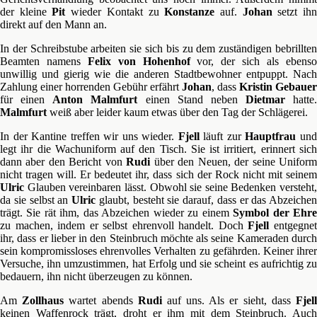
der kleine
Pit
wieder Kontakt zu
Konstanze
auf.
Johan
setzt ih
direkt auf den Mann an.
In der Schreibstube arbeiten sie sich bis zu dem zuständigen bebrillten
Beamten namens
Felix von Hohenhof
vor, der sich als ebens
unwillig und gierig wie die anderen Stadtbewohner entpuppt. Nach
Zahlung einer horrenden Gebühr erfährt
Johan
, dass
Kristin Gebauer
für einen
Anton Malmfurt
einen Stand neben
Dietmar
hatte.
Malmfurt
weiß aber leider kaum etwas über den Tag der Schlägerei.
In der Kantine treffen wir uns wieder.
Fjell
läuft zur
Hauptfrau
un
legt ihr die Wachuniform auf den Tisch. Sie ist irritiert, erinnert sich
dann aber den Bericht von
Rudi
über den Neuen, der seine Unifor
nicht tragen will. Er bedeutet ihr, dass sich der Rock nicht mit seinem
Ulric
Glauben vereinbaren lässt. Obwohl sie seine Bedenken versteht,
da sie selbst an
Ulric
glaubt, besteht sie darauf, dass er das Abzeichen
trägt. Sie rät ihm, das Abzeichen wieder zu einem
Symbol der Ehr
zu machen, indem er selbst ehrenvoll handelt. Doch
Fjell
entgegne
ihr, dass er lieber in den Steinbruch möchte als seine Kameraden durch
sein kompromissloses ehrenvolles Verhalten zu gefährden. Keiner ihrer
Versuche, ihn umzustimmen, hat Erfolg und sie scheint es aufrichtig zu
bedauern, ihn nicht überzeugen zu können.
Am
Zollhaus
wartet abends
Rudi
auf uns. Als er sieht, dass
Fjel
keinen Waffenrock trägt, droht er ihm mit dem Steinbruch. Auch