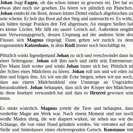
Johan
fragt
Eugen
, ob das schon immer so gewesen sei. Der hat s
etwas aber noch nie gesehen. Da hören wir plötzlich ein Platschen.
Johan
entdeckt ein Boot, dessen letztes Drittel einfach abgebrochen zu
sein scheint. Er holt das Boot auf den Steg und untersucht es. Es wirkt,
als hätten riesige Pranken den Teil abgerissen. An einigen Stellen hat
es kleine Löcher. Mir fällt ein saurer Geruch auf. Außerdem umgibt
uns Verwesungsgeruch, dessen Ursprung auf der anderen Seite des
Flusses sich
Magnus
einprägt. Dann gehen wir zurück zu de
sogenannten
Katzenhaus
, in dem
Rudi
immer noch beschäftigt ist.
Plötzlich winkt Irgendjemand
Johan
zu sich und verschwindet dann i
einer Seitengasse.
Johan
ruft ihm nach und zieht sein Entermesser.
Der Mann läuft weiter und winkt
Johan
hinter sich her. Plötzlich is
der Schrei eines Mädchens zu hören.
Johan
ruft uns und wir eilen zu
ihm und folgen ihm. Als wir um die Ecke biegen, sehen wir nur noch,
dass aus einem Mädchenkleid eine Unmenge an Ungeziefer
herauskrabbelt.
Johan
behauptet, dass sich der Körper des Mädchens
in diese Insekten verwandelt hat und dass es
Hexerei
gewesen sei
muss.
Es stinkt widerlich.
Magnus
zertritt die Tiere und behauptet, das
verderbte Magie am Werk war. Nach einem Moment sind nur noch
weiße Maden übrig, die wie drapiert wirken, sie sehen aus wie die
Schlange, die von einer Hand gehalten werden. Sie verrotten auf der
Stelle und hinterlassen einen ekelerregenden Geruch.
Konstanze
tritt