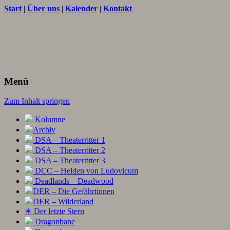
Start
|
Über uns
|
Kalender
|
Kontakt
Texte und Ideen zum Rollenspiel
THORNET
Menü
Zum Inhalt springen
Kolumne
Archiv
DSA – Theaterritter 1
DSA – Theaterritter 2
DSA – Theaterritter 3
DCC – Helden von Ludovicum
Deadlands – Deadwood
DER – Die Gefährtinnen
DER – Wilderland
☀ Der letzte Stern
Dragonbane