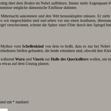
edrig über dem Boden im Nebel aufblitzen. Immer mehr Augenpaare bli
nntnisse mögliche dämonische Einflüsse dahinter.
Mitternacht ankommen und den Wirt herausklopfen müssen. Er zieht un
o wir eingeschlafen sind und sehen vor uns einen kostbaren, überm
iegel verschwimmt, scheint die Spitze einer Flöte durch den Spiegel h
en Mythos vom
Schellenkind
von dem es heißt, dass es nur bei Nebel 
chiedenen Stellen gefunden, die beide ertrunken sind, obwohl ihre Klei
, während
Waru
und
Viseris
zur
Halle des Quecksilbers
wollen, um m
n etwas auf dem Umzug planen.
sind mit
*
markiert