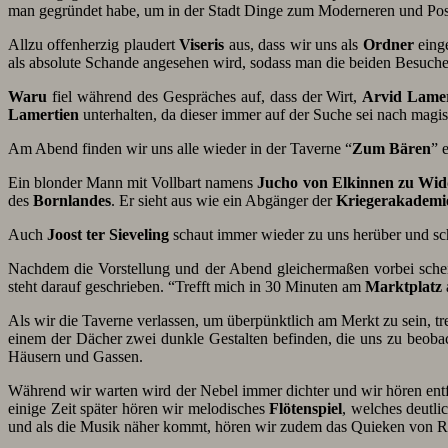
man gegründet habe, um in der Stadt Dinge zum Moderneren und Positi
Allzu offenherzig plaudert
Viseris
aus, dass wir uns als
Ordner
einge
als absolute Schande angesehen wird, sodass man die beiden Besucher
Waru
fiel während des Gespräches auf, dass der Wirt,
Arvid Lamer
Lamertien
unterhalten, da dieser immer auf der Suche sei nach magis
Am Abend finden wir uns alle wieder in der Taverne “
Zum Bären
” 
Ein blonder Mann mit Vollbart namens
Jucho von Elkinnen zu Wid
des
Bornlandes
. Er sieht aus wie ein Abgänger der
Kriegerakademi
Auch
Joost ter Sieveling
schaut immer wieder zu uns herüber und sch
Nachdem die Vorstellung und der Abend gleichermaßen vorbei sch
steht darauf geschrieben. “Trefft mich in 30 Minuten am
Marktplatz
Als wir die Taverne verlassen, um überpünktlich am Merkt zu sein, trei
einem der Dächer zwei dunkle Gestalten befinden, die uns zu beobach
Häusern und Gassen.
Während wir warten wird der Nebel immer dichter und wir hören ent
einige Zeit später hören wir melodisches
Flötenspiel
, welches deutl
und als die Musik näher kommt, hören wir zudem das Quieken von R