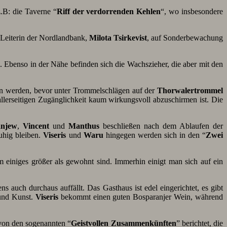
.B: die Taverne “
Riff der verdorrenden Kehlen
“, wo insbesondere
Leiterin der Nordlandbank,
Milota Tsirkevist
, auf Sonderbewachung
 Ebenso in der Nähe befinden sich die Wachszieher, die aber mit den
en werden, bevor unter Trommelschlägen auf der
Thorwalertrommel
llerseitigen Zugänglichkeit kaum wirkungsvoll abzuschirmen ist. Die
njew
,
Vincent
und
Manthus
beschließen nach dem Ablaufen der
uhig bleiben.
Viseris
und
Waru
hingegen werden sich in den “
Zwei
m einiges größer als gewohnt sind. Immerhin einigt man sich auf ein
 auch durchaus auffällt. Das Gasthaus ist edel eingerichtet, es gibt
 und Kunst.
Viseris
bekommt einen guten Bosparanjer Wein, während
 von den sogenannten “
Geistvollen Zusammenkünften
” berichtet, die