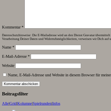
Kommentar
*
Datenschutzhinweise: Die E-Mailadresse wird an den Dienst Gravatar übermittelt (
Verarbeitung Deiner Daten und Widerrufsmöglichkeiten, verweisen wir Dich auf 
Name
*
E-Mail-Adresse
*
Website
Name, E-Mail-Adresse und Website in diesem Browser für meine
Beitragsfilter
Alle
|
Grid
|
Kolumne
|
Spielrunden
|
Infos