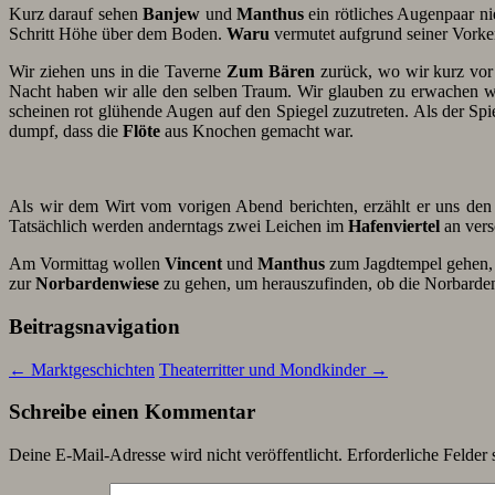
Kurz darauf sehen
Banjew
und
Manthus
ein rötliches Augenpaar ni
Schritt Höhe über dem Boden.
Waru
vermutet aufgrund seiner Vorke
Wir ziehen uns in die Taverne
Zum Bären
zurück, wo wir kurz vor 
Nacht haben wir alle den selben Traum. Wir glauben zu erwachen w
scheinen rot glühende Augen auf den Spiegel zuzutreten. Als der Sp
dumpf, dass die
Flöte
aus Knochen gemacht war.
Als wir dem Wirt vom vorigen Abend berichten, erzählt er uns d
Tatsächlich werden anderntags zwei Leichen im
Hafenviertel
an vers
Am Vormittag wollen
Vincent
und
Manthus
zum Jagdtempel gehen
zur
Norbardenwiese
zu gehen, um herauszufinden, ob die Norbarde
Beitragsnavigation
←
Marktgeschichten
Theaterritter und Mondkinder
→
Schreibe einen Kommentar
Deine E-Mail-Adresse wird nicht veröffentlicht.
Erforderliche Felder 