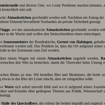
müsiermeile
und diverse Orte, wo Leute Probleme machen könnten, z
 bestechlich sein soll.
ische
Atmaskottchen
geschmäht werden soll. Nachdem ein Antrag der 
mehrere Dutzend bewaffnete Norbarden als private Sicherheit gesorgt.
Flagge
, wo das maraskanische
Atmaskottchen
geschmäht werden soll.
rdner in die Wache und wollen den Steinschneidern einen reinwürgen.
des
Sennenmeisters
der Rondrakirche,
Gernot von Halsingen
, gehalt
rbrannt werden soll. Das Problem ist, dass der Ort aufgrund seiner a
 Rolle in der Zeremonie zum Ziel werden.
Ordner einem Wagen mit einem
Atmaskottchen
zugeteilt werden.
Ba
ersuchen den Wirt zu bestechen, damit die Thorwaler beim Umzug r
ischen Blutes zu sein. Wir bestellen Bier und Meskinnes, die beide u
twas in das Bier der Leute mischt, dass sie ruhigstellen sollte.
 wo
Waru
sich sofort unwohl fühlt und wo er aufgrund seines Aussehens
miker und Künstler über gediegene Themen aus Politik, Wissenschaft
bnötigt.
r
Halle des Quecksilbers
, der erfreut die beiden begrüßt und sogleich