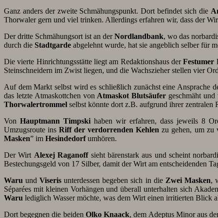
Ganz anders der zweite Schmähungspunkt. Dort befindet sich die
A
Thorwaler gern und viel trinken. Allerdings erfahren wir, dass der Wirt
Der dritte Schmähungsort ist an der
Nordlandbank
, wo das norbard
durch die
Stadtgarde
abgelehnt wurde, hat sie angeblich selber für 
Die vierte Hinrichtungsstätte liegt am Redaktionshaus der
Festumer 
Steinschneidern im Zwist liegen, und die Wachszieher stellen vier O
Auf dem Markt selbst wird es schließlich zunächst eine Ansprache 
das letzte Atmaskottchen von
Atmaskot Blutsäufer
geschmäht und ve
Thorwalertrommel
selbst könnte dort z.B. aufgrund ihrer zentralen
Von
Hauptmann Timpski
haben wir erfahren, dass jeweils 8 
Umzugsroute ins
Riff der verdorrenden Kehlen
zu gehen, um zu v
Masken
” im
Hesindedorf
umhören.
Der Wirt
Alexej Raganoff
sieht bärenstark aus und scheint norbard
Bestechungsgeld von 17 Silber, damit der Wirt am entscheidenden Tag e
Waru
und
Viseris
unterdessen begeben sich in die
Zwei Masken
,
Séparées mit kleinen Vorhängen und überall unterhalten sich Akade
Waru
lediglich Wasser möchte, was dem Wirt einen irritierten Blick a
Dort begegnen die beiden
Olko Knaack
, dem Adeptus Minor aus de