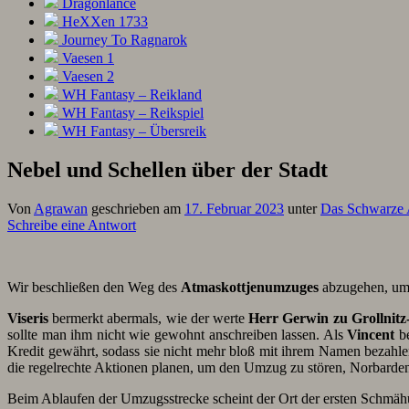
Dragonlance
HeXXen 1733
Journey To Ragnarok
Vaesen 1
Vaesen 2
WH Fantasy – Reikland
WH Fantasy – Reikspiel
WH Fantasy – Übersreik
Nebel und Schellen über der Stadt
Von
Agrawan
geschrieben am
17. Februar 2023
unter
Das Schwarze
Schreibe eine Antwort
Wir beschließen den Weg des
Atmaskottjenumzuges
abzugehen, um 
Viseris
bermerkt abermals, wie der werte
Herr Gerwin zu Grollnitz
sollte man ihm nicht wie gewohnt anschreiben lassen. Als
Vincent
be
Kredit gewährt, sodass sie nicht mehr bloß mit ihrem Namen bezah
die regelrechte Aktionen planen, um den Umzug zu stören, Norbarden
Beim Ablaufen der Umzugsstrecke scheint der Ort der ersten Schmäh