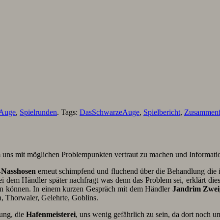
 Auge
,
Spielrunden
. Tags:
DasSchwarzeAuge
,
Spielbericht
,
Zusammenf
uns mit möglichen Problempunkten vertraut zu machen und Informat
-Nasshosen
erneut schimpfend und fluchend über die Behandlung die ih
i dem Händler später nachfragt was denn das Problem sei, erklärt dies
len können. In einem kurzen Gespräch mit dem Händler
Jandrim Zwei
, Thorwaler, Gelehrte, Goblins.
ung, die
Hafenmeisterei
, uns wenig gefährlich zu sein, da dort noch 