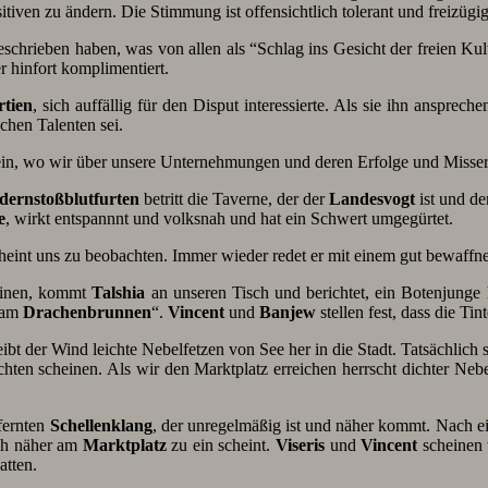
ven zu ändern. Die Stimmung ist offensichtlich tolerant und freizügi
schrieben haben, was von allen als “Schlag ins Gesicht der freien Kult
 hinfort komplimentiert.
tien
, sich auffällig für den Disput interessierte. Als sie ihn ansprec
chen Talenten sei.
ein, wo wir über unsere Unternehmungen und deren Erfolge und Misserf
dernstoßblutfurten
betritt die Taverne, der der
Landesvogt
ist und de
e
, wirkt entspannnt und volksnah und hat ein Schwert umgegürtet.
eint uns zu beobachten. Immer wieder redet er mit einem gut bewaffnet
einen, kommt
Talshia
an unseren Tisch und berichtet, ein Botenjunge 
am
Drachenbrunnen
“.
Vincent
und
Banjew
stellen fest, dass die Ti
bt der Wind leichte Nebelfetzen von See her in die Stadt. Tatsächlich s
ten scheinen. Als wir den Marktplatz erreichen herrscht dichter Nebel
fernten
Schellenklang
, der unregelmäßig ist und näher kommt. Nach ei
ich näher am
Marktplatz
zu ein scheint.
Viseris
und
Vincent
scheinen 
atten.