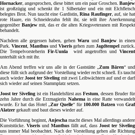
Hornacker
, angesprochen, diese bittet um ein paar Groschen.
Banjew
ist großzügig und schenkt ihr 1 Silbertaler und ein mit Elchfleisch
belegtes Brot. Nun taucht eine Gardistin,
Rina Raufinger
, auf, sie hat
rote Haare, ein Schneidezahn fehlt ihr, sie teilt ihre Anerkennung
gegenüber
Banjew
mit, das er die alten Kriegsveteranen mit Respek
behandelt.
Nachdem alle gegessen haben, gehen
Waru
und
Banjew
in eine
Park.
Vincent
,
Manthus
und
Viseris
gehen zum
Jagdtempel
zurück.
Die Tempelvorsteherin
Fir-Uunla
wird angetroffen und
Vincen
unterhält sich mit ihr.
Am Abend treffen wir uns alle in der Gaststätte „
Zum Bären
“ un
diese füllt sich aufgrund der Vorstellung wieder recht schnell. Es taucht
auch wieder
Joost ter Siveling
mit zwei Leibwächtern auf und er dar
sich wieder auf seinen Stammplatz setzen.
Joost ter Siveling
ist ein Handelsfürst aus
Festum
, dessen Bruder fü
zehn Jahre durch die Erzmagierin
Nahema
in eine Ratte verwandel
wurde. Er hat das Hotel „
Zur Quelle
“ für
100.000 Batzen
von
Gra
Alatzer
gekauft und baut dieses wieder auf.
Die Vorführung beginnt,
Anjescha
macht dieses Mal allerdings andere
Kunststücke.
Viseris
und
Manthus
fällt auf, dass
Joost ter Siveling
uns immer Mal beobachtet. Nach der Vorstellung gehen alle Richtung