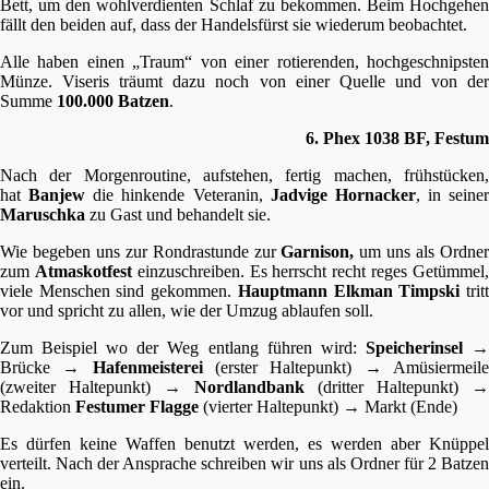
Bett, um den wohlverdienten Schlaf zu bekommen. Beim Hochgehen
fällt den beiden auf, dass der Handelsfürst sie wiederum beobachtet.
Alle haben einen „Traum“ von einer rotierenden, hochgeschnipsten
Münze. Viseris träumt dazu noch von einer Quelle und von der
Summe
100.000 Batzen
.
6. Phex 1038 BF, Festum
Nach der Morgenroutine, aufstehen, fertig machen, frühstücken,
hat
Banjew
die hinkende Veteranin,
Jadvige Hornacker
, in seiner
Maruschka
zu Gast und behandelt sie.
Wie begeben uns zur Rondrastunde zur
Garnison,
um uns als Ordne
zum
Atmaskotfest
einzuschreiben. Es herrscht recht reges Getümmel
viele Menschen sind gekommen.
Hauptmann Elkman Timpski
trit
vor und spricht zu allen, wie der Umzug ablaufen soll.
Zum Beispiel wo der Weg entlang führen wird:
Speicherinsel
Brücke →
Hafenmeisterei
(erster Haltepunkt) → Amüsiermeil
(zweiter Haltepunkt) →
Nordlandbank
(dritter Haltepunkt) →
Redaktion
Festumer Flagge
(vierter Haltepunkt) → Markt (Ende)
Es dürfen keine Waffen benutzt werden, es werden aber Knüppel
verteilt. Nach der Ansprache schreiben wir uns als Ordner für 2 Batzen
ein.