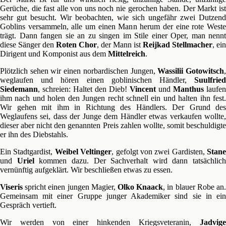
Gerüche, die fast alle von uns noch nie gerochen haben. Der Markt ist
sehr gut besucht. Wir beobachten, wie sich ungefähr zwei Dutzend
Goblins versammeln, alle um einen Mann herum der eine rote Weste
trägt. Dann fangen sie an zu singen im Stile einer Oper, man nennt
diese Sänger den
Roten Chor
, der Mann ist
Reijkad Stellmacher
, ein
Dirigent und Komponist aus dem
Mittelreich
.
Plötzlich sehen wir einen norbardischen Jungen,
Wassilii Gotowitsch
weglaufen und hören einen goblinischen Händler,
Suulfried
Siedemann
, schreien: Haltet den Dieb!
Vincent
und
Manthus
laufen
ihm nach und holen den Jungen recht schnell ein und halten ihn fest.
Wir gehen mit ihm in Richtung des Händlers. Der Grund des
Weglaufens sei, dass der Junge dem Händler etwas verkaufen wollte,
dieser aber nicht den genannten Preis zahlen wollte, somit beschuldigte
er ihn des Diebstahls.
Ein Stadtgardist,
Weibel Veltinger
, gefolgt von zwei Gardisten,
Stane
und
Uriel
kommen dazu. Der Sachverhalt wird dann tatsächlich
vernünftig aufgeklärt. Wir beschließen etwas zu essen.
Viseris
spricht einen jungen Magier,
Olko Knaack
, in blauer Robe an
Gemeinsam mit einer Gruppe junger Akademiker sind sie in ein
Gespräch vertieft.
Wir werden von einer hinkenden Kriegsveteranin,
Jadvige