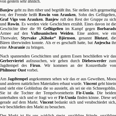
von gestern sehr ähnlich.
Banjew
geht zu ihm rüber und begrüßt ihn. Sie stellen sich gegenseitig
vor, der Fremde heißt
Rowin von Arauken
, Sohn des Geflügelten
Graf Vigo von Arauken
.
Banjew
ruft den Rest der Gruppe zu sic
und
Rowin
. Es werden viele Geschichten erzählt. Eines davon ist di
Geschichte über die 99
Geflügelten
im Kampf gegen
Borbarads
Armee auf den
Vallusanischen Weiden
. Eine andere, wie ein
Thorwaler,
Styrvake „Kihoke“ Björnson
, genannt
Blutaxt
, die
Bären überwinden konnte. Als er es geschafft hatte, bat
Anjescha
ih
eine
Alvaranie
zu bringen.
Nach spannenden Geschichten und gutem Essen beschließen wir das
Gerberviertel
aufzusuchen, wir gehen durch
Diebeswerder
zu
Jagdtempel des
Firun
. Wir kommen an der Konzerthalle von
Philmour Oust
vorbei.
Am
Jagdtempel
angekommen sehen wir das er aus Geweihen, Moos
und anderen natürlichen Materialien erbaut wurde.
Vincent
geht hinein
und sieht eine Goblinfrau die so aussieht, als sei sie ein Schneegoblin.
Sie ist die Tochter der Tempelvorsteherin
Fir-Uunla
. Die beiden
unterhalten sich und er fragt wo er
Fir-Uunla
finden könne. Diese se
gerade auf dem Markt.
Vincent
bedankt sich und verabschiedet sich
wir beschließen den Markt zu besuchen.
Der Markt ist für uns wirklich riesig, unzählige Stände, unzählige