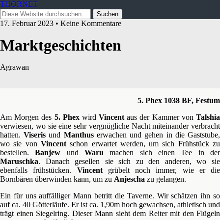
THORNET
17. Februar 2023 • Keine Kommentare
Marktgeschichten
Agrawan
5. Phex 1038 BF, Festum
Am Morgen des
5. Phex
wird
Vincent
aus der Kammer von
Talshi
verwiesen, wo sie eine sehr vergnügliche Nacht miteinander verbracht
hatten.
Viseris
und
Manthus
erwachen und gehen in die Gaststube
wo sie von
Vincent
schon erwartet werden, um sich Frühstück z
bestellen.
Banjew
und
Waru
machen sich einen Tee in de
Maruschka
. Danach gesellen sie sich zu den anderen, wo sie
ebenfalls frühstücken.
Vincent
grübelt noch immer, wie er die
Bornbären überwinden kann, um zu
Anjescha
zu gelangen.
Ein für uns auffälliger Mann betritt die Taverne. Wir schätzen ihn so
auf ca. 40 Götterläufe. Er ist ca. 1,90m hoch gewachsen, athletisch und
trägt einen Siegelring. Dieser Mann sieht dem Reiter mit den Flügeln