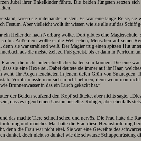
zen Jubel ihrer Enkelkinder führte. Die beiden Jüngsten setzten sic
ndten.
stand, wieso sie miteinander reisten. Es war eine lange Reise, sie 
ch Festum. Aber vielleicht wollt ihr wissen wie sie alle auf das Schif
 ein Heiler der nach Norburg wollte. Dort gibt es eine Magierschule,
 so tut. Außerdem wollte er die Welt sehen, Menschen auf seiner Re
, denn sie war strahlend weiß. Der Magier trug einen spitzen Hut unt
nnerbach aus die meiste Zeit zu Fuß gereist, bis er dann in Perricum a
 Frauen, die nicht unterschiedlicher hätten sein können. Die eine wa
n, dass sie eine Hexe sei. Dabei deutete sie immer auf ihr Haar, welc
weht. Ihr Augen leuchteten in jenem tiefen Grün von Smaragden. Ihr
stab. Vor ihr musste man sich in acht nehmen, denn wenn man nicht a
v wie Brunnenwasser in das ein Lurch gekackt hat.“
er der Beiden seufzend den Kopf schüttelte, aber nichts sagte. „Diese 
in, dass es irgend einen Unsinn anstellte. Ruhiger, aber ebenfalls ste
te und das machte Tiere schnell scheu und nervös. Die Frau hatte die
usforderung und manches Mal hatte die Frau diese Herausforderung bere
nicht, denn die Frau war nicht eitel. Sie war eine Geweihte des schwa
ren dunkel, doch nicht so dunkel wie die schwarze Schuppenrüstung die 