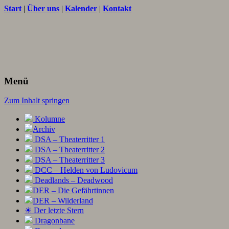
Start
|
Über uns
|
Kalender
|
Kontakt
Texte und Ideen zum Rollenspiel
THORNET
Menü
Zum Inhalt springen
Kolumne
Archiv
DSA – Theaterritter 1
DSA – Theaterritter 2
DSA – Theaterritter 3
DCC – Helden von Ludovicum
Deadlands – Deadwood
DER – Die Gefährtinnen
DER – Wilderland
☀ Der letzte Stern
Dragonbane