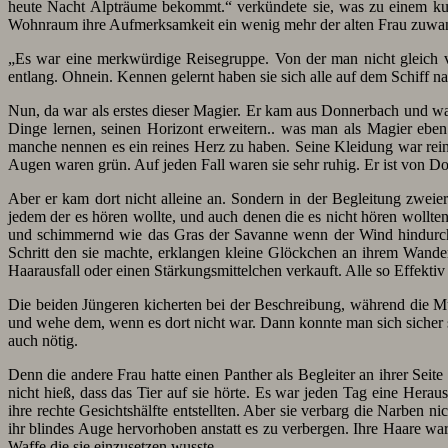
heute Nacht Alpträume bekommt.“ verkündete sie, was zu einem kur
Wohnraum ihre Aufmerksamkeit ein wenig mehr der alten Frau zuwa
„Es war eine merkwürdige Reisegruppe. Von der man nicht gleich ver
entlang. Ohnein. Kennen gelernt haben sie sich alle auf dem Schiff na
Nun, da war als erstes dieser Magier. Er kam aus Donnerbach und war
Dinge lernen, seinen Horizont erweitern.. was man als Magier eben
manche nennen es ein reines Herz zu haben. Seine Kleidung war rein
Augen waren grün. Auf jeden Fall waren sie sehr ruhig. Er ist von Do
Aber er kam dort nicht alleine an. Sondern in der Begleitung zweier
jedem der es hören wollte, und auch denen die es nicht hören wollte
und schimmernd wie das Gras der Savanne wenn der Wind hindurch 
Schritt den sie machte, erklangen kleine Glöckchen an ihrem Wander
Haarausfall oder einen Stärkungsmittelchen verkauft. Alle so Effekti
Die beiden Jüngeren kicherten bei der Beschreibung, während die Mutt
und wehe dem, wenn es dort nicht war. Dann konnte man sich sicher se
auch nötig.
Denn die andere Frau hatte einen Panther als Begleiter an ihrer Sei
nicht hieß, dass das Tier auf sie hörte. Es war jeden Tag eine Hera
ihre rechte Gesichtshälfte entstellten. Aber sie verbarg die Narben 
ihr blindes Auge hervorhoben anstatt es zu verbergen. Ihre Haare wa
Waffe die sie einzusetzen wusste.