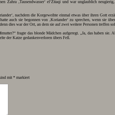
men Zahra ‚Tausendwasser‘ el‘Zitaqi und war unglaublich neugierig
oriander‘, nachdem die Korgeweihte einmal etwas über ihren Gott erzä
 hatte auch sie begonnen von ‚Koriander‘ zu sprechen, wenn sie übe
nn dies war der Ort, an dem sie auf zwei weitere Personen treffen sollt
ßmutter?“ fragte das blonde Mädchen aufgeregt. „Ja, das haben sie. Ab
elte der Katze gedankenverloren übers Fell.
sind mit
*
markiert