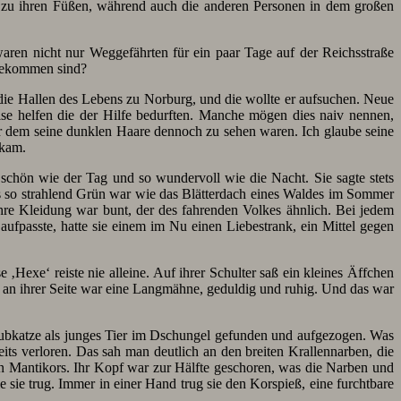
h zu ihren Füßen, während auch die anderen Personen in dem großen
waren nicht nur Weggefährten für ein paar Tage auf der Reichsstraße
f gekommen sind?
 die Hallen des Lebens zu Norburg, und die wollte er aufsuchen. Neue
ise helfen die der Hilfe bedurften. Manche mögen dies naiv nennen,
er dem seine dunklen Haare dennoch zu sehen waren. Ich glaube seine
nkam.
r schön wie der Tag und so wundervoll wie die Nacht. Sie sagte stets
hes so strahlend Grün war wie das Blätterdach eines Waldes im Sommer
e Kleidung war bunt, der des fahrenden Volkes ähnlich. Bei jedem
ufpasste, hatte sie einem im Nu einen Liebestrank, ein Mittel gegen
‚Hexe‘ reiste nie alleine. Auf ihrer Schulter saß ein kleines Äffchen
ts an ihrer Seite war eine Langmähne, geduldig und ruhig. Und das war
 Raubkatze als junges Tier im Dschungel gefunden und aufgezogen. Was
its verloren. Das sah man deutlich an den breiten Krallennarben, die
rzen Mantikors. Ihr Kopf war zur Hälfte geschoren, was die Narben und
sie trug. Immer in einer Hand trug sie den Korspieß, eine furchtbare