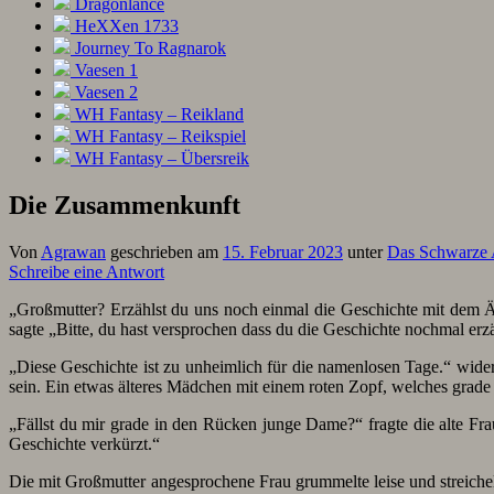
Dragonlance
HeXXen 1733
Journey To Ragnarok
Vaesen 1
Vaesen 2
WH Fantasy – Reikland
WH Fantasy – Reikspiel
WH Fantasy – Übersreik
Die Zusammenkunft
Von
Agrawan
geschrieben am
15. Februar 2023
unter
Das Schwarze
Schreibe eine Antwort
„Großmutter? Erzählst du uns noch einmal die Geschichte mit dem Ä
sagte „Bitte, du hast versprochen dass du die Geschichte nochmal erzä
„Diese Geschichte ist zu unheimlich für die namenlosen Tage.“ wide
sein. Ein etwas älteres Mädchen mit einem roten Zopf, welches grade W
„Fällst du mir grade in den Rücken junge Dame?“ fragte die alte Fra
Geschichte verkürzt.“
Die mit Großmutter angesprochene Frau grummelte leise und streiche