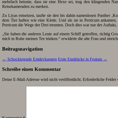
mehrfach betonte, dass sie eine Hexe sei, trug den klingenden Na
Reisekameraden zu merken.
Zu Liyas entsetzen, taufte sie den bis dahin namenlosen Panther ‚K
dem Tier haften wie eine Klette. Und als sie in Perricum ankamen,
Perricum die Wege der Drei trennten. Doch dies war nur der Auftakt, de
„Sie haben die anderen Leute auf einem Schiff getroffen, richtig Gro
mich in Ruhe meinen Tee trinken.“ erwiderte die alte Frau und streich
Beitragsnavigation
←
Schockierende Entdeckungen
Erste Eindrücke in Festum
→
Schreibe einen Kommentar
Deine E-Mail-Adresse wird nicht veröffentlicht.
Erforderliche Felder 
Kommentar
*