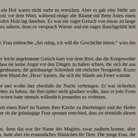
ein Hof waren nicht mehr zu erreichen. Aber es gab eine Stelle am
utz vor dem Wind, während einige alte Bäume mit ihren Ästen einen
Haufen Holz lag daneben. Es war ein vager Geruch von etwas zu lange
r zu nähern, denn es versprach Wärme und ein vages Bauchgefühl ließ
 Frau einbrachte „Sei ruhig, ich will die Geschichte hören.“ wies ihn
Der leicht angebrannte Geruch kam von dem Brot, das die Korgeweihte
ss sie keine Angst vor den Dingen zu haben schien, die sich ihr aus
genbrauen, die grünhaarige Schönheit mit ehrlicher Neugierde. Kurze
s dem Mund der ‚Hexe‘ kamen, die sich die Hände am Feuer wärmte.
or und wollte hier ebenfalls die Nacht verbringen. Er war sicherlich
hten zu haben, die ihm später nicht glauben wollte, dass er jede Form
hworen hatte niemals willentlich jemanden zu verletzen.
icum einen Brief im Namen ihrer Kirche zu überbringen und der Heiler
er ob die grünäugige Frau spontan entschied, dass sie ebenfalls diesen
arn, denn das war der Name des Magiers, zwar zaubern konnte, aber
hatte aber ein erstaunliches Händchen für Tiere. Die junge Frau, die