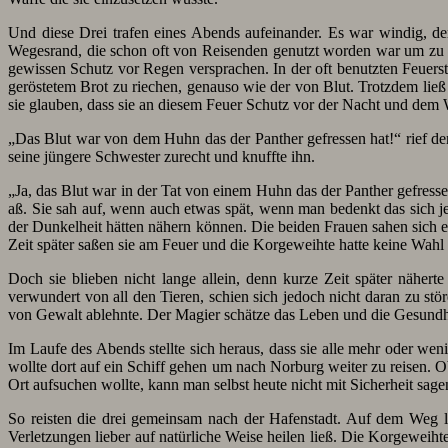
Und diese Drei trafen eines Abends aufeinander. Es war windig, d
Wegesrand, die schon oft von Reisenden genutzt worden war um zu 
gewissen Schutz vor Regen versprachen. In der oft benutzten Feuers
geröstetem Brot zu riechen, genauso wie der von Blut. Trotzdem lie
sie glauben, dass sie an diesem Feuer Schutz vor der Nacht und dem
„Das Blut war von dem Huhn das der Panther gefressen hat!“ rief der 
seine jüngere Schwester zurecht und knuffte ihn.
„Ja, das Blut war in der Tat von einem Huhn das der Panther gefres
aß. Sie sah auf, wenn auch etwas spät, wenn man bedenkt das sich j
der Dunkelheit hätten nähern können. Die beiden Frauen sahen sich 
Zeit später saßen sie am Feuer und die Korgeweihte hatte keine Wa
Doch sie blieben nicht lange allein, denn kurze Zeit später näherte
verwundert von all den Tieren, schien sich jedoch nicht daran zu stö
von Gewalt ablehnte. Der Magier schätze das Leben und die Gesundheit
Im Laufe des Abends stellte sich heraus, dass sie alle mehr oder we
wollte dort auf ein Schiff gehen um nach Norburg weiter zu reisen. Ob
Ort aufsuchen wollte, kann man selbst heute nicht mit Sicherheit sage
So reisten die drei gemeinsam nach der Hafenstadt. Auf dem Weg l
Verletzungen lieber auf natürliche Weise heilen ließ. Die Korgeweih