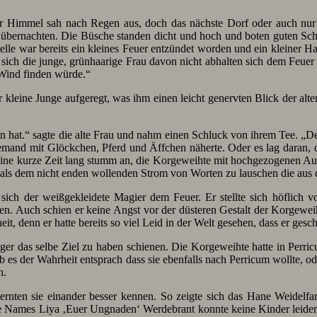
er Himmel sah nach Regen aus, doch das nächste Dorf oder auch nur 
übernachten. Die Büsche standen dicht und hoch und boten guten Sch
telle war bereits ein kleines Feuer entzündet worden und ein kleiner 
ß sich die junge, grünhaarige Frau davon nicht abhalten sich dem Feue
 Wind finden würde.“
kleine Junge aufgeregt, was ihm einen leicht genervten Blick der alten
sen hat.“ sagte die alte Frau und nahm einen Schluck von ihrem Tee. „
emand mit Glöckchen, Pferd und Äffchen näherte. Oder es lag daran, da
eine kurze Zeit lang stumm an, die Korgeweihte mit hochgezogenen Au
hl als dem nicht enden wollenden Strom von Worten zu lauschen die au
 sich der weißgekleidete Magier dem Feuer. Er stellte sich höflich v
ren. Auch schien er keine Angst vor der düsteren Gestalt der Korgewei
, denn er hatte bereits so viel Leid in der Welt gesehen, dass er gesc
niger das selbe Ziel zu haben schienen. Die Korgeweihte hatte in Perr
 es der Wahrheit entsprach dass sie ebenfalls nach Perricum wollte, od
n.
ernten sie einander besser kennen. So zeigte sich das Hane Weidelf
te Names Liya ‚Euer Ungnaden‘ Werdebrant konnte keine Kinder leiden, 