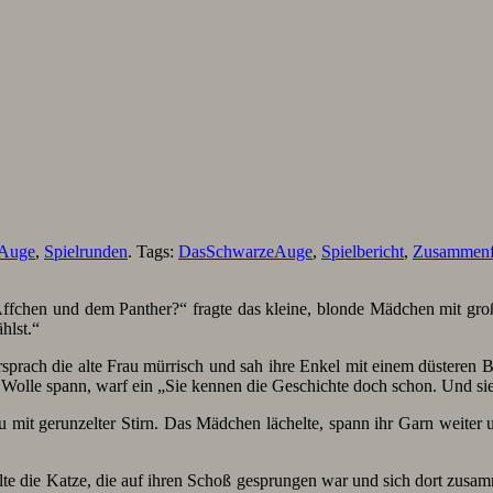
 Auge
,
Spielrunden
. Tags:
DasSchwarzeAuge
,
Spielbericht
,
Zusammenf
ffchen und dem Panther?“ fragte das kleine, blonde Mädchen mit groß
hlst.“
rsprach die alte Frau mürrisch und sah ihre Enkel mit einem düsteren 
olle spann, warf ein „Sie kennen die Geschichte doch schon. Und sie ist
u mit gerunzelter Stirn. Das Mädchen lächelte, spann ihr Garn weiter
lte die Katze, die auf ihren Schoß gesprungen war und sich dort zusam