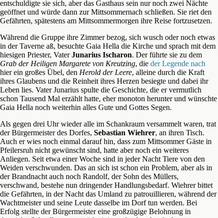
entschuldigte sie sich, aber das Gasthaus sein nur noch zwei Nächte
geöffnet und würde dann zur Mittsommernach schließen. Sie riet den
Gefährten, spätestens am Mittsommermorgen ihre Reise fortzusetzen.
Während die Gruppe ihre Zimmer bezog, sich wusch oder noch etwas
in der Taverne aß, besuchte Gaia Hella die Kirche und sprach mit dem
hiesigen Priester, Vater
Junarius Ischaron
. Der führte sie zu dem
Grab der Heiligen Margarete von Kreutzing
, die
der Legende nach
hier ein großes Übel, den
Herold der Leere
, alleine durch die Kraft
ihres Glaubens und die Reinheit ihres Herzen besiegte und dabei ihr
Leben lies. Vater Junarius spulte die Geschichte, die er vermutlich
schon Tausend Mal erzählt hatte, eher monoton herunter und wünschte
Gaia Hella noch weiterhin alles Gute und Gottes Segen.
Als gegen drei Uhr wieder alle im Schankraum versammelt waren, trat
der Bürgermeister des Dorfes,
Sebastian Wiehrer
, an ihren Tisch.
Auch er wies noch einmal darauf hin, dass zum Mittsommer Gäste in
Pfeilersruh nicht gewünscht sind, hatte aber noch ein weiteres
Anliegen. Seit etwa einer Woche sind in jeder Nacht Tiere von den
Weiden verschwunden. Das an sich ist schon ein Problem, aber als in
der Brandnacht auch noch Randolf, der Sohn des Müllers,
verschwand, bestehe nun dringender Handlungsbedarf. Wiehrer bittet
die Gefährten, in der Nacht das Umland zu patrouillieren, während der
Wachtmeister und seine Leute dasselbe im Dorf tun werden. Bei
Erfolg stellte der Bürgermeister eine großzügige Belohnung in