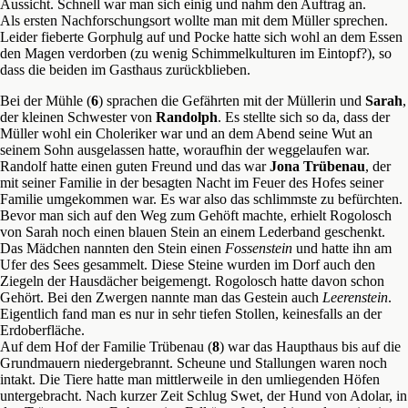
Aussicht. Schnell war man sich einig und nahm den Auftrag an.
Als ersten Nachforschungsort wollte man mit dem Müller sprechen.
Leider fieberte Gorphulg auf und Pocke hatte sich wohl an dem Essen
den Magen verdorben (zu wenig Schimmelkulturen im Eintopf?), so
dass die beiden im Gasthaus zurückblieben.
Bei der Mühle (
6
) sprachen die Gefährten mit der Müllerin und
Sarah
,
der kleinen Schwester von
Randolph
. Es stellte sich so da, dass der
Müller wohl ein Choleriker war und an dem Abend seine Wut an
seinem Sohn ausgelassen hatte, woraufhin der weggelaufen war.
Randolf hatte einen guten Freund und das war
Jona Trübenau
, der
mit seiner Familie in der besagten Nacht im Feuer des Hofes seiner
Familie umgekommen war. Es war also das schlimmste zu befürchten.
Bevor man sich auf den Weg zum Gehöft machte, erhielt Rogolosch
von Sarah noch einen blauen Stein an einem Lederband geschenkt.
Das Mädchen nannten den Stein einen
Fossenstein
und hatte ihn am
Ufer des Sees gesammelt. Diese Steine wurden im Dorf auch den
Ziegeln der Hausdächer beigemengt. Rogolosch hatte davon schon
Gehört. Bei den Zwergen nannte man das Gestein auch
Leerenstein
.
Eigentlich fand man es nur in sehr tiefen Stollen, keinesfalls an der
Erdoberfläche.
Auf dem Hof der Familie Trübenau (
8
) war das Haupthaus bis auf die
Grundmauern niedergebrannt. Scheune und Stallungen waren noch
intakt. Die Tiere hatte man mittlerweile in den umliegenden Höfen
untergebracht. Nach kurzer Zeit Schlug Swet, der Hund von Adolar, in