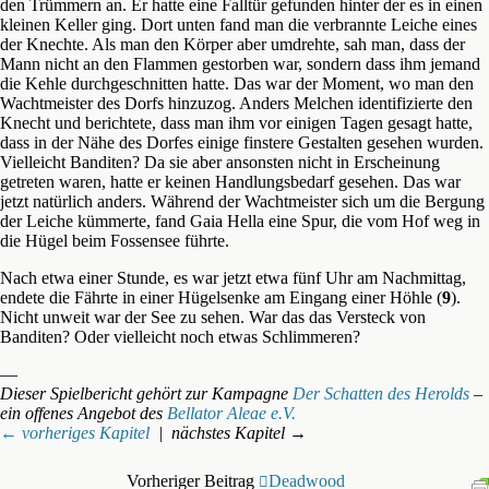
den Trümmern an. Er hatte eine Falltür gefunden hinter der es in einen
kleinen Keller ging. Dort unten fand man die verbrannte Leiche eines
der Knechte. Als man den Körper aber umdrehte, sah man, dass der
Mann nicht an den Flammen gestorben war, sondern dass ihm jemand
die Kehle durchgeschnitten hatte. Das war der Moment, wo man den
Wachtmeister des Dorfs hinzuzog. Anders Melchen identifizierte den
Knecht und berichtete, dass man ihm vor einigen Tagen gesagt hatte,
dass in der Nähe des Dorfes einige finstere Gestalten gesehen wurden.
Vielleicht Banditen? Da sie aber ansonsten nicht in Erscheinung
getreten waren, hatte er keinen Handlungsbedarf gesehen. Das war
jetzt natürlich anders. Während der Wachtmeister sich um die Bergung
der Leiche kümmerte, fand Gaia Hella eine Spur, die vom Hof weg in
die Hügel beim Fossensee führte.
Nach etwa einer Stunde, es war jetzt etwa fünf Uhr am Nachmittag,
endete die Fährte in einer Hügelsenke am Eingang einer Höhle (
9
).
Nicht unweit war der See zu sehen. War das das Versteck von
Banditen? Oder vielleicht noch etwas Schlimmeren?
—
Dieser Spielbericht gehört zur Kampagne
Der Schatten des Herolds
–
ein offenes Angebot des
Bellator Aleae e.V.
← vorheriges Kapitel
| nächstes Kapitel →
Vorheriger Beitrag
Deadwood