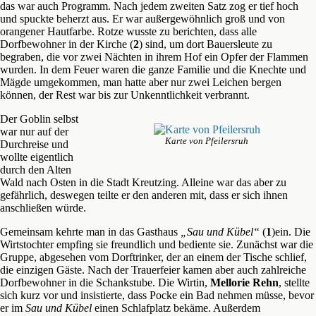
das war auch Programm. Nach jedem zweiten Satz zog er tief hoch
und spuckte beherzt aus. Er war außergewöhnlich groß und von
orangener Hautfarbe. Rotze wusste zu berichten, dass alle
Dorfbewohner in der Kirche (
2
) sind, um dort Bauersleute zu
begraben, die vor zwei Nächten in ihrem Hof ein Opfer der Flammen
wurden. In dem Feuer waren die ganze Familie und die Knechte und
Mägde umgekommen, man hatte aber nur zwei Leichen bergen
können, der Rest war bis zur Unkenntlichkeit verbrannt.
Der Goblin selbst
war nur auf der
Karte von Pfeilersruh
Durchreise und
wollte eigentlich
durch den Alten
Wald nach Osten in die Stadt Kreutzing. Alleine war das aber zu
gefährlich, deswegen teilte er den anderen mit, dass er sich ihnen
anschließen würde.
Gemeinsam kehrte man in das Gasthaus
„Sau und Kübel“
(
1
)ein. Die
Wirtstochter empfing sie freundlich und bediente sie. Zunächst war die
Gruppe, abgesehen vom Dorftrinker, der an einem der Tische schlief,
die einzigen Gäste. Nach der Trauerfeier kamen aber auch zahlreiche
Dorfbewohner in die Schankstube. Die Wirtin,
Mellorie Rehn
, stellte
sich kurz vor und insistierte, dass Pocke ein Bad nehmen müsse, bevor
er im
Sau und Kübel
einen Schlafplatz bekäme. Außerdem