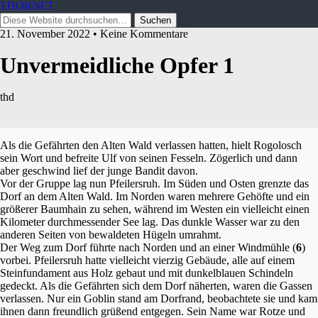
THORNET
21. November 2022 • Keine Kommentare
Unvermeidliche Opfer 1
thd
Als die Gefährten den Alten Wald verlassen hatten, hielt Rogolosch
sein Wort und befreite Ulf von seinen Fesseln. Zögerlich und dann
aber geschwind lief der junge Bandit davon.
Vor der Gruppe lag nun Pfeilersruh. Im Süden und Osten grenzte das
Dorf an dem Alten Wald. Im Norden waren mehrere Gehöfte und ein
größerer Baumhain zu sehen, während im Westen ein vielleicht einen
Kilometer durchmessender See lag. Das dunkle Wasser war zu den
anderen Seiten von bewaldeten Hügeln umrahmt.
Der Weg zum Dorf führte nach Norden und an einer Windmühle (
6
)
vorbei. Pfeilersruh hatte vielleicht vierzig Gebäude, alle auf einem
Steinfundament aus Holz gebaut und mit dunkelblauen Schindeln
gedeckt. Als die Gefährten sich dem Dorf näherten, waren die Gassen
verlassen. Nur ein Goblin stand am Dorfrand, beobachtete sie und kam
ihnen dann freundlich grüßend entgegen. Sein Name war Rotze und