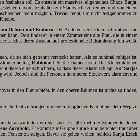
en festhalten soll. Es entsteht ein massives, allgemeines Chaos.
Sarja
,
stellten davon abzuhalten zur Stadtwache zu rennen und von einem
inschleichen mehr möglich.
Trevor
rennt, um nicht festgenommen zu
 Kneipe.
Zum Ochsen und Einhorn.
Die Anderen verstecken sich mit viel hin
en kann. Dort findet er in einem Zimmer eine alte Frau, die in einem
ltene Leiche, deren Zustand auf professionelle Balsamierung hin weißt.
n, da sie sich getrennt versteckt hatten. Als es minimal ruhiger ist,
 Zimmer helfen,
Rubinion
hebt die Damen hoch. Die Kletteraktionen
icht diesen einzuschüchtern, so dass dieser Alarm schlägt. Auf
Sarjas
g wird. Jedoch sind die Personen im unteren Stockwerk alarmiert und
ver in den Flur schiebt. In den oberen Räumen ist nichts zu finden,
er in Sicherheit zu bringen um einem möglichen Kampf aus dem Weg zu
um herauszufinden wo sie sind. Es gibt mehrere Zimmer in denen
eus Zornbold
. Er kommt zur Gruppe zurück und berichtet, traut aber
em Fenster zu steigen. Bevor sie gehen wollen, schickt
Sarja
Erich