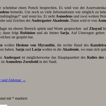
e scheinbar einen Putsch besprechen. Es wird von der Asservaten
odeus
bemerkt. Um noch so viele Informationen wie möglich zu bek
indringlinge!“ und rennt los. Er sieht
Asmodeus
und zwei weitere Pers
robe und Zeichen der
Andergaster Akademie.
Dann wird er von
Asm
Magie im oberen Bereich spürte und Worte gesprochen auf
Zhayad
hö
, dann folgt
Rubinion
und als letztes
Sarja
. Auf Umwegen gehen s
lchen sie gespürt hat.
on
wollen
Hesione von Myranthis
, die rechte Hand des
Kanzleir
den haben.
Sarja
und
Larja
wollen in die
Akademie
, wo man sich spät
in
Andergast
ist möglicherweise das Hauptquartiert des
Kultes der 
 ist
Asmodeus Zornbold
in der Stadt.
ce und Aldemar
→
sind mit
*
markiert