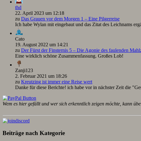
thd
22. April 2023 um 12:18
zu
Das Grauen vor dem Morgen 1 – Eine Pilgerreise
Ich habe Wylan mit eingebaut und das Zitat des Leichnams ergä
Cato
19. August 2022 um 14:21
zu
Der Fürst der Finsternis 5 – Die Agonie des faulenden Mah
Eine wirklich schöne Zusammenfassung. Großes Lob!
Zanji123
2. Februar 2021 um 18:26
zu
Kreutzing ist immer eine Reise wert
Danke für diese Berichte! ich habe vor in nächster Zeit die "Ge
Wem es hier gefällt und wer sich erkenntlich zeigen möchte, kann übe
Beiträge nach Kategorie