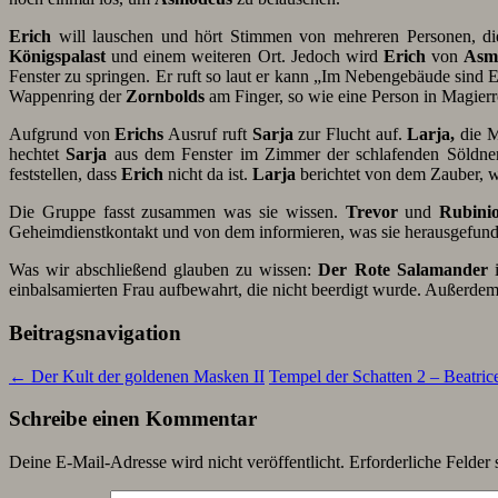
Erich
will lauschen und hört Stimmen von mehreren Personen, di
Königspalast
und einem weiteren Ort. Jedoch wird
Erich
von
Asm
Fenster zu springen. Er ruft so laut er kann „Im Nebengebäude sind E
Wappenring der
Zornbolds
am Finger, so wie eine Person in Magier
Aufgrund von
Erichs
Ausruf ruft
Sarja
zur Flucht auf.
Larja,
die 
hechtet
Sarja
aus dem Fenster im Zimmer der schlafenden Söldner
feststellen, dass
Erich
nicht da ist.
Larja
berichtet von dem Zauber, we
Die Gruppe fasst zusammen was sie wissen.
Trevor
und
Rubini
Geheimdienstkontakt und von dem informieren, was sie herausgefun
Was wir abschließend glauben zu wissen:
Der Rote Salamander
einbalsamierten Frau aufbewahrt, die nicht beerdigt wurde. Außerdem
Beitragsnavigation
←
Der Kult der goldenen Masken II
Tempel der Schatten 2 – Beatri
Schreibe einen Kommentar
Deine E-Mail-Adresse wird nicht veröffentlicht.
Erforderliche Felder 