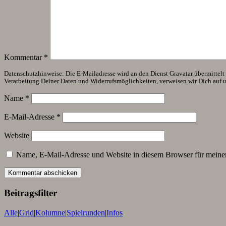
Kommentar
*
Datenschutzhinweise: Die E-Mailadresse wird an den Dienst Gravatar übermittelt (
Verarbeitung Deiner Daten und Widerrufsmöglichkeiten, verweisen wir Dich auf 
Name
*
E-Mail-Adresse
*
Website
Name, E-Mail-Adresse und Website in diesem Browser für meine
Beitragsfilter
Alle
|
Grid
|
Kolumne
|
Spielrunden
|
Infos