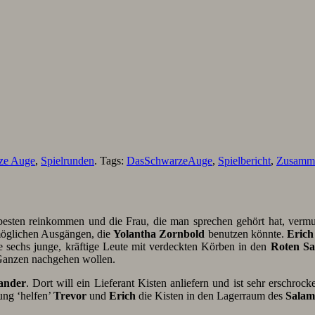
ze Auge
,
Spielrunden
. Tags:
DasSchwarzeAuge
,
Spielbericht
,
Zusamm
besten reinkommen und die Frau, die man sprechen gehört hat, verm
 möglichen Ausgängen, die
Yolantha Zornbold
benutzen könnte.
Erich
 sechs junge, kräftige Leute mit verdeckten Körben in den
Roten S
 Ganzen nachgehen wollen.
ander
. Dort will ein Lieferant Kisten anliefern und ist sehr erschroc
ung ‘helfen’
Trevor
und
Erich
die Kisten in den Lagerraum des
Salam