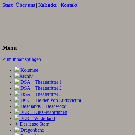
Start
|
Über uns
|
Kalender
|
Kontakt
Texte und Ideen zum Rollenspiel
THORNET
Menü
Zum Inhalt springen
Kolumne
Archiv
DSA – Theaterritter 1
DSA – Theaterritter 2
DSA – Theaterritter 3
DCC – Helden von Ludovicum
Deadlands – Deadwood
DER – Die Gefährtinnen
DER – Wilderland
☀ Der letzte Stern
Dragonbane