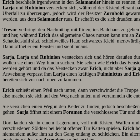
Erich
beschließt irgendwann in den
Salamander
hinein zu rennen, d
Larja
und
Rubinion
verstecken sich, während der Kistenlieferant p
Überfall zu überzeugen, jedoch wird der Besitzer
Zornbold
gewarnt
werden, aus dem
Salamander
raus. Er schafft es die sich draußen 
Trevor
verbringt den Nachmittag mit flirten, ins Badehaus zu gehen u
und her, während
Erich
das allgemeine Chaos nutzen kann um an
Z
Schaukelstuhl sitzt, schlohweißes Haar, schwarzes Kleid, merkwürdig s
Dann öffnet er ein Fenster und sieht hinaus.
Sarja
,
Larja
und
Rubinion
verstecken sich und hören draußen du
wollen sie einen Weg hinein suchen. Sie sehen wie
Erich
das Fenste
werden gehört und da das Verstecken zwar
Erich
, nicht aber
Sarja
g
Anweisung verpasst ihm
Larja
einen kräftigen
Fulminictus
und
Eri
bereiten sich vor nach oben zu kommen.
Erich
schießt einen Pfeil nach unten, dann verschwindet die Truppe
also machen sie sich auf den Weg nach unten und verrammeln die ent
Sie versuchen einen Weg in den Keller zu finden, jedoch beschließe
gehen.
Sarja
öffnet mit einem
Foramen
die verschlossene Tür und di
Dort landen sie in einem Lagerraum, voll mit Kisten, Waffen u
verschiedenen Söldner bei leicht offener Tür Karten spielen.
Erich
hö
niemandem außer ihm zu den Gang entlang zu schleichen. Ein altern
noch einmal los, um
Asmodeus
zu belauschen.