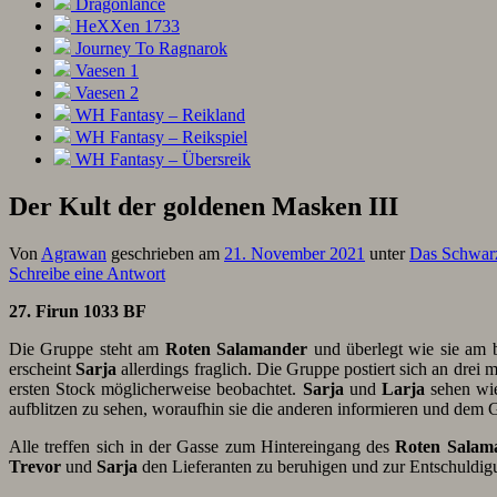
Dragonlance
HeXXen 1733
Journey To Ragnarok
Vaesen 1
Vaesen 2
WH Fantasy – Reikland
WH Fantasy – Reikspiel
WH Fantasy – Übersreik
Der Kult der goldenen Masken III
Von
Agrawan
geschrieben am
21. November 2021
unter
Das Schwar
Schreibe eine Antwort
27. Firun 1033 BF
Die Gruppe steht am
Roten Salamander
und überlegt wie sie am 
erscheint
Sarja
allerdings fraglich. Die Gruppe postiert sich an drei
ersten Stock möglicherweise beobachtet.
Sarja
und
Larja
sehen wie
aufblitzen zu sehen, woraufhin sie die anderen informieren und dem
Alle treffen sich in der Gasse zum Hintereingang des
Roten Salam
Trevor
und
Sarja
den Lieferanten zu beruhigen und zur Entschuldig