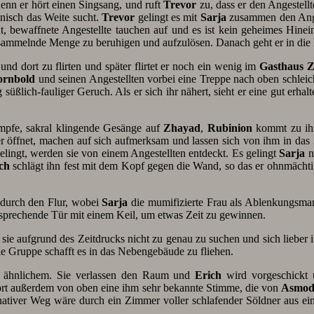
enn er hört einen Singsang, und ruft
Trevor
zu, dass er den Angestellt
anisch das Weite sucht.
Trevor
gelingt es mit
Sarja
zusammen den Ange
, bewaffnete Angestellte tauchen auf und es ist kein geheimes Hine
ansammelnde Menge zu beruhigen und aufzulösen. Danach geht er in die
nd dort zu flirten und später flirtet er noch ein wenig im
Gasthaus 
ornbold
und seinen Angestellten vorbei eine Treppe nach oben schleich
üßlich-fauliger Geruch. Als er sich ihr nähert, sieht er eine gut erha
mpfe, sakral klingende Gesänge auf
Zhayad
,
Rubinion
kommt zu ihne
r öffnet, machen auf sich aufmerksam und lassen sich von ihm in das
elingt, werden sie von einem Angestellten entdeckt. Es gelingt
Sarja
n
ch
schlägt ihn fest mit dem Kopf gegen die Wand, so das er ohnmächti
 durch den Flur, wobei
Sarja
die mumifizierte Frau als Ablenkungsmanö
sprechende Tür mit einem Keil, um etwas Zeit zu gewinnen.
n sie aufgrund des Zeitdrucks nicht zu genau zu suchen und sich lieb
e Gruppe schafft es in das Nebengebäude zu fliehen.
nd ähnlichem. Sie verlassen den Raum und
Erich
wird vorgeschickt 
rt außerdem von oben eine ihm sehr bekannte Stimme, die von
Asmod
ativer Weg wäre durch ein Zimmer voller schlafender Söldner aus ein