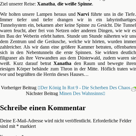
Ziel unserer Reise:
Xanatha
,
die weiße Spinne
.
Wir holten unsere Lampen heraus und
Narvi
führte uns in die Tiefe
Immer tiefer und tiefer drangen wir in ein la­by­rinth­ar­tiges
Tunnelsystem ein, bekamen aber keine Spinne zu Gesicht. Die Tunnel
waren feucht, aber frei von Netzen oder anderen Dingen, wie wir es
im Bau der Weberin erlebt hatten. Stunde um Stunde näherten wir uns
dem Zentrum und die Geräusche, welche wir hörten, wurden immer
zahlreicher. Als wir dann eine größere Kammer betraten, offenbarten
sich in den Nebentunneln die erste Spinnen. Sie wirkten deutlich
filigraner als ihre Verwandten aus dem Düsterwald, zudem waren sie
weiß. Kurz darauf betrat
Xanatha
den Raum und bewegte ihre
riesigen Körper behände zum Thron in der Mitte. Höflich traten wir
vor und begrüßten die Herrin dieses Hauses…
Vorheriger Beitrag
Der König In Rot 9 - Die Scherben Des Chaos
Nächster Beitrag
Minen Des Wahnsinns
Schreibe einen Kommentar
Deine E-Mail-Adresse wird nicht veröffentlicht.
Erforderliche Felder
sind mit
*
markiert