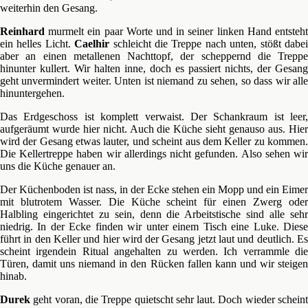
weiterhin den Gesang.
Reinhard
murmelt ein paar Worte und in seiner linken Hand entsteht
ein helles Licht.
Caelhir
schleicht die Treppe nach unten, stößt dabe
aber an einen metallenen Nachttopf, der scheppernd die Treppe
hinunter kullert. Wir halten inne, doch es passiert nichts, der Gesang
geht unvermindert weiter. Unten ist niemand zu sehen, so dass wir alle
hinuntergehen.
Das Erdgeschoss ist komplett verwaist. Der Schankraum ist leer,
aufgeräumt wurde hier nicht. Auch die Küche sieht genauso aus. Hier
wird der Gesang etwas lauter, und scheint aus dem Keller zu kommen.
Die Kellertreppe haben wir allerdings nicht gefunden. Also sehen wir
uns die Küche genauer an.
Der Küchenboden ist nass, in der Ecke stehen ein Mopp und ein Eimer
mit blutrotem Wasser. Die Küche scheint für einen Zwerg oder
Halbling eingerichtet zu sein, denn die Arbeitstische sind alle sehr
niedrig. In der Ecke finden wir unter einem Tisch eine Luke. Diese
führt in den Keller und hier wird der Gesang jetzt laut und deutlich. Es
scheint irgendein Ritual angehalten zu werden. Ich verrammle die
Türen, damit uns niemand in den Rücken fallen kann und wir steigen
hinab.
Durek
geht voran, die Treppe quietscht sehr laut. Doch wieder scheint