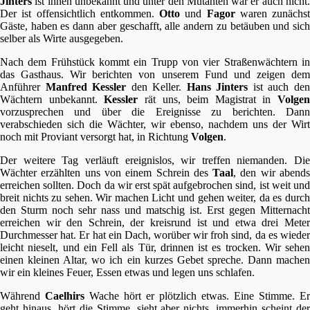
Jinters
ist ihnen unbekannt und unter den Mutanten war er auch nicht.
Der ist offensichtlich entkommen.
Otto
und
Fagor
waren zunächst
Gäste, haben es dann aber geschafft, alle andern zu betäuben und sich
selber als Wirte ausgegeben.
Nach dem Frühstück kommt ein Trupp von vier Straßenwächtern in
das Gasthaus. Wir berichten von unserem Fund und zeigen dem
Anführer
Manfred Kessler
den Keller.
Hans Jinters
ist auch de
Wächtern unbekannt.
Kessler
rät uns, beim Magistrat in
Volgen
vorzusprechen und über die Ereignisse zu berichten. Dann
verabschieden sich die Wächter, wir ebenso, nachdem uns der Wirt
noch mit Proviant versorgt hat, in Richtung
Volgen
.
Der weitere Tag verläuft ereignislos, wir treffen niemanden. Die
Wächter erzählten uns von einem Schrein des
Taal
, den wir abend
erreichen sollten. Doch da wir erst spät aufgebrochen sind, ist weit und
breit nichts zu sehen. Wir machen Licht und gehen weiter, da es durch
den Sturm noch sehr nass und matschig ist. Erst gegen Mitternacht
erreichen wir den Schrein, der kreisrund ist und etwa drei Meter
Durchmesser hat. Er hat ein Dach, worüber wir froh sind, da es wieder
leicht nieselt, und ein Fell als Tür, drinnen ist es trocken. Wir sehen
einen kleinen Altar, wo ich ein kurzes Gebet spreche. Dann machen
wir ein kleines Feuer, Essen etwas und legen uns schlafen.
Während
Caelhirs
Wache hört er plötzlich etwas. Eine Stimme. Er
geht hinaus, hört die Stimme, sieht aber nichts, immerhin scheint der