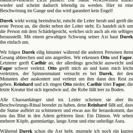
wieder und scheint dadurch lebendig zu werden. Hier ist eine
Beschwörung im Gange und das wird garantiert kein Engel!
Durek
wirkt wenig beeindruckt, rutscht die Leiter herab und greift die
erste Person an, die direkt neben der Leiter steht. Es handelt sich um
die Person mit dem Schädelgesicht, welches sich auch als ein selbiges
herausstellt. Mit einem gewaltigen Schwung seiner Axt haut
Durek
ihn einfach um.
Wir folgen
Durek
eilig hinunter während die anderen Personen ihre
Gesang abbrechen und uns angreifen. Wir erkennen
Otto
und
Fagor
Letzterer greift
Caelhir
an, der allerdings geschickt ausweicht und
Fagor
schwer verletzt.
Otto
greift mich an und kann mich leich
verletzten, der Spinnenmutant versucht es bei
Durek
, der den
Mutanten aber auskontert und verletzt um ihm dann den Rest zu
geben.
Reinhard
und ich ringen
Otto
nieder,
Caelhir
tötet
Fagor
, di
letzte Kreatur löst sich irgendwie auf, die Robe fällt leer zu Boden.
Alle Chaosanhänger sind tot. Leider scheinen sie aber ihr
Beschwörungs-Ritual beendet zu haben, denn
Reinhard
fällt auf, dass
die Statue aufhört zu schimmern und etwas aus ihr herauskommt, das
uns das Blut in den Adern gefrieren lässt. Ein Dämon. Wir sehen
mehrere Köpfe, gummiartige, lange Arme und eine unheilige Aura.
Während
Durek
schon die Axt hebt, murmele ich noch ein kurze