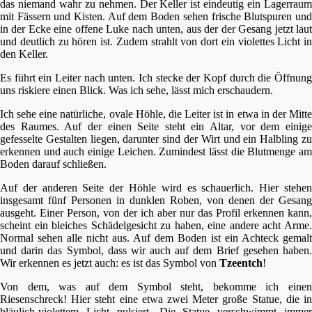
das niemand wahr zu nehmen. Der Keller ist eindeutig ein Lagerraum
mit Fässern und Kisten. Auf dem Boden sehen frische Blutspuren und
in der Ecke eine offene Luke nach unten, aus der der Gesang jetzt laut
und deutlich zu hören ist. Zudem strahlt von dort ein violettes Licht in
den Keller.
Es führt ein Leiter nach unten. Ich stecke der Kopf durch die Öffnung
uns riskiere einen Blick. Was ich sehe, lässt mich erschaudern.
Ich sehe eine natürliche, ovale Höhle, die Leiter ist in etwa in der Mitte
des Raumes. Auf der einen Seite steht ein Altar, vor dem einige
gefesselte Gestalten liegen, darunter sind der Wirt und ein Halbling zu
erkennen und auch einige Leichen. Zumindest lässt die Blutmenge am
Boden darauf schließen.
Auf der anderen Seite der Höhle wird es schauerlich. Hier stehen
insgesamt fünf Personen in dunklen Roben, von denen der Gesang
ausgeht. Einer Person, von der ich aber nur das Profil erkennen kann,
scheint ein bleiches Schädelgesicht zu haben, eine andere acht Arme.
Normal sehen alle nicht aus. Auf dem Boden ist ein Achteck gemalt
und darin das Symbol, dass wir auch auf dem Brief gesehen haben.
Wir erkennen es jetzt auch: es ist das Symbol von
Tzeentch
!
Von dem, was auf dem Symbol steht, bekomme ich einen
Riesenschreck! Hier steht eine etwa zwei Meter große Statue, die in
bläulich-violettem Licht pulsiert. Die Statue verschwimmt immer