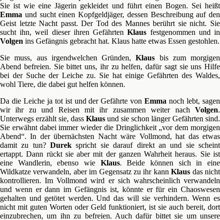
Sie ist wie eine Jägerin gekleidet und führt einen Bogen. Sei heißt
Emma
und sucht einen Kopfgeldjäger, dessen Beschreibung auf den
Geist letzte Nacht passt. Der Tod des Mannes berührt sie nicht. Sie
sucht ihn, weil dieser ihren Gefährten
Klaus
festgenommen und i
Volgen
ins Gefängnis gebracht hat. Klaus hatte etwas Essen gestohlen.
Sie muss, aus irgendwelchen Gründen,
Klaus
bis zum morgigen
Abend befreien. Sie bittet uns, ihr zu helfen, dafür sagt sie uns Hilfe
bei der Suche der Leiche zu. Sie hat einige Gefährten des Waldes,
wohl Tiere, die dabei gut helfen können.
Da die Leiche ja tot ist und der Gefährte von
Emma
noch lebt, sage
wir ihr zu und Reisen mit ihr zusammen weiter nach
Volgen
.
Unterwegs erzählt sie, dass
Klaus
und sie schon länger Gefährten sind.
Sie erwähnt dabei immer wieder die Dringlichkeit „vor dem morgigen
Abend“. In der übernächsten Nacht wäre Vollmond, hat das etwas
damit zu tun?
Durek
spricht sie darauf direkt an und sie schein
ertappt. Dann rückt sie aber mit der ganzen Wahrheit heraus. Sie ist
eine Wandlerin, ebenso wie
Klaus
. Beide können sich in ein
Wildkatze verwandeln, aber im Gegensatz zu ihr kann
Klaus
das nich
kontrollieren. Im Vollmond wird er sich wahrscheinlich verwandeln
und wenn er dann im Gefängnis ist, könnte er für ein Chaoswesen
gehalten und getötet werden. Und das will sie verhindern. Wenn es
nicht mit guten Worten oder Geld funktioniert, ist sie auch bereit, dort
einzubrechen, um ihn zu befreien. Auch dafür bittet sie um unsere