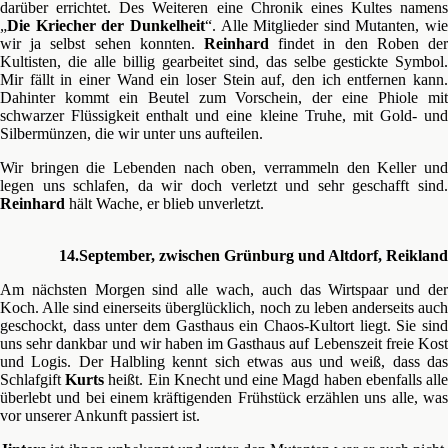
darüber errichtet. Des Weiteren eine Chronik eines Kultes namens
„
Die Kriecher der Dunkelheit
“. Alle Mitglieder sind Mutanten, wie
wir ja selbst sehen konnten.
Reinhard
findet in den Roben der
Kultisten, die alle billig gearbeitet sind, das selbe gestickte Symbol.
Mir fällt in einer Wand ein loser Stein auf, den ich entfernen kann.
Dahinter kommt ein Beutel zum Vorschein, der eine Phiole mit
schwarzer Flüssigkeit enthalt und eine kleine Truhe, mit Gold- und
Silbermünzen, die wir unter uns aufteilen.
Wir bringen die Lebenden nach oben, verrammeln den Keller und
legen uns schlafen, da wir doch verletzt und sehr geschafft sind.
Reinhard
hält Wache, er blieb unverletzt.
14.September, zwischen Grünburg und Altdorf, Reikland
Am nächsten Morgen sind alle wach, auch das Wirtspaar und der
Koch. Alle sind einerseits überglücklich, noch zu leben anderseits auch
geschockt, dass unter dem Gasthaus ein Chaos-Kultort liegt. Sie sind
uns sehr dankbar und wir haben im Gasthaus auf Lebenszeit freie Kost
und Logis. Der Halbling kennt sich etwas aus und weiß, dass das
Schlafgift
Kurts
heißt. Ein Knecht und eine Magd haben ebenfalls all
überlebt und bei einem kräftigenden Frühstück erzählen uns alle, was
vor unserer Ankunft passiert ist.