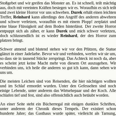
Stoßgebet und wir greifen das Monster an. Es ist schnell, teilt mächtig
aus, doch mit vereinten Kräften besiegen wir es. Woraufhin es sich teilt
und zwei kleine Horror vor uns schweben.
Durek
erhält einen leichte
Treffer,
Reinhard
kann allerdings den Angriff des anderen abwehren
und schwer verletzen, woraufhin es mit einem Plopp! zerplatzt und
eine blaue Flüssigkeit auf dem Boden hinterlässt. Der zweite Horror
entpuppt sich als zäher, er kann
Durek
und mich schwer verletzen
doch schlussendlich ist es wieder
Reinhard
, der den Horror zu
platzen bringt.
Schwer atmend und blutend stehen wir vor den Pfützen, die Statue
glänzt in einer Jadefarbe. Bevor wir und verbinden, werfen wir sie um,
so dass sie in tausend Stücke zerspringt. Das Achteck ist noch da, aber
es scheint jetzt keine Macht mehr von diesem Ort auszugehen. Wir
verbinden uns, ich heile die anderen so gut ich kann, dann sehen wir
uns um.
Die meisten Leichen sind von Reisenden, die hier nächtigen wollten
und im Schlaf ermordet wurden. Unter den Gefesselten sind noch
einige Lebende, unter anderem das Wirtsehepaar und der Koch. Alle
schlafen tief und fest, sind also offensichtlich auch betäubt worden.
An einer Seite steht ein Bücherregal mit einigen dunklen Schriften,
unter anderem der Chronik dieses Tempels. Der existiert schon
hunderte Jahre; das Gasthaus wurde später, vielleicht als Tarnung,