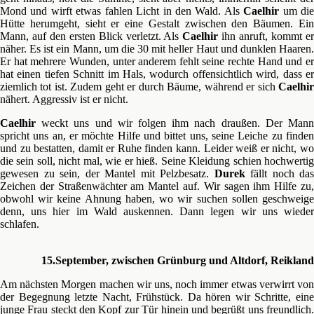
Mond und wirft etwas fahlen Licht in den Wald. Als
Caelhir
um di
Hütte herumgeht, sieht er eine Gestalt zwischen den Bäumen. Ein
Mann, auf den ersten Blick verletzt. Als
Caelhir
ihn anruft, kommt e
näher. Es ist ein Mann, um die 30 mit heller Haut und dunklen Haaren.
Er hat mehrere Wunden, unter anderem fehlt seine rechte Hand und er
hat einen tiefen Schnitt im Hals, wodurch offensichtlich wird, dass er
ziemlich tot ist. Zudem geht er durch Bäume, während er sich
Caelhir
nähert. Aggressiv ist er nicht.
Caelhir
weckt uns und wir folgen ihm nach draußen. Der Mann
spricht uns an, er möchte Hilfe und bittet uns, seine Leiche zu finden
und zu bestatten, damit er Ruhe finden kann. Leider weiß er nicht, wo
die sein soll, nicht mal, wie er hieß. Seine Kleidung schien hochwertig
gewesen zu sein, der Mantel mit Pelzbesatz.
Durek
fällt noch das
Zeichen der Straßenwächter am Mantel auf. Wir sagen ihm Hilfe zu,
obwohl wir keine Ahnung haben, wo wir suchen sollen geschweige
denn, uns hier im Wald auskennen. Dann legen wir uns wieder
schlafen.
15.September, zwischen Grünburg und Altdorf, Reikland
Am nächsten Morgen machen wir uns, noch immer etwas verwirrt von
der Begegnung letzte Nacht, Frühstück. Da hören wir Schritte, eine
junge Frau steckt den Kopf zur Tür hinein und begrüßt uns freundlich.