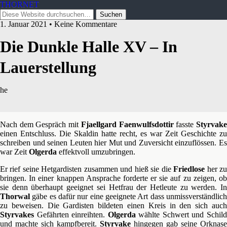
THORNET
1. Januar 2021 • Keine Kommentare
Die Dunkle Halle XV – In
Lauerstellung
he
Nach dem Gespräch mit
Fjaellgard Faenwulfsdottir
fasste
Styrvak
einen Entschluss. Die Skaldin hatte recht, es war Zeit Geschichte zu
schreiben und seinen Leuten hier Mut und Zuversicht einzuflössen. Es
war Zeit
Olgerda
effektvoll umzubringen.
Er rief seine Hetgardisten zusammen und hieß sie die
Friedlose
her z
bringen. In einer knappen Ansprache forderte er sie auf zu zeigen, ob
sie denn überhaupt geeignet sei Hetfrau der Hetleute zu werden. In
Thorwal
gäbe es dafür nur eine geeignete Art dass unmissverständlich
zu beweisen. Die Gardisten bildeten einen Kreis in den sich auch
Styrvakes
Gefährten einreihten.
Olgerda
wählte Schwert und Schil
und machte sich kampfbereit.
Styrvake
hingegen gab seine Orknase