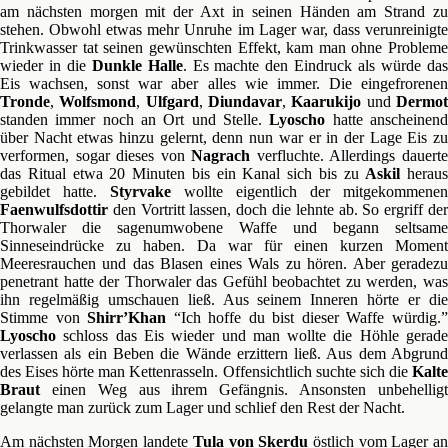
am nächsten morgen mit der Axt in seinen Händen am Strand zu
stehen. Obwohl etwas mehr Unruhe im Lager war, dass verunreinigte
Trinkwasser tat seinen gewünschten Effekt, kam man ohne Probleme
wieder in die
Dunkle Halle
. Es machte den Eindruck als würde da
Eis wachsen, sonst war aber alles wie immer. Die eingefrorenen
Tronde
,
Wolfsmond
,
Ulfgard
,
Diundavar
,
Kaarukijo
und
Dermo
standen immer noch an Ort und Stelle.
Lyoscho
hatte anscheinen
über Nacht etwas hinzu gelernt, denn nun war er in der Lage Eis zu
verformen, sogar dieses von
Nagrach
verfluchte. Allerdings dauert
das Ritual etwa 20 Minuten bis ein Kanal sich bis zu
Askil
heraus
gebildet hatte.
Styrvake
wollte eigentlich der mitgekommenen
Faenwulfsdottir
den Vortritt lassen, doch die lehnte ab. So ergriff der
Thorwaler die sagenumwobene Waffe und begann seltsame
Sinneseindrücke zu haben. Da war für einen kurzen Moment
Meeresrauchen und das Blasen eines Wals zu hören. Aber geradezu
penetrant hatte der Thorwaler das Gefühl beobachtet zu werden, was
ihn regelmäßig umschauen ließ. Aus seinem Inneren hörte er die
Stimme von
Shirr’Khan
“Ich hoffe du bist dieser Waffe würdig.
Lyoscho
schloss das Eis wieder und man wollte die Höhle gerade
verlassen als ein Beben die Wände erzittern ließ. Aus dem Abgrund
des Eises hörte man Kettenrasseln. Offensichtlich suchte sich die
Kalte
Braut
einen Weg aus ihrem Gefängnis. Ansonsten unbehelligt
gelangte man zurück zum Lager und schlief den Rest der Nacht.
Am nächsten Morgen landete
Tula von Skerdu
östlich vom Lager a