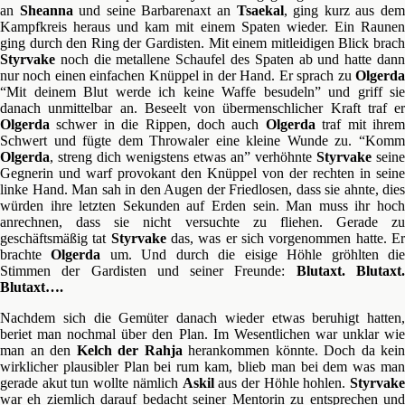
an
Sheanna
und seine Barbarenaxt an
Tsaekal
, ging kurz aus de
Kampfkreis heraus und kam mit einem Spaten wieder. Ein Raunen
ging durch den Ring der Gardisten. Mit einem mitleidigen Blick brach
Styrvake
noch die metallene Schaufel des Spaten ab und hatte dann
nur noch einen einfachen Knüppel in der Hand. Er sprach zu
Olgerda
“Mit deinem Blut werde ich keine Waffe besudeln” und griff sie
danach unmittelbar an. Beseelt von übermenschlicher Kraft traf er
Olgerda
schwer in die Rippen, doch auch
Olgerda
traf mit ihre
Schwert und fügte dem Throwaler eine kleine Wunde zu. “Komm
Olgerda
, streng dich wenigstens etwas an” verhöhnte
Styrvake
seine
Gegnerin und warf provokant den Knüppel von der rechten in seine
linke Hand. Man sah in den Augen der Friedlosen, dass sie ahnte, dies
würden ihre letzten Sekunden auf Erden sein. Man muss ihr hoch
anrechnen, dass sie nicht versuchte zu fliehen. Gerade zu
geschäftsmäßig tat
Styrvake
das, was er sich vorgenommen hatte. E
brachte
Olgerda
um. Und durch die eisige Höhle gröhlten di
Stimmen der Gardisten und seiner Freunde:
Blutaxt. Blutaxt
Blutaxt….
Nachdem sich die Gemüter danach wieder etwas beruhigt hatten,
beriet man nochmal über den Plan. Im Wesentlichen war unklar wie
man an den
Kelch der Rahja
herankommen könnte. Doch da kein
wirklicher plausibler Plan bei rum kam, blieb man bei dem was man
gerade akut tun wollte nämlich
Askil
aus der Höhle hohlen.
Styrvake
war eh ziemlich darauf bedacht seiner Mentorin zu entsprechen und