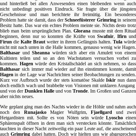
und hinterließ bei allen Anwesenden einen bleibenden wenn auch
nicht unbedingt positiven Eindruck. Sie fragte über die jüngsten
Geschehnisse und man berichtete ihr freimütig. Ein besonderes
Problem hatte sie damit, dass der
Schneefüsterer
Grimring
in seine
Besitz hatte. Das war ein echtes Problem meinte sie. Nichts desto trotz
blieb man beim ursprünglichen Plan.
Glorana
musste mit dem Ritua
beginnen, denn nur so konnten die Kräfte von
Swafnir
,
Ifirn
un
Firun
die
Kalte Braut
weiter in ihrem Gefängnis halten.
Tula
würd
nicht mit nach unten in die Halle kommen, genauso wenig wie Hagen.
Balthasar
und
Sheanna
würden sich aber ein Amulett von eine
Kultisten teilen und so an den Wachstatuen versuchen vorbei zu
kommen.
Hagen
würde den Kristallschädel an sich nehmen, so dass
Balthasar
sich immer mal wieder auf ihn einstimmen konnte, damit
Hagen
in der Lage war Nachrichten seiner Beobachtungen zu senden.
Kurz vor Aufbruch wurde der stets komatöse Skalde
Iskir
nun dan
doch endlich wach und brabbelte von Visionen mit unklaren Ausgang
und von der
Dunklen Halle
und von
Tronde
. Im Großen und Ganze
aber nichts neues.
Wie geplant ging man des Nachts wieder in die Höhle und nahm auch
noch den
Runajasko
Magier Wulfgrim,
Fjaellgard
und zwe
Hetgardisten mit. Sollte es von Nöten sein würde
Lyoscho
eine
Sphärenspalt öffnen in dem man sich verstecken könnte. Tatsächlich
tauchten in dieser Nacht zeitweilig ein paar Leute auf, die anscheinend
auch
Grimring
dabei hatten. Doch wir hielten uns wie abgesproche