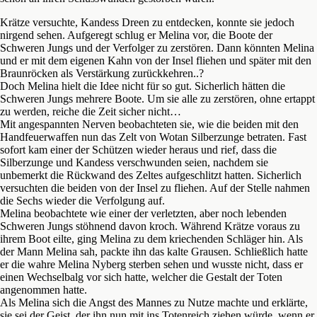
Krätze versuchte, Kandess Dreen zu entdecken, konnte sie jedoch
nirgend sehen. Aufgeregt schlug er Melina vor, die Boote der
Schweren Jungs und der Verfolger zu zerstören. Dann könnten Melina
und er mit dem eigenen Kahn von der Insel fliehen und später mit den
Braunröcken als Verstärkung zurückkehren..?
Doch Melina hielt die Idee nicht für so gut. Sicherlich hätten die
Schweren Jungs mehrere Boote. Um sie alle zu zerstören, ohne ertappt
zu werden, reiche die Zeit sicher nicht…
Mit angespannten Nerven beobachteten sie, wie die beiden mit den
Handfeuerwaffen nun das Zelt von Wotan Silberzunge betraten. Fast
sofort kam einer der Schützen wieder heraus und rief, dass die
Silberzunge und Kandess verschwunden seien, nachdem sie
unbemerkt die Rückwand des Zeltes aufgeschlitzt hatten. Sicherlich
versuchten die beiden von der Insel zu fliehen. Auf der Stelle nahmen
die Sechs wieder die Verfolgung auf.
Melina beobachtete wie einer der verletzten, aber noch lebenden
Schweren Jungs stöhnend davon kroch. Während Krätze voraus zu
ihrem Boot eilte, ging Melina zu dem kriechenden Schläger hin. Als
der Mann Melina sah, packte ihn das kalte Grausen. Schließlich hatte
er die wahre Melina Nyberg sterben sehen und wusste nicht, dass er
einen Wechselbalg vor sich hatte, welcher die Gestalt der Toten
angenommen hatte.
Als Melina sich die Angst des Mannes zu Nutze machte und erklärte,
sie sei der Geist, der ihn nun mit ins Totenreich ziehen würde, wenn er