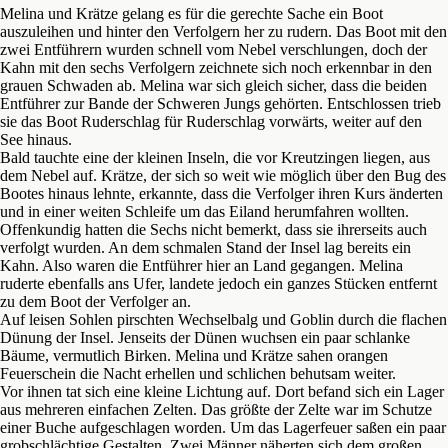
Melina und Krätze gelang es für die gerechte Sache ein Boot
auszuleihen und hinter den Verfolgern her zu rudern. Das Boot mit den
zwei Entführern wurden schnell vom Nebel verschlungen, doch der
Kahn mit den sechs Verfolgern zeichnete sich noch erkennbar in den
grauen Schwaden ab. Melina war sich gleich sicher, dass die beiden
Entführer zur Bande der Schweren Jungs gehörten. Entschlossen trieb
sie das Boot Ruderschlag für Ruderschlag vorwärts, weiter auf den
See hinaus.
Bald tauchte eine der kleinen Inseln, die vor Kreutzingen liegen, aus
dem Nebel auf. Krätze, der sich so weit wie möglich über den Bug des
Bootes hinaus lehnte, erkannte, dass die Verfolger ihren Kurs änderten
und in einer weiten Schleife um das Eiland herumfahren wollten.
Offenkundig hatten die Sechs nicht bemerkt, dass sie ihrerseits auch
verfolgt wurden. An dem schmalen Stand der Insel lag bereits ein
Kahn. Also waren die Entführer hier an Land gegangen. Melina
ruderte ebenfalls ans Ufer, landete jedoch ein ganzes Stücken entfernt
zu dem Boot der Verfolger an.
Auf leisen Sohlen pirschten Wechselbalg und Goblin durch die flachen
Dünung der Insel. Jenseits der Dünen wuchsen ein paar schlanke
Bäume, vermutlich Birken. Melina und Krätze sahen orangen
Feuerschein die Nacht erhellen und schlichen behutsam weiter.
Vor ihnen tat sich eine kleine Lichtung auf. Dort befand sich ein Lager
aus mehreren einfachen Zelten. Das größte der Zelte war im Schutze
einer Buche aufgeschlagen worden. Um das Lagerfeuer saßen ein paar
grobschlächtige Gestalten. Zwei Männer näherten sich dem großen