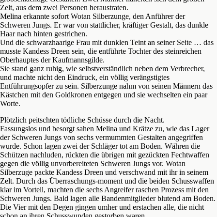
Zelt, aus dem zwei Personen heraustraten.
Melina erkannte sofort Wotan Silberzunge, den Anführer der
Schweren Jungs. Er war von stattlicher, kräftiger Gestalt, das dunkle
Haar nach hinten gestrichen.
Und die schwarzhaarige Frau mit dunklen Teint an seiner Seite … das
musste Kandess Dreen sein, die entführte Tochter des steinreichen
Oberhauptes der Kaufmannsgilde.
Sie stand ganz ruhig, wie selbstverständlich neben dem Verbrecher,
und machte nicht den Eindruck, ein völlig verängstigtes
Entführungsopfer zu sein. Silberzunge nahm von seinen Männern das
Kästchen mit den Goldkronen entgegen und sie wechselten ein paar
Worte.
Plötzlich peitschten tödliche Schüsse durch die Nacht.
Fassungslos und besorgt sahen Melina und Krätze zu, wie das Lager
der Schweren Jungs von sechs vermummten Gestalten angegriffen
wurde. Schon lagen zwei der Schläger tot am Boden. Währen die
Schützen nachluden, rückten die übrigen mit gezückten Fechtwaffen
gegen die völlig unvorbereiteten Schweren Jungs vor. Wotan
Silberzuge packte Kandess Dreen und verschwand mit ihr in seinem
Zelt. Durch das Überraschungs-moment und die beiden Schusswaffen
klar im Vorteil, machten die sechs Angreifer raschen Prozess mit den
Schweren Jungs. Bald lagen alle Bandenmitglieder blutend am Boden.
Die Vier mit den Degen gingen umher und erstachen alle, die nicht
schon an ihren Schusswunden gestorben waren.