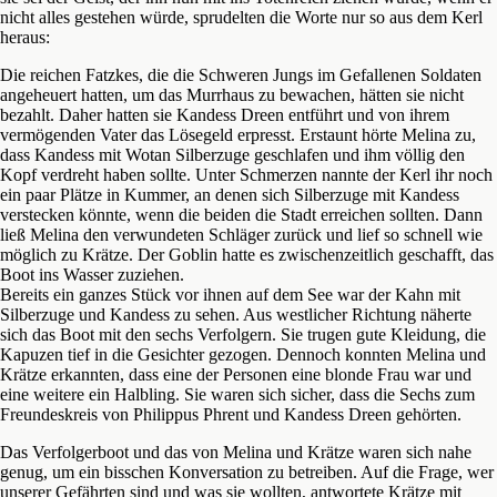
nicht alles gestehen würde, sprudelten die Worte nur so aus dem Kerl
heraus:
Die reichen Fatzkes, die die Schweren Jungs im Gefallenen Soldaten
angeheuert hatten, um das Murrhaus zu bewachen, hätten sie nicht
bezahlt. Daher hatten sie Kandess Dreen entführt und von ihrem
vermögenden Vater das Lösegeld erpresst. Erstaunt hörte Melina zu,
dass Kandess mit Wotan Silberzuge geschlafen und ihm völlig den
Kopf verdreht haben sollte. Unter Schmerzen nannte der Kerl ihr noch
ein paar Plätze in Kummer, an denen sich Silberzuge mit Kandess
verstecken könnte, wenn die beiden die Stadt erreichen sollten. Dann
ließ Melina den verwundeten Schläger zurück und lief so schnell wie
möglich zu Krätze. Der Goblin hatte es zwischenzeitlich geschafft, das
Boot ins Wasser zuziehen.
Bereits ein ganzes Stück vor ihnen auf dem See war der Kahn mit
Silberzuge und Kandess zu sehen. Aus westlicher Richtung näherte
sich das Boot mit den sechs Verfolgern. Sie trugen gute Kleidung, die
Kapuzen tief in die Gesichter gezogen. Dennoch konnten Melina und
Krätze erkannten, dass eine der Personen eine blonde Frau war und
eine weitere ein Halbling. Sie waren sich sicher, dass die Sechs zum
Freundeskreis von Philippus Phrent und Kandess Dreen gehörten.
Das Verfolgerboot und das von Melina und Krätze waren sich nahe
genug, um ein bisschen Konversation zu betreiben. Auf die Frage, wer
unserer Gefährten sind und was sie wollten, antwortete Krätze mit