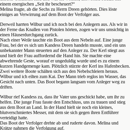
einem energischen „Seit ihr bescheuert?“
Melina fragte, ab die Sechs zu Herrn Dreen gehörten. Dies löste
einiges an Verwirrung auf dem Boot der Verfolger aus.
Derweil harrten Wilbur und ich noch bei den Anlegern aus. Als wir in
der Ferne das Knallen von Pistolen hörten, zogen wir uns umsichtig in
einen Häuserdurchgang zurück.
Nach einer Weile tauchte ein Boot aus dem Nebeln auf. Eine junge
Frau, bei der es sich um Kandess Dreen handeln musste, und ein uns
unbekannter Mann steuerten auf den Anleger zu. Der Kerl stiegt aus
und hielt der Frau auffordernd die Hand hin. Sie machte eine
abwehrende Geste, worauf er ungeduldig wurde und es zu einem
kurzen Handgemenge kam. Plötzlich stürzte der Kerl ins Hafenbecken.
Zwei weitere Boote schälten sich aus den Nebelschleiern heraus.
Wilbur und ich eilten zum Kai. Der Mann trieb reglos im Wasser, das
Gesicht nach unten. Das Boot begann langsam vom Anleger weg zu
driften.
Wilbur rief Kandess zu, dass ihr Vater uns geschickt habe, um ihr zu
helfen. Die junge Frau fasste den Entschluss, uns zu trauen und stieg
aus dem Boot an Land. In der Hand hielt sie noch ein kleines,
blutverschmiertes Messer, mit dem sie sich gegen ihren Entführer
verteidigt hatte.
Das Boot der Verfolger drehte ab und ruderte davon. Melina und
Krätze nahmen die Verfolgung auf.