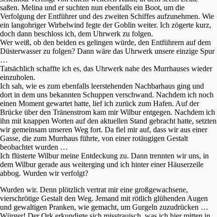
saßen. Melina und er suchten nun ebenfalls ein Boot, um die
Verfolgung der Entführer und des zweiten Schiffes aufzunehmen. Wie
ein langohriger Wirbelwind fegte der Goblin weiter. Ich zögerte kurz,
doch dann beschloss ich, dem Uhrwerk zu folgen.
Wer weiß, ob den beiden es gelingen würde, den Entführern auf dem
Düsterwasser zu folgen? Dann wäre das Uhrwerk unsere einzige Spur
…
Tatsächlich schaffte ich es, das Uhrwerk nahe des Murrhauses wieder
einzuholen.
Ich sah, wie es zum ebenfalls leerstehenden Nachbarhaus ging und
dort in dem uns bekannten Schuppen verschwand. Nachdem ich noch
einen Moment gewartet hatte, lief ich zurück zum Hafen. Auf der
Brücke über den Tränenstrom kam mir Wilbur entgegen. Nachdem ich
ihn mit knappen Worten auf den aktuellen Stand gebracht hatte, setzten
wir gemeinsam unseren Weg fort. Da fiel mir auf, dass wir aus einer
Gasse, die zum Murrhaus führte, von einer rotäugigen Gestalt
beobachtet wurden …
Ich flüsterte Wilbur meine Entdeckung zu. Dann trennten wir uns, in
dem Wilbur gerade aus weiterging und ich hinter einer Häuserzeile
abbog. Wurden wir verfolgt?
Wurden wir. Denn plötzlich vertrat mir eine großgewachsene,
vierschrötige Gestalt den Weg. Jemand mit rötlich glühenden Augen
und gewaltigen Pranken, wie gemacht, um Gurgeln zuzudrücken …
Würger! Der Ork erkundigte sich misstrauisch, was ich hier mitten in