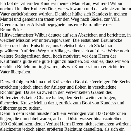
Ich bot der zitternden Kandess meinen Mantel an, während Wilbur
nochmal in aller Ruhe erklärte, wer wir waren und das wir sie zu ihrem
Vater zurückbringen würden. Dankbar hüllte sich Kandess in meinen
Mantel und gemeinsam traten wir den Weg nach Säckel zur Villa
Dreen an. In der Altstadt begegnete uns eine Patrouilliere der
Braunröcke.
Hilfswachtmeister Wilbur deutete auf sein Abzeichen und berichtete, in
welcher Mission wir unterwegs waren. Die erstaunten Braunröcke
fasten rasch den Entschluss, uns Geleitschutz nach Säckel zu
gewähren. Auf dem Weg zur Villa gesellten sich auf diese Weise noch
weitere Stadtgardisten dazu, hoch motiviert, vor dem Herrn der
Kaufmanns-gilde eine gute Figur zu machen. So kam es, dass wir von
reichlich Bütteln umringt waren, als wir Kandess ihrem erleichterten
Vater übergaben.
Derweil folgten Melina und Krätze dem Boot der Verfolger. Die Sechs
erreichten jedoch einen der Anleger und flohen in verschiedene
Richtungen. Da sie zu zweit in den verwinkelten Gassen des
Hafenviertels keine Chance hatten, den Sechs weiter zu folgen,
überredete Krätze Melina dazu, zurück zum Boot von Kandess und
Silberzunge zu rudern.
Denn in dem Kahn müsste noch ein Vermögen von 100 Goldkronen
liegen, die nun dabei waren, auf das Düsterwasser hinauszutreiben.
100 Goldmünzen, deren Verlust Herrn Dreen nicht schmerzen würden,
gleichzeitig jedoch einen größeren Reichtum darstellten, als sich ein