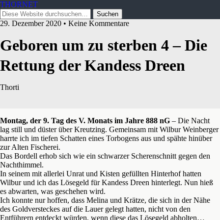
THORNET
29. Dezember 2020 • Keine Kommentare
Geboren um zu sterben 4 – Die
Rettung der Kandess Dreen
Thorti
Montag, der 9. Tag des V. Monats im Jahre 888 nG
– Die Nacht
lag still und düster über Kreutzing. Gemeinsam mit Wilbur Weinberger
harrte ich im tiefen Schatten eines Torbogens aus und spähte hinüber
zur Alten Fischerei.
Das Bordell erhob sich wie ein schwarzer Scherenschnitt gegen den
Nachthimmel.
In seinem mit allerlei Unrat und Kisten gefüllten Hinterhof hatten
Wilbur und ich das Lösegeld für Kandess Dreen hinterlegt. Nun hieß
es abwarten, was geschehen wird.
Ich konnte nur hoffen, dass Melina und Krätze, die sich in der Nähe
des Goldversteckes auf die Lauer gelegt hatten, nicht von den
Entführern entdeckt würden, wenn diese das Lösegeld abholten…