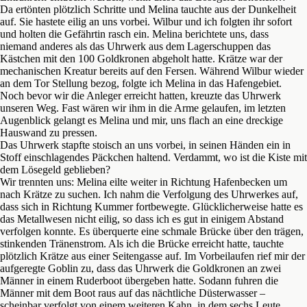
Da ertönten plötzlich Schritte und Melina tauchte aus der Dunkelheit
auf. Sie hastete eilig an uns vorbei. Wilbur und ich folgten ihr sofort
und holten die Gefährtin rasch ein. Melina berichtete uns, dass
niemand anderes als das Uhrwerk aus dem Lagerschuppen das
Kästchen mit den 100 Goldkronen abgeholt hatte. Krätze war der
mechanischen Kreatur bereits auf den Fersen. Während Wilbur wieder
an dem Tor Stellung bezog, folgte ich Melina in das Hafengebiet.
Noch bevor wir die Anleger erreicht hatten, kreuzte das Uhrwerk
unseren Weg. Fast wären wir ihm in die Arme gelaufen, im letzten
Augenblick gelangt es Melina und mir, uns flach an eine dreckige
Hauswand zu pressen.
Das Uhrwerk stapfte stoisch an uns vorbei, in seinen Händen ein in
Stoff einschlagendes Päckchen haltend. Verdammt, wo ist die Kiste mit
dem Lösegeld geblieben?
Wir trennten uns: Melina eilte weiter in Richtung Hafenbecken um
nach Krätze zu suchen. Ich nahm die Verfolgung des Uhrwerkes auf,
dass sich in Richtung Kummer fortbewegte. Glücklicherweise hatte es
das Metallwesen nicht eilig, so dass ich es gut in einigem Abstand
verfolgen konnte. Es überquerte eine schmale Brücke über den trägen,
stinkenden Tränenstrom. Als ich die Brücke erreicht hatte, tauchte
plötzlich Krätze aus einer Seitengasse auf. Im Vorbeilaufen rief mir der
aufgeregte Goblin zu, dass das Uhrwerk die Goldkronen an zwei
Männer in einem Ruderboot übergeben hatte. Sodann fuhren die
Männer mit dem Boot raus auf das nächtliche Düsterwasser –
scheinbar verfolgt von einem weiteren Kahn, in dem sechs Leute