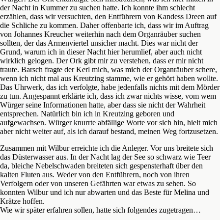
der Nacht in Kummer zu suchen hatte. Ich konnte ihm schlecht
erzählen, dass wir versuchten, den Entführern von Kandess Dreen auf
die Schliche zu kommen. Daher offenbarte ich, dass wir im Auftrag
von Johannes Kreucher weiterhin nach dem Organräuber suchen
sollten, der das Armenviertel unsicher macht. Dies war nicht der
Grund, warum ich in dieser Nacht hier herumlief, aber auch nicht
wirklich gelogen. Der Ork gibt mir zu verstehen, dass er mir nicht
traute. Barsch fragte der Kerl mich, was mich der Organräuber schere,
wenn ich nicht mal aus Kreutzing stamme, wie er gehört haben wollte.
Das Uhrwerk, das ich verfolgte, habe jedenfalls nichts mit dem Mörder
zu tun. Angespannt erklärte ich, dass ich zwar nichts wisse, vom wem
Würger seine Informationen hatte, aber dass sie nicht der Wahrheit
entsprechen. Natürlich bin ich in Kreutzing geboren und
aufgewachsen. Würger knurrte abfällige Worte vor sich hin, hielt mich
aber nicht weiter auf, als ich darauf bestand, meinen Weg fortzusetzen.
Zusammen mit Wilbur erreichte ich die Anleger. Vor uns breitete sich
das Düsterwasser aus. In der Nacht lag der See so schwarz wie Teer
da, bleiche Nebelschwaden breiteten sich gespensterhaft über den
kalten Fluten aus. Weder von den Entführern, noch von ihren
Verfolgern oder von unseren Gefährten war etwas zu sehen. So
konnten Wilbur und ich nur abwarten und das Beste für Melina und
Krätze hoffen.
Wie wir später erfahren sollen, hatte sich folgendes zugetragen…