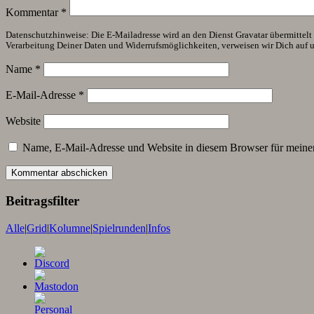
Kommentar
*
Datenschutzhinweise: Die E-Mailadresse wird an den Dienst Gravatar übermittelt (
Verarbeitung Deiner Daten und Widerrufsmöglichkeiten, verweisen wir Dich auf 
Name
*
E-Mail-Adresse
*
Website
Name, E-Mail-Adresse und Website in diesem Browser für meine
Beitragsfilter
Alle
|
Grid
|
Kolumne
|
Spielrunden
|
Infos