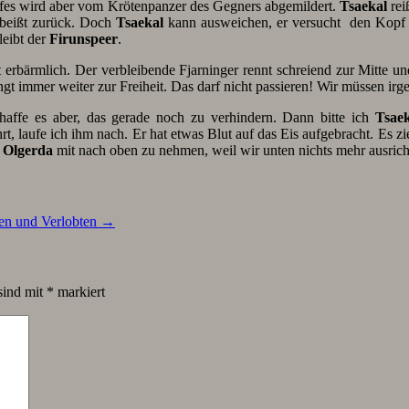
fes wird aber vom Krötenpanzer des Gegners abgemildert.
Tsaekal
rei
 beißt zurück. Doch
Tsaekal
kann ausweichen, er versucht den Kopf s
eibt der
Firunspeer
.
 erbärmlich. Der verbleibende Fjarninger rennt schreiend zur Mitte und
gt immer weiter zur Freiheit. Das darf nicht passieren! Wir müssen irg
haffe es aber, das gerade noch zu verhindern. Dann bitte ich
Tsaek
rt, laufe ich ihm nach. Er hat etwas Blut auf das Eis aufgebracht. Es zi
d
Olgerda
mit nach oben zu nehmen, weil wir unten nichts mehr ausrich
ten und Verlobten
→
sind mit
*
markiert