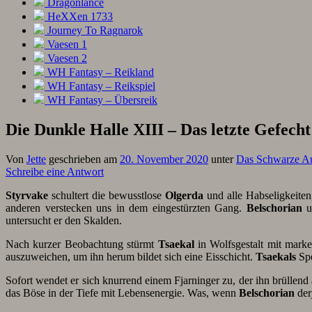
Dragonlance
HeXXen 1733
Journey To Ragnarok
Vaesen 1
Vaesen 2
WH Fantasy – Reikland
WH Fantasy – Reikspiel
WH Fantasy – Übersreik
Die Dunkle Halle XIII – Das letzte Gefecht
Von
Jette
geschrieben am
20. November 2020
unter
Das Schwarze A
Schreibe eine Antwort
Styrvake
schultert die bewusstlose
Olgerda
und alle Habseligkeite
anderen verstecken uns in dem eingestürzten Gang.
Belschorian
u
untersucht er den Skalden.
Nach kurzer Beobachtung stürmt
Tsaekal
in Wolfsgestalt mit mark
auszuweichen, um ihn herum bildet sich eine Eisschicht.
Tsaekals
Spe
Sofort wendet er sich knurrend einem Fjarninger zu, der ihn brüllend 
das Böse in der Tiefe mit Lebensenergie. Was, wenn
Belschorian
der