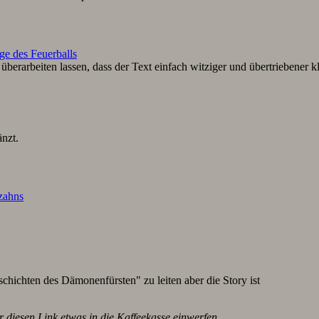
ge des Feuerballs
berarbeiten lassen, dass der Text einfach witziger und übertriebener k
nzt.
lzahns
schichten des Dämonenfürsten" zu leiten aber die Story ist
r diesen Link etwas in die Kaffeekasse einwerfen.