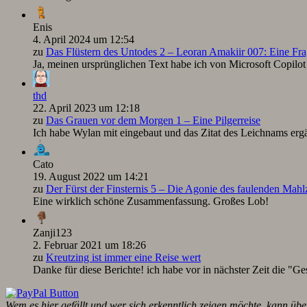
Enis
4. April 2024 um 12:54
zu
Das Flüstern des Untodes 2 – Leoran Amakiir 007: Eine Fra
Ja, meinen ursprünglichen Text habe ich von Microsoft Copilot ü
thd
22. April 2023 um 12:18
zu
Das Grauen vor dem Morgen 1 – Eine Pilgerreise
Ich habe Wylan mit eingebaut und das Zitat des Leichnams ergä
Cato
19. August 2022 um 14:21
zu
Der Fürst der Finsternis 5 – Die Agonie des faulenden Mah
Eine wirklich schöne Zusammenfassung. Großes Lob!
Zanji123
2. Februar 2021 um 18:26
zu
Kreutzing ist immer eine Reise wert
Danke für diese Berichte! ich habe vor in nächster Zeit die "Ge
Wem es hier gefällt und wer sich erkenntlich zeigen möchte, kann übe