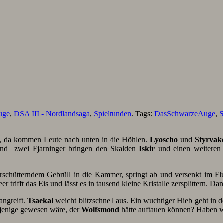
uge
,
DSA III - Nordlandsaga
,
Spielrunden
. Tags:
DasSchwarzeAuge
,
S
n, da kommen Leute nach unten in die Höhlen.
Lyoscho
und
Styrvak
nd zwei Fjarninger bringen den Skalden
Iskir
und einen weiteren
erschütterndem Gebrüll in die Kammer, springt ab und versenkt im F
er trifft das Eis und lässt es in tausend kleine Kristalle zersplittern. D
angreift.
Tsaekal
weicht blitzschnell aus. Ein wuchtiger Hieb geht in d
jenige gewesen wäre, der
Wolfsmond
hätte auftauen können? Haben wi