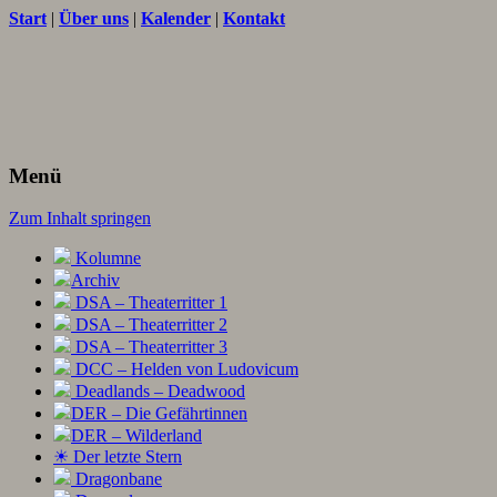
Start
|
Über uns
|
Kalender
|
Kontakt
Texte und Ideen zum Rollenspiel
THORNET
Menü
Zum Inhalt springen
Kolumne
Archiv
DSA – Theaterritter 1
DSA – Theaterritter 2
DSA – Theaterritter 3
DCC – Helden von Ludovicum
Deadlands – Deadwood
DER – Die Gefährtinnen
DER – Wilderland
☀ Der letzte Stern
Dragonbane